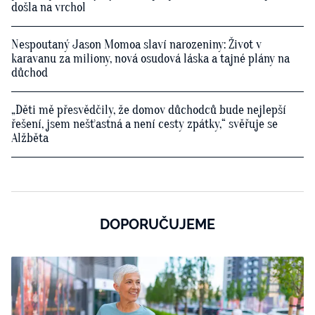
došla na vrchol
Nespoutaný Jason Momoa slaví narozeniny: Život v
karavanu za miliony, nová osudová láska a tajné plány na
důchod
„Děti mě přesvědčily, že domov důchodců bude nejlepší
řešení, jsem nešťastná a není cesty zpátky,“ svěřuje se
Alžběta
DOPORUČUJEME