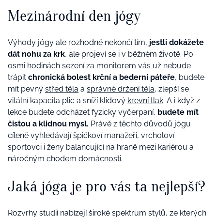
Mezinárodní den jógy
Výhody jógy ale rozhodně nekončí tím,
jestli dokážete
dát nohu za krk
, ale projeví se i v běžném životě. Po
osmi hodinách sezení za monitorem vás už nebude
trápit
chronická bolest krční a bederní páteře
, budete
mít pevný
střed těla
a
správné držení těla
, zlepší se
vitální kapacita plic a sníží klidový
krevní tlak
. A i když z
lekce budete odcházet fyzicky vyčerpaní,
budete mít
čistou a klidnou mysl.
Právě z těchto důvodů jógu
cíleně vyhledávají špičkoví manažeři, vrcholoví
sportovci i ženy balancující na hraně mezi kariérou a
náročným chodem domácnosti.
Jaká jóga je pro vás ta nejlepší?
Rozvrhy studií nabízejí široké spektrum stylů, ze kterých