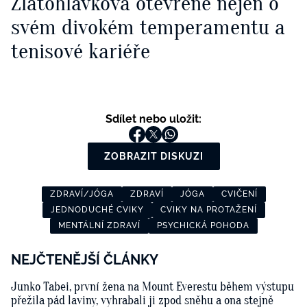
Zlatohlávková otevřeně nejen o
svém divokém temperamentu a
tenisové kariéře
Sdílet nebo uložit:
ZOBRAZIT DISKUZI
ZDRAVÍ/JÓGA
ZDRAVÍ
JÓGA
CVIČENÍ
JEDNODUCHÉ CVIKY
CVIKY NA PROTAŽENÍ
MENTÁLNÍ ZDRAVÍ
PSYCHICKÁ POHODA
NEJČTENĚJŠÍ ČLÁNKY
Junko Tabei, první žena na Mount Everestu během výstupu
přežila pád laviny, vyhrabali ji zpod sněhu a ona stejně