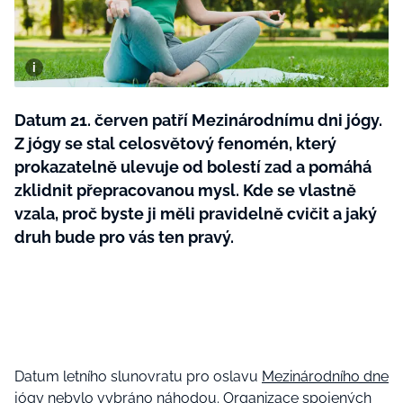
BurdaMedia
Tvoření
Extra
SVĚT ŽENY - 599 KČ
Rady a tipy
ROČNÍ PŘEDPLATNÉ SVĚT ŽENY +
SADA PRODUKTŮ MANA (10 ks)
Datum 21. červen patří Mezinárodnímu dni jógy.
Z jógy se stal celosvětový fenomén, který
prokazatelně ulevuje od bolestí zad a pomáhá
zklidnit přepracovanou mysl. Kde se vlastně
vzala, proč byste ji měli pravidelně cvičit a jaký
druh bude pro vás ten pravý.
Datum letního slunovratu pro oslavu
Mezinárodního dne
jógy nebylo vybráno náhodou. Organizace spojených