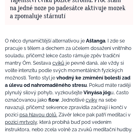
Tajemství cviku pozice stromu: Proč stání
na jedné noze po padesátce aktivuje mozek
a zpomaluje stárnutí
O něco dynamičtější alternativou je
Aštanga
. I zde se
pracuje s tělem a dechem za účelem dosažení vnitřního
souladu, přičemž lekce často rámuje zpěv tradiční
mantry Óm. Sestava
cviků
je pevně daná, ale vždy si
volíte intenzitu podle svých momentálních fyzických
možností. Tento styl je
vhodný ke zmírnění bolestí zad
a úlevu od nahromaděného stresu
. Pokud máte raději
plynulý silový pohyb, vyzkoušejte
Vinyása jóg
u, často
označovanou jako
flow
. Jednotlivé
cviky
na sebe
navazují, přičemž sekvence zpravidla začínají i končí v
pozici
psa hlavou dolů.
Závěr lekce pak patří meditaci v
pozici mrtvoly
, která probíhá buď pod vedením
instruktora, nebo zcela volně za zvuků meditační hudby.