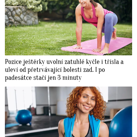
Pozice ještěrky uvolní zatuhlé kyčle i třísla a
uleví od přetrvávající bolesti zad. I po
padesátce stačí jen 3 minuty