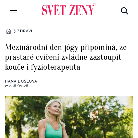
Svetzeny.cz
MÓDA A KRÁSA
ZDRAVÍ
DOMŮ
CELEBRITY
Mezinárodní den jógy připomíná, že
Všechny kategorie
prastaré cvičení zvládne zastoupit
RETROHUBKY
kouče i fyzioterapeuta
Rozhovory
PSYCHOLOGIE
HANA DOŠLOVÁ
Všechny kategorie
21/06/2026
ZDRAVÍ
Seberozvoj
Všechny kategorie
ZÁBAVA
Životní styl
Všechny kategorie
BYDLENÍ
Testy a kvízy
Všechny kategorie