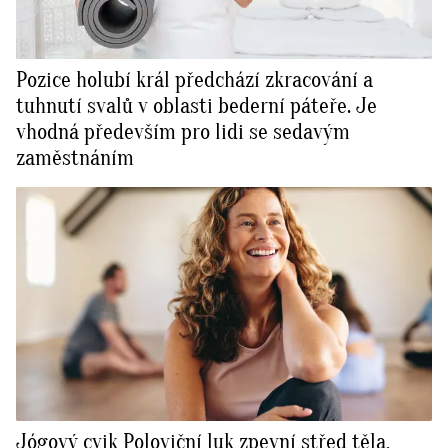
Pozice holubí král předchází zkracování a
tuhnutí svalů v oblasti bederní páteře. Je
vhodná především pro lidi se sedavým
zaměstnáním
Jógový cvik Poloviční luk zpevní střed těla,