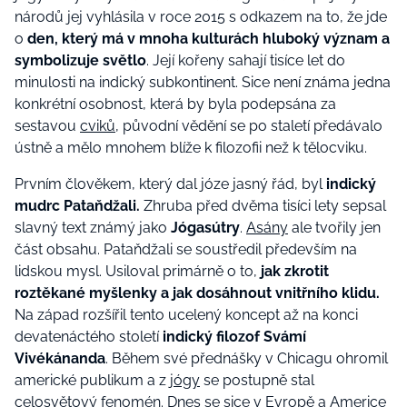
národů jej vyhlásila v roce 2015 s odkazem na to, že jde
o
den, který má v mnoha kulturách hluboký význam a
symbolizuje světlo
. Její kořeny sahají tisíce let do
minulosti na indický subkontinent. Sice není známa jedna
konkrétní osobnost, která by byla podepsána za
sestavou
cviků
, původní vědění se po staletí předávalo
ústně a mělo mnohem blíže k filozofii než k tělocviku.
Prvním člověkem, který dal józe jasný řád, byl
indický
mudrc Pataňdžali.
Zhruba před dvěma tisíci lety sepsal
slavný text známý jako
Jógasútry
.
Asány
ale tvořily jen
část obsahu. Pataňdžali se soustředil především na
lidskou mysl. Usiloval primárně o to,
jak zkrotit
roztěkané myšlenky a jak dosáhnout vnitřního klidu.
Na západ rozšířil tento ucelený koncept až na konci
devatenáctého století
indický filozof Svámí
Vivékánanda
. Během své přednášky v Chicagu ohromil
americké publikum a z
jógy
se postupně stal
celosvětový fenomén. Dnes se sice v Evropě a Americe