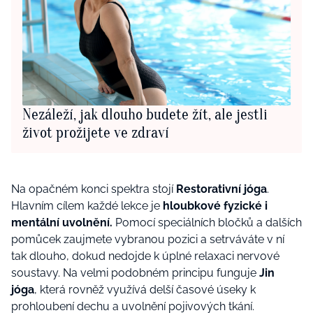
Nezáleží, jak dlouho budete žít, ale jestli
život prožijete ve zdraví
Na opačném konci spektra stojí
Restorativní jóga
.
Hlavním cílem každé lekce je
hloubkové fyzické i
mentální uvolnění.
Pomocí speciálních bločků a dalších
pomůcek zaujmete vybranou pozici a setrváváte v ní
tak dlouho, dokud nedojde k úplné relaxaci nervové
soustavy. Na velmi podobném principu funguje
Jin
jóga
, která rovněž využívá delší časové úseky k
prohloubení dechu a uvolnění pojivových tkání.