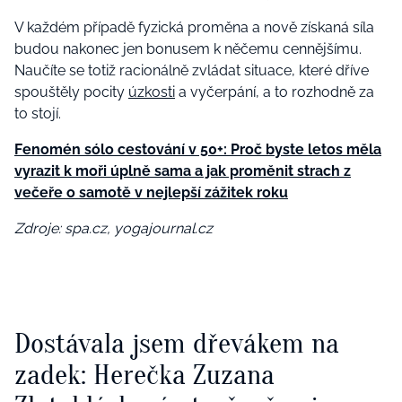
V každém případě fyzická proměna a nově získaná síla
budou nakonec jen bonusem k něčemu cennějšímu.
Naučíte se totiž racionálně zvládat situace, které dříve
spouštěly pocity
úzkosti
a vyčerpání, a to rozhodně za
to stojí.
Fenomén sólo cestování v 50+: Proč byste letos měla
vyrazit k moři úplně sama a jak proměnit strach z
večeře o samotě v nejlepší zážitek roku
Zdroje: spa.cz, yogajournal.cz
Dostávala jsem dřevákem na
zadek: Herečka Zuzana