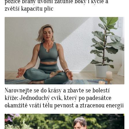
pozice brány uvolní zatuhlé boky i kyčle a
zvětší kapacitu plic
Narovnejte se do krásy a zbavte se bolestí
kříže: Jednoduchý cvik, který po padesátce
okamžitě vrátí tělu pevnost a ztracenou energii