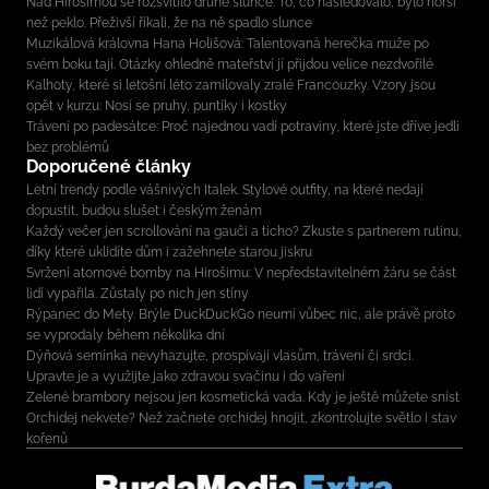
Nad Hirošimou se rozsvítilo druhé slunce. To, co následovalo, bylo horší
než peklo. Přeživší říkali, že na ně spadlo slunce
Muzikálová královna Hana Holišová: Talentovaná herečka muže po
svém boku tají. Otázky ohledně mateřství jí přijdou velice nezdvořilé
Kalhoty, které si letošní léto zamilovaly zralé Francouzky. Vzory jsou
opět v kurzu: Nosí se pruhy, puntíky i kostky
Trávení po padesátce: Proč najednou vadí potraviny, které jste dříve jedli
bez problémů
Doporučené články
Letní trendy podle vášnivých Italek. Stylové outfity, na které nedají
dopustit, budou slušet i českým ženám
Každý večer jen scrollování na gauči a ticho? Zkuste s partnerem rutinu,
díky které uklidíte dům i zažehnete starou jiskru
Svržení atomové bomby na Hirošimu: V nepředstavitelném žáru se část
lidí vypařila. Zůstaly po nich jen stíny
Rýpanec do Mety. Brýle DuckDuckGo neumí vůbec nic, ale právě proto
se vyprodaly během několika dní
Dýňová semínka nevyhazujte, prospívají vlasům, trávení či srdci.
Upravte je a využijte jako zdravou svačinu i do vaření
Zelené brambory nejsou jen kosmetická vada. Kdy je ještě můžete sníst
Orchidej nekvete? Než začnete orchidej hnojit, zkontrolujte světlo i stav
kořenů