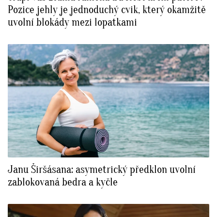
Pozice jehly je jednoduchý cvik, který okamžitě
uvolní blokády mezi lopatkami
Janu Širšásana: asymetrický předklon uvolní
zablokovaná bedra a kyčle