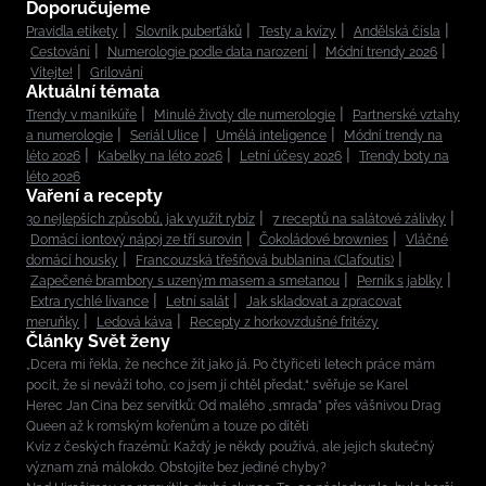
Doporučujeme
Pravidla etikety
Slovník puberťáků
Testy a kvízy
Andělská čísla
Cestování
Numerologie podle data narození
Módní trendy 2026
Vítejte!
Grilování
Aktuální témata
Trendy v manikúře
Minulé životy dle numerologie
Partnerské vztahy
a numerologie
Seriál Ulice
Umělá inteligence
Módní trendy na
léto 2026
Kabelky na léto 2026
Letní účesy 2026
Trendy boty na
léto 2026
Vaření a recepty
30 nejlepších způsobů, jak využít rybíz
7 receptů na salátové zálivky
Domácí iontový nápoj ze tří surovin
Čokoládové brownies
Vláčné
domácí housky
Francouzská třešňová bublanina (Clafoutis)
Zapečené brambory s uzeným masem a smetanou
Perník s jablky
Extra rychlé lívance
Letní salát
Jak skladovat a zpracovat
meruňky
Ledová káva
Recepty z horkovzdušné fritézy
Články Svět ženy
„Dcera mi řekla, že nechce žít jako já. Po čtyřiceti letech práce mám
pocit, že si neváží toho, co jsem jí chtěl předat,“ svěřuje se Karel
Herec Jan Cina bez servítků: Od malého „smrada” přes vášnivou Drag
Queen až k romským kořenům a touze po dítěti
Kvíz z českých frazémů: Každý je někdy používá, ale jejich skutečný
význam zná málokdo. Obstojíte bez jediné chyby?