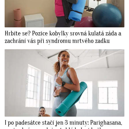
Hrbíte se? Pozice kobylky srovná kulatá záda a
zachrání vás při syndromu mrtvého zadku
I po padesátce stačí jen 3 minuty: Parighasana,