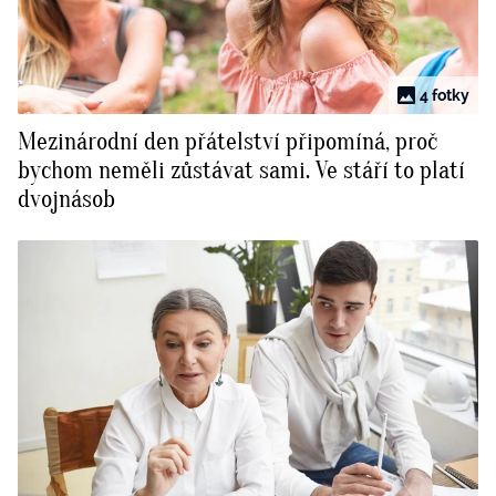
BurdaMedia
Tvoření
Extra
SVĚT ŽENY - 599 KČ
Rady a tipy
4 fotky
ROČNÍ PŘEDPLATNÉ SVĚT ŽENY +
SADA PRODUKTŮ MANA (10 ks)
Mezinárodní den přátelství připomíná, proč
bychom neměli zůstávat sami. Ve stáří to platí
dvojnásob