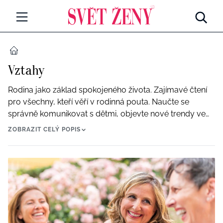
Svetzeny.cz
MÓDA A KRÁSA
DOMŮ
Vztahy
CELEBRITY
Všechny kategorie
Rodina jako základ spokojeného života. Zajímavé čtení
RETROHUBKY
pro všechny, kteří věří v rodinná pouta. Naučte se
Rozhovory
správně komunikovat s dětmi, objevte nové trendy ve
PSYCHOLOGIE
výchově a přečtěte si názory odborníků.
ZOBRAZIT CELÝ POPIS
Všechny kategorie
ZDRAVÍ
Seberozvoj
Všechny kategorie
ZÁBAVA
Životní styl
Všechny kategorie
BYDLENÍ
Testy a kvízy
Všechny kategorie