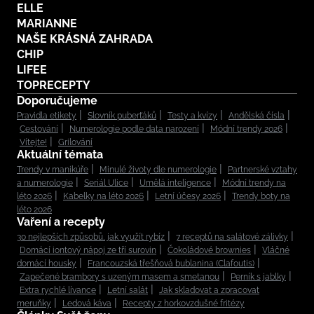
ELLE
MARIANNE
NAŠE KRÁSNÁ ZAHRADA
CHIP
LIFEE
TOPRECEPTY
Doporučujeme
Pravidla etikety
Slovník puberťáků
Testy a kvízy
Andělská čísla
Cestování
Numerologie podle data narození
Módní trendy 2026
Vítejte!
Grilování
Aktuální témata
Trendy v manikúře
Minulé životy dle numerologie
Partnerské vztahy
a numerologie
Seriál Ulice
Umělá inteligence
Módní trendy na
léto 2026
Kabelky na léto 2026
Letní účesy 2026
Trendy boty na
léto 2026
Vaření a recepty
30 nejlepších způsobů, jak využít rybíz
7 receptů na salátové zálivky
Domácí iontový nápoj ze tří surovin
Čokoládové brownies
Vláčné
domácí housky
Francouzská třešňová bublanina (Clafoutis)
Zapečené brambory s uzeným masem a smetanou
Perník s jablky
Extra rychlé lívance
Letní salát
Jak skladovat a zpracovat
meruňky
Ledová káva
Recepty z horkovzdušné fritézy