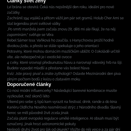
Články Svět ženy
Lví brána se otevírá: Čeká nás nejsilnější den roku, ideální pro nové
začátky
Zachránil 194 vojáků a přitom vážil jen pár set gramů. Holub Cher Ami se
stal legendou první světové války
„Po smrti manžela jsem začala znovu žít, děti mi ale říkají, že na něj
zapomínám,“ svěřuje se Věra
Rebel Sámer Issa: Vaňková ho zaučila, s Hanychovou prožil hodně
divokou jízdu, a přesto se stále spekuluje o jeho orientaci
Potraviny, které mohou domácím mazlíčkům ublížit: O čokoládě určitě
víte, ale nebezpečné je i exotické ovoce
4 cviky, které srovnají předsunutou hlavu a narovnají vdovský hrb na šíji.
Budete vypadat mladší a přestane vás bolest hlava
Kvíz: Jste pravý pivař a znáte zythologii? Oslavte Mezinárodní den piva
plným počtem bodů z kvízu o zlatavém moku
Doporučené články
Co nosí módní influencerky? Následující barevné kombinace musíte
vyzkoušet, než skončí léto
Víkend pro sebe: 5 tipů kam vyrazit na festival, drink, rande a do kina
Kariéru Oldřicha Nového nasměroval strýc z Národního divadla: Slavný
herec se měl původně živit zcela jinak
Začala platit evropská regulace umělé inteligence. AI obsah musí být
označený, jinak hrozí astronomické pokuty
Nejlepší druhý život pro lák od okurek? Vložte do něj vejce a za pár dní