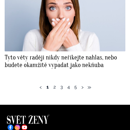
Tyto věty raději nikdy neříkejte nahlas, nebo
budete okamžitě vypadat jako nekňuba
‹
›
»
1
2
3
4
5