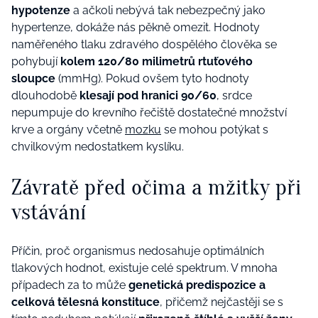
hypotenze
a ačkoli nebývá tak nebezpečný jako
hypertenze, dokáže nás pěkně omezit. Hodnoty
naměřeného tlaku zdravého dospělého člověka se
pohybují
kolem 120/80 milimetrů rtuťového
sloupce
(mmHg). Pokud ovšem tyto hodnoty
dlouhodobě
klesají pod hranici 90/60
, srdce
nepumpuje do krevního řečiště dostatečné množství
krve a orgány včetně
mozku
se mohou potýkat s
chvilkovým nedostatkem kyslíku.
Závratě před očima a mžitky při
vstávání
Příčin, proč organismus nedosahuje optimálních
tlakových hodnot, existuje celé spektrum. V mnoha
případech za to může
genetická predispozice a
celková tělesná konstituce
, přičemž nejčastěji se s