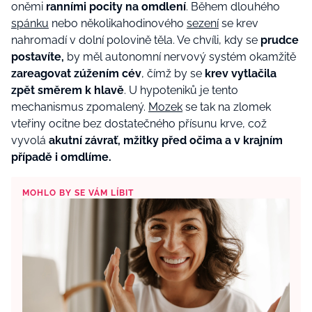
oněmi
ranními pocity na omdlení
. Během dlouhého
spánku
nebo několikahodinového
sezení
se krev
nahromadí v dolní polovině těla. Ve chvíli, kdy se
prudce
postavíte,
by měl autonomní nervový systém okamžitě
zareagovat zúžením cév
, čímž by se
krev vytlačila
zpět směrem k hlavě
. U hypoteniků je tento
mechanismus zpomalený.
Mozek
se tak na zlomek
vteřiny ocitne bez dostatečného přísunu krve, což
vyvolá
akutní závrať, mžitky před očima a v krajním
případě i omdlíme.
MOHLO BY SE VÁM LÍBIT