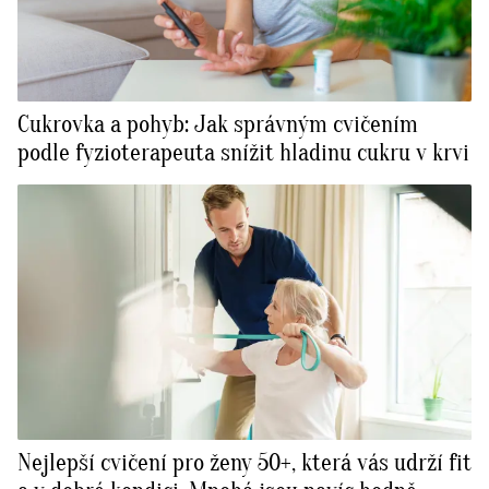
Cukrovka a pohyb: Jak správným cvičením
podle fyzioterapeuta snížit hladinu cukru v krvi
Nejlepší cvičení pro ženy 50+, která vás udrží fit