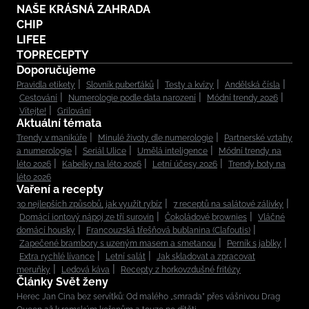
NAŠE KRÁSNÁ ZAHRADA
CHIP
LIFEE
TOPRECEPTY
Doporučujeme
Pravidla etikety
Slovník puberťáků
Testy a kvízy
Andělská čísla
Cestování
Numerologie podle data narození
Módní trendy 2026
Vítejte!
Grilování
Aktuální témata
Trendy v manikúře
Minulé životy dle numerologie
Partnerské vztahy
a numerologie
Seriál Ulice
Umělá inteligence
Módní trendy na
léto 2026
Kabelky na léto 2026
Letní účesy 2026
Trendy boty na
léto 2026
Vaření a recepty
30 nejlepších způsobů, jak využít rybíz
7 receptů na salátové zálivky
Domácí iontový nápoj ze tří surovin
Čokoládové brownies
Vláčné
domácí housky
Francouzská třešňová bublanina (Clafoutis)
Zapečené brambory s uzeným masem a smetanou
Perník s jablky
Extra rychlé lívance
Letní salát
Jak skladovat a zpracovat
meruňky
Ledová káva
Recepty z horkovzdušné fritézy
Články Svět ženy
Herec Jan Cina bez servítků: Od malého „smrada” přes vášnivou Drag