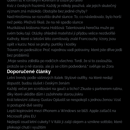
Queen až k romským kořenům a touze po dítěti
Kvíz z českých frazémů: Každý je někdy používá, ale jejich skutečný
význam zná málokdo. Obstojíte bez jediné chyby?
Nad Hirošimou se rozsvítilo druhé slunce. To, co následovalo, bylo horší
než peklo. Přeživší říkali, že na ně spadlo slunce
Muzikálová královna Hana Holišová: Talentovaná herečka muže po
svém boku tají. Otázky ohledně mateřství jí přijdou velice nezdvořilé
Kalhoty, které si letošní léto zamilovaly zralé Francouzky. Vzory jsou
opět v kurzu: Nosí se pruhy, puntíky i kostky
Trávení po padesátce: Proč najednou vadí potraviny, které jste dříve jedli
bez problémů
„Moje sestra zdědila po rodičích všechno. Tvrdí, že si to zasloužila,
protože se o ně starala, ale já se cítím podvedená,“ svěřuje se Zora
Doporučené články
Letní trendy podle vášnivých Italek. Stylové outfity, na které nedají
dopustit, budou slušet i českým ženám
Každý večer jen scrollování na gauči a ticho? Zkuste s partnerem rutinu,
díky které uklidíte dům i zažehnete starou jiskru
Král televizní zábavy Gustav Oplustil se nespokojil s jednou ženou: Vzal
si postupně dvě sestry
Lepší kopírování mezi iPhonem a Windows se blíží. Apple zatlačil na
Microsoft přes EU
Nejlepší osud letní cukety? V Itálii ji zalijí olejem a vznikne sott’olio, které
překvapí chutí i využitím