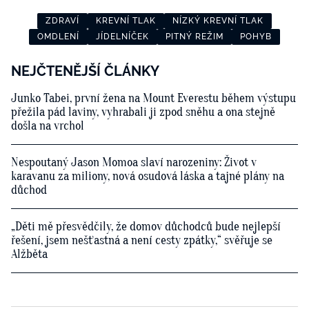
ZDRAVÍ
KREVNÍ TLAK
NÍZKÝ KREVNÍ TLAK
OMDLENÍ
JÍDELNÍČEK
PITNÝ REŽIM
POHYB
NEJČTENĚJŠÍ ČLÁNKY
Junko Tabei, první žena na Mount Everestu během výstupu
přežila pád laviny, vyhrabali ji zpod sněhu a ona stejně
došla na vrchol
Nespoutaný Jason Momoa slaví narozeniny: Život v
karavanu za miliony, nová osudová láska a tajné plány na
důchod
„Děti mě přesvědčily, že domov důchodců bude nejlepší
řešení, jsem nešťastná a není cesty zpátky,“ svěřuje se
Alžběta