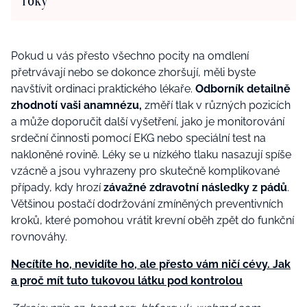
roky
Pokud u vás přesto všechno pocity na omdlení
přetrvávají nebo se dokonce zhoršují, měli byste
navštívit ordinaci praktického lékaře.
Odborník detailně
zhodnotí vaši anamnézu,
změří tlak v různých pozicích
a může doporučit další vyšetření, jako je monitorování
srdeční činnosti pomocí EKG nebo speciální test na
nakloněné rovině. Léky se u nízkého tlaku nasazují spíše
vzácně a jsou vyhrazeny pro skutečně komplikované
případy, kdy hrozí
závažné zdravotní následky z pádů
.
Většinou postačí dodržování zmíněných preventivních
kroků, které pomohou vrátit krevní oběh zpět do funkční
rovnováhy.
Necítíte ho, nevidíte ho, ale přesto vám ničí cévy. Jak
a proč mít tuto tukovou látku pod kontrolou