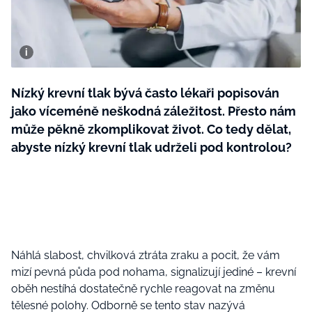
BurdaMedia
Tvoření
Extra
SVĚT ŽENY - 599 KČ
Rady a tipy
ROČNÍ PŘEDPLATNÉ SVĚT ŽENY +
SADA PRODUKTŮ MANA (10 ks)
Nízký krevní tlak bývá často lékaři popisován
jako víceméně neškodná záležitost. Přesto nám
může pěkně zkomplikovat život. Co tedy dělat,
abyste nízký krevní tlak udrželi pod kontrolou?
Náhlá slabost, chvilková ztráta zraku a pocit, že vám
mizí pevná půda pod nohama, signalizují jediné – krevní
oběh nestíhá dostatečně rychle reagovat na změnu
tělesné polohy. Odborně se tento stav nazývá