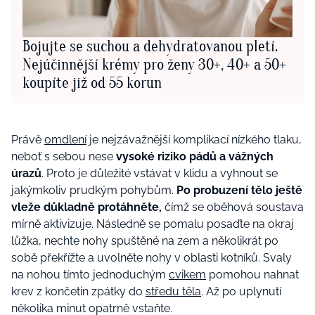
Bojujte se suchou a dehydratovanou pletí.
Nejúčinnější krémy pro ženy 30+, 40+ a 50+
koupíte již od 55 korun
Právě
omdlení
je nejzávažnější komplikací nízkého tlaku,
neboť s sebou nese
vysoké riziko pádů a vážných
úrazů
. Proto je důležité vstávat v klidu a vyhnout se
jakýmkoliv prudkým pohybům.
Po probuzení tělo ještě
vleže důkladně protáhněte,
čímž se oběhová soustava
mírně aktivizuje. Následně se pomalu posaďte na okraj
lůžka, nechte nohy spuštěné na zem a několikrát po
sobě překřížte a uvolněte nohy v oblasti kotníků. Svaly
na nohou tímto jednoduchým
cvikem
pomohou nahnat
krev z končetin zpátky do
středu těla
. Až po uplynutí
několika minut opatrně vstaňte.