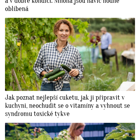
a v dobré kondici. Mnohá jsou navíc hodně
oblíbená
Jak poznat nejlepší cuketu, jak ji připravit v
kuchyni, neochudit se o vitamíny a vyhnout se
syndromu toxické tykve