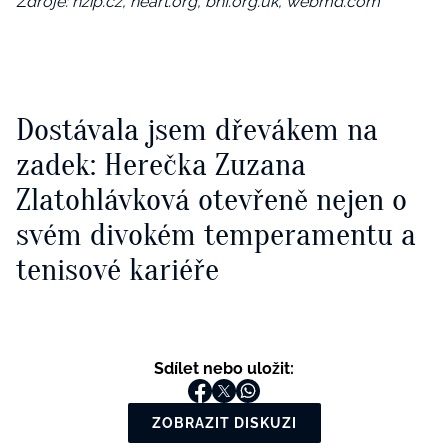
Zdroje: nzip.cz,
heart.org, bhf.org.uk, webmd.com
Dostávala jsem dřevákem na
zadek: Herečka Zuzana
Zlatohlávková otevřeně nejen o
svém divokém temperamentu a
tenisové kariéře
Sdílet nebo uložit:
ZOBRAZIT DISKUZI