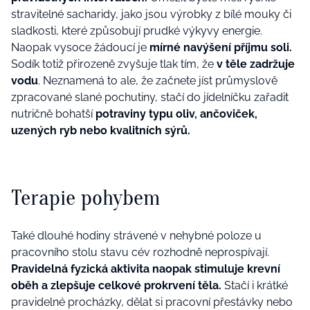
stravitelné sacharidy, jako jsou výrobky z bílé mouky či
sladkosti, které způsobují prudké výkyvy energie.
Naopak vysoce žádoucí je
mírné navýšení příjmu soli.
Sodík totiž přirozeně zvyšuje tlak tím, že
v těle zadržuje
vodu
. Neznamená to ale, že začnete jíst průmyslově
zpracované slané pochutiny, stačí do jídelníčku zařadit
nutričně bohatší
potraviny typu oliv, ančoviček,
uzených ryb nebo kvalitních sýrů.
Terapie pohybem
Také dlouhé hodiny strávené v nehybné poloze u
pracovního stolu stavu cév rozhodně neprospívají.
Pravidelná fyzická aktivita naopak stimuluje krevní
oběh a zlepšuje celkové prokrvení těla.
Stačí i krátké
pravidelné procházky, dělat si pracovní přestávky nebo