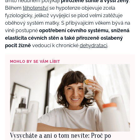
tímto neduhem potýkají
přirozeně štíhlé a vyšší ženy
.
Během
těhotenství
se hypotenze objevuje zcela
fyziologicky, jelikož vyvíjející se plod velmi zatěžuje
oběhový systém matky. S přibývajícím věkem bývá na
vině postupné
opotřebení cévního systému, snížená
elasticita cévních stěn a také přirozeně oslabený
pocit žízně
vedoucí k chronické
dehydrataci
.
MOHLO BY SE VÁM LÍBIT
Vysycháte a ani o tom nevíte: Proč po