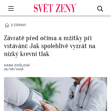
Svetzeny.cz
MÓDA A KRÁSA
ZDRAVÍ
DOMŮ
CELEBRITY
Závratě před očima a mžitky při
Všechny kategorie
vstávání: Jak spolehlivě vyzrát na
RETROHUBKY
nízký krevní tlak
Rozhovory
PSYCHOLOGIE
HANA DOŠLOVÁ
Všechny kategorie
05/06/2026
ZDRAVÍ
Seberozvoj
Všechny kategorie
ZÁBAVA
Životní styl
Všechny kategorie
BYDLENÍ
Testy a kvízy
Všechny kategorie