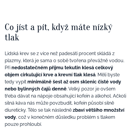
Co jíst a pít, když máte nízký
tlak
Lidská krev se z více než padesáti procent skládá z
plazmy, která je sama o sobě tvořena převážně vodou.
Při
nedostatečném příjmu tekutin klesá celkový
objem cirkulující krve a krevní tlak klesá
. Měli byste
tedy vypít
minimálně šest až osm sklenic čisté vody
nebo bylinných čajů denně
. Velký pozor je ovšem
třeba dávat na nápoje obsahující kofein a alkohol. Ačkoli
silná káva nás může povzbudit, kofein působí silně
diureticky. Tělo se tak následně
zbaví většího množství
vody
, což v konečném důsledku problém s tlakem
pouze prohloubí.