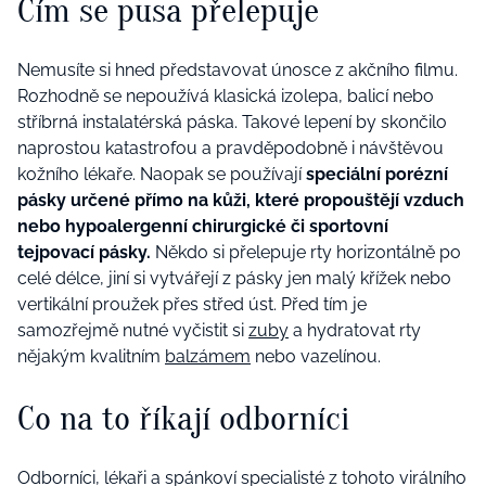
Čím se pusa přelepuje
Nemusíte si hned představovat únosce z akčního filmu.
Rozhodně se nepoužívá klasická izolepa, balicí nebo
stříbrná instalatérská páska. Takové lepení by skončilo
naprostou katastrofou a pravděpodobně i návštěvou
kožního lékaře. Naopak se používají
speciální porézní
pásky určené přímo na kůži, které propouštějí vzduch
nebo hypoalergenní chirurgické či sportovní
tejpovací pásky.
Někdo si přelepuje rty horizontálně po
celé délce, jiní si vytvářejí z pásky jen malý křížek nebo
vertikální proužek přes střed úst. Před tím je
samozřejmě nutné vyčistit si
zuby
a hydratovat rty
nějakým kvalitním
balzámem
nebo vazelínou.
Co na to říkají odborníci
Odborníci, lékaři a spánkoví specialisté z tohoto virálního