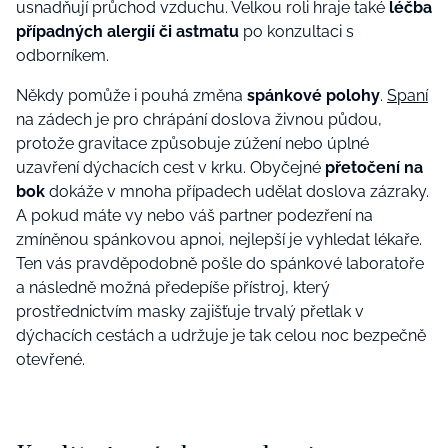
usnadňují průchod vzduchu. Velkou roli hraje také
léčba
případných alergií či astmatu
po konzultaci s
odborníkem.
Někdy pomůže i pouhá změna
spánkové polohy
.
Spaní
na zádech je pro chrápání doslova živnou půdou,
protože gravitace způsobuje zúžení nebo úplné
uzavření dýchacích cest v krku. Obyčejné
přetočení na
bok
dokáže v mnoha případech udělat doslova zázraky.
A pokud máte vy nebo váš partner podezření na
zmíněnou spánkovou apnoi, nejlepší je vyhledat lékaře.
Ten vás pravděpodobně pošle do spánkové laboratoře
a následně možná předepíše přístroj, který
prostřednictvím masky zajišťuje trvalý přetlak v
dýchacích cestách a udržuje je tak celou noc bezpečně
otevřené.