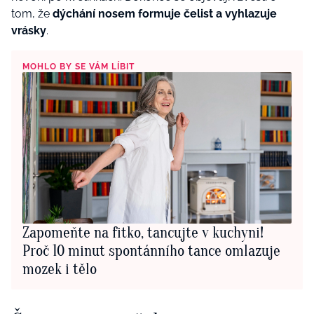
tom, že
dýchání nosem formuje čelist a vyhlazuje
vrásky
.
MOHLO BY SE VÁM LÍBIT
Zapomeňte na fitko, tancujte v kuchyni!
Proč 10 minut spontánního tance omlazuje
mozek i tělo