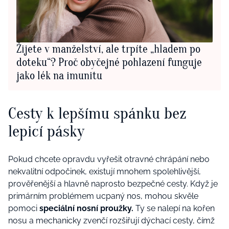
Žijete v manželství, ale trpíte „hladem po
doteku“? Proč obyčejné pohlazení funguje
jako lék na imunitu
Cesty k lepšímu spánku bez
lepicí pásky
Pokud chcete opravdu vyřešit otravné chrápání nebo
nekvalitní odpočinek, existují mnohem spolehlivější,
prověřenější a hlavně naprosto bezpečné cesty. Když je
primárním problémem ucpaný nos, mohou skvěle
pomoci
speciální nosní proužky.
Ty se nalepí na kořen
nosu a mechanicky zvenčí rozšiřují dýchací cesty, čímž