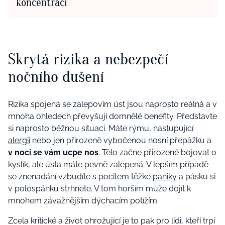
koncentraci
Skrytá rizika a nebezpečí
nočního dušení
Rizika spojená se zalepovím úst jsou naprosto reálná a v
mnoha ohledech převyšují domnělé benefity. Představte
si naprosto běžnou situaci. Máte rýmu, nastupující
alergii
nebo jen přirozeně vybočenou nosní přepážku a
v noci se vám ucpe nos
. Tělo začne přirozeně bojovat o
kyslík, ale ústa máte pevně zalepená. V lepším případě
se znenadání vzbudíte s pocitem těžké
paniky
a pásku si
v polospánku strhnete. V tom horším může dojít k
mnohem závažnějším dýchacím potížím.
Zcela kritické a život ohrožující je to pak pro lidi, kteří trpí