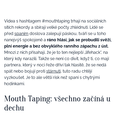
Videa s hashtagem #mouthtaping trhají na sociálních
sítích rekordy a sbírají velké počty zhlédnutí. Lidé se
před
spaním
doslova zalepují páskou, tváří se u toho
nanejvýš spokojeně a
ráno hlásí, jak se probudili svěží,
plní energie a bez obvyklého ranního zápachu z úst.
Mnozí z nich přísahají, že je to ten nejlepší „lifehack“, na
který kdy narazili. Takže se není co divit, když ti, co mají
partnera, který v noci řeže dříví tak hlasitě, že se nedá
spát nebo bojují proti
stárnutí
, tuto radu chtějí
vyzkoušet. Je to ale větší risk než spaní s chytrými
hodinkami.
Mouth Taping: všechno začíná u
dechu