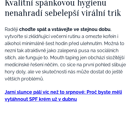
Kvalitní spánkovou hygienu
nenahradí sebelepší virální trik
Raději
choďte spát a vstávejte ve stejnou dobu
,
vytvořte si zklidňující večerní rutinu a omezte kofein i
alkohol minimálně šest hodin před ulehnutím. Možná to
nezní tak atraktivně jako zalepená pusa na sociálních
sítích, ale funguje to. Mouth taping jen obchází složitější
medicínské řešení něčím, co sice na první pohled slibuje
hory doly, ale ve skutečnosti nás může dostat do ještě
větších problémů.
Jarní slunce pálí víc než to srpnové: Proč byste měli
vytáhnout SPF krém už v dubnu