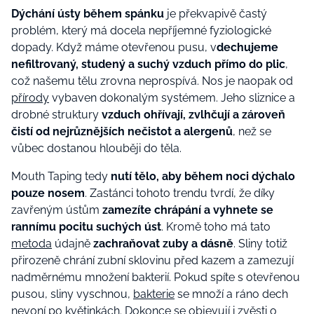
Dýchání ústy během spánku
je překvapivě častý
problém, který má docela nepříjemné fyziologické
dopady. Když máme otevřenou pusu, v
dechujeme
nefiltrovaný, studený a suchý vzduch přímo do plic
,
což našemu tělu zrovna neprospívá. Nos je naopak od
přírody
vybaven dokonalým systémem. Jeho sliznice a
drobné struktury
vzduch ohřívají, zvlhčují a zároveň
čistí od nejrůznějších nečistot a alergenů
, než se
vůbec dostanou hlouběji do těla.
Mouth Taping tedy
nutí tělo, aby během noci dýchalo
pouze nosem
. Zastánci tohoto trendu tvrdí, že díky
zavřeným ústům
zamezíte chrápání a vyhnete se
rannímu pocitu suchých úst
. Kromě toho má tato
metoda
údajně
zachraňovat zuby a dásně
. Sliny totiž
přirozeně chrání zubní sklovinu před kazem a zamezují
nadměrnému množení bakterií. Pokud spíte s otevřenou
pusou, sliny vyschnou,
bakterie
se množí a ráno dech
nevoní po květinkách. Dokonce se objevují i zvěsti o