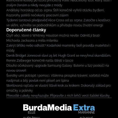
Rafinované kostky po vzoru princezny Kate. Nadčasový vzor, který sluší i
zralým ženám a nikdy nevyjde z módy
Andělský horoskop od 10. srpna: Štíři konečně vyřeší otázku bydlení,
Kozorohy potěší nečekaný pracovní zájem
Týdenní tarotová předpověď Alice Cross od 10. srpna: Zatočte s kostlivci
ve skříni, vyhněte se podvodníkům a přivítejte novou životní energii
Doporučené články
Čtyři věci, které o Whitney Houston možná nevíte: Odmítl ji bratr
Michaela Jacksona a měla milenku
Zakrýt bříško nebo odhalit? Kodaňské maminky boří pravidla mateřství i
módy
Deník Bridget Jonesové slaví 25 let: Hugh Grant se nevyhnul skandálům,
Renée Zellweger konečně našla štěstí v lásce
Dlouho očekávaný upgrade Samsung Galaxy: Baterie u S27 poskočí na
novou úroveň
Švestky umí potrápit i pomoci. Vláknina prospívá trávení, sorbitol může
nadýmat a bílý povlak není plíseň ani špína
Sterilovaná rajčata ve vlastní šťávě krok za krokem: Dokonalý základ pro
omáčky a polévky
Přerostlé cukety nevyhazujte. Připravíte z nich lehčí verzi italské klasiky
ELLE
MARIANNE