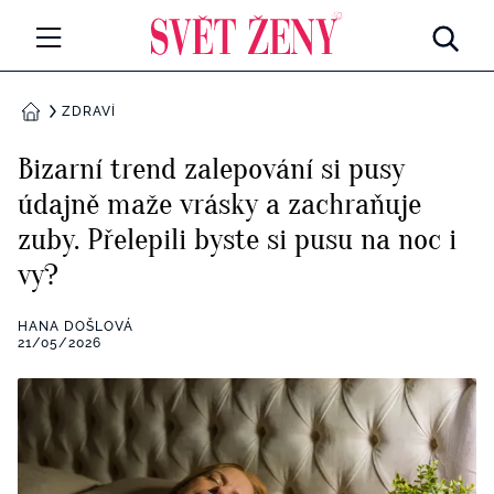
Svetzeny.cz
MÓDA A KRÁSA
ZDRAVÍ
DOMŮ
CELEBRITY
Bizarní trend zalepování si pusy
Všechny kategorie
údajně maže vrásky a zachraňuje
RETROHUBKY
zuby. Přelepili byste si pusu na noc i
Rozhovory
PSYCHOLOGIE
vy?
Všechny kategorie
ZDRAVÍ
HANA DOŠLOVÁ
21/05/2026
Seberozvoj
Všechny kategorie
ZÁBAVA
Životní styl
Všechny kategorie
BYDLENÍ
Testy a kvízy
Všechny kategorie