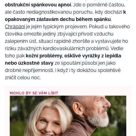
obstrukční spánkovou apnoí
. Jde o poměrně častou,
ale často nediagnostikovanou poruchu, kdy dochází
k
opakovaným zástavám dechu během spánku
.
Chrápání
je jejím typickým projevem. Pokud u takového
člověka omezíte jediný zbývající přívod vzduchu
zalepením úst, situaci rapidně zhoršíte a vystavujete ho
riziku závažných kardiovaskulárních problémů. Vedle
toho pak
kožní problémy, ošklivé vyrážky z lepidla
nebo úzkostné stavy
ze spoutání působí jen jako
drobné nepříjemnosti, i když i ty dokážou spolehlivě
zničit celou noc.
MOHLO BY SE VÁM LÍBIT