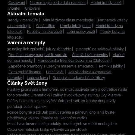
Cestování
Numerologie podle data narození
Módní trendy 2026
Vítejte!
Grilování
Aktuální témata
Trendy v manikúře
Minulé životy dle numerologie
Partnerské vztahy
a numerologie
Seriál Ulice
Umělá inteligence
Módní trendy na
léto 2026
Kabelky na léto 2026
Letní účesy 2026
Trendy boty na
léto 2026
Vaření a recepty
30 nejlepších způsobů, jak využít rybíz
7 receptů na salátové zálivky
Domácí iontový nápoj ze tří surovin
Čokoládové brownies
Vláčné
domácí housky
Francouzská třešňová bublanina (Clafoutis)
Zapečené brambory s uzeným masem a smetanou
Perník s jablky
Extra rychlé lívance
Letní salát
Jak skladovat a zpracovat
meruňky
Ledová káva
Recepty z horkovzdušné fritézy
Články Svět ženy
Plastiky přiznávala s humorem, od mužů zažívala rány a do třetice našla
toho pravého: Dramatický i zářivý život královny swingu Evy Pilarové
Prášky bolest kolene nevyřeší. Ortoped radí, co klouby doopravdy
potřebují. Je to i spánek
Pozice bohyně u zdi: Jak posílit stehna a pánevní dno, aniž byste
přetěžovaly kolena. Zbavíte se i kachního zadku
Must-have kosmetické produkty, bez kterých se v létě neobejdete:
Celou kosmetickou tašku vybavíte za pár stovek