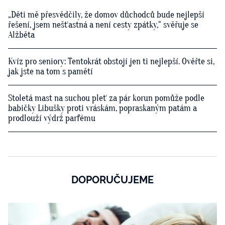
„Děti mě přesvědčily, že domov důchodců bude nejlepší
řešení, jsem nešťastná a není cesty zpátky,“ svěřuje se
Alžběta
Kvíz pro seniory: Tentokrát obstojí jen ti nejlepší. Ověřte si,
jak jste na tom s pamětí
Stoletá mast na suchou pleť za pár korun pomůže podle
babičky Libušky proti vráskám, popraskaným patám a
prodlouží výdrž parfému
DOPORUČUJEME