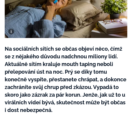
BurdaMedia
Tvoření
Extra
SVĚT ŽENY - 599 KČ
Rady a tipy
ROČNÍ PŘEDPLATNÉ SVĚT ŽENY +
SADA PRODUKTŮ MANA (10 ks)
Na sociálních sítích se občas objeví něco, čímž
se z nějakého důvodu nadchnou miliony lidí.
Aktuálně sítím kraluje mouth taping neboli
přelepování úst na noc. Prý se díky tomu
konečně vyspíte, přestanete chrápat, a dokonce
zachráníte svůj chrup před zkázou. Vypadá to
skoro jako zázrak za pár korun. Jenže, jak už to u
virálních videí bývá, skutečnost může být občas
i dost nebezpečná.