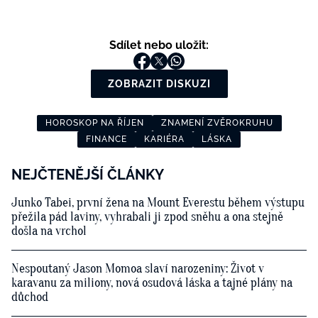
Sdílet nebo uložit:
ZOBRAZIT DISKUZI
HOROSKOP NA ŘÍJEN
ZNAMENÍ ZVĚROKRUHU
FINANCE
KARIÉRA
LÁSKA
NEJČTENĚJŠÍ ČLÁNKY
Junko Tabei, první žena na Mount Everestu během výstupu
přežila pád laviny, vyhrabali ji zpod sněhu a ona stejně
došla na vrchol
Nespoutaný Jason Momoa slaví narozeniny: Život v
karavanu za miliony, nová osudová láska a tajné plány na
důchod