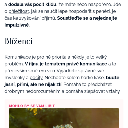
a
dodala vás pocit klidu
, že máte něco naspořeno. Jde
o
příležitost
, jak se naučit lépe hospodařit s penězi, je
čas ke zvyšování příjmů.
Soustřeďte se a nejednejte
impulzivně
.
Blíženci
Komunikace
je pro ně priorita a někdy je to velký
problém.
V říjnu je tématem právě komunikace
a to
především směrem ven. Vyjádřete správně své
myšlenky a
pocity
. Nechoďte kolem horké kaše,
buďte
jasní, přímí, ale ne nijak zlí
. Pomáhá to předcházet
drobným nedorozuměním a pomáhá zlepšovat vztahy.
MOHLO BY SE VÁM LÍBIT