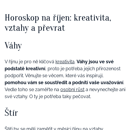
Horoskop na říjen: kreativita,
vztahy a převrat
Váhy
V říjnu je pro ně klíčová
kreativita
.
Váhy jsou ve své
podstatě kreativní
, proto je potřeba jejich přirozenost
podpořit. Věnujte se věcem, které vás inspirují,
pomohou vám se soustředit a podnítí vaše uvažování
.
Vedle toho se zaměřte na
osobní růst
a nevynechejte ani
své vztahy. O ty je potřeba taky pečovat.
Štír
Štíři by se měli zaměřit v měsíci říjnu na
vztahy
.