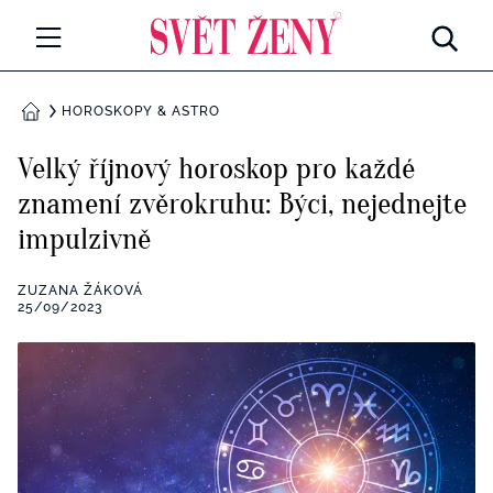
Svetzeny.cz
MÓDA A KRÁSA
HOROSKOPY & ASTRO
DOMŮ
CELEBRITY
Velký říjnový horoskop pro každé
Všechny kategorie
znamení zvěrokruhu: Býci, nejednejte
RETROHUBKY
impulzivně
Rozhovory
PSYCHOLOGIE
ZUZANA ŽÁKOVÁ
Všechny kategorie
25/09/2023
ZDRAVÍ
Seberozvoj
Všechny kategorie
ZÁBAVA
Životní styl
Všechny kategorie
BYDLENÍ
Testy a kvízy
Všechny kategorie