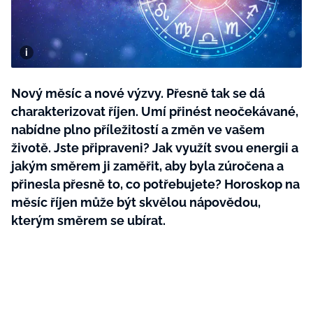
BurdaMedia
Tvoření
Extra
SVĚT ŽENY - 599 KČ
Rady a tipy
ROČNÍ PŘEDPLATNÉ SVĚT ŽENY +
SADA PRODUKTŮ MANA (10 ks)
Nový měsíc a nové výzvy. Přesně tak se dá
charakterizovat říjen. Umí přinést neočekávané,
nabídne plno příležitostí a změn ve vašem
životě. Jste připraveni? Jak využít svou energii a
jakým směrem ji zaměřit, aby byla zúročena a
přinesla přesně to, co potřebujete? Horoskop na
měsíc říjen může být skvělou nápovědou,
kterým směrem se ubírat.