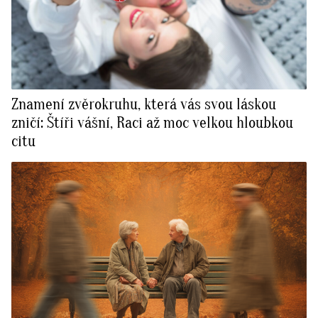
Znamení zvěrokruhu, která vás svou láskou
zničí: Štíři vášní, Raci až moc velkou hloubkou
citu