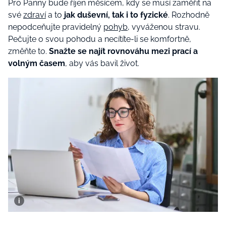
Pro Panny bude říjen měsícem, kdy se musí zaměřit na
své
zdraví
a to
jak duševní, tak i to fyzické
. Rozhodně
nepodceňujte pravidelný
pohyb
, vyváženou stravu.
Pečujte o svou pohodu a necítíte-li se komfortně,
změňte to.
Snažte se najít rovnováhu mezi prací a
volným časem
, aby vás bavil život.