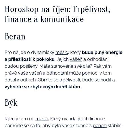
Horoskop na říjen: Trpělivost,
finance a komunikace
Beran
Pro ně jde o dynamický
měsíc
, který
bude plný energie
a příležitostí k pokroku
. Jejich
vášeň
a odhodlání
budou posíleny. Máte stanovené své cíle? Pak vám
právě vaše vášeň a odhodlání může pomoci v tom
dosáhnout jich. Obrňte se
trpělivostí
, bude se hodit a
vyhněte se zbytečným konfliktům
.
Býk
Říjen je pro ně
měsíc
, který ovládá jejich finance.
Zaměřte se na to, aby byla vaše situace s
penězi
stabilní