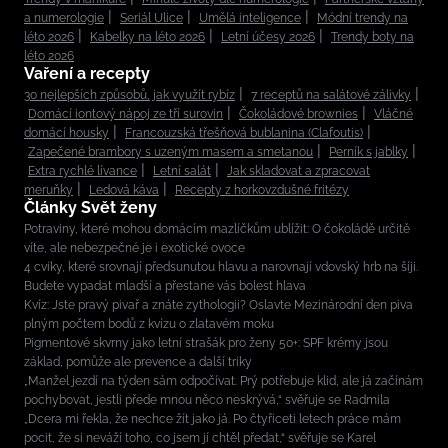
a numerologie
Seriál Ulice
Umělá inteligence
Módní trendy na
léto 2026
Kabelky na léto 2026
Letní účesy 2026
Trendy boty na
léto 2026
Vaření a recepty
30 nejlepších způsobů, jak využít rybíz
7 receptů na salátové zálivky
Domácí iontový nápoj ze tří surovin
Čokoládové brownies
Vláčné
domácí housky
Francouzská třešňová bublanina (Clafoutis)
Zapečené brambory s uzeným masem a smetanou
Perník s jablky
Extra rychlé lívance
Letní salát
Jak skladovat a zpracovat
meruňky
Ledová káva
Recepty z horkovzdušné fritézy
Články Svět ženy
Potraviny, které mohou domácím mazlíčkům ublížit: O čokoládě určitě
víte, ale nebezpečné je i exotické ovoce
4 cviky, které srovnají předsunutou hlavu a narovnají vdovský hrb na šíji.
Budete vypadat mladší a přestane vás bolest hlava
Kvíz: Jste pravý pivař a znáte zythologii? Oslavte Mezinárodní den piva
plným počtem bodů z kvízu o zlatavém moku
Pigmentové skvrny jako letní strašák pro ženy 50+: SPF krémy jsou
základ, pomůže ale prevence a další triky
„Manžel jezdí na týden sám odpočívat. Prý potřebuje klid, ale já začínám
pochybovat, jestli přede mnou něco neskrývá,“ svěřuje se Radmila
„Dcera mi řekla, že nechce žít jako já. Po čtyřiceti letech práce mám
pocit, že si neváží toho, co jsem jí chtěl předat,“ svěřuje se Karel