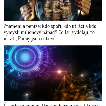
Znamení a peníze: Kdo spoří, kdo utrácí a kdo
vymyslí milionový nápad? Co Lvi vydělají, to
utratí, Panny jsou šetřivé
Čtveřice znamení, která nejvíce utrácí, i když si