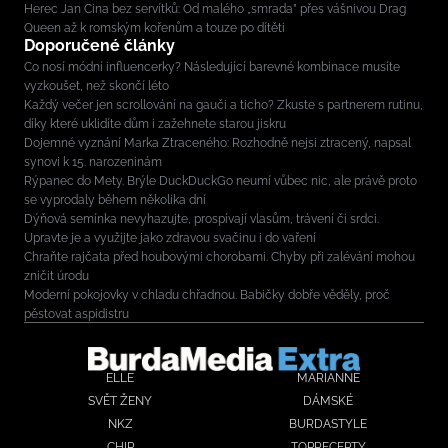
Herec Jan Cina bez servítků: Od malého „smrada” přes vášnivou Drag
Queen až k romským kořenům a touze po dítěti
Doporučené články
Co nosí módní influencerky? Následující barevné kombinace musíte
vyzkoušet, než skončí léto
Každý večer jen scrollování na gauči a ticho? Zkuste s partnerem rutinu,
díky které uklidíte dům i zažehnete starou jiskru
Dojemné vyznání Marka Ztraceného: Rozhodně nejsi ztracený, napsal
synovi k 15. narozeninám
Rýpanec do Mety. Brýle DuckDuckGo neumí vůbec nic, ale právě proto
se vyprodaly během několika dní
Dýňová semínka nevyhazujte, prospívají vlasům, trávení či srdci.
Upravte je a využijte jako zdravou svačinu i do vaření
Chraňte rajčata před houbovými chorobami. Chyby při zalévání mohou
zničit úrodu
Moderní pokojovky v chladu chřadnou. Babičky dobře věděly, proč
pěstovat aspidistru
ELLE
MARIANNE
SVĚT ŽENY
DÁMSKÉ
NKZ
BURDASTYLE
CHIP
TOPRECEPTY