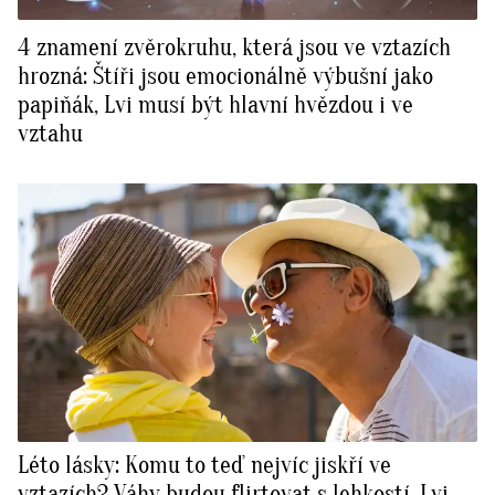
4 znamení zvěrokruhu, která jsou ve vztazích
hrozná: Štíři jsou emocionálně výbušní jako
papiňák, Lvi musí být hlavní hvězdou i ve
vztahu
Léto lásky: Komu to teď nejvíc jiskří ve
vztazích? Váhy budou flirtovat s lehkostí, Lvi