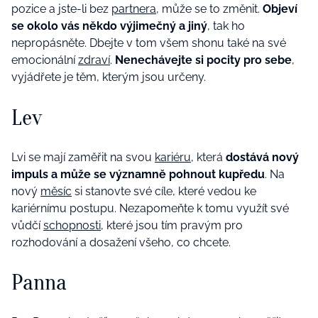
pozice a jste-li bez
partnera
, může se to změnit.
Objeví
se okolo vás někdo výjimečný a jiný
, tak ho
nepropásněte. Dbejte v tom všem shonu také na své
emocionální
zdraví
.
Nenechávejte si pocity pro sebe
,
vyjádřete je těm, kterým jsou určeny.
Lev
Lvi se mají zaměřit na svou
kariéru
, která
dostává nový
impuls a může se významně pohnout kupředu
. Na
nový
měsíc
si stanovte své cíle, které vedou ke
kariérnímu postupu. Nezapomeňte k tomu využít své
vůdčí
schopnosti
, které jsou tím pravým pro
rozhodování a dosažení všeho, co chcete.
Panna