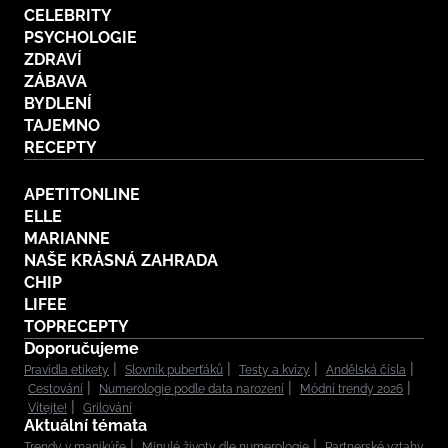
CELEBRITY
PSYCHOLOGIE
ZDRAVÍ
ZÁBAVA
BYDLENÍ
TAJEMNO
RECEPTY
APETITONLINE
ELLE
MARIANNE
NAŠE KRÁSNÁ ZAHRADA
CHIP
LIFEE
TOPRECEPTY
Doporučujeme
Pravidla etikety
Slovník puberťáků
Testy a kvízy
Andělská čísla
Cestování
Numerologie podle data narození
Módní trendy 2026
Vítejte!
Grilování
Aktuální témata
Trendy v manikúře
Minulé životy dle numerologie
Partnerské vztahy