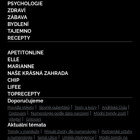
PSYCHOLOGIE
ZDRAVÍ
ZÁBAVA
BYDLENÍ
TAJEMNO
RECEPTY
APETITONLINE
ELLE
MARIANNE
NAŠE KRÁSNÁ ZAHRADA
CHIP
LIFEE
TOPRECEPTY
Doporučujeme
Pravidla etikety
Slovník puberťáků
Testy a kvízy
Andělská čísla
Cestování
Numerologie podle data narození
Módní trendy 2026
Vítejte!
Grilování
Aktuální témata
Trendy v manikúře
Minulé životy dle numerologie
Partnerské vztahy
a numerologie
Seriál Ulice
Umělá inteligence
Módní trendy na