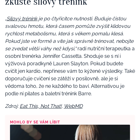
zkuste silový trénink
„
Silový trénink
je po čtyřicítce nutností. Buduje čistou
svalovou hmotu, která časem pomůže zvýšit klidovou
rychlost metabolismu, která s věkem pomalu klesá.
Pokud jste ve formě a víte jak správně trénovat, nebojte
se zvedat větší váhy než kdysi,“
radí nutriční terapeutka a
osobní trenérka Jennifer Cassetta. Shoduje se s ní i
výživová poradkyně Lauren Slayton. Pokud budete
cvičit jen kardio, nepřinese vám to kýžené výsledky. Také
doporučuje cvičení se zátěží v posilovně, ale je si
vědoma toho, že ne každého to baví. Alternativou je
podle ní pilates a baletní trénink Barre.
Zdroj:
Eat This, Not That!
,
WebMD
MOHLO BY SE VÁM LÍBIT