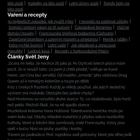
léto 2026
Kabelky na léto 2026
Letní účesy 2026
Trendy boty na
léto 2026
Vaření a recepty
30 nejlepších způsobů, jak využít rybíz
7 receptů na salátové zálivky
Domácí iontový nápoj ze tří surovin
Čokoládové brownies
Vláčné
domácí housky
Francouzská třešňová bublanina (Clafoutis)
Zapečené brambory s uzeným masem a smetanou
Perník s jablky
Extra rychlé lívance
Letní salát
Jak skladovat a zpracovat
meruňky
Ledová káva
Recepty z horkovzdušné fritézy
Články Svět ženy
„Dcera mi řekla, že nechce žít jako já. Po čtyřiceti letech práce mám
pocit, že si neváží toho, co jsem jí chtěl předat,“ svěřuje se Karel
Herec Jan Cina bez servítků: Od malého „smrada” přes vášnivou Drag
Queen až k romským kořenům a touze po dítěti
Kvíz z českých frazémů: Každý je někdy používá, ale jejich skutečný
význam zná málokdo. Obstojíte bez jediné chyby?
Nad Hirošimou se rozsvítilo druhé slunce. To, co následovalo, bylo horší
než peklo. Přeživší říkali, že na ně spadlo slunce
Muzikálová královna Hana Holišová: Talentovaná herečka muže po
svém boku tají. Otázky ohledně mateřství jí přijdou velice nezdvořilé
Kalhoty, které si letošní léto zamilovaly zralé Francouzky. Vzory jsou
opět v kurzu: Nosí se pruhy, puntíky i kostky
Trávení po padesátce: Proč najednou vadí potraviny, které jste dříve jedli