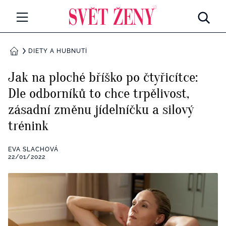
Svetzeny.cz
MÓDA A KRÁSA
DIETY A HUBNUTÍ
DOMŮ
CELEBRITY
Jak na ploché bříško po čtyřicítce:
Všechny kategorie
Dle odborníků to chce trpělivost,
RETROHUBKY
zásadní změnu jídelníčku a silový
Rozhovory
PSYCHOLOGIE
trénink
Všechny kategorie
ZDRAVÍ
EVA SLACHOVÁ
22/01/2022
Seberozvoj
Všechny kategorie
ZÁBAVA
Životní styl
Všechny kategorie
BYDLENÍ
Testy a kvízy
Všechny kategorie