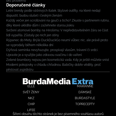
bez problémů
Doporučené články
Letní trendy podle vášnivých Italek. Stylové outfity, na které nedají
dopustit, budou slušet i českým ženám
Každý večer jen scrollování na gauči a ticho? Zkuste s partnerem rutinu,
díky které uklidíte dům i zažehnete starou jiskru
Svržení atomové bomby na Hirošimu: V nepředstavitelném žáru se část
lidí vypařila. Zůstaly po nich jen stíny
Rýpanec do Mety. Brýle DuckDuckGo neumí vůbec nic, ale právě proto
se vyprodaly během několika dní
Dýňová semínka nevyhazujte, prospívají vlasům, trávení či srdci.
Upravte je a využijte jako zdravou svačinu i do vaření
Zelené brambory nejsou jen kosmetická vada. Kdy je ještě můžete sníst
Moderní pokojovky v chladu chřadnou. Babičky dobře věděly, proč
pěstovat aspidistru
ELLE
MARIANNE
SVĚT ŽENY
DÁMSKÉ
NKZ
BURDASTYLE
CHIP
TOPRECEPTY
LIFEE
Šíření obsahu těchto stránek je bez písemného souhlasu autorů