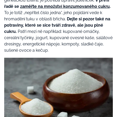
genetickou loterii), je potřeba upravit jídelníček.
V první
řadě se
zaměřte na množství konzumovaného cukru
.
To je totiž „nepřítel číslo jedna“, jeho pojídání vede k
hromadění tuku v oblasti břicha.
Dejte si pozor také na
potraviny, které se sice tváří zdravě, ale jsou plné
cukru.
Patří mezi ně například: kupované omáčky,
cereální tyčinky, jogurt, kupované ovesné kaše, salátové
dresingy, energetické nápoje, kompoty, sladké čaje,
sušené ovoce a kečup.