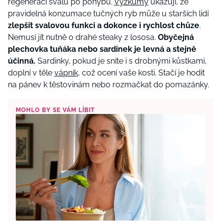
regeneraci svalů po pohybu.
Výzkumy
ukazují, že
pravidelná konzumace tučných ryb může u starších lidí
zlepšit svalovou funkci a dokonce i rychlost chůze
.
Nemusí jít nutně o drahé steaky z lososa.
Obyčejná
plechovka tuňáka nebo sardinek je levná a stejně
účinná.
Sardinky, pokud je sníte i s drobnými kůstkami,
doplní v těle
vápník
, což ocení vaše kosti. Stačí je hodit
na pánev k těstovinám nebo rozmačkat do pomazánky.
MOHLO BY SE VÁM LÍBIT