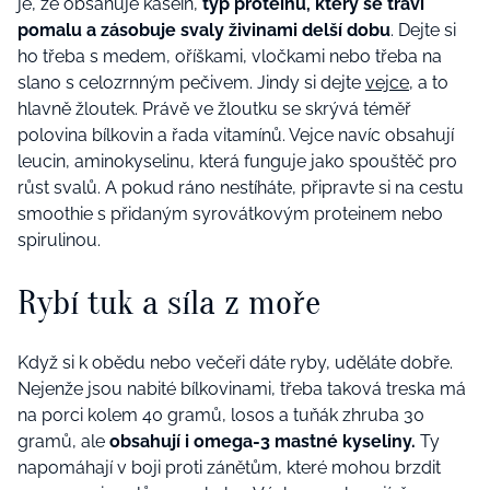
je, že obsahuje kasein,
typ proteinu, který se tráví
pomalu a zásobuje svaly živinami delší dobu
. Dejte si
ho třeba s medem, oříškami, vločkami nebo třeba na
slano s celozrnným pečivem. Jindy si dejte
vejce
, a to
hlavně žloutek. Právě ve žloutku se skrývá téměř
polovina bílkovin a řada vitamínů. Vejce navíc obsahují
leucin, aminokyselinu, která funguje jako spouštěč pro
růst svalů. A pokud ráno nestíháte, připravte si na cestu
smoothie s přidaným syrovátkovým proteinem nebo
spirulinou.
Rybí tuk a síla z moře
Když si k obědu nebo večeři dáte ryby, uděláte dobře.
Nejenže jsou nabité bílkovinami, třeba taková treska má
na porci kolem 40 gramů, losos a tuňák zhruba 30
gramů, ale
obsahují i omega-3 mastné kyseliny.
Ty
napomáhají v boji proti zánětům, které mohou brzdit