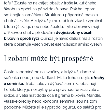
tofu? Zkuste ho nakrájet, obalit v troše kukuřičného
škrobu a opéct na pánvi dokřupava. Pak ho teprve
smíchejte s omáčkou. Strukturou připomíná maso a
chutná skvěle. A když už jsme u příloh, zkuste vyměnit
bílou rýži za quinou nebo špaldu. Tyto obiloviny mají
oříškovou chuť a především
dvojnásobný obsah
bílkovin oproti rýži
. Quinoa je navíc další z mála rostlin,
která obsahuje všech devět esenciálních aminokyselin.
I zobání může být prospěšné
Často zapomínáme na svačiny, a když už, dáme si
sušenku nebo jinou sladkost. Místo toho si dejte
ořechy
a semínka.
Třeba taková dýňová semínka obsahují
hořčík
, který je nezbytný pro správnou funkci svalů a
srdce, a větší hrst dodá cca 8 gramů bílkovin. Mandle,
vlašské ořechy nebo konopná semínka jsou na tom
podobně. Můžete si je sypat do jogurtu, do salátů pro