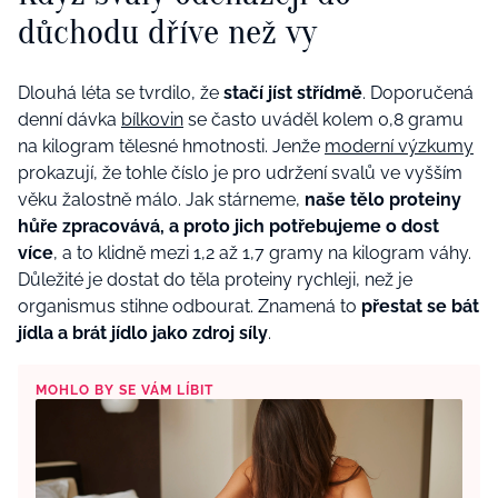
důchodu dříve než vy
Dlouhá léta se tvrdilo, že
stačí jíst střídmě
. Doporučená
denní dávka
bílkovin
se často uváděl kolem 0,8 gramu
na kilogram tělesné hmotnosti. Jenže
moderní výzkumy
prokazují, že tohle číslo je pro udržení svalů ve vyšším
věku žalostně málo. Jak stárneme,
naše tělo proteiny
hůře zpracovává, a proto jich potřebujeme o dost
více
, a to klidně mezi 1,2 až 1,7 gramy na kilogram váhy.
Důležité je dostat do těla proteiny rychleji, než je
organismus stihne odbourat. Znamená to
přestat se bát
jídla a brát jídlo jako zdroj síly
.
MOHLO BY SE VÁM LÍBIT