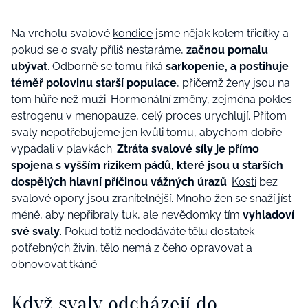
Na vrcholu svalové
kondice
jsme nějak kolem třicítky a
pokud se o svaly příliš nestaráme,
začnou pomalu
ubývat
. Odborně se tomu říká
sarkopenie, a postihuje
téměř polovinu starší populace
, přičemž ženy jsou na
tom hůře než muži.
Hormonální změny
, zejména pokles
estrogenu v menopauze, celý proces urychlují. Přitom
svaly nepotřebujeme jen kvůli tomu, abychom dobře
vypadali v plavkách.
Ztráta svalové síly je přímo
spojena s vyšším rizikem pádů, které jsou u starších
dospělých hlavní příčinou vážných úrazů
.
Kosti
bez
svalové opory jsou zranitelnější. Mnoho žen se snaží jíst
méně, aby nepřibraly tuk, ale nevědomky tím
vyhladoví
své svaly
. Pokud totiž nedodáváte tělu dostatek
potřebných živin, tělo nemá z čeho opravovat a
obnovovat tkáně.
Když svaly odcházejí do