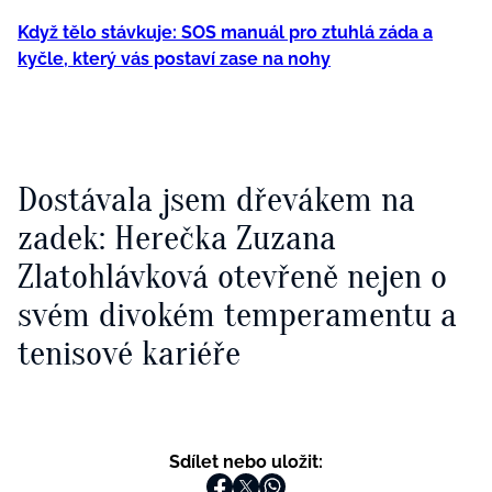
Když tělo stávkuje: SOS manuál pro ztuhlá záda a
kyčle, který vás postaví zase na nohy
Dostávala jsem dřevákem na
zadek: Herečka Zuzana
Zlatohlávková otevřeně nejen o
svém divokém temperamentu a
tenisové kariéře
Sdílet nebo uložit: