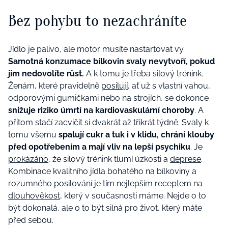
Bez pohybu to nezachráníte
Jídlo je palivo, ale motor musíte nastartovat vy.
Samotná konzumace bílkovin svaly nevytvoří, pokud
jim nedovolíte růst.
A k tomu je třeba silový trénink.
Ženám, které pravidelně
posilují
, ať už s vlastní vahou,
odporovými gumičkami nebo na strojích, se dokonce
snižuje riziko úmrtí na kardiovaskulární choroby
. A
přitom stačí zacvičit si dvakrát až třikrát týdně. Svaly k
tomu všemu
spalují cukr a tuk i v klidu, chrání klouby
před opotřebením a mají vliv na lepší psychiku
. Je
prokázáno
, že silový trénink tlumí úzkosti a
deprese
.
Kombinace kvalitního jídla bohatého na bílkoviny a
rozumného posilování je tím nejlepším receptem na
dlouhověkost
, který v současnosti máme. Nejde o to
být dokonalá, ale o to být silná pro život, který máte
před sebou.