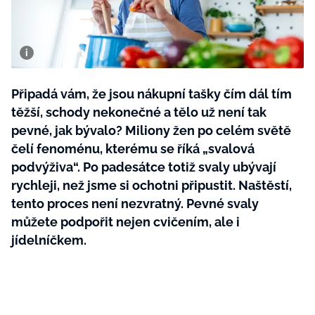
BurdaMedia
Tvoření
Extra
SVĚT ŽENY - 599 KČ
Rady a tipy
ROČNÍ PŘEDPLATNÉ SVĚT ŽENY +
SADA PRODUKTŮ MANA (10 ks)
Připadá vám, že jsou nákupní tašky čím dál tím
těžší, schody nekonečné a tělo už není tak
pevné, jak bývalo? Miliony žen po celém světě
čelí fenoménu, kterému se říká „svalová
podvýživa“. Po padesátce totiž svaly ubývají
rychleji, než jsme si ochotni připustit. Naštěstí,
tento proces není nezvratný. Pevné svaly
můžete podpořit nejen cvičením, ale i
jídelníčkem.