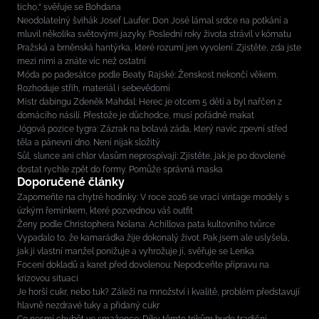
ticho,“ svěřuje se Bohdana
Neodolatelný švihák Josef Laufer: Don José lámal srdce na potkání a
mluvil několika světovými jazyky. Poslední roky života strávil v kómatu
Pražská a brněnská hantýrka, které rozumí jen vyvolení. Zjistěte, zda jste
mezi nimi a znáte víc než ostatní
Móda po padesátce podle Beaty Rajské: Ženskost nekončí věkem.
Rozhoduje střih, materiál i sebevědomí
Mistr dabingu Zdeněk Mahdal: Herec je otcem 5 dětí a byl nařčen z
domácího násilí. Přestože je důchodce, musí pořádně makat
Jógová pozice tygra: Zázrak na bolavá záda, který navíc zpevní střed
těla a pánevní dno. Není nijak složitý
Sůl, slunce ani chlor vlasům neprospívají: Zjistěte, jak je po dovolené
dostat rychle zpět do formy. Pomůže správná maska
Doporučené články
Zapomeňte na chytré hodinky: V roce 2026 se vrací vintage modely s
úzkým řemínkem, které pozvednou váš outfit
Ženy podle Christophera Nolana: Achillova pata kultovního tvůrce
Vypadalo to, že kamarádka žije dokonalý život. Pak jsem ale uslyšela,
jak ji vlastní manžel ponižuje a vyhrožuje jí, svěřuje se Lenka
Focení dokladů a karet před dovolenou: Nepodceňte přípravu na
krizovou situaci
Je horší cukr, nebo tuk? Záleží na množství i kvalitě, problém představují
hlavně nezdravé tuky a přidaný cukr
Co nesmí chybět ve smažence: Díky těmto trikům bude tradiční