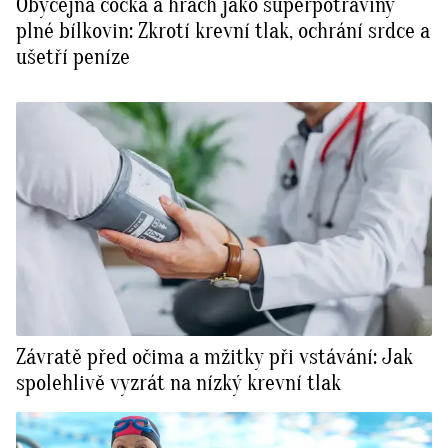
Obyčejná čočka a hrách jako superpotraviny
plné bílkovin: Zkrotí krevní tlak, ochrání srdce a
ušetří peníze
Závratě před očima a mžitky při vstávání: Jak
spolehlivě vyzrát na nízký krevní tlak