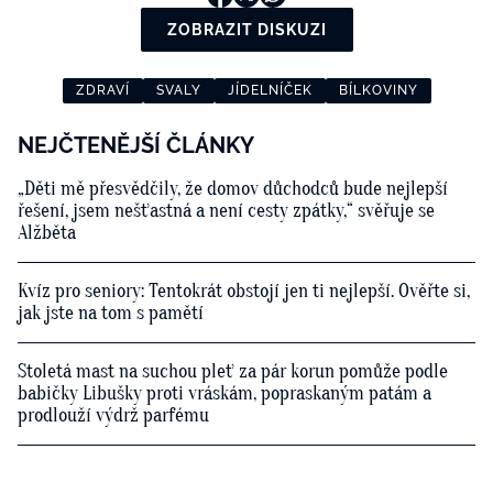
ZOBRAZIT DISKUZI
ZDRAVÍ
SVALY
JÍDELNÍČEK
BÍLKOVINY
NEJČTENĚJŠÍ ČLÁNKY
„Děti mě přesvědčily, že domov důchodců bude nejlepší
řešení, jsem nešťastná a není cesty zpátky,“ svěřuje se
Alžběta
Kvíz pro seniory: Tentokrát obstojí jen ti nejlepší. Ověřte si,
jak jste na tom s pamětí
Stoletá mast na suchou pleť za pár korun pomůže podle
babičky Libušky proti vráskám, popraskaným patám a
prodlouží výdrž parfému