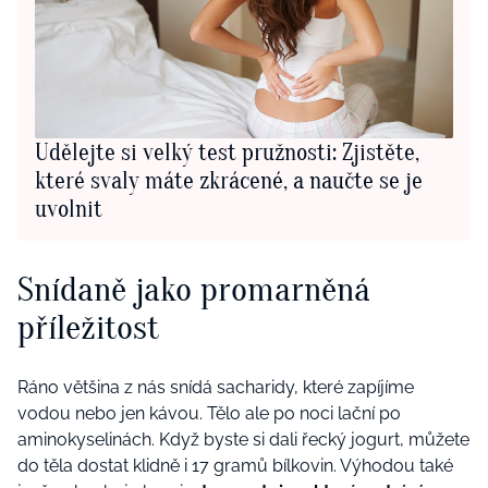
Udělejte si velký test pružnosti: Zjistěte,
které svaly máte zkrácené, a naučte se je
uvolnit
Snídaně jako promarněná
příležitost
Ráno většina z nás snídá sacharidy, které zapíjíme
vodou nebo jen kávou. Tělo ale po noci lační po
aminokyselinách. Když byste si dali řecký jogurt, můžete
do těla dostat klidně i 17 gramů bílkovin. Výhodou také