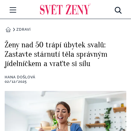
Svetzeny.cz
MÓDA A KRÁSA
ZDRAVÍ
DOMŮ
CELEBRITY
Ženy nad 50 trápí úbytek svalů:
Všechny kategorie
Zastavte stárnutí těla správným
RETROHUBKY
jídelníčkem a vraťte si sílu
Rozhovory
PSYCHOLOGIE
HANA DOŠLOVÁ
Všechny kategorie
02/12/2025
ZDRAVÍ
Seberozvoj
Všechny kategorie
ZÁBAVA
Životní styl
Všechny kategorie
BYDLENÍ
Testy a kvízy
Všechny kategorie