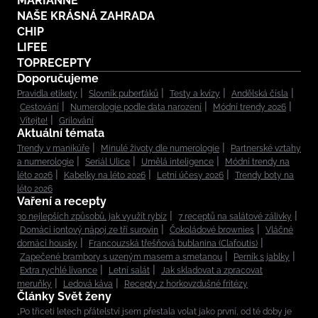
MARIANNE
NAŠE KRÁSNÁ ZAHRADA
CHIP
LIFEE
TOPRECEPTY
Doporučujeme
Pravidla etikety
Slovník puberťáků
Testy a kvízy
Andělská čísla
Cestování
Numerologie podle data narození
Módní trendy 2026
Vítejte!
Grilování
Aktuální témata
Trendy v manikúře
Minulé životy dle numerologie
Partnerské vztahy
a numerologie
Seriál Ulice
Umělá inteligence
Módní trendy na
léto 2026
Kabelky na léto 2026
Letní účesy 2026
Trendy boty na
léto 2026
Vaření a recepty
30 nejlepších způsobů, jak využít rybíz
7 receptů na salátové zálivky
Domácí iontový nápoj ze tří surovin
Čokoládové brownies
Vláčné
domácí housky
Francouzská třešňová bublanina (Clafoutis)
Zapečené brambory s uzeným masem a smetanou
Perník s jablky
Extra rychlé lívance
Letní salát
Jak skladovat a zpracovat
meruňky
Ledová káva
Recepty z horkovzdušné fritézy
Články Svět ženy
„Po třiceti letech přátelství jsem přestala volat jako první, od té doby je