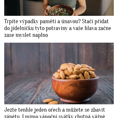
Trpíte výpadky paměti a únavou? Stačí přidat
do jídelníčku tyto potraviny a vaše hlava začne
zase myslet naplno
Jezte tenhle jeden ořech a můžete se zbavit
zánětu. I mimo vánoční svátky chutná vážně