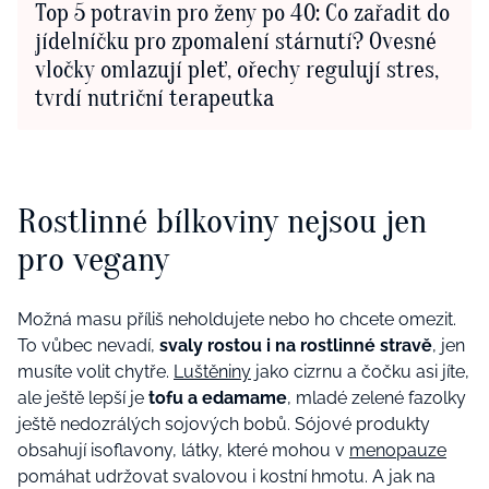
Top 5 potravin pro ženy po 40: Co zařadit do
jídelníčku pro zpomalení stárnutí? Ovesné
vločky omlazují pleť, ořechy regulují stres,
tvrdí nutriční terapeutka
Rostlinné bílkoviny nejsou jen
pro vegany
Možná masu příliš neholdujete nebo ho chcete omezit.
To vůbec nevadí,
svaly rostou i na rostlinné stravě
, jen
musíte volit chytře.
Luštěniny
jako cizrnu a čočku asi jíte,
ale ještě lepší je
tofu a edamame
, mladé zelené fazolky
ještě nedozrálých sojových bobů. Sójové produkty
obsahují isoflavony, látky, které mohou v
menopauze
pomáhat udržovat svalovou i kostní hmotu. A jak na