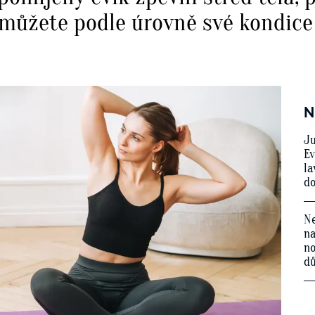
 můžete podle úrovně své kondice
N
Ju
Ev
la
do
Ne
na
no
d