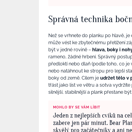
Správná technika boč
Než se vrhnete do planku po hlavě, je 
může vést ke zbytečnému přetížení záp
být v jedné rovině –
hlava, boky i nohy
rameno, žádné hrbení. Správný postup
předloktí nebo dlaň (podle toho, co je
nebo natáhnout ke stropu pro lepší stab
boky od země. Cílem je
udržet tělo v 
třást jako list ve větru a sotva vydrží
silnější, stabilnější a plank přestane b
MOHLO BY SE VÁM LÍBIT
Jeden z nejlepších cviků na cel
zabere jen pár minut. Bear Pla
skvělý pro začátečníky a ani n