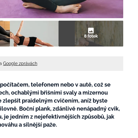
8 fotek
na
Google zprávách
 počítačem, telefonem nebo v autě, což se
ech, ochablými břišními svaly a mizernou
 zlepšit praidelným cvičením, aníž byste
silovně. Boční plank, zdánlivě nenápadný cvik,
, je jedním z nejefektivnějších způsobů, jak
nováhu a silnější paže.