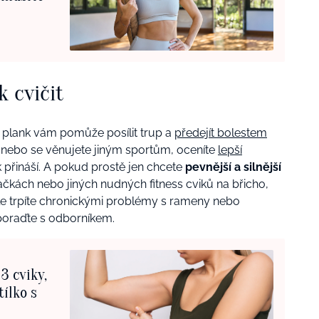
 cvičit
í plank vám pomůže posílit trup a
předejít bolestem
e nebo se věnujete jiným sportům, oceníte
lepší
ik přináší. A pokud prostě jen chcete
pevnější a silnější
ovačkách nebo jiných nudných fitness cviků na břicho,
e ale trpíte chronickými problémy s rameny nebo
 poraďte s odborníkem.
3 cviky,
tílko s