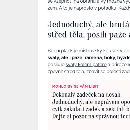
se vzepnou na obranu a vy možná vydrží
zem. A to je naprosto v pořádku. Každ
Jednoduchý, ale brutál
střed těla, posílí paže
Boční plank je mistrovský kousek v obl
svaly, ale i paže, ramena, boky, hýž
posiluje
svaly kolem páteře
a přiroze
zpevnit střed těla, zbavit se bolesti zad
MOHLO BY SE VÁM LÍBIT
Dokonalý zadeček na dosah:
Jednoduchý, ale neprávem op
cvik zakulatí zadek a zeštíhlí b
Dejte si pozor na správnou tec