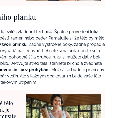
ního planku
důležité zvládnout techniku. Špatné provedení totiž
ěstí, ramen nebo beder. Pamatujte si, že tělo by mělo
 tvoří přímku.
Žádné vystrčené boky, žádné propadlé
 vypadá následovně: Lehněte si na bok, opřete se o
 vám pohodlnější) a druhou ruku si můžete dát v bok
ilitu. Aktivujte
střed těla
, stáhněte břicho a zvedněte
pevné linii bez prohýbání
. Možná se budete první dny
te pár vteřin. Ale s každým opakováním bude vaše tělo
ýt takovým utrpením.
é tělo
nk je
emusíte