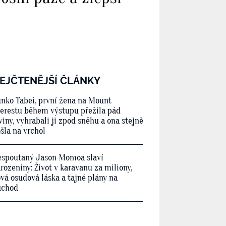
EJČTENĚJŠÍ ČLÁNKY
nko Tabei, první žena na Mount
erestu během výstupu přežila pád
viny, vyhrabali ji zpod sněhu a ona stejně
šla na vrchol
spoutaný Jason Momoa slaví
rozeniny: Život v karavanu za miliony,
vá osudová láska a tajné plány na
ůchod