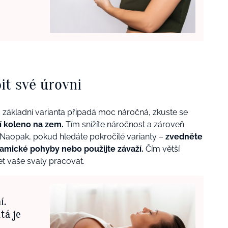
it své úrovni
 základní varianta připadá moc náročná, zkuste se
í koleno na zem.
Tím snížíte náročnost a zároveň
 Naopak, pokud hledáte pokročilé varianty –
zvedněte
ynamické pohyby nebo použijte závaží.
Čím větší
et vaše svaly pracovat.
í.
itá je