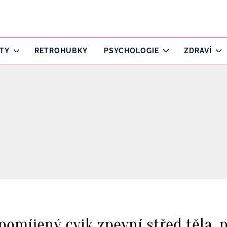
ITY
RETROHUBKY
PSYCHOLOGIE
ZDRAVÍ
míjený cvik zpevní střed těla, po