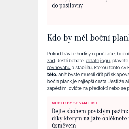
do posilovny
Kdo by měl boční plank
Pokud trávíte hodiny u počítače, bočn
zad
. Jestli běháte,
děláte jógu
, plavet
rovnováhu
a stabilitu, kterou tento cv
tělo
, aníž byste museli dřít při sklap
boční plank je nejlepší cesta. Jestliž
zápěstím, cvičte na předloktí nebo se
MOHLO BY SE VÁM LÍBIT
Dejte sbohem povislým pažím: 
díky kterým na jaře obléknete 
úsměvem