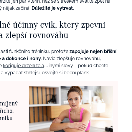
te jen pár vteřin, než se s třeskem svalíte zpět na
ý nějak začíná.
Důležité je vytrvat.
ně účinný cvik, který zpevní
 a zlepší rovnováhu
asti funkčního tréninku, protože
zapojuje nejen břišní
dě a dokonce i nohy
. Navíc zlepšuje rovnováhu,
ně
koriguje držení těla
. Jinými slovy – pokud chcete
 a vypadat štíhlejší, osvojte si boční plank.
omíjený
řicho.
hniku