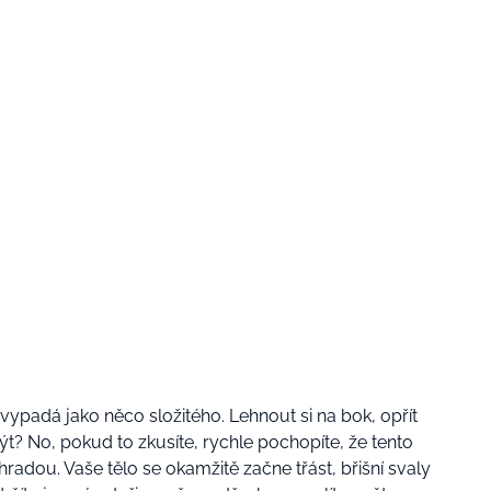
ypadá jako něco složitého. Lehnout si na bok, opřít
ýt? No, pokud to zkusíte, rychle pochopíte, že tento
adou. Vaše tělo se okamžitě začne třást, břišní svaly