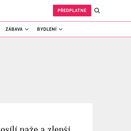
PŘEDPLATNÉ
ZÁBAVA
BYDLENÍ
sílí paže a zlepší