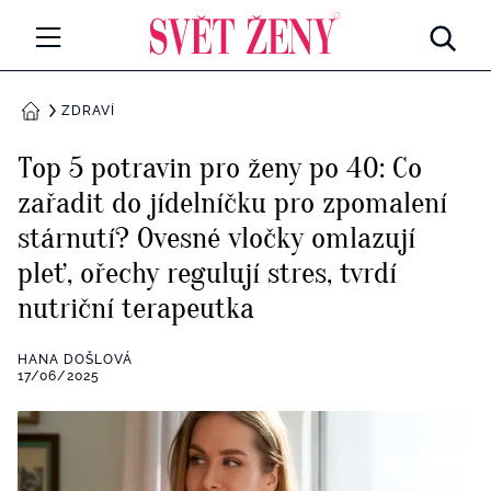
Svetzeny.cz
MÓDA A KRÁSA
ZDRAVÍ
DOMŮ
CELEBRITY
Top 5 potravin pro ženy po 40: Co
Všechny kategorie
zařadit do jídelníčku pro zpomalení
RETROHUBKY
stárnutí? Ovesné vločky omlazují
Rozhovory
PSYCHOLOGIE
pleť, ořechy regulují stres, tvrdí
nutriční terapeutka
Všechny kategorie
ZDRAVÍ
Seberozvoj
HANA DOŠLOVÁ
Všechny kategorie
17/06/2025
ZÁBAVA
Životní styl
Všechny kategorie
BYDLENÍ
Testy a kvízy
Všechny kategorie