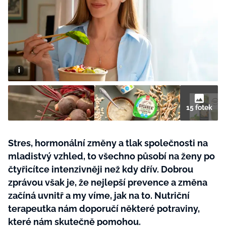
BurdaMedia
Tvoření
Extra
SVĚT ŽENY - 599 KČ
Rady a tipy
ROČNÍ PŘEDPLATNÉ SVĚT ŽENY +
SADA PRODUKTŮ MANA (10 ks)
15 fotek
Stres, hormonální změny a tlak společnosti na
mladistvý vzhled, to všechno působí na ženy po
čtyřicítce intenzivněji než kdy dřív. Dobrou
zprávou však je, že nejlepší prevence a změna
začíná uvnitř a my víme, jak na to. Nutriční
terapeutka nám doporučí některé potraviny,
které nám skutečně pomohou.