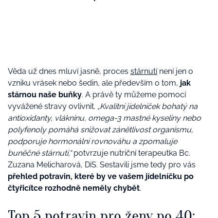
Věda už dnes mluví jasně, proces
stárnutí
není jen o
vzniku vrásek nebo šedin, ale především o tom,
jak
stárnou naše buňky
. A právě ty můžeme pomocí
vyvážené stravy ovlivnit.
„Kvalitní jídelníček bohatý na
antioxidanty, vlákninu, omega-3 mastné kyseliny nebo
polyfenoly pomáhá snižovat zánětlivost organismu,
podporuje hormonální rovnováhu a zpomaluje
buněčné stárnutí,“
potvrzuje nutriční terapeutka Bc.
Zuzana Melicharová, DiS. Sestavili jsme tedy pro vás
přehled potravin, které by ve vašem jídelníčku po
čtyřicítce rozhodně neměly chybět
.
Top 5 potravin pro ženy po 40: