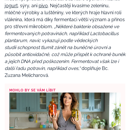
jogurt
, sýry, ani
pivo
. Nejčastěji kvasíme zeleninu,
mléčné výrobky a luštěniny, ve kterých hraje hlavní roli
vláknina, která má díky fermentaci větší význam a přínos
pro střevní mikrobiom.
„Některé bakterie obsažené ve
fermentovaných potravinách, například Lactobacillus
plantarum, navíc vykazují podle vědeckých
studií schopnost tlumit zánět na buněčné úrovni a
působit antioxidačně, což může přispět k ochraně buněk
a jejich DNA před poškozením. Fermentovat však lze i
další řadu potravin, například oves,“
doplňuje Bc.
Zuzana Melicharová.
MOHLO BY SE VÁM LÍBIT