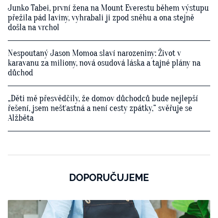
Junko Tabei, první žena na Mount Everestu během výstupu
přežila pád laviny, vyhrabali ji zpod sněhu a ona stejně
došla na vrchol
Nespoutaný Jason Momoa slaví narozeniny: Život v
karavanu za miliony, nová osudová láska a tajné plány na
důchod
„Děti mě přesvědčily, že domov důchodců bude nejlepší
řešení, jsem nešťastná a není cesty zpátky,“ svěřuje se
Alžběta
DOPORUČUJEME