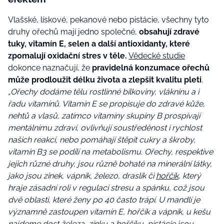
Vlašské, lískové, pekanové nebo pistácie, všechny tyto
druhy ořechů mají jedno společné,
obsahují zdravé
tuky, vitamín E, selen a další antioxidanty, které
zpomalují oxidační stres v těle.
Vědecké studie
dokonce naznačují, že
pravidelná konzumace ořechů
může prodloužit délku života a zlepšit kvalitu pleti
.
„Ořechy dodáme tělu rostlinné bílkoviny, vlákninu a i
řadu vitamínů. Vitamín E se propisuje do zdravé kůže,
nehtů a vlasů, zatímco vitamíny skupiny B prospívají
mentálnímu zdraví, ovlivňují soustředěnost i rychlost
našich reakcí, nebo pomáhají štěpit cukry a škroby,
vitamín B3 se podílí na metabolismu. Ořechy, respektive
jejich různé druhy, jsou různě bohaté na minerální látky,
jako jsou zinek, vápník, železo, draslík či
hořčík
, který
hraje zásadní roli v regulaci stresu a spánku, což jsou
dvě oblasti, které ženy po 40 často trápí. U mandlí je
významně zastoupen vitamín E, hořčík a vápník, u kešu
najdeme dost železa, zinku a hořčíku, pistácie jsou