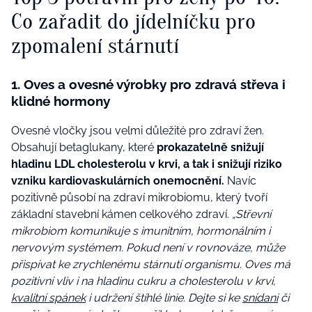
Co zařadit do jídelníčku pro
zpomalení stárnutí
1. Oves a ovesné výrobky pro zdravá střeva i
klidné hormony
Ovesné vločky jsou velmi důležité pro zdraví žen.
Obsahují betaglukany, které
prokazatelně snižují
hladinu LDL cholesterolu v krvi, a tak i snižují riziko
vzniku kardiovaskulárních onemocnění.
Navíc
pozitivně působí na zdraví mikrobiomu, který tvoří
základní stavební kámen celkového zdraví.
„Střevní
mikrobiom komunikuje s imunitním, hormonálním i
nervovým systémem. Pokud není v rovnováze, může
přispívat ke zrychlenému stárnutí organismu. Oves má
pozitivní vliv i na hladinu cukru a cholesterolu v krvi,
kvalitní spánek
i udržení štíhlé linie. Dejte si ke
snídani
či