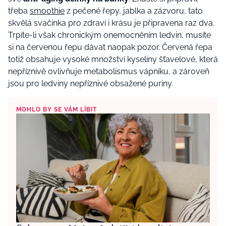
třeba
smoothie
z pečené řepy, jablka a zázvoru, tato
skvělá svačinka pro zdraví i krásu je připravena raz dva.
Trpíte-li však chronickým onemocněním ledvin, musíte
si na červenou řepu dávat naopak pozor. Červená řepa
totiž obsahuje vysoké množství kyseliny šťavelové, která
nepříznivě ovlivňuje metabolismus vápníku, a zároveň
jsou pro ledviny nepříznivé obsažené puriny.
MOHLO BY SE VÁM LÍBIT