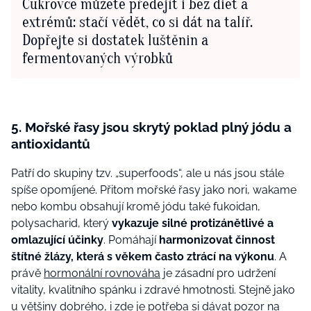
Cukrovce můžete předejít i bez diet a
extrémů: stačí vědět, co si dát na talíř.
Dopřejte si dostatek luštěnin a
fermentovaných výrobků
5. Mořské řasy jsou skrytý poklad plný jódu a
antioxidantů
Patří do skupiny tzv. „superfoods“, ale u nás jsou stále
spíše opomíjené. Přitom mořské řasy jako nori, wakame
nebo kombu obsahují kromě jódu také fukoidan,
polysacharid, který
vykazuje silné protizánětlivé a
omlazující účinky
. Pomáhají
harmonizovat činnost
štítné žlázy, která s věkem často ztrácí na výkonu
. A
právě
hormonální rovnováha
je zásadní pro udržení
vitality, kvalitního spánku i zdravé hmotnosti. Stejně jako
u většiny dobrého, i zde je potřeba si dávat pozor na