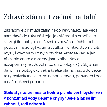
Zdravé stárnutí začíná na talíři
Zázračný elixír mládí zatím nikdo nevynalezl, ale věda
nám dává do ruky nástroje, jak stárnout s grácií, a to
skrze jídlo, pohyb a duševní rovnováhu. Těchto pět
potravin může být vaším začátkem k mladistvému tělu i
mysli, i když vám už bylo čtyřicet. Protože věk je jen
číslo, ale energie a zdraví jsou volba. Navíc
nezapomínejme, že zatímco chronologický věk je nám
daný, náš biologický věk a kvalita stárnutí jsou do velké
míry ovlivnitelné, a to zmíněnou stravou, pohybem i péčí
o naši duševní pohodu.
Stále slyšíte, že musíte hodně pít, ale věřili byste, že i
v konzumaci vody děláme chyby? Jaké a jak se jim
vyhnout, radí odborník