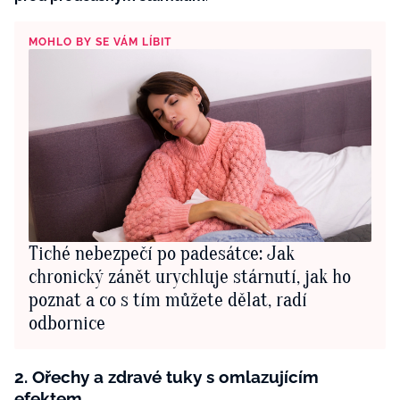
MOHLO BY SE VÁM LÍBIT
Tiché nebezpečí po padesátce: Jak
chronický zánět urychluje stárnutí, jak ho
poznat a co s tím můžete dělat, radí
odbornice
2. Ořechy a zdravé tuky s omlazujícím
efektem