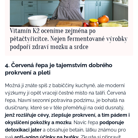
Vitamín K2 oceníme zejména po
pětačtyřicítce. Nejen fermentované výrobky
podpoří zdraví mozku a srdce
4. Červená řepa je tajemstvím dobrého
prokrvení a pleti
Možná ji znáte spíš z babiččiny kuchyně, ale moderní
výzkumy jí opět vracejí čestné místo na talíři. Červená
řepa, hlavní sezonní potravina podzimu, je bohatá na
dusičnany, které se v těle přeměňují na oxid dusnatý,
jenž rozšiřuje cévy, zlepšuje prokrvení, a tím pádem i
okysličení pokožky a mozku
. Navíc řepa
podporuje
detoxikaci jater
a obsahuje betain, látku známou pro
své
anti-aging účinky na buňky
. Zkuste si připravit