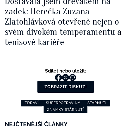
Dostávala jsem dřevákem na
zadek: Herečka Zuzana
Zlatohlávková otevřeně nejen o
svém divokém temperamentu a
tenisové kariéře
Sdílet nebo uložit:
ZOBRAZIT DISKUZI
ZDRAVÍ
SUPERPOTRAVINY
STÁRNUTÍ
ZNÁMKY STÁRNUTÍ
NEJČTENĚJŠÍ ČLÁNKY