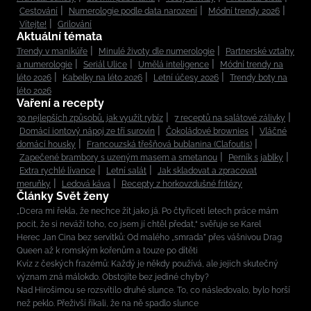
Cestování
Numerologie podle data narození
Módní trendy 2026
Vítejte!
Grilování
Aktuální témata
Trendy v manikúře
Minulé životy dle numerologie
Partnerské vztahy
a numerologie
Seriál Ulice
Umělá inteligence
Módní trendy na
léto 2026
Kabelky na léto 2026
Letní účesy 2026
Trendy boty na
léto 2026
Vaření a recepty
30 nejlepších způsobů, jak využít rybíz
7 receptů na salátové zálivky
Domácí iontový nápoj ze tří surovin
Čokoládové brownies
Vláčné
domácí housky
Francouzská třešňová bublanina (Clafoutis)
Zapečené brambory s uzeným masem a smetanou
Perník s jablky
Extra rychlé lívance
Letní salát
Jak skladovat a zpracovat
meruňky
Ledová káva
Recepty z horkovzdušné fritézy
Články Svět ženy
„Dcera mi řekla, že nechce žít jako já. Po čtyřiceti letech práce mám
pocit, že si neváží toho, co jsem jí chtěl předat,“ svěřuje se Karel
Herec Jan Cina bez servítků: Od malého „smrada” přes vášnivou Drag
Queen až k romským kořenům a touze po dítěti
Kvíz z českých frazémů: Každý je někdy používá, ale jejich skutečný
význam zná málokdo. Obstojíte bez jediné chyby?
Nad Hirošimou se rozsvítilo druhé slunce. To, co následovalo, bylo horší
než peklo. Přeživší říkali, že na ně spadlo slunce