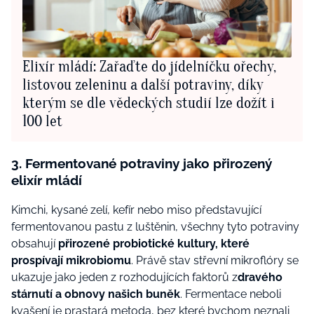
Elixír mládí: Zařaďte do jídelníčku ořechy,
listovou zeleninu a další potraviny, díky
kterým se dle vědeckých studií lze dožít i
100 let
3. Fermentované potraviny jako přirozený
elixír mládí
Kimchi, kysané zelí, kefír nebo miso představující
fermentovanou pastu z luštěnin, všechny tyto potraviny
obsahují
přirozené probiotické kultury, které
prospívají mikrobiomu
. Právě stav střevní mikroflóry se
ukazuje jako jeden z rozhodujících faktorů z
dravého
stárnutí a obnovy našich buněk
. Fermentace neboli
kvašení je prastará metoda, bez které bychom neznali