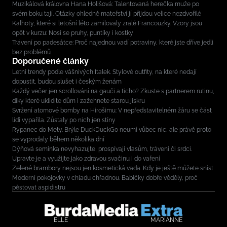
Muzikálová královna Hana Holišová: Talentovaná herečka muže po
svém boku tají. Otázky ohledně mateřství jí přijdou velice nezdvořilé
Kalhoty, které si letošní léto zamilovaly zralé Francouzky. Vzory jsou
opět v kurzu: Nosí se pruhy, puntíky i kostky
Trávení po padesátce: Proč najednou vadí potraviny, které jste dříve jedli
bez problémů
Doporučené články
Letní trendy podle vášnivých Italek. Stylové outfity, na které nedají
dopustit, budou slušet i českým ženám
Každý večer jen scrollování na gauči a ticho? Zkuste s partnerem rutinu,
díky které uklidíte dům i zažehnete starou jiskru
Svržení atomové bomby na Hirošimu: V nepředstavitelném žáru se část
lidí vypařila. Zůstaly po nich jen stíny
Rýpanec do Mety. Brýle DuckDuckGo neumí vůbec nic, ale právě proto
se vyprodaly během několika dní
Dýňová semínka nevyhazujte, prospívají vlasům, trávení či srdci.
Upravte je a využijte jako zdravou svačinu i do vaření
Zelené brambory nejsou jen kosmetická vada. Kdy je ještě můžete sníst
Moderní pokojovky v chladu chřadnou. Babičky dobře věděly, proč
pěstovat aspidistru
ELLE
MARIANNE