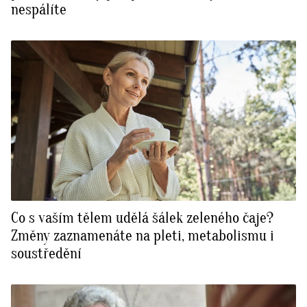
nespálíte
Co s vaším tělem udělá šálek zeleného čaje?
Změny zaznamenáte na pleti, metabolismu i
soustředění