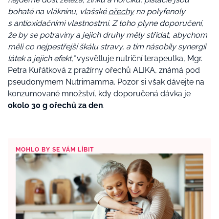
bohaté na vlákninu, vlašské
ořechy
na polyfenoly
s antioxidačními vlastnostmi. Z toho plyne doporučení,
že by se potraviny a jejich druhy měly střídat, abychom
měli co nejpestřejší škálu stravy, a tím násobily synergii
látek a jejich efekt,“
vysvětluje nutriční terapeutka, Mgr.
Petra Kuřátková z pražírny ořechů ALIKA, známá pod
pseudonymem Nutrimamma. Pozor si však dávejte na
konzumované množství, kdy doporučená dávka je
okolo 30 g ořechů za den
.
MOHLO BY SE VÁM LÍBIT