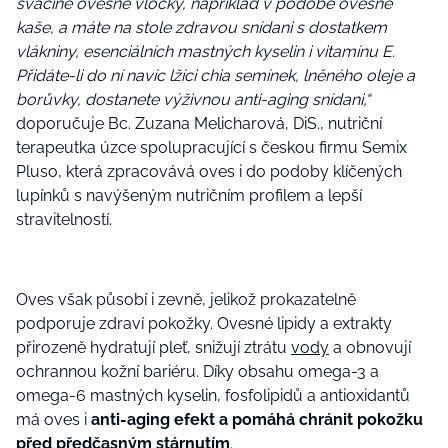
svačině ovesné vločky, například v podobě ovesné
kaše, a máte na stole zdravou snídani s dostatkem
vlákniny, esenciálních mastných kyselin i vitamínu E.
Přidáte-li do ní navíc lžíci chia semínek, lněného oleje a
borůvky, dostanete výživnou anti-aging snídani,“
doporučuje Bc. Zuzana Melicharová, DiS., nutriční
terapeutka úzce spolupracující s českou firmu Semix
Pluso, která zpracovává oves i do podoby klíčených
lupínků s navýšeným nutričním profilem a lepší
stravitelností.
Oves však působí i zevně, jelikož prokazatelně
podporuje zdraví pokožky. Ovesné lipidy a extrakty
přirozeně hydratují pleť, snižují ztrátu
vody
a obnovují
ochrannou kožní bariéru. Díky obsahu omega-3 a
omega-6 mastných kyselin, fosfolipidů a antioxidantů
má oves i
anti-aging efekt a pomáhá chránit pokožku
před předčasným stárnutím
.