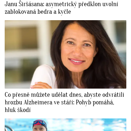
Janu Širšásana: asymetrický předklon uvolní
zablokovaná bedra a kyčle
Co přesně můžete udělat dnes, abyste odvrátili
hrozbu Alzheimera ve stáří: Pohyb pomáhá,
hluk škodí