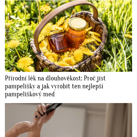
Přírodní lék na dlouhověkost: Proč jíst
pampelišky a jak vyrobit ten nejlepší
pampeliškový med