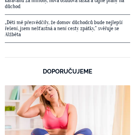
karavanu za miliony, nová osudová láska a tajné plány na
důchod
„Děti mě přesvědčily, že domov důchodců bude nejlepší
řešení, jsem nešťastná a není cesty zpátky,“ svěřuje se
Alžběta
DOPORUČUJEME