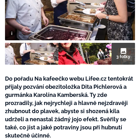
BurdaMedia
Tvoření
Extra
SVĚT ŽENY - 599 KČ
Rady a tipy
ROČNÍ PŘEDPLATNÉ SVĚT ŽENY +
SADA PRODUKTŮ MANA (10 ks)
3 fotky
Do pořadu Na kafeečko webu Lifee.cz tentokrát
přijaly pozvání obezitoložka Dita Pichlerová a
gurmánka Karolína Kamberská. Ty zde
prozradily, jak nejrychleji a hlavně nejzdravěji
zhubnout do plavek, abyste si shozená kila
udrželi a nenastal žádný jojo efekt. Svěřily se
také, co jíst a jaké potraviny jsou při hubnutí
skutečně účinné.