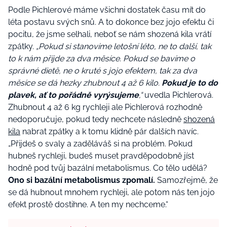
Podle Pichlerové máme všichni dostatek času mít do
léta postavu svých snů. A to dokonce bez jojo efektu či
pocitu, že jsme selhali, neboť se nám shozená kila vrátí
zpátky.
„Pokud si stanovíme letošní léto, ne to další, tak
to k nám přijde za dva měsíce. Pokud se bavíme o
správné dietě, ne o kruté s jojo efektem, tak za dva
měsíce se dá hezky zhubnout 4 až 6 kilo.
Pokud je to do
plavek, ať to pořádně vyrýsujeme
,“
uvedla Pichlerová.
Zhubnout 4 až 6 kg rychleji ale Pichlerová rozhodně
nedoporučuje, pokud tedy nechcete následně
shozená
kila
nabrat zpátky a k tomu klidně pár dalších navíc.
„Přijdeš o svaly a zaděláváš si na problém. Pokud
hubneš rychleji, budeš muset pravděpodobně jíst
hodně pod tvůj bazální metabolismus. Co tělo udělá?
Ono si bazální metabolismus zpomalí.
Samozřejmě, že
se dá hubnout mnohem rychleji, ale potom nás ten jojo
efekt prostě dostihne. A ten my nechceme.“