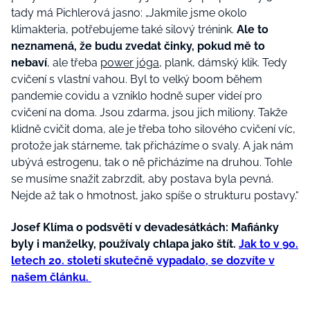
tady má Pichlerová jasno: „Jakmile jsme okolo
klimakteria, potřebujeme také silový trénink.
Ale to
neznamená, že budu zvedat činky, pokud mě to
nebaví
, ale třeba
power jóga
, plank, dámský klik. Tedy
cvičení s vlastní vahou. Byl to velký boom během
pandemie covidu a vzniklo hodně super videí pro
cvičení na doma. Jsou zdarma, jsou jich miliony. Takže
klidně cvičit doma, ale je třeba toho silového cvičení víc,
protože jak stárneme, tak přicházíme o svaly. A jak nám
ubývá estrogenu, tak o ně přicházíme na druhou. Tohle
se musíme snažit zabrzdit, aby postava byla pevná.
Nejde až tak o hmotnost, jako spíše o strukturu postavy.“
Josef Klíma o podsvětí v devadesátkách: Mafiánky
byly i manželky, používaly chlapa jako štít.
Jak to v 90.
letech 20. století skutečně vypadalo, se dozvíte v
našem článku.