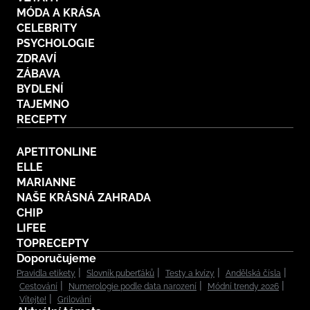
MÓDA A KRÁSA
CELEBRITY
PSYCHOLOGIE
ZDRAVÍ
ZÁBAVA
BYDLENÍ
TAJEMNO
RECEPTY
APETITONLINE
ELLE
MARIANNE
NAŠE KRÁSNÁ ZAHRADA
CHIP
LIFEE
TOPRECEPTY
Doporučujeme
Pravidla etikety
Slovník puberťáků
Testy a kvízy
Andělská čísla
Cestování
Numerologie podle data narození
Módní trendy 2026
Vítejte!
Grilování