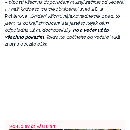
– blbost! Všechna doporučení musejí začínat od večeře!
I v naší knížce to máme obráceně,“
uvedla Dita
Pichlerová.
„Snídani všichni nějak zvládneme, oběd, to
jsem na pokraji zhroucení, ale ještě to nějak dám,
odpoledne už mi docházejí síly,
no a večer už to
všechno pokazím
. Takže ne, začínejte od večeře,“
radí
známá obezitoložka.
MOHLO BY SE VÁM LÍBIT