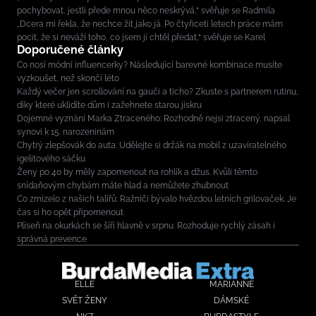
pochybovat, jestli přede mnou něco neskrývá,“ svěřuje se Radmila
„Dcera mi řekla, že nechce žít jako já. Po čtyřiceti letech práce mám
pocit, že si neváží toho, co jsem jí chtěl předat,“ svěřuje se Karel
Doporučené články
Co nosí módní influencerky? Následující barevné kombinace musíte
vyzkoušet, než skončí léto
Každý večer jen scrollování na gauči a ticho? Zkuste s partnerem rutinu,
díky které uklidíte dům i zažehnete starou jiskru
Dojemné vyznání Marka Ztraceného: Rozhodně nejsi ztracený, napsal
synovi k 15. narozeninám
Chytrý zlepšovák do auta: Udělejte si držák na mobil z uzavíratelného
igelitového sáčku
Ženy po 40 by měly zapomenout na rohlík a džus. Kvůli těmto
snídaňovým chybám máte hlad a nemůžete zhubnout
Co zmizelo z našich talířů: Ražniči bývalo hvězdou letních grilovaček. Je
čas si ho opět připomenout
Plíseň na okurkách se šíří hlavně v srpnu. Rozhoduje rychlý zásah i
správná prevence
ELLE
MARIANNE
SVĚT ŽENY
DÁMSKÉ