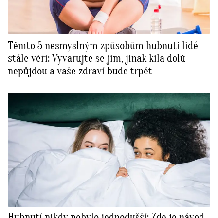
Těmto 5 nesmyslným způsobům hubnutí lidé
stále věří: Vyvarujte se jim, jinak kila dolů
nepůjdou a vaše zdraví bude trpět
Hubnutí nikdy nebylo jednodušší: Zde je návod,