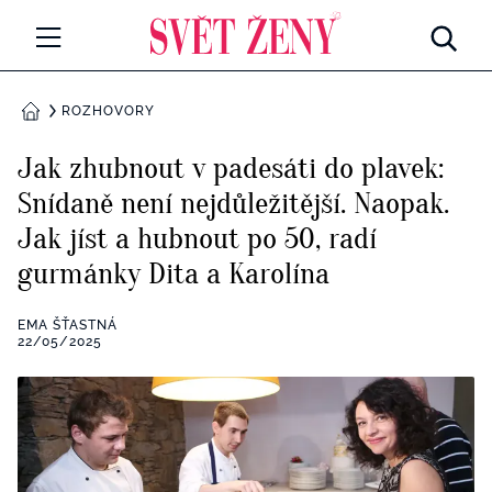
Svetzeny.cz
MÓDA A KRÁSA
ROZHOVORY
DOMŮ
CELEBRITY
Jak zhubnout v padesáti do plavek:
Všechny kategorie
Snídaně není nejdůležitější. Naopak.
RETROHUBKY
Jak jíst a hubnout po 50, radí
Rozhovory
PSYCHOLOGIE
gurmánky Dita a Karolína
Všechny kategorie
ZDRAVÍ
EMA ŠŤASTNÁ
22/05/2025
Seberozvoj
Všechny kategorie
ZÁBAVA
Životní styl
Všechny kategorie
BYDLENÍ
Testy a kvízy
Všechny kategorie