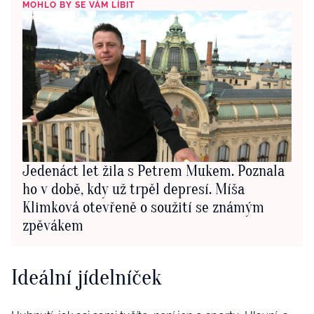
MOHLO BY SE VÁM LÍBIT
Jedenáct let žila s Petrem Mukem. Poznala
ho v době, kdy už trpěl depresí. Míša
Klimková otevřeně o soužití se známým
zpěvákem
Ideální jídelníček