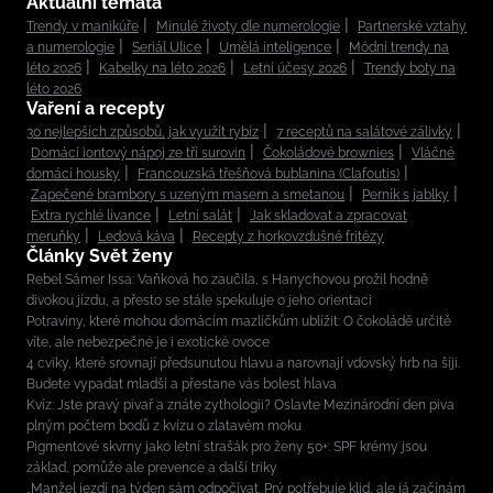
Aktuální témata
Trendy v manikúře
Minulé životy dle numerologie
Partnerské vztahy
a numerologie
Seriál Ulice
Umělá inteligence
Módní trendy na
léto 2026
Kabelky na léto 2026
Letní účesy 2026
Trendy boty na
léto 2026
Vaření a recepty
30 nejlepších způsobů, jak využít rybíz
7 receptů na salátové zálivky
Domácí iontový nápoj ze tří surovin
Čokoládové brownies
Vláčné
domácí housky
Francouzská třešňová bublanina (Clafoutis)
Zapečené brambory s uzeným masem a smetanou
Perník s jablky
Extra rychlé lívance
Letní salát
Jak skladovat a zpracovat
meruňky
Ledová káva
Recepty z horkovzdušné fritézy
Články Svět ženy
Rebel Sámer Issa: Vaňková ho zaučila, s Hanychovou prožil hodně
divokou jízdu, a přesto se stále spekuluje o jeho orientaci
Potraviny, které mohou domácím mazlíčkům ublížit: O čokoládě určitě
víte, ale nebezpečné je i exotické ovoce
4 cviky, které srovnají předsunutou hlavu a narovnají vdovský hrb na šíji.
Budete vypadat mladší a přestane vás bolest hlava
Kvíz: Jste pravý pivař a znáte zythologii? Oslavte Mezinárodní den piva
plným počtem bodů z kvízu o zlatavém moku
Pigmentové skvrny jako letní strašák pro ženy 50+: SPF krémy jsou
základ, pomůže ale prevence a další triky
„Manžel jezdí na týden sám odpočívat. Prý potřebuje klid, ale já začínám