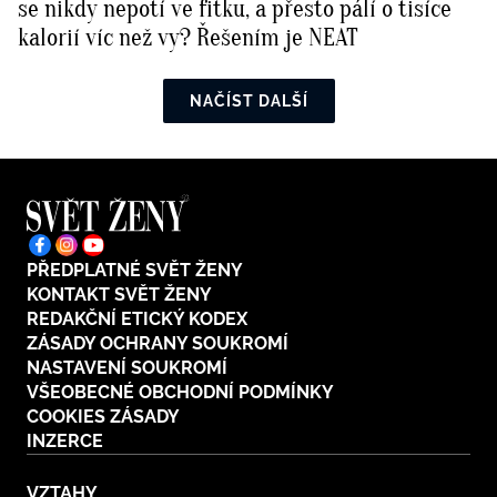
se nikdy nepotí ve fitku, a přesto pálí o tisíce
kalorií víc než vy? Řešením je NEAT
NAČÍST DALŠÍ
PŘEDPLATNÉ SVĚT ŽENY
KONTAKT SVĚT ŽENY
REDAKČNÍ ETICKÝ KODEX
ZÁSADY OCHRANY SOUKROMÍ
NASTAVENÍ SOUKROMÍ
VŠEOBECNÉ OBCHODNÍ PODMÍNKY
COOKIES ZÁSADY
INZERCE
VZTAHY