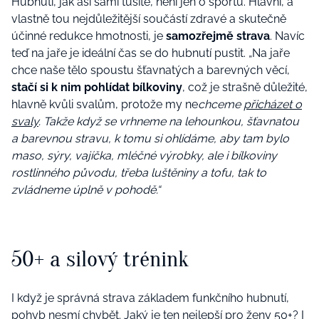
Hubnutí, jak asi sami tušíte, není jen o sportu. Hlavní, a
vlastně tou nejdůležitější součástí zdravé a skutečně
účinné redukce hmotnosti, je
samozřejmě strava
. Navíc
teď na jaře je ideální čas se do hubnutí pustit. „Na jaře
chce naše tělo spoustu šťavnatých a barevných věcí,
stačí si k nim pohlídat bílkoviny
, což je strašně důležité,
hlavně kvůli svalům, protože my ne
chceme
přicházet o
svaly
. Takže když se vrhneme na lehounkou, šťavnatou
a barevnou stravu, k tomu si ohlídáme, aby tam bylo
maso, sýry, vajíčka, mléčné výrobky, ale i bílkoviny
rostlinného původu, třeba luštěniny a tofu, tak to
zvládneme úplně v pohodě.“
50+ a silový trénink
I když je správná strava základem funkčního hubnutí,
pohyb nesmí chybět. Jaký je ten nejlepší pro ženy 50+? I