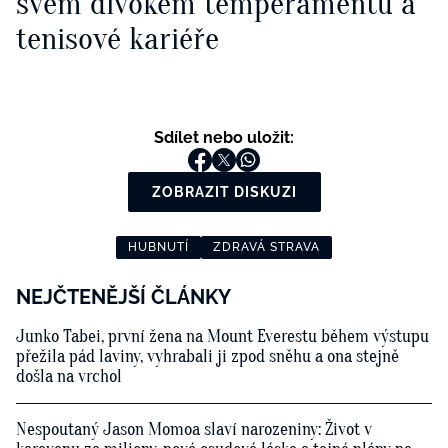
svém divokém temperamentu a
tenisové kariéře
Sdílet nebo uložit:
ZOBRAZIT DISKUZI
HUBNUTÍ
ZDRAVÁ STRAVA
NEJČTENĚJŠÍ ČLÁNKY
Junko Tabei, první žena na Mount Everestu během výstupu
přežila pád laviny, vyhrabali ji zpod sněhu a ona stejně
došla na vrchol
Nespoutaný Jason Momoa slaví narozeniny: Život v