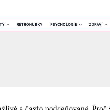
ITY
RETROHUBKY
PSYCHOLOGIE
ZDRAVÍ
ažlivé a často podceňované. Proč