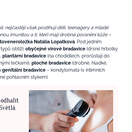
, nejčastěji však postihují děti, teenagery a mladé
benou imunitou a ti, kteří mají drobná poranění kůže –
oveneroložka Natália Lopatková
.
Pod jedním
typů obtíží:
obyčejné virové bradavice
(drsné hrbolky
),
plantární bradavice
(na chodidlech, prorůstají do
rnými tečkami),
ploché bradavice
(drobné, hladké,
a
genitální bradavice
– kondylomata (v intimních
ené pohlavním stykem).
odhalit
Světlá