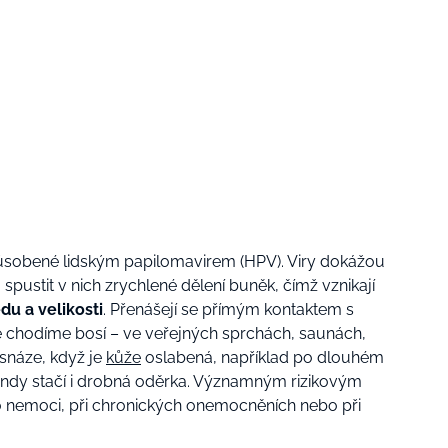
působené lidským papilomavirem (HPV). Viry dokážou
a spustit v nich zrychlené dělení buněk, čímž vznikají
du a velikosti
. Přenášejí se přímým kontaktem s
de chodíme bosí – ve veřejných sprchách, saunách,
 snáze, když je
kůže
oslabená, například po dlouhém
, jindy stačí i drobná oděrka. Významným rizikovým
 nemoci, při chronických onemocněních nebo při