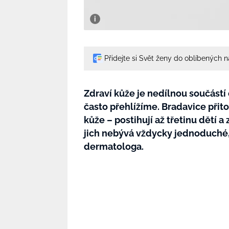
Přidejte si Svět ženy do oblíbených 
Zdraví kůže je nedílnou součástí
často přehlížíme. Bradavice přit
kůže – postihují až třetinu dětí
jich nebývá vždycky jednoduché
dermatologa.