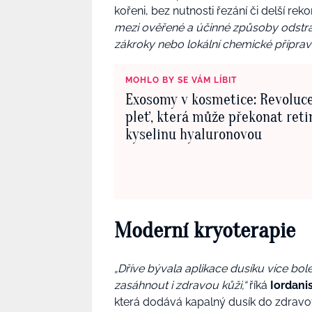
kořeni, bez nutnosti řezání či delší re
mezi ověřené a účinné způsoby odstra
zákroky nebo lokální chemické přípravk
MOHLO BY SE VÁM LÍBIT
Exosomy v kosmetice: Revoluce
pleť, která může překonat retin
kyselinu hyaluronovou
Moderní kryoterapie
„Dříve bývala aplikace dusíku více bo
zasáhnout i zdravou kůži,“
říká
Iordani
která dodává kapalný dusík do zdravot