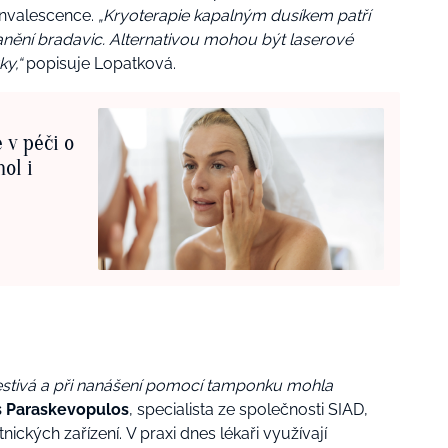
konvalescence.
„Kryoterapie kapalným dusíkem patří
nění bradavic. Alternativou mohou být laserové
y,“
popisuje Lopatková.
 v péči o
ol i
lestivá a při nanášení pomocí tamponku mohla
s Paraskevopulos
, specialista ze společnosti SIAD,
nických zařízení.
V praxi dnes lékaři využívají