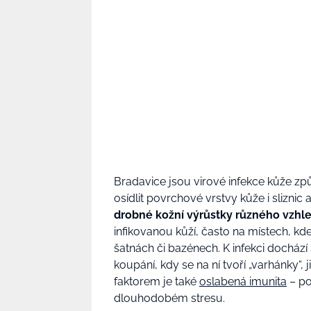
Bradavice jsou virové infekce kůže z
osídlit povrchové vrstvy kůže i sliznic 
drobné kožní výrůstky různého vzhle
infikovanou kůží, často na místech, k
šatnách či bazénech. K infekci dochází
koupání, kdy se na ní tvoří „varhánky“
faktorem je také
oslabená imunita
– po
dlouhodobém stresu.