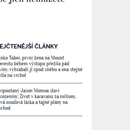
EJČTENĚJŠÍ ČLÁNKY
nko Tabei, první žena na Mount
erestu během výstupu přežila pád
viny, vyhrabali ji zpod sněhu a ona stejně
šla na vrchol
spoutaný Jason Momoa slaví
rozeniny: Život v karavanu za miliony,
vá osudová láska a tajné plány na
ůchod