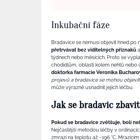
Inkubační fáze
Bradavice se nemusí objevit hned po 
přetrvávat bez viditelných příznaků
a
týdnech nebo měsících. Proto se vypl
chodidlům, oblasti kolem nehtů nebo ob
doktorka farmacie Veronika Bucharo
projevů a bradavice se mohou objevit i
může výrazně usnadnit jejich léčbu.
Jak se bradavic zbavi
Pokud se bradavice zvětšuje, bolí n
Nejčastější metodou léčby v ordinacíc
zmrazí na teplotu až −196 °C. Mrazic