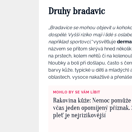
Druhy bradavic
„Bradavice se mohou objevit u kohokoli
dospělé. Vyšší riziko mají i lidé s osla
například sportovci,“
vysvětluje
dermat
názvem se přitom skrývá hned několik 
na prstech, kolem nehtů či na kolenou
hloubky a bolí při došlapu, často s če
barvy kůže, typické u dětí a mladých) 
oblastech, vysoce nakažlivé a přenáš
MOHLO BY SE VÁM LÍBIT
Rakovina kůže: Nemoc pomůže 
včas jeden opomíjený příznak. 
pleť je nejrizikovější