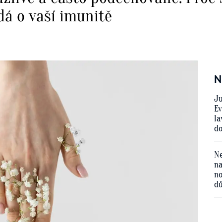
dá o vaší imunitě
N
Ju
Ev
la
do
Ne
na
no
d