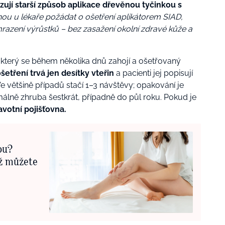
zují starší způsob aplikace dřevěnou tyčinkou s
hou u lékaře požádat o ošetření aplikátorem SIAD,
azení výrůstků – bez zasažení okolní zdravé kůže a
 který se během několika dnů zahojí a ošetřovaný
etření trvá jen desítky vteřin
a pacienti jej popisují
Ve většině případů stačí 1–3 návštěvy; opakování je
lně zhruba šestkrát, případně do půl roku. Pokud je
ravotní pojišťovna.
ou?
íž můžete