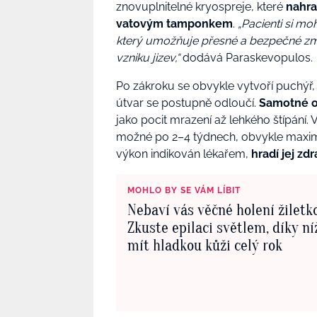
znovuplnitelné kryospreje, které
nahra
vatovým tamponkem
.
„Pacienti si mo
který umožňuje přesné a bezpečné zmr
vzniku jizev,“
dodává Paraskevopulos.
Po zákroku se obvykle vytvoří puchýř,
útvar se postupně odloučí.
Samotné oš
jako pocit mrazení až lehkého štípání. 
možné po 2–4 týdnech, obvykle maximá
výkon indikován lékařem,
hradí jej zd
MOHLO BY SE VÁM LÍBIT
Nebaví vás věčné holení žiletk
Zkuste epilaci světlem, díky n
mít hladkou kůži celý rok