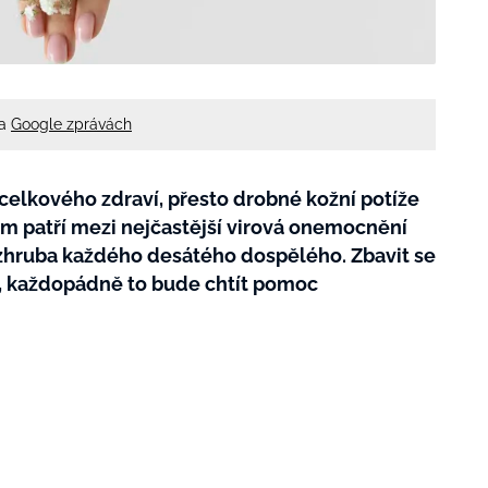
na
Google zprávách
 celkového zdraví, přesto drobné kožní potíže
om patří mezi nejčastější virová onemocnění
 a zhruba každého desátého dospělého. Zbavit se
, každopádně to bude chtít pomoc