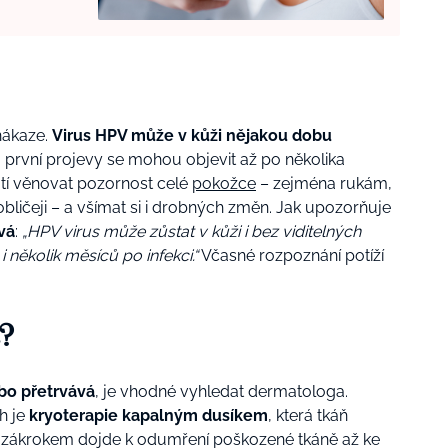
nákaze.
Virus HPV může v kůži nějakou dobu
 první projevy se mohou objevit až po několika
atí věnovat pozornost celé
pokožce
– zejména rukám,
ličeji – a všímat si i drobných změn.
Jak upozorňuje
vá
:
„HPV virus může zůstat v kůži i bez viditelných
 několik měsíců po infekci.“
Včasné rozpoznání potíží
t?
ebo přetrvává
, je vhodné vyhledat dermatologa.
h je
kryoterapie kapalným dusíkem
, která tkáň
ím zákrokem dojde k odumření poškozené tkáně až ke