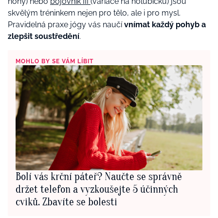
nohy) nebo
bojovník III
(variace na holubičku) jsou
skvělým tréninkem nejen pro tělo, ale i pro mysl.
Pravidelná praxe jógy vás naučí
vnímat každý pohyb a
zlepšit soustředění
.
MOHLO BY SE VÁM LÍBIT
Bolí vás krční páteř? Naučte se správně
držet telefon a vyzkoušejte 5 účinných
cviků. Zbavíte se bolesti