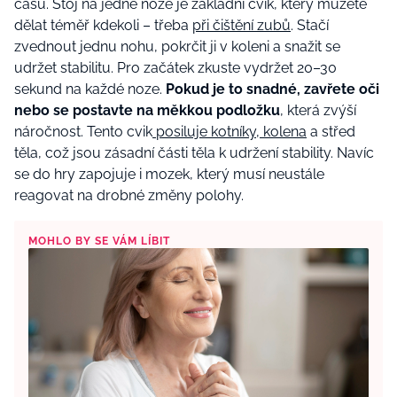
času. Stoj na jedné noze je základní cvik, který můžete
dělat téměř kdekoli – třeba
při čištění zubů
. Stačí
zvednout jednu nohu, pokrčit ji v koleni a snažit se
udržet stabilitu. Pro začátek zkuste vydržet 20–30
sekund na každé noze.
Pokud je to snadné, zavřete oči
nebo se postavte na měkkou podložku
, která zvýší
náročnost. Tento cvik
posiluje kotníky, kolena
a střed
těla, což jsou zásadní části těla k udržení stability. Navíc
se do hry zapojuje i mozek, který musí neustále
reagovat na drobné změny polohy.
MOHLO BY SE VÁM LÍBIT