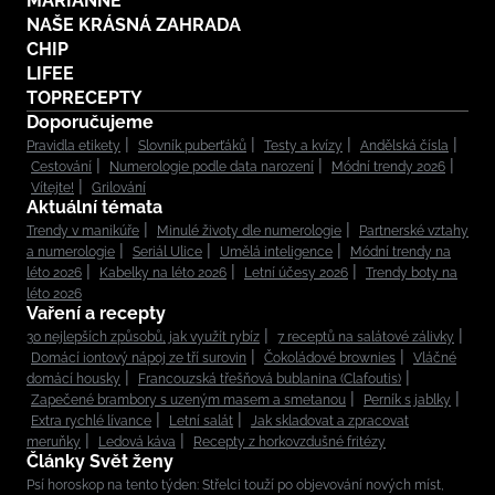
MARIANNE
NAŠE KRÁSNÁ ZAHRADA
CHIP
LIFEE
TOPRECEPTY
Doporučujeme
Pravidla etikety
Slovník puberťáků
Testy a kvízy
Andělská čísla
Cestování
Numerologie podle data narození
Módní trendy 2026
Vítejte!
Grilování
Aktuální témata
Trendy v manikúře
Minulé životy dle numerologie
Partnerské vztahy
a numerologie
Seriál Ulice
Umělá inteligence
Módní trendy na
léto 2026
Kabelky na léto 2026
Letní účesy 2026
Trendy boty na
léto 2026
Vaření a recepty
30 nejlepších způsobů, jak využít rybíz
7 receptů na salátové zálivky
Domácí iontový nápoj ze tří surovin
Čokoládové brownies
Vláčné
domácí housky
Francouzská třešňová bublanina (Clafoutis)
Zapečené brambory s uzeným masem a smetanou
Perník s jablky
Extra rychlé lívance
Letní salát
Jak skladovat a zpracovat
meruňky
Ledová káva
Recepty z horkovzdušné fritézy
Články Svět ženy
Psí horoskop na tento týden: Střelci touží po objevování nových míst,