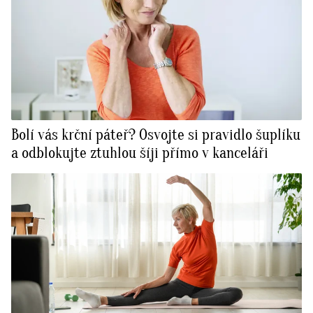
Bolí vás krční páteř? Osvojte si pravidlo šuplíku
a odblokujte ztuhlou šíji přímo v kanceláři