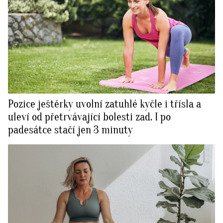
Pozice ještěrky uvolní zatuhlé kyčle i třísla a
uleví od přetrvávající bolesti zad. I po
padesátce stačí jen 3 minuty