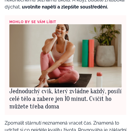
dýchat,
uvolníte napětí a zlepšíte soustředění.
MOHLO BY SE VÁM LÍBIT
Jednoduchý cvik, který zvládne každý, posílí
celé tělo a zabere jen 10 minut. Cvičit ho
můžete třeba doma
Zpomalit stárnutí neznamená vracet čas. Znamená to
udržet si co nejdéle kvalitu života. Rovnováha je základní