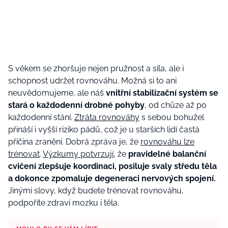
S věkem se zhoršuje nejen pružnost a síla, ale i
schopnost udržet rovnováhu. Možná si to ani
neuvědomujeme, ale náš
vnitřní stabilizační systém se
stará o každodenní drobné pohyby
, od chůze až po
každodenní stání.
Ztráta rovnováhy
s sebou bohužel
přináší i vyšší riziko pádů, což je u starších lidí častá
příčina zranění. Dobrá zpráva je, že
rovnováhu lze
trénovat
.
Výzkumy potvrzují
, že
pravidelné balanční
cvičení zlepšuje koordinaci, posiluje svaly středu těla
a dokonce zpomaluje degeneraci nervových spojení.
Jinými slovy, když budete trénovat rovnováhu,
podpoříte zdraví mozku i těla.