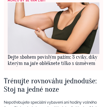
MOHLO BY SE VÁM LÍBIT
Dejte sbohem povislým pažím: 3 cviky, díky
kterým na jaře obléknete tílko s úsměvem
Trénujte rovnováhu jednoduše:
Stoj na jedné noze
Nepotřebujete speciální vybavení ani hodiny volného