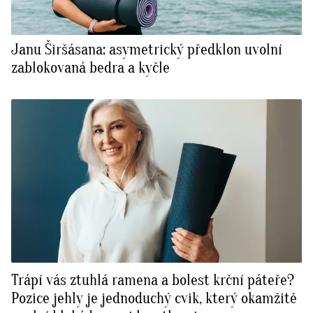
Janu Širšásana: asymetrický předklon uvolní
zablokovaná bedra a kyčle
Trápí vás ztuhlá ramena a bolest krční páteře?
Pozice jehly je jednoduchý cvik, který okamžitě