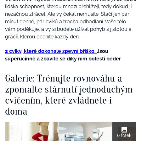
lidská schopnost, kterou mnozí přehlížejí, tedy dokud ji
nezačnou ztrácet. Ale vy čekat nemusíte. Stačí jen pár
minut denně, pár cviků a trocha odhodlání. Vaše tělo
vám poděkuje, a vy si budete užívat pohyb s jistotou a
grácií, kterou oceníte každý den.
2 cviky, které dokonale zpevní bříško.
Jsou
superúčinné a zbavíte se díky nim bolesti beder
Galerie: Trénujte rovnováhu a
zpomalte stárnutí jednoduchým
cvičením, které zvládnete i
doma
6 fotek