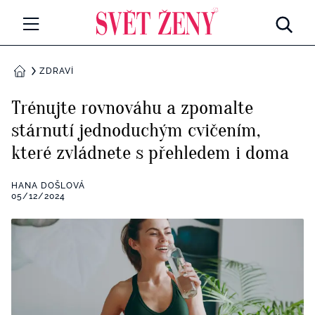
Svetzeny.cz
MÓDA A KRÁSA
ZDRAVÍ
DOMŮ
CELEBRITY
Trénujte rovnováhu a zpomalte
Všechny kategorie
stárnutí jednoduchým cvičením,
RETROHUBKY
které zvládnete s přehledem i doma
Rozhovory
PSYCHOLOGIE
HANA DOŠLOVÁ
Všechny kategorie
05/12/2024
ZDRAVÍ
Seberozvoj
Všechny kategorie
ZÁBAVA
Životní styl
Všechny kategorie
BYDLENÍ
Testy a kvízy
Všechny kategorie