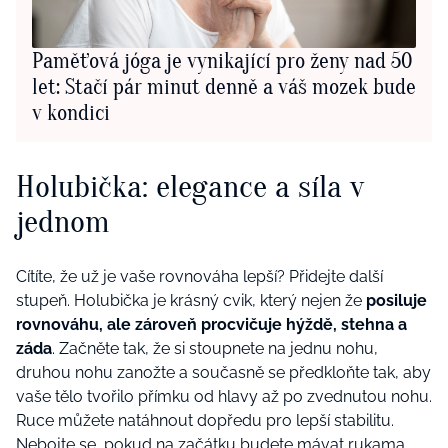
Paměťová jóga je vynikající pro ženy nad 50
let: Stačí pár minut denně a váš mozek bude
v kondici
Holubička: elegance a síla v
jednom
Cítíte, že už je vaše rovnováha lepší? Přidejte další
stupeň. Holubička je krásný cvik, který nejen že
posiluje
rovnováhu, ale zároveň procvičuje hýždě, stehna a
záda
. Začněte tak, že si stoupnete na jednu nohu,
druhou nohu zanožte a současně se předkloňte tak, aby
vaše tělo tvořilo přímku od hlavy až po zvednutou nohu.
Ruce můžete natáhnout dopředu pro lepší stabilitu.
Nebojte se, pokud na začátku budete mávat rukama