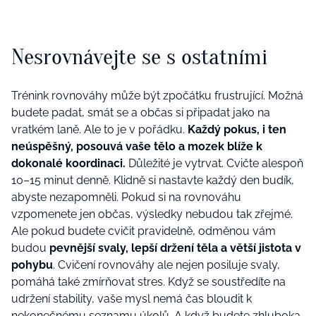
Nesrovnávejte se s ostatními
Trénink rovnováhy může být zpočátku frustrující. Možná
budete padat, smát se a občas si připadat jako na
vratkém laně. Ale to je v pořádku.
Každý pokus, i ten
neúspěšný, posouvá vaše tělo a mozek blíže k
dokonalé koordinaci.
Důležité je vytrvat. Cvičte alespoň
10–15 minut denně. Klidně si nastavte každý den budík,
abyste nezapomněli. Pokud si na rovnováhu
vzpomenete jen občas, výsledky nebudou tak zřejmé.
Ale pokud budete cvičit pravidelně, odměnou vám
budou
pevnější svaly, lepší držení těla a větší jistota v
pohybu
. Cvičení rovnováhy ale nejen posiluje svaly,
pomáhá také zmírňovat stres. Když se soustředíte na
udržení stability, vaše mysl nemá čas bloudit k
nekonečnému seznamu úkolů. A když budete zhluboka