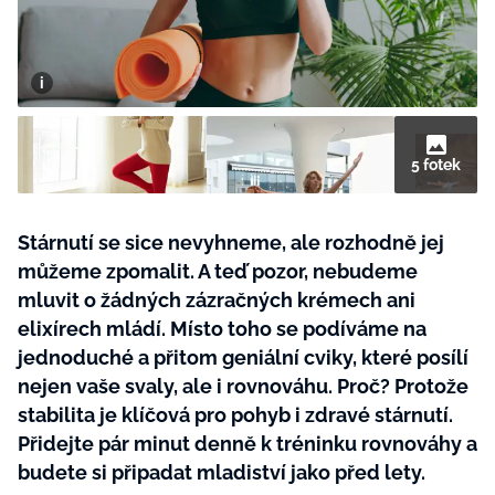
BurdaMedia
Tvoření
Extra
SVĚT ŽENY - 599 KČ
Rady a tipy
ROČNÍ PŘEDPLATNÉ SVĚT ŽENY +
SADA PRODUKTŮ MANA (10 ks)
5 fotek
Stárnutí se sice nevyhneme, ale rozhodně jej
můžeme zpomalit. A teď pozor, nebudeme
mluvit o žádných zázračných krémech ani
elixírech mládí. Místo toho se podíváme na
jednoduché a přitom geniální cviky, které posílí
nejen vaše svaly, ale i rovnováhu. Proč? Protože
stabilita je klíčová pro pohyb i zdravé stárnutí.
Přidejte pár minut denně k tréninku rovnováhy a
budete si připadat mladiství jako před lety.