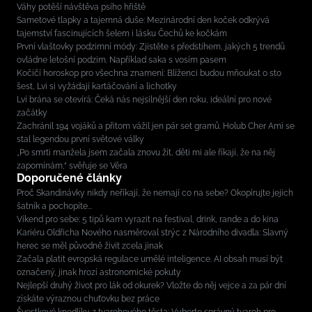
Váhy potěší návštěva psího hřiště
Sametové tlapky a tajemná duše: Mezinárodní den koček odkrývá
tajemství fascinujících šelem i lásku Čechů ke kočkám
První vlaštovky podzimní módy: Zjistěte s předstihem, jakých 5 trendů
ovládne letošní podzim. Například saka s vosím pasem
Kočičí horoskop pro všechna znamení: Blíženci budou mňoukat o sto
šest, Lvi si vyžádají kartáčování a lichotky
Lví brána se otevírá: Čeká nás nejsilnější den roku, ideální pro nové
začátky
Zachránil 194 vojáků a přitom vážil jen pár set gramů. Holub Cher Ami se
stal legendou první světové války
„Po smrti manžela jsem začala znovu žít, děti mi ale říkají, že na něj
zapomínám,“ svěřuje se Věra
Doporučené články
Proč Skandinávky nikdy neříkají, že nemají co na sebe? Okopírujte jejich
šatník a pochopíte...
Víkend pro sebe: 5 tipů kam vyrazit na festival, drink, rande a do kina
Kariéru Oldřicha Nového nasměroval strýc z Národního divadla: Slavný
herec se měl původně živit zcela jinak
Začala platit evropská regulace umělé inteligence. AI obsah musí být
označený, jinak hrozí astronomické pokuty
Nejlepší druhý život pro lák od okurek? Vložte do něj vejce a za pár dní
získáte výraznou chuťovku bez práce
Švestkové knedlíky z tvarohového těsta: Vyberte správný tvaroh pro