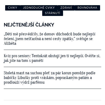
CVIKY
JEDNODUCHÉ CVIKY
ZDRAVÍ
ROVNOVÁHA
STÁRNUTÍ
NEJČTENĚJŠÍ ČLÁNKY
„Děti mě přesvědčily, že domov důchodců bude nejlepší
řešení, jsem nešťastná a není cesty zpátky,“ svěřuje se
Alžběta
Kvíz pro seniory: Tentokrát obstojí jen ti nejlepší. Ověřte si,
jak jste na tom s pamětí
Stoletá mast na suchou pleť za pár korun pomůže podle
babičky Libušky proti vráskám, popraskaným patám a
prodlouží výdrž parfému