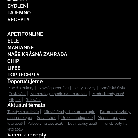
BYDLENÍ
TAJEMNO
RECEPTY
APETITONLINE
ELLE
MARIANNE
NAŠE KRÁSNÁ ZAHRADA
CHIP
LIFEE
TOPRECEPTY
Doporučujeme
Pravidla etikety
Slovník puberťáků
Testy a kvízy
Andělská čísla
Cestování
Numerologie podle data narození
Módní trendy 2026
Vítejte!
Grilování
Aktuální témata
Trendy v manikúře
Minulé životy dle numerologie
Partnerské vztahy
a numerologie
Seriál Ulice
Umělá inteligence
Módní trendy na
léto 2026
Kabelky na léto 2026
Letní účesy 2026
Trendy boty na
léto 2026
Vaření a recepty