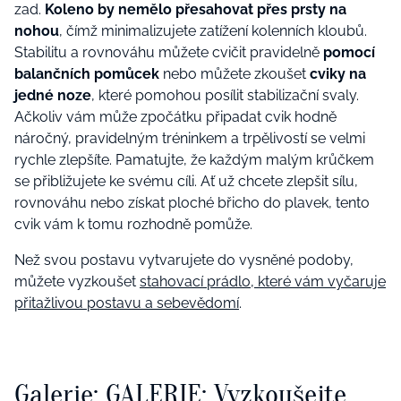
zad.
Koleno by nemělo přesahovat přes prsty na
nohou
, čímž minimalizujete zatížení kolenních kloubů.
Stabilitu a rovnováhu můžete cvičit pravidelně
pomocí
balančních pomůcek
nebo můžete zkoušet
cviky na
jedné noze
, které pomohou posílit stabilizační svaly.
Ačkoliv vám může zpočátku připadat cvik hodně
náročný, pravidelným tréninkem a trpělivostí se velmi
rychle zlepšíte. Pamatujte, že každým malým krůčkem
se přibližujete ke svému cíli. Ať už chcete zlepšit sílu,
rovnováhu nebo získat ploché břicho do plavek, tento
cvik vám k tomu rozhodně pomůže.
Než svou postavu vytvarujete do vysněné podoby,
můžete vyzkoušet
stahovací prádlo,
které vám vyčaruje
přitažlivou postavu a sebevědomí
.
Galerie: GALERIE: Vyzkoušejte