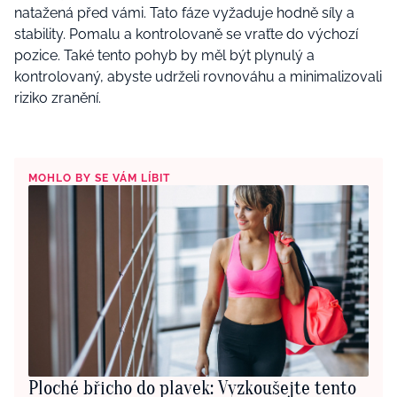
natažená před vámi. Tato fáze vyžaduje hodně síly a
stability. Pomalu a kontrolovaně se vraťte do výchozí
pozice. Také tento pohyb by měl být plynulý a
kontrolovaný, abyste udrželi rovnováhu a minimalizovali
riziko zranění.
MOHLO BY SE VÁM LÍBIT
Ploché břicho do plavek: Vyzkoušejte tento