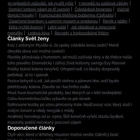
30 nejlepších způsobů, jak využít rybíz
7 receptů na salátové zálivky
Domácí iontový nápoj ze tří surovin
Čokoládové brownies
Vláčné
domácí housky
Francouzská třešňová bublanina (Clafoutis)
Zapečené brambory s uzeným masem a smetanou
Perník s jablky
Extra rychlé lívance
Letní salát
Jak skladovat a zpracovat
meruňky
Ledová káva
Recepty z horkovzdušné fritézy
Články Svět ženy
Kvíz z antonym: Myslíte si, že opaky zvládáte levou zadní? Méně
obvyklá slova vás možná zaskočí
Plastiky přiznávala s humorem, od mužů zažívala rány a do třetice našla
toho pravého: Dramatický i zářivý život královny swingu Evy Pilarové
Prášky bolest kolene nevyřeší. Ortoped radí, co klouby doopravdy
potřebují. Je to i spánek
Pozice bohyně u zdi: Jak posílit stehna a pánevní dno, aniž byste
přetěžovaly kolena. Zbavíte se i kachního zadku
Must-have kosmetické produkty, bez kterých se v létě neobejdete:
Celou kosmetickou tašku vybavíte za pár stovek
Rafinované kostky po vzoru princezny Kate. Nadčasový vzor, který sluší i
zralým ženám a nikdy nevyjde z módy
Andělský horoskop od 10. srpna: Štíři konečně vyřeší otázku bydlení,
Kozorohy potěší nečekaný pracovní zájem
Doporučené články
Čtyři věci, které o Whitney Houston možná nevíte: Odmítl ji bratr