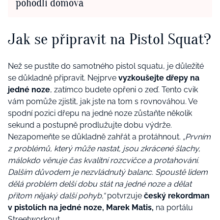
pohodlí domova
Jak se připravit na Pistol Squat?
Než se pustíte do samotného pistol squatu, je důležité
se důkladně připravit. Nejprve
vyzkoušejte dřepy na
jedné noze
, zatímco budete opřeni o zeď. Tento cvik
vám pomůže zjistit, jak jste na tom s rovnováhou. Ve
spodní pozici dřepu na jedné noze zůstaňte několik
sekund a postupně prodlužujte dobu výdrže.
Nezapomeňte se důkladně zahřát a protáhnout.
„Prvním
z problémů, který může nastat, jsou zkrácené šlachy,
málokdo věnuje čas kvalitní rozcvičce a protahování.
Dalším důvodem je nezvládnutý balanc. Spoustě lidem
dělá problém delší dobu stát na jedné noze a dělat
přitom nějaký další pohyb,“
potvrzuje
český rekordman
v pistolích na jedné noze, Marek Matis,
na portálu
Streetworkout
.