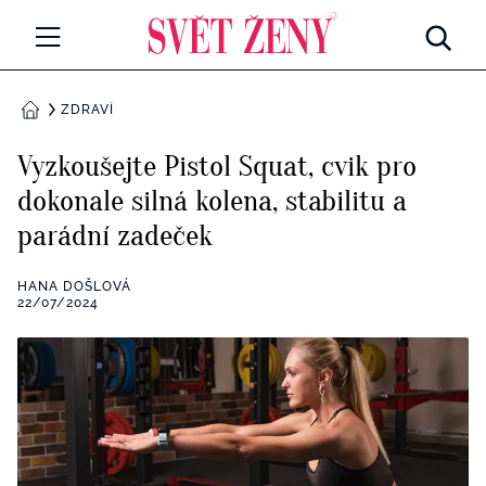
Svetzeny.cz
MÓDA A KRÁSA
ZDRAVÍ
DOMŮ
CELEBRITY
Vyzkoušejte Pistol Squat, cvik pro
Všechny kategorie
dokonale silná kolena, stabilitu a
RETROHUBKY
parádní zadeček
Rozhovory
PSYCHOLOGIE
HANA DOŠLOVÁ
Všechny kategorie
22/07/2024
ZDRAVÍ
Seberozvoj
Všechny kategorie
ZÁBAVA
Životní styl
Všechny kategorie
BYDLENÍ
Testy a kvízy
Všechny kategorie