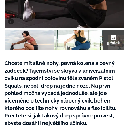
BurdaMedia
Tvoření
Extra
SVĚT ŽENY - 599 KČ
Rady a tipy
ROČNÍ PŘEDPLATNÉ SVĚT ŽENY +
SADA PRODUKTŮ MANA (10 ks)
9 fotek
Chcete mít silné nohy, pevná kolena a pevný
zadeček? Tajemství se skrývá v univerzálním
cviku na spodní polovinu těla zvaném Pistol
Squats, neboli dřep na jedné noze. Na první
pohled možná vypadá jednoduše, ale jde
víceméně o technicky náročný cvik, během
kterého posílíte nohy, rovnováhu a flexibilitu.
Přečtěte si, jak takový dřep správně provést,
abyste dosáhli největšího účinku.