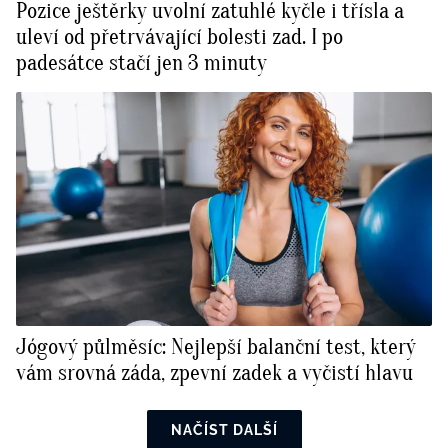
Pozice ještěrky uvolní zatuhlé kyčle i třísla a
uleví od přetrvávající bolesti zad. I po
padesátce stačí jen 3 minuty
Jógový půlměsíc: Nejlepší balanční test, který
vám srovná záda, zpevní zadek a vyčistí hlavu
NAČÍST DALŠÍ