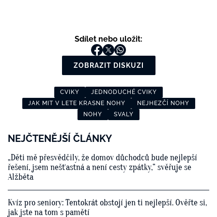
Sdílet nebo uložit:
ZOBRAZIT DISKUZI
CVIKY
JEDNODUCHÉ CVIKY
JAK MIT V LETE KRASNE NOHY
NEJHEZČÍ NOHY
NOHY
SVALY
NEJČTENĚJŠÍ ČLÁNKY
„Děti mě přesvědčily, že domov důchodců bude nejlepší
řešení, jsem nešťastná a není cesty zpátky,“ svěřuje se
Alžběta
Kvíz pro seniory: Tentokrát obstojí jen ti nejlepší. Ověřte si,
jak jste na tom s pamětí