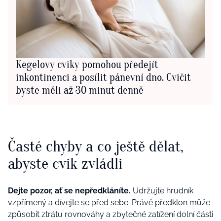
Kegelovy cviky pomohou předejít
inkontinenci a posílit pánevní dno. Cvičit
byste měli až 30 minut denně
Časté chyby a co ještě dělat,
abyste cvik zvládli
Dejte pozor, ať se nepředkláníte.
Udržujte hrudník
vzpřímený a dívejte se před sebe. Právě předklon může
způsobit ztrátu rovnováhy a zbytečné zatížení dolní části