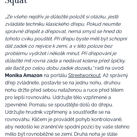
„Ze všeho nejdřív je důležité položit si otázku, jestli
zvládáte techniku klasického dřepu. Pokud neumíte
správně dřepět a dřepovat, nemá smysl se hned do
tohoto cviku pouštět. Při dřepu byste měli být schopní
dát zadek co nejvíce k zemi, a v této poloze bez
problému vydržet i několik minut. Při dřepování je
důležité mít rovná záda a nedávat kolena před špičky,
ale tlačit po celou dobu zadek dozadu,“
radí na úvod
Monika Amazon
na portálu
Streetworkout
. Až správný
dřep zvládnete, postavte se na jednu nohu, druhou
nohu držte před sebou nataženou a ruce před tělem
pro lepší rovnováhu. Udržujte tělo vzpřímené a
zpevněné. Pomalu se spouštějte dolů do dřepu.
Udržujte hrudník vzpřímený a soustřeďte se na
rovnováhu. Klíčem je provádět pohyb kontrolovaně,
aby nedošlo ke zranění.Ve spodní pozici by vaše stehno
mělo být rovnoběžné se zemí. Druhá noha je stále