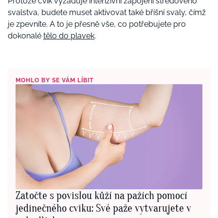
Protože cvik vyžaduje intenzivní zapojení středového
svalstva, budete muset aktivovat také břišní svaly, čímž
je zpevníte. A to je přesně vše, co potřebujete pro
dokonalé
tělo do plavek
.
MOHLO BY SE VÁM LÍBIT
Zatočte s povislou kůží na pažích pomocí
jedinečného cviku: Své paže vytvarujete v