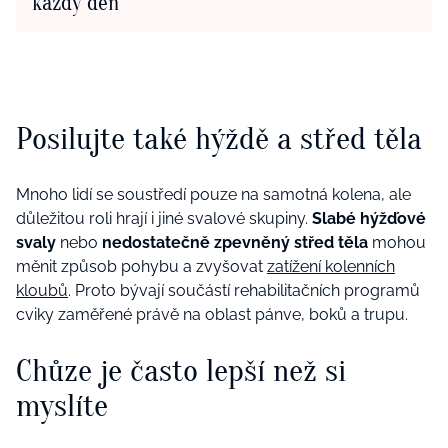
každý den
Posilujte také hýždě a střed těla
Mnoho lidí se soustředí pouze na samotná kolena, ale
důležitou roli hrají i jiné svalové skupiny.
Slabé hýžďové
svaly
nebo
nedostatečně zpevněný střed těla
mohou
měnit způsob pohybu a zvyšovat
zatížení kolenních
kloubů
. Proto bývají součástí rehabilitačních programů
cviky zaměřené právě na oblast pánve, boků a trupu.
Chůze je často lepší než si
myslíte