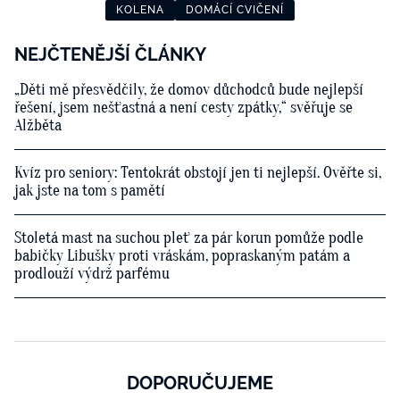
KOLENA
DOMÁCÍ CVIČENÍ
NEJČTENĚJŠÍ ČLÁNKY
„Děti mě přesvědčily, že domov důchodců bude nejlepší
řešení, jsem nešťastná a není cesty zpátky,“ svěřuje se
Alžběta
Kvíz pro seniory: Tentokrát obstojí jen ti nejlepší. Ověřte si,
jak jste na tom s pamětí
Stoletá mast na suchou pleť za pár korun pomůže podle
babičky Libušky proti vráskám, popraskaným patám a
prodlouží výdrž parfému
DOPORUČUJEME