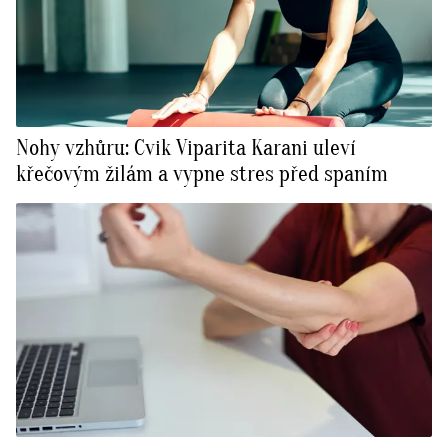
Nohy vzhůru: Cvik Viparita Karani uleví
křečovým žilám a vypne stres před spaním