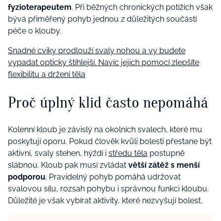
fyzioterapeutem
. Při běžných chronických potížích však
bývá přiměřený pohyb jednou z důležitých součástí
péče o klouby.
Snadné cviky prodlouží svaly nohou a vy budete
vypadat opticky štíhlejší. Navíc jejich pomocí zlepšíte
flexibilitu a držení těla
Proč úplný klid často nepomáhá
Kolenní kloub je závislý na okolních svalech, které mu
poskytují oporu. Pokud člověk kvůli bolesti přestane být
aktivní, svaly stehen, hýždí i
středu těla
postupně
slábnou. Kloub pak musí zvládat
větší zátěž s menší
podporou
. Pravidelný pohyb pomáhá udržovat
svalovou sílu, rozsah pohybu i správnou funkci kloubu.
Důležité je však vybírat aktivity, které nezvyšují bolest.