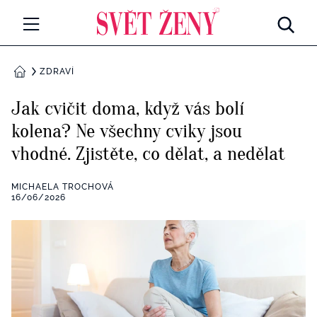
Svetzeny.cz
MÓDA A KRÁSA
ZDRAVÍ
DOMŮ
CELEBRITY
Jak cvičit doma, když vás bolí
Všechny kategorie
kolena? Ne všechny cviky jsou
RETROHUBKY
vhodné. Zjistěte, co dělat, a nedělat
Rozhovory
PSYCHOLOGIE
MICHAELA TROCHOVÁ
Všechny kategorie
16/06/2026
ZDRAVÍ
Seberozvoj
Všechny kategorie
ZÁBAVA
Životní styl
Všechny kategorie
BYDLENÍ
Testy a kvízy
Všechny kategorie