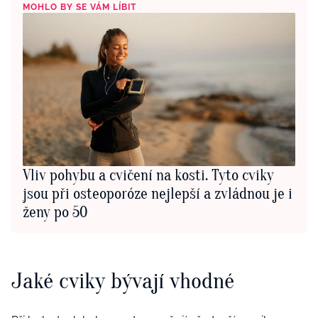
MOHLO BY SE VÁM LÍBIT
Vliv pohybu a cvičení na kosti. Tyto cviky
jsou při osteoporóze nejlepší a zvládnou je i
ženy po 50
Jaké cviky bývají vhodné