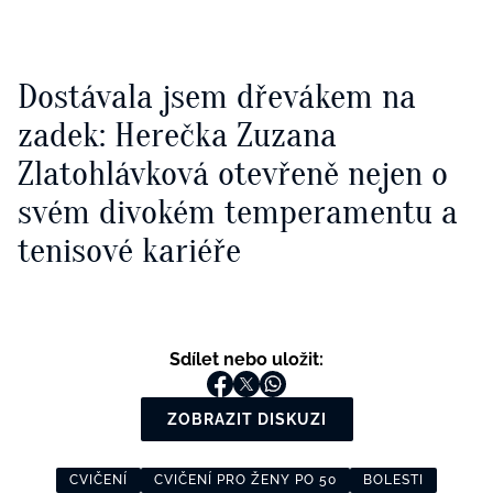
Dostávala jsem dřevákem na
zadek: Herečka Zuzana
Zlatohlávková otevřeně nejen o
svém divokém temperamentu a
tenisové kariéře
Sdílet nebo uložit:
ZOBRAZIT DISKUZI
CVIČENÍ
CVIČENÍ PRO ŽENY PO 50
BOLESTI