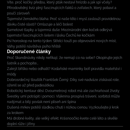
Víte, proč kočky předou, který pták nestaví hnízdo a jak spí včely?
Přírodovědný kvíz plný fascinujících faktů o zvířatech, který pobaví a
poučí zároveň
Tajemství ženského blaha: Proč si naše tělo i mysl zaslouží pravidelnou
dávku čisté slasti? Omlazuje a léčí bolest
Sametové tlapky a tajemná duše: Mezinárodní den koček odkrývá
tajemství fascinujících šelem i lásku Čechů ke kočkám
Psí horoskop na tento týden: Střelci touží po objevování nových míst,
Váhy potěší návštěva psího hřiště
Doporučené články
Proč Skandinávky nikdy neříkají, že nemají co na sebe? Okopírujte jejich
šatník a pochopíte...
Zakrýt bříško nebo odhalit? Kodaňské maminky boří pravidla mateřství i
módy
Dobrosrdečný tlouštík František Černý: Díky své nadváze získával role,
oženil se až před padesátkou
Robotický kentaur děsí. Dvoumetrový robot má ale zachraňovat životy
Švestky umí potrápit i pomoci. Vláknina prospívá trávení, sorbitol může
nadýmat a bílý povlak není plíseň ani špína
Dušená mrkev potěší sladkou chutí i nízkou cenou. Vyzkoušejte ji krok
za krokem
Má drobné květy, ale velký efekt. Krásnoočko kvete celé léto a skvěle
doplní růže i jiřiny