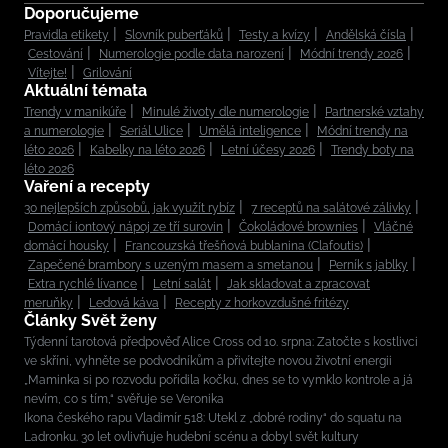
Doporučujeme
Pravidla etikety
Slovník puberťáků
Testy a kvízy
Andělská čísla
Cestování
Numerologie podle data narození
Módní trendy 2026
Vítejte!
Grilování
Aktuální témata
Trendy v manikúře
Minulé životy dle numerologie
Partnerské vztahy
a numerologie
Seriál Ulice
Umělá inteligence
Módní trendy na
léto 2026
Kabelky na léto 2026
Letní účesy 2026
Trendy boty na
léto 2026
Vaření a recepty
30 nejlepších způsobů, jak využít rybíz
7 receptů na salátové zálivky
Domácí iontový nápoj ze tří surovin
Čokoládové brownies
Vláčné
domácí housky
Francouzská třešňová bublanina (Clafoutis)
Zapečené brambory s uzeným masem a smetanou
Perník s jablky
Extra rychlé lívance
Letní salát
Jak skladovat a zpracovat
meruňky
Ledová káva
Recepty z horkovzdušné fritézy
Články Svět ženy
Týdenní tarotová předpověď Alice Cross od 10. srpna: Zatočte s kostlivci
ve skříni, vyhněte se podvodníkům a přivítejte novou životní energii
„Maminka si po rozvodu pořídila kočku, dnes se to vymklo kontrole a já
nevím, co s tím,“ svěřuje se Veronika
Ikona českého rapu Vladimír 518: Utekl z „dobré rodiny“ do squatu na
Ladronku. 30 let ovlivňuje hudební scénu a dobyl svět kultury