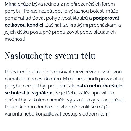
Mírná chůze
bývá jednou z nejpřirozenějších forem
pohybu. Pokud nezpůsobuje výraznou bolest, může
pomáhat udržovat pohyblivost kloubů a
podporovat
celkovou kondici
. Začínat lze krátkými procházkami a
jejich délku postupně prodlužovat podle aktuálních
možností.
Naslouchejte svému tělu
Při cvičení je důležité rozlišovat mezi běžnou svalovou
námahou a bolestí kloubu. Mírné nepohodlí při začátku
pohybu nemusí být problém, ale
ostrá nebo zhoršující
se bolest je signálem
, že je třeba zátěž upravit. Po
cvičení by se koleno nemělo
výrazněji ozývat ani otékat
.
Pokud k tomu dochází, je vhodné zvolit šetrnější
variantu nebo konzultovat postup s odborníkem.