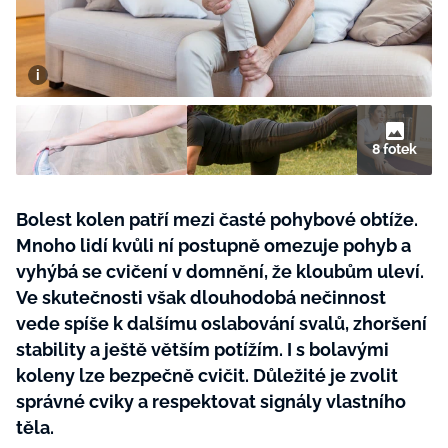
BurdaMedia
Tvoření
Extra
SVĚT ŽENY - 599 KČ
Rady a tipy
ROČNÍ PŘEDPLATNÉ SVĚT ŽENY +
SADA PRODUKTŮ MANA (10 ks)
8 fotek
Bolest kolen patří mezi časté pohybové obtíže.
Mnoho lidí kvůli ní postupně omezuje pohyb a
vyhýbá se cvičení v domnění, že kloubům uleví.
Ve skutečnosti však dlouhodobá nečinnost
vede spíše k dalšímu oslabování svalů, zhoršení
stability a ještě větším potížím. I s bolavými
koleny lze bezpečně cvičit. Důležité je zvolit
správné cviky a respektovat signály vlastního
těla.