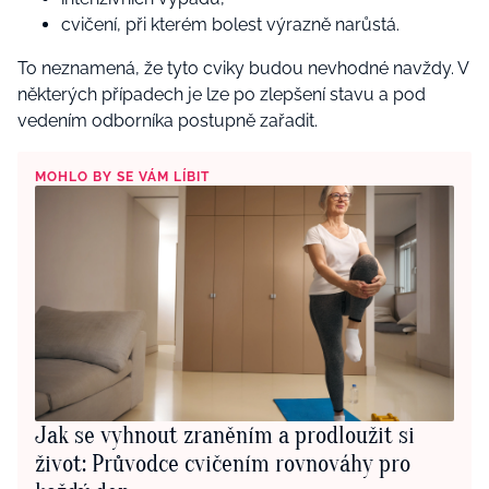
cvičení, při kterém bolest výrazně narůstá.
To neznamená, že tyto cviky budou nevhodné navždy. V
některých případech je lze po zlepšení stavu a pod
vedením odborníka postupně zařadit.
MOHLO BY SE VÁM LÍBIT
Jak se vyhnout zraněním a prodloužit si
život: Průvodce cvičením rovnováhy pro