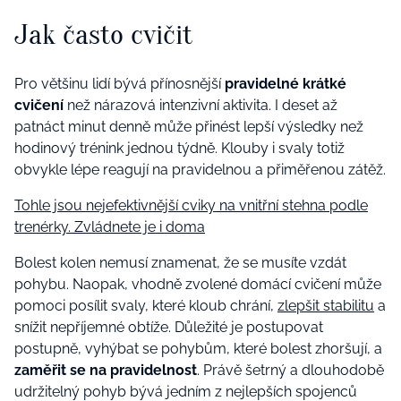
Jak často cvičit
Pro většinu lidí bývá přínosnější
pravidelné krátké
cvičení
než nárazová intenzivní aktivita. I deset až
patnáct minut denně může přinést lepší výsledky než
hodinový trénink jednou týdně. Klouby i svaly totiž
obvykle lépe reagují na pravidelnou a přiměřenou zátěž.
Tohle jsou nejefektivnější cviky na vnitřní stehna podle
trenérky. Zvládnete je i doma
Bolest kolen nemusí znamenat, že se musíte vzdát
pohybu. Naopak, vhodně zvolené domácí cvičení může
pomoci posílit svaly, které kloub chrání,
zlepšit stabilitu
a
snížit nepříjemné obtíže. Důležité je postupovat
postupně, vyhýbat se pohybům, které bolest zhoršují, a
zaměřit se na pravidelnost
. Právě šetrný a dlouhodobě
udržitelný pohyb bývá jedním z nejlepších spojenců