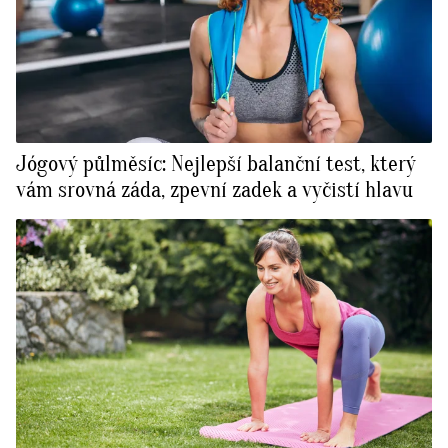
Jógový půlměsíc: Nejlepší balanční test, který
vám srovná záda, zpevní zadek a vyčistí hlavu