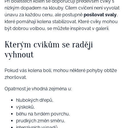
Při bolestech kolen se doporučují především cviky s
nízkým dopadem na klouby. Cílem cvičení není vyvolat
únavu za každou cenu, ale postupně
posilovat svaly
,
které pomáhají kolena stabilizovat. Které cviky mohou
být dobrou volbou, se můžete inspirovat v galerii.
Kterým cvikům se raději
vyhnout
Pokud vás kolena bolí, mohou některé pohyby obtíže
zhoršovat.
Opatrnost je vhodná zejména u:
hlubokých dřepů,
výskoků,
běhu na tvrdém povrchu,
prudkých změn směru,
intenzivních výpadů,