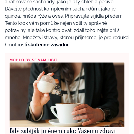
a rafinované sacharidy, jako je bílý chléb a pečivo.
Dávejte přednost komplexním sacharidům, jako je
quinoa, hnědá rýže a oves. Připravujte si jídla předem.
Tento krok vám pomůže nejen volit ty správné
potraviny, ale také kontrolovat, zdali toho nejíte příliš
mnoho. Množství stravy, kterou přijmeme, je pro redukci
hmotnosti
skutečně zásadní
.
MOHLO BY SE VÁM LÍBIT
Bílý zabiják jménem cukr: Vašemu zdraví