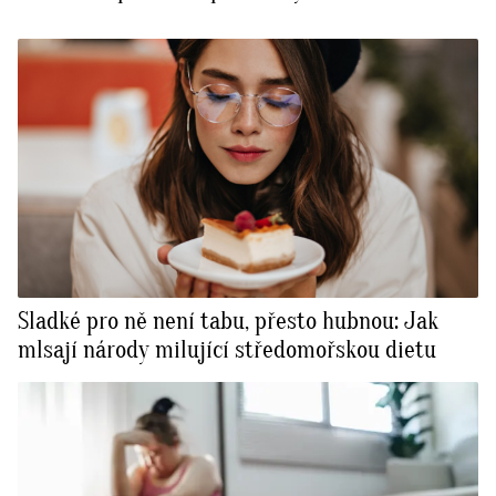
Sladké pro ně není tabu, přesto hubnou: Jak
mlsají národy milující středomořskou dietu