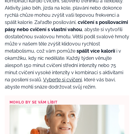
kombinaci kardio cvičení, silového tréninku a flexibility.
Aktivity jako běh, jízda na kole, plavání nebo dokonce
rychlá chůze mohou zvýšit vaši tepovou frekvenci a
spálit kalorie. Zařaďte posilování,
cvičení s posilovacími
pásy nebo cvičení s vlastní vahou
, abyste si vytvořili
dostatečnou svalovou hmotu. Větší podíl svalové hmoty
může v našem těle zvýšit klidovou rychlost
metabolismu, což vám pomůže
spálit více kalorií
i v
okamžiku, kdy nic neděláte. Každý týden věnujte
alespoň 150 minut cvičení střední intenzity nebo 75
minut cvičení vysoké intenzity v kombinaci s aktivitami
na posílení svalů.
Vyberte si cvičení
, které vás baví,
abyste mohli snáze dodržovat svůj režim.
MOHLO BY SE VÁM LÍBIT