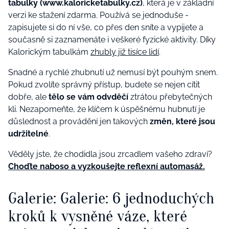
tabulky (www.kaloricketabulky.cz)
, která je v základní
verzi ke stažení zdarma. Používá se jednoduše -
zapisujete si do ní vše, co přes den sníte a vypijete a
současně si zaznamenáte i veškeré fyzické aktivity. Díky
Kalorickým tabulkám
zhubly již tisíce lidí
.
Snadné a rychlé zhubnutí už nemusí být pouhým snem.
Pokud zvolíte správný přístup, budete se nejen cítit
dobře, ale
tělo se vám odvděčí
ztrátou přebytečných
kli. Nezapomeňte, že klíčem k úspěšnému hubnutí je
důslednost a provádění jen takových
změn, které jsou
udržitelné
.
Věděly jste, že chodidla jsou zrcadlem vašeho zdraví?
Choďte naboso a vyzkoušejte reflexní automasáž.
Galerie: Galerie: 6 jednoduchých
kroků k vysněné váze, které