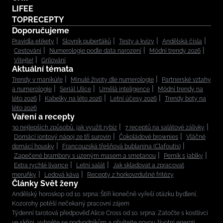
LIFEE
TOPRECEPTY
Doporučujeme
Pravidla etikety
Slovník puberťáků
Testy a kvízy
Andělská čísla
Cestování
Numerologie podle data narození
Módní trendy 2026
Vítejte!
Grilování
Aktuální témata
Trendy v manikúře
Minulé životy dle numerologie
Partnerské vztahy
a numerologie
Seriál Ulice
Umělá inteligence
Módní trendy na
léto 2026
Kabelky na léto 2026
Letní účesy 2026
Trendy boty na
léto 2026
Vaření a recepty
30 nejlepších způsobů, jak využít rybíz
7 receptů na salátové zálivky
Domácí iontový nápoj ze tří surovin
Čokoládové brownies
Vláčné
domácí housky
Francouzská třešňová bublanina (Clafoutis)
Zapečené brambory s uzeným masem a smetanou
Perník s jablky
Extra rychlé lívance
Letní salát
Jak skladovat a zpracovat
meruňky
Ledová káva
Recepty z horkovzdušné fritézy
Články Svět ženy
Andělský horoskop od 10. srpna: Štíři konečně vyřeší otázku bydlení,
Kozorohy potěší nečekaný pracovní zájem
Týdenní tarotová předpověď Alice Cross od 10. srpna: Zatočte s kostlivci
ve skříni, vyhněte se podvodníkům a přivítejte novou životní energii