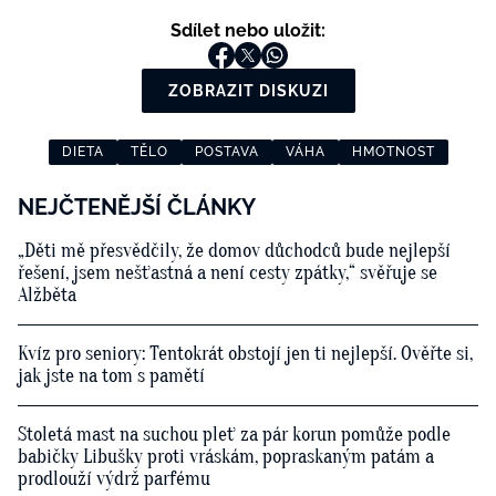
Sdílet nebo uložit:
ZOBRAZIT DISKUZI
DIETA
TĚLO
POSTAVA
VÁHA
HMOTNOST
NEJČTENĚJŠÍ ČLÁNKY
„Děti mě přesvědčily, že domov důchodců bude nejlepší
řešení, jsem nešťastná a není cesty zpátky,“ svěřuje se
Alžběta
Kvíz pro seniory: Tentokrát obstojí jen ti nejlepší. Ověřte si,
jak jste na tom s pamětí
Stoletá mast na suchou pleť za pár korun pomůže podle
babičky Libušky proti vráskám, popraskaným patám a
prodlouží výdrž parfému