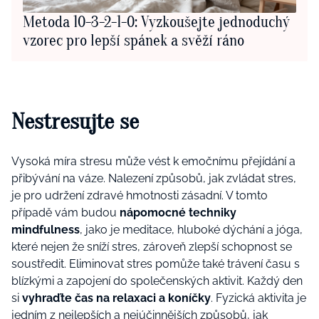
Metoda 10-3-2-1-0: Vyzkoušejte jednoduchý
vzorec pro lepší spánek a svěží ráno
Nestresujte se
Vysoká míra stresu může vést k emočnímu přejídání a
přibývání na váze. Nalezení způsobů, jak zvládat stres,
je pro udržení zdravé hmotnosti zásadní. V tomto
případě vám budou
nápomocné techniky
mindfulness
, jako je meditace, hluboké dýchání a jóga,
které nejen že sníží stres, zároveň zlepší schopnost se
soustředit. Eliminovat stres pomůže také trávení času s
blízkými a zapojení do společenských aktivit. Každý den
si
vyhraďte čas na relaxaci a koníčky
. Fyzická aktivita je
jedním z nejlepších a nejúčinnějších způsobů, jak