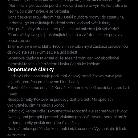
„Maminka si po rozvodu pořídila kočku, dnes se to vymklo kontrole a já
nevím, co s tím,“ svěřuje se Veronika
Ikona českého rapu Vladimír 518: Utekl z „dobré rodiny“ do squatu na
Ladronku. 30 let ovlivňuje hudební scénu a dobyl svět kultury
Víte, proč kočky předou, který pták nestaví hnízdo a jak spí včely?
Přírodovědný kvíz plný fascinujících faktů o zvířatech, který pobaví a
poučí zároveň
Tajemství ženského blaha: Proč si naše tělo i mysl zaslouží pravidelnou
dávku čisté slasti? Omlazuje a léčí bolest
Sametové tlapky a tajemná duše: Mezinárodní den koček odkrývá
tajemství fascinujících šelem i lásku Čechů ke kočkám
Doporučené články
Lindsay Lohan nastavuje podzimní vlasový trend: Zrzavá barva jako
nejlepší proměna pro unavené blond vlasy
Zakrýt bříško nebo odhalit? Kodaňské maminky boří pravidla mateřství i
módy
Recept Ornelly Koktové na punčový dort pro děti: Má speciální
vychytávku, čím nahradit alkohol
Robotický kentaur děsí. Dvoumetrový robot má ale zachraňovat životy
Švestky umí potrápit i pomoci. Vláknina prospívá trávení, sorbitol může
nadýmat a bílý povlak není plíseň ani špína
Dušená mrkev potěší sladkou chutí i nízkou cenou. Vyzkoušejte ji krok
za krokem