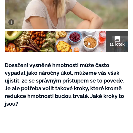
BurdaMedia
Tvoření
Extra
SVĚT ŽENY - 599 KČ
Rady a tipy
ROČNÍ PŘEDPLATNÉ SVĚT ŽENY +
SADA PRODUKTŮ MANA (10 ks)
11 fotek
Dosažení vysněné hmotnosti může často
vypadat jako náročný úkol, můžeme vás však
ujistit, že se správným přístupem se to povede.
Je ale potřeba volit takové kroky, které kromě
redukce hmotnosti budou trvalé. Jaké kroky to
jsou?