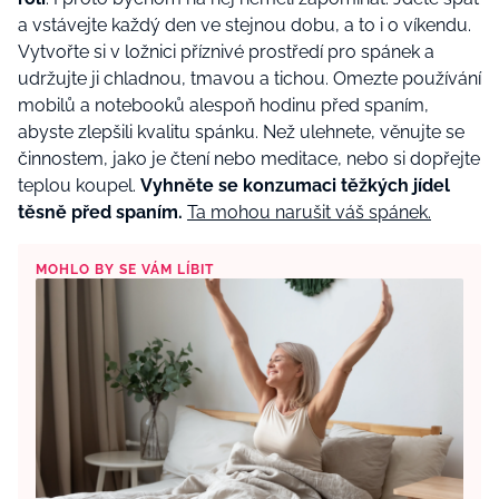
a vstávejte každý den ve stejnou dobu, a to i o víkendu.
Vytvořte si v ložnici příznivé prostředí pro spánek a
udržujte ji chladnou, tmavou a tichou. Omezte používání
mobilů a notebooků alespoň hodinu před spaním,
abyste zlepšili kvalitu spánku. Než ulehnete, věnujte se
činnostem, jako je čtení nebo meditace, nebo si dopřejte
teplou koupel.
Vyhněte se konzumaci těžkých jídel
těsně před spaním.
Ta mohou narušit váš spánek.
MOHLO BY SE VÁM LÍBIT