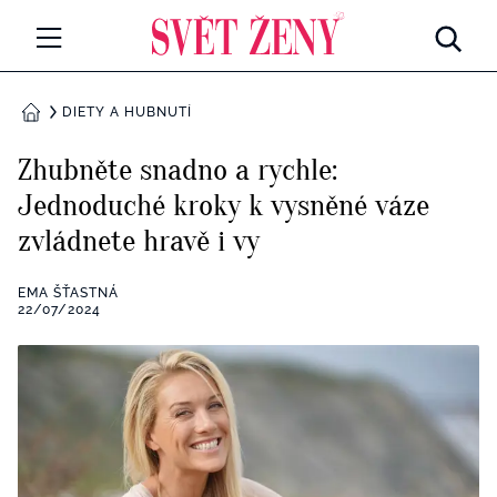
Svetzeny.cz
MÓDA A KRÁSA
DIETY A HUBNUTÍ
DOMŮ
CELEBRITY
Zhubněte snadno a rychle:
Všechny kategorie
Jednoduché kroky k vysněné váze
RETROHUBKY
zvládnete hravě i vy
Rozhovory
PSYCHOLOGIE
EMA ŠŤASTNÁ
Všechny kategorie
22/07/2024
ZDRAVÍ
Seberozvoj
Všechny kategorie
ZÁBAVA
Životní styl
Všechny kategorie
BYDLENÍ
Testy a kvízy
Všechny kategorie