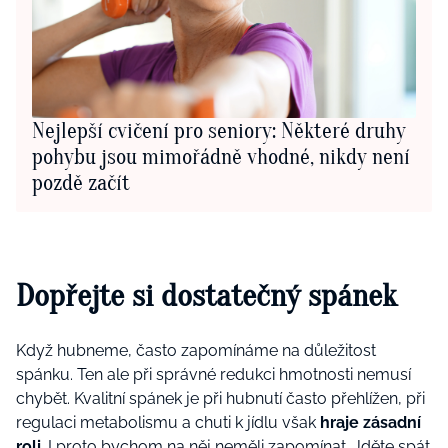
Nejlepší cvičení pro seniory: Některé druhy
pohybu jsou mimořádně vhodné, nikdy není
pozdě začít
Dopřejte si dostatečný spánek
Když hubneme, často zapomínáme na důležitost
spánku. Ten ale při správné redukci hmotnosti nemusí
chybět. Kvalitní spánek je při hubnutí často přehlížen, při
regulaci metabolismu a chuti k jídlu však
hraje zásadní
roli
. I proto bychom na něj neměli zapomínat. Jděte spát