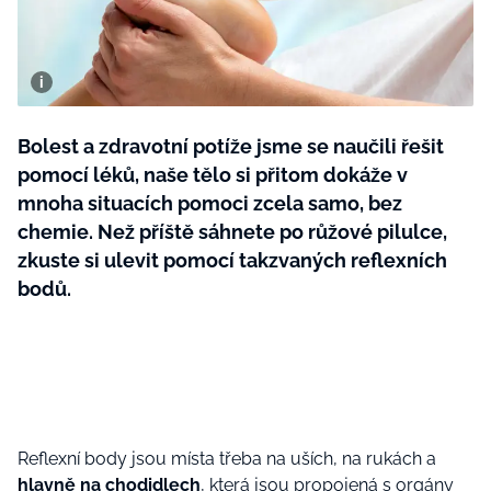
BurdaMedia
Tvoření
Extra
SVĚT ŽENY - 599 KČ
Rady a tipy
ROČNÍ PŘEDPLATNÉ SVĚT ŽENY +
SADA PRODUKTŮ MANA (10 ks)
Bolest a zdravotní potíže jsme se naučili řešit
pomocí léků, naše tělo si přitom dokáže v
mnoha situacích pomoci zcela samo, bez
chemie. Než příště sáhnete po růžové pilulce,
zkuste si ulevit pomocí takzvaných reflexních
bodů.
Reflexní body jsou místa třeba na uších, na rukách a
hlavně na chodidlech
, která jsou propojená s orgány