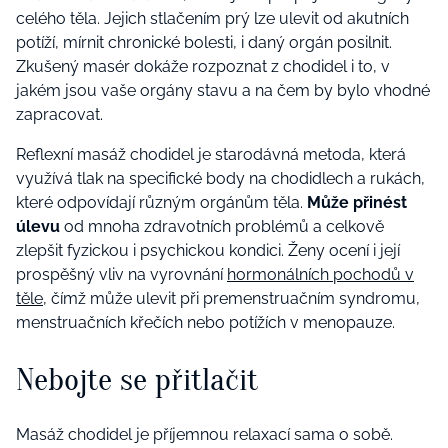
celého těla. Jejich stlačením prý lze ulevit od akutních
potíží, mírnit chronické bolesti, i daný orgán posilnit.
Zkušený masér dokáže rozpoznat z chodidel i to, v
jakém jsou vaše orgány stavu a na čem by bylo vhodné
zapracovat.
Reflexní masáž chodidel je starodávná metoda, která
využívá tlak na specifické body na chodidlech a rukách,
které odpovídají různým orgánům těla.
Může přinést
úlevu
od mnoha zdravotních problémů a celkově
zlepšit fyzickou i psychickou kondici. Ženy ocení i její
prospěšný vliv na vyrovnání
hormonálních pochodů v
těle
, čímž může ulevit při premenstruačním syndromu,
menstruačních křečích nebo potížích v menopauze.
Nebojte se přitlačit
Masáž chodidel je příjemnou relaxací sama o sobě.