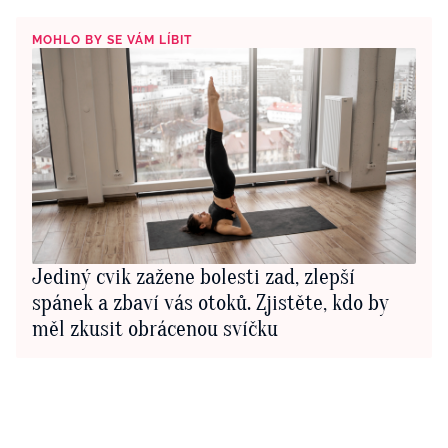
MOHLO BY SE VÁM LÍBIT
Jediný cvik zažene bolesti zad, zlepší
spánek a zbaví vás otoků. Zjistěte, kdo by
měl zkusit obrácenou svíčku