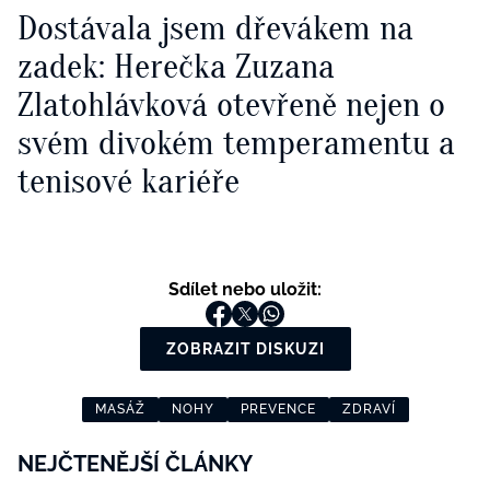
Dostávala jsem dřevákem na
zadek: Herečka Zuzana
Zlatohlávková otevřeně nejen o
svém divokém temperamentu a
tenisové kariéře
Sdílet nebo uložit:
ZOBRAZIT DISKUZI
MASÁŽ
NOHY
PREVENCE
ZDRAVÍ
NEJČTENĚJŠÍ ČLÁNKY