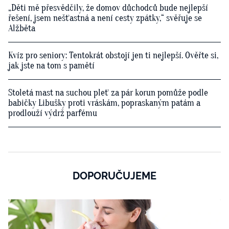
„Děti mě přesvědčily, že domov důchodců bude nejlepší
řešení, jsem nešťastná a není cesty zpátky,“ svěřuje se
Alžběta
Kvíz pro seniory: Tentokrát obstojí jen ti nejlepší. Ověřte si,
jak jste na tom s pamětí
Stoletá mast na suchou pleť za pár korun pomůže podle
babičky Libušky proti vráskám, popraskaným patám a
prodlouží výdrž parfému
DOPORUČUJEME