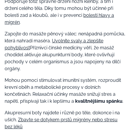
Podporuje totiž správné držení nožní klenby, a tím i
držení celého těla. Díky tomu mohou být účinné při
bolesti zad a kloubů, ale i v prevenci
bolestí hlavy a
migrén
.
Zapojte do masáže pěnový válec: nenápadná pomůcka,
která nahradí maséra.
Uvolníte svaly a zlepšíte
pohyblivost
Příznivci čínské medicíny věří, že masáž
chodidel aktivuje akupunkturní body, které ovlivňují
pochody v celém organismus a jsou napojeny na dílčí
orgány.
Mohou pomoci stimulovat imunitní systém, rozproudit
krevní oběh a metabolické procesy v dolních
končetinách. Relaxační účinky masáže snižují stres a
napětí, přispívají tak i k lepšímu a
kvalitnějšímu spánku
.
Akupresurní boty najdete i různě po těle, dokonce i na
uších.
Zbavte se dotykem prstů migrény nebo stresu
bez léků