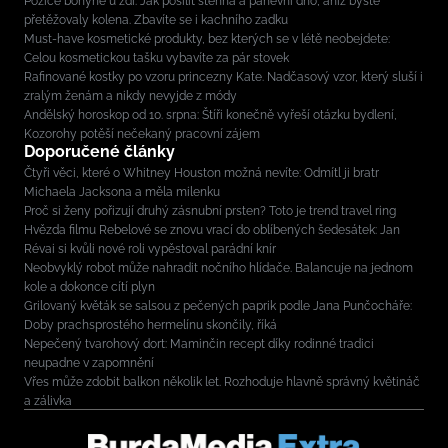
Pozice bohyně u zdi: Jak posílit stehna a pánevní dno, aniž byste
přetěžovaly kolena. Zbavíte se i kachního zadku
Must-have kosmetické produkty, bez kterých se v létě neobejdete:
Celou kosmetickou tašku vybavíte za pár stovek
Rafinované kostky po vzoru princezny Kate. Nadčasový vzor, který sluší i
zralým ženám a nikdy nevyjde z módy
Andělský horoskop od 10. srpna: Štíři konečně vyřeší otázku bydlení,
Kozorohy potěší nečekaný pracovní zájem
Doporučené články
Čtyři věci, které o Whitney Houston možná nevíte: Odmítl ji bratr
Michaela Jacksona a měla milenku
Proč si ženy pořizují druhý zásnubní prsten? Toto je trend travel ring
Hvězda filmu Rebelové se znovu vrací do oblíbených šedesátek: Jan
Révai si kvůli nové roli vypěstoval parádní knír
Neobvyklý robot může nahradit nočního hlídače. Balancuje na jednom
kole a dokonce cítí plyn
Grilovaný květák se salsou z pečených paprik podle Jana Punčocháře:
Doby prachsprostého hermelínu skončily, říká
Nepečený tvarohový dort: Maminčin recept díky rodinné tradici
neupadne v zapomnění
Vřes může zdobit balkon několik let. Rozhoduje hlavně správný květináč
a zálivka