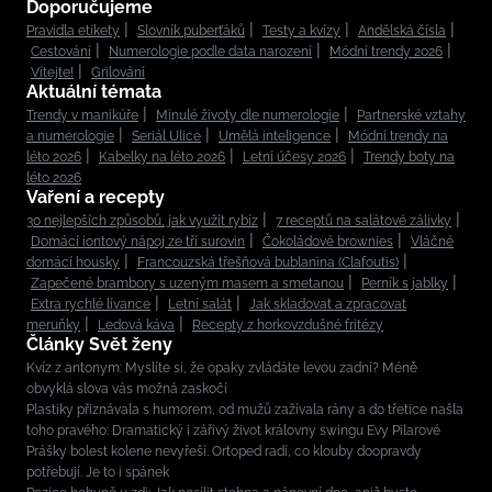
Doporučujeme
Pravidla etikety
Slovník puberťáků
Testy a kvízy
Andělská čísla
Cestování
Numerologie podle data narození
Módní trendy 2026
Vítejte!
Grilování
Aktuální témata
Trendy v manikúře
Minulé životy dle numerologie
Partnerské vztahy
a numerologie
Seriál Ulice
Umělá inteligence
Módní trendy na
léto 2026
Kabelky na léto 2026
Letní účesy 2026
Trendy boty na
léto 2026
Vaření a recepty
30 nejlepších způsobů, jak využít rybíz
7 receptů na salátové zálivky
Domácí iontový nápoj ze tří surovin
Čokoládové brownies
Vláčné
domácí housky
Francouzská třešňová bublanina (Clafoutis)
Zapečené brambory s uzeným masem a smetanou
Perník s jablky
Extra rychlé lívance
Letní salát
Jak skladovat a zpracovat
meruňky
Ledová káva
Recepty z horkovzdušné fritézy
Články Svět ženy
Kvíz z antonym: Myslíte si, že opaky zvládáte levou zadní? Méně
obvyklá slova vás možná zaskočí
Plastiky přiznávala s humorem, od mužů zažívala rány a do třetice našla
toho pravého: Dramatický i zářivý život královny swingu Evy Pilarové
Prášky bolest kolene nevyřeší. Ortoped radí, co klouby doopravdy
potřebují. Je to i spánek