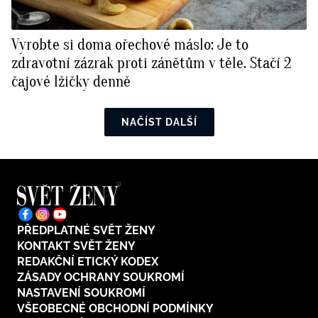
Vyrobte si doma ořechové máslo: Je to
zdravotní zázrak proti zánětům v těle. Stačí 2
čajové lžičky denně
NAČÍST DALŠÍ
PŘEDPLATNÉ SVĚT ŽENY
KONTAKT SVĚT ŽENY
REDAKČNÍ ETICKÝ KODEX
ZÁSADY OCHRANY SOUKROMÍ
NASTAVENÍ SOUKROMÍ
VŠEOBECNÉ OBCHODNÍ PODMÍNKY