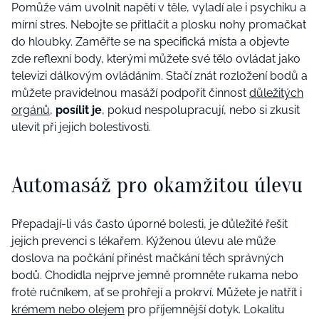
Pomůže vám uvolnit napětí v těle, vyladí ale i psychiku a
mírní stres. Nebojte se přitlačit a plosku nohy promačkat
do hloubky. Zaměřte se na specifická místa a objevte
zde reflexní body, kterými můžete své tělo ovládat jako
televizi dálkovým ovládáním. Stačí znát rozložení bodů a
můžete pravidelnou masáží podpořit činnost
důležitých
orgánů
,
posílit je
, pokud nespolupracují, nebo si zkusit
ulevit při jejich bolestivosti.
Automasáž pro okamžitou úlevu
Přepadají-li vás často úporné bolesti, je důležité řešit
jejich prevenci s lékařem. Kýženou úlevu ale může
doslova na počkání přinést mačkání těch správných
bodů. Chodidla nejprve jemně promněte rukama nebo
froté ručníkem, ať se prohřejí a prokrví. Můžete je natřít i
krémem nebo olejem
pro příjemnější dotyk. Lokalitu