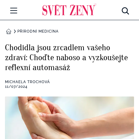
Svetzeny.cz
MÓDA A KRÁSA
PŘÍRODNÍ MEDICÍNA
DOMŮ
CELEBRITY
Chodidla jsou zrcadlem vašeho
Všechny kategorie
zdraví: Choďte naboso a vyzkoušejte
RETROHUBKY
reflexní automasáž
Rozhovory
PSYCHOLOGIE
MICHAELA TROCHOVÁ
Všechny kategorie
11/07/2024
ZDRAVÍ
Seberozvoj
Všechny kategorie
ZÁBAVA
Životní styl
Všechny kategorie
BYDLENÍ
Testy a kvízy
Všechny kategorie