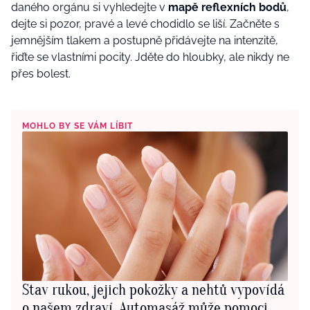
daného orgánu si vyhledejte v
mapě reflexních bodů
,
dejte si pozor, pravé a levé chodidlo se liší. Začněte s
jemnějším tlakem a postupně přidávejte na intenzitě,
řiďte se vlastními pocity. Jděte do hloubky, ale nikdy ne
přes bolest.
MOHLO BY SE VÁM LÍBIT
Stav rukou, jejich pokožky a nehtů vypovídá
o našem zdraví. Automasáž může pomoci