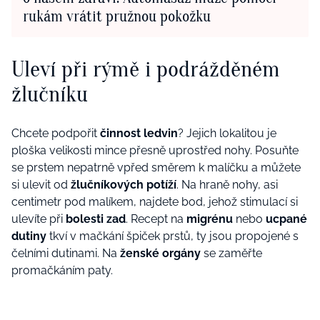
rukám vrátit pružnou pokožku
Uleví při rýmě i podrážděném
žlučníku
Chcete podpořit
činnost ledvin
? Jejich lokalitou je
ploška velikosti mince přesně uprostřed nohy. Posuňte
se prstem nepatrně vpřed směrem k malíčku a můžete
si ulevit od
žlučníkových potíží
. Na hraně nohy, asi
centimetr pod malíkem, najdete bod, jehož stimulací si
ulevíte při
bolesti zad
. Recept na
migrénu
nebo
ucpané
dutiny
tkví v mačkání špiček prstů, ty jsou propojené s
čelními dutinami. Na
ženské orgány
se zaměřte
promačkáním paty.