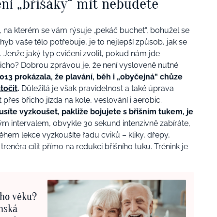
ení „břišáky“ mít nebudete
 na kterém se vám rýsuje „pekáč buchet“, bohužel se
hyb vaše tělo potřebuje, je to nejlepší způsob, jak se
. Jenže jaký typ cvičení zvolit, pokud nám jde
icho? Dobrou zprávou je, že není vysloveně nutné
013 prokázala, že plavání, běh i „obyčejná“ chůze
točit
.
Důležitá je však pravidelnost a také úprava
řes břicho jízda na kole, veslování i aerobic.
usíte vyzkoušet, pakliže bojujete s břišním tukem, je
ým intervalem, obvykle 30 sekund intenzivně zabíráte,
hem lekce vyzkoušíte řadu cviků – kliky, dřepy,
enéra cílit přímo na redukci břišního tuku. Trénink je
ého věku?
nská