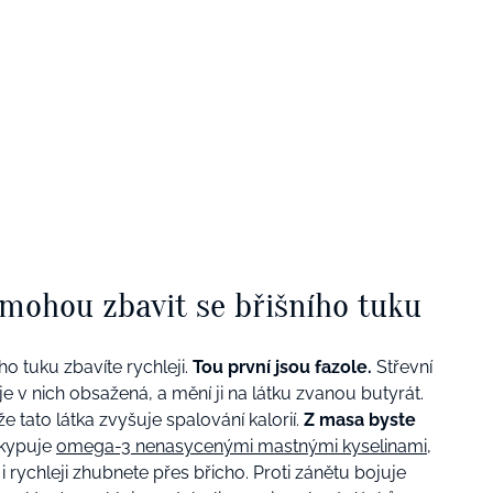
mohou zbavit se břišního tuku
ího tuku zbavíte rychleji.
Tou první jsou fazole.
Střevní
á je v nich obsažená, a mění ji na látku zvanou butyrát.
 tato látka zvyšuje spalování kalorií.
Z masa byste
kypuje
omega-3 nenasycenými mastnými kyselinami
,
i rychleji zhubnete přes břicho. Proti zánětu bojuje