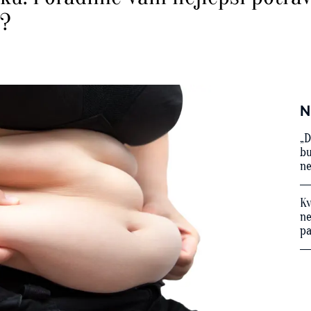
t?
N
„D
bu
ne
Kv
ne
p