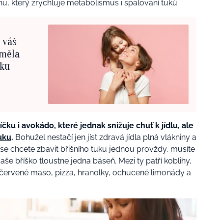
, který zrychluje metabolismus i spalování tuků.
 váš
eměla
dku
čku i avokádo, které jednak snižuje chuť k jídlu, ale
uku
.
Bohužel nestačí jen jíst zdravá jídla plná vlákniny a
 se chcete zbavit břišního tuku jednou provždy, musíte
vaše bříško tloustne jedna báseň. Mezi ty patří koblihy,
u, červené maso, pizza, hranolky, ochucené limonády a