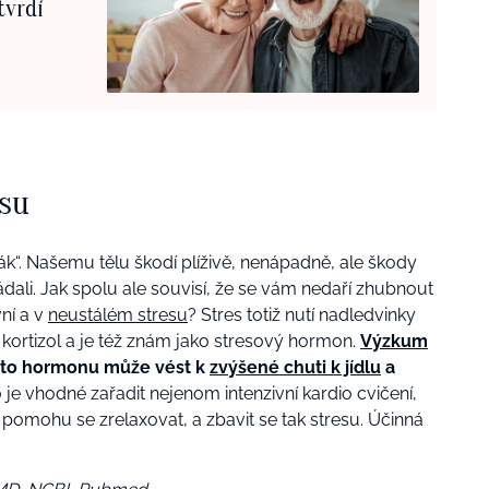
tvrdí
esu
ák“. Našemu tělu škodí plíživě, nenápadně, ale škody
dali. Jak spolu ale souvisí, že se vám nedaří zhubnout
vní a v
neustálém stresu
? Stres totiž nutí nadledvinky
ortizol a je též znám jako stresový hormon.
Výzkum
hoto hormonu může vést k
zvýšené chuti k jídlu
a
 je vhodné zařadit nejenom intenzivní kardio cvičení,
 pomohu se zrelaxovat, a zbavit se tak stresu. Účinná