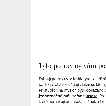
Tyto potraviny vám po
Existují potraviny, díky kterým se břišn
bakterie totiž rozkládají vlákninu, kter
Při
studiích
na myších bylo dokázáno, že
jednoznačně měli zařadit
lososa
.
Pře
které pomáhají potlačovat zánět, a tím 