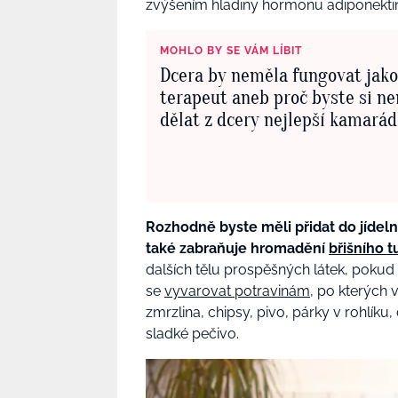
zvýšením hladiny hormonu adiponektinu
MOHLO BY SE VÁM LÍBIT
Dcera by neměla fungovat jako
terapeut aneb proč byste si n
dělat z dcery nejlepší kamará
Rozhodně byste měli přidat do jídelní
také zabraňuje hromadění
břišního t
dalších tělu prospěšných látek, pokud
se
vyvarovat potravinám
, po kterých 
zmrzlina, chipsy, pivo, párky v rohlík
sladké pečivo.