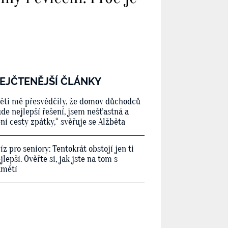
EJČTENĚJŠÍ ČLÁNKY
ěti mě přesvědčily, že domov důchodců
de nejlepší řešení, jsem nešťastná a
ní cesty zpátky,“ svěřuje se Alžběta
íz pro seniory: Tentokrát obstojí jen ti
jlepší. Ověřte si, jak jste na tom s
amětí