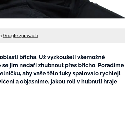
na
Google zprávách
 v oblasti břicha. Už vyzkoušeli všemožné
ále se jim nedaří zhubnout přes břicho. Poradíme
elníčku, aby vaše tělo tuky spalovalo rychleji.
čení a objasníme, jakou roli v hubnutí hraje