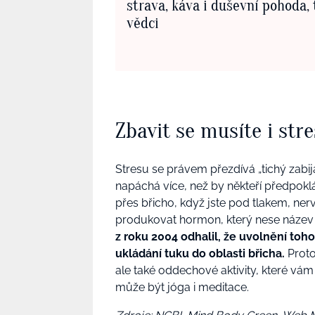
strava, káva i duševní pohoda, 
vědci
Zbavit se musíte i str
Stresu se právem přezdívá „tichý zabij
napáchá více, než by někteří předpoklá
přes břicho, když jste pod tlakem, ner
produkovat hormon, který nese název k
z roku 2004 odhalil, že uvolnění to
ukládání tuku do oblasti břicha.
Proto
ale také oddechové aktivity, které vám
může být jóga i meditace.