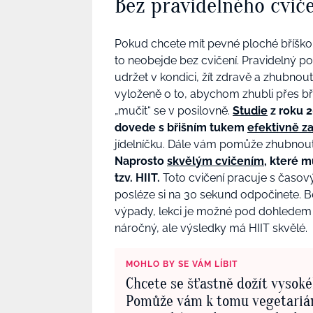
Bez pravidelného cvič
Pokud chcete mít pevné ploché bříško,
to neobejde bez cvičení. Pravidelný po
udržet v kondici, žít zdravě a zhubnout
vyloženě o to, abychom zhubli přes bř
„mučit“ se v posilovně.
Studie
z roku 2
dovede s břišním tukem
efektivně za
jídelníčku. Dále vám pomůže zhubnout p
Naprosto
skvělým cvičením
, které m
tzv. HIIT.
Toto cvičení pracuje s časov
posléze si na 30 sekund odpočinete. Bě
výpady, lekci je možné pod dohledem tr
náročný, ale výsledky má HIIT skvělé.
MOHLO BY SE VÁM LÍBIT
Chcete se šťastně dožít vysok
Pomůže vám k tomu vegetariá