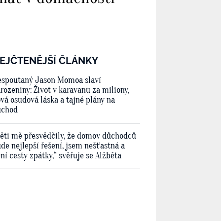
EJČTENĚJŠÍ ČLÁNKY
spoutaný Jason Momoa slaví
rozeniny: Život v karavanu za miliony,
vá osudová láska a tajné plány na
ůchod
ěti mě přesvědčily, že domov důchodců
de nejlepší řešení, jsem nešťastná a
ní cesty zpátky,“ svěřuje se Alžběta