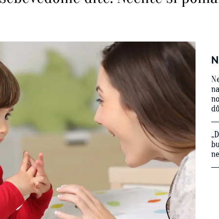
N
Ne
na
no
d
„D
bu
ne