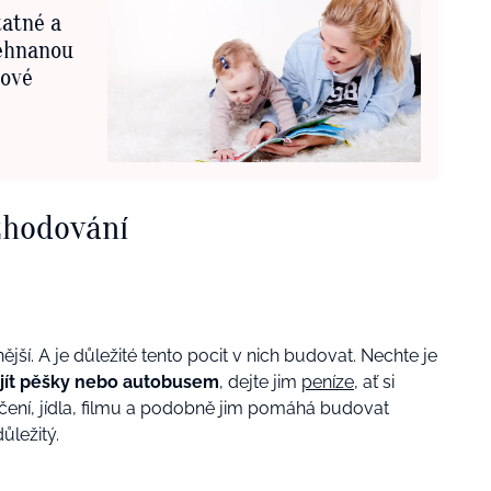
tatné a
ehnanou
gové
zhodování
ější. A je důležité tento pocit v nich budovat. Nechte je
í jít pěšky nebo autobusem
, dejte jim
peníze
, ať si
ečení, jídla, filmu a podobně jim pomáhá budovat
důležitý.