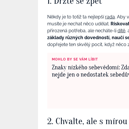
1. Držte se zpět
Někdy je to totiž ta nejlepší
rada
. Aby 
musíte je nechat něco udělat.
Riskovat
přirozená potřeba, ale necháte-li
dítě
,
základy různých dovedností, naučí s
dopřejete ten skvělý pocit, když něco 
MOHLO BY SE VÁM LÍBIT
Znaky nízkého sebevědomí: Zd
nejde jen o nedostatek sebedů
2. Chvalte, ale s mírou