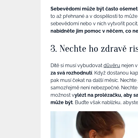
Sebevědomí může být často ošemet
to až přehnané a v dospělosti to může
sebevědomí nebo v nich vytvořit pocit
nabídněte jim pomoc v něčem, co neu
3. Nechte ho zdravě ri
Dítě si musí vybudovat
důvěru
nejen v
za svá rozhodnutí
. Když dostanou kape
pak musí čekat na další měsíc. Nechte
samozřejmě není nebezpečné. Nechte dět
možnost v
ylézt na prolézačku, aby 
může být
. Buďte však nablízku, abyst