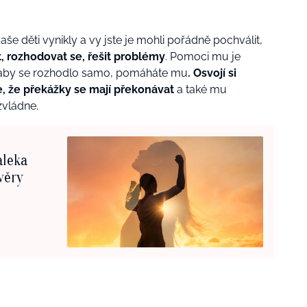
vaše děti vynikly a vy jste je mohli pořádně pochválit,
, rozhodovat se, řešit problémy
. Pomoci mu je
 aby se rozhodlo samo, pomáháte mu
. Osvojí si
e, že překážky se mají překonávat
a také mu
zvládne.
aleka
věry