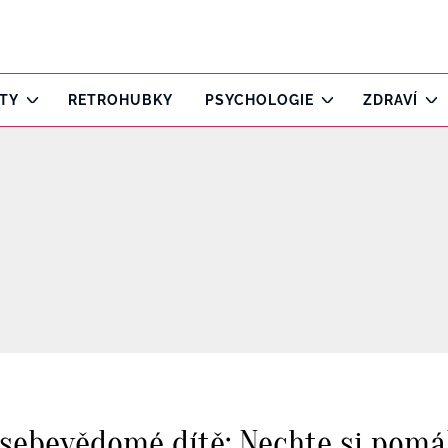
ITY
RETROHUBKY
PSYCHOLOGIE
ZDRAVÍ
 sebevědomé dítě: Nechte si pom