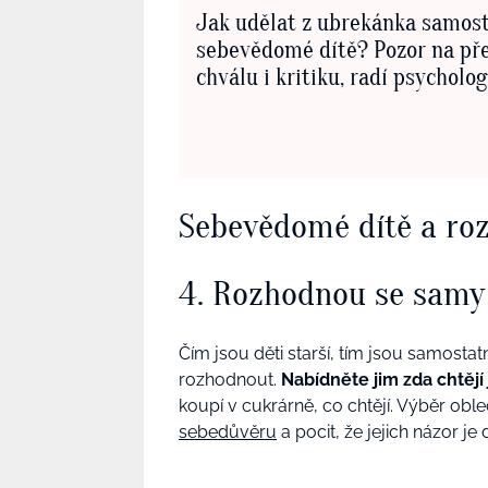
Jak udělat z ubrekánka samos
sebevědomé dítě? Pozor na př
chválu i kritiku, radí psycholo
Sebevědomé dítě a ro
4. Rozhodnou se samy
Čím jsou děti starší, tím jsou samostatn
rozhodnout.
Nabídněte jim zda chtěj
koupí v cukrárně, co chtějí. Výběr obl
sebedůvěru
a pocit, že jejich názor je 