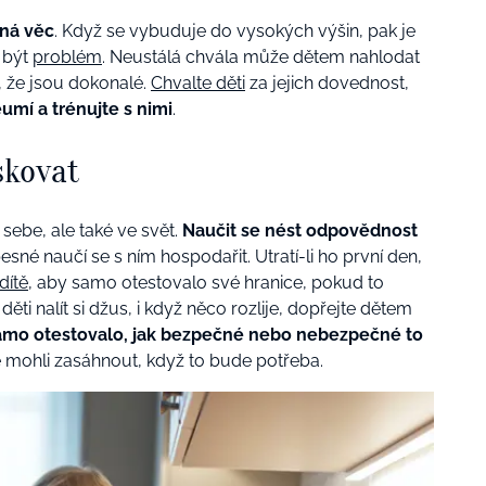
ná věc
. Když se vybuduje do vysokých výšin, pak je
 být
problém
. Neustálá chvála může dětem nahlodat
, že jsou dokonalé.
Chvalte děti
za jejich dovednost,
mí a trénujte s nimi
.
skovat
 sebe, ale také ve svět.
Naučit se nést odpovědnost
sné naučí se s ním hospodařit. Utratí-li ho první den,
dítě
, aby samo otestovalo své hranice, pokud to
i nalít si džus, i když něco rozlije, dopřejte dětem
samo otestovalo, jak bezpečné nebo nebezpečné to
e mohli zasáhnout, když to bude potřeba.