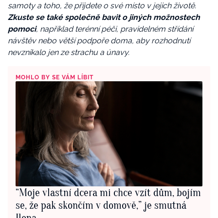
samoty a toho, že přijdete o své místo v jejich životě.
Zkuste se také společně bavit o jiných možnostech
pomoci
, například terénní péči, pravidelném střídání
návštěv nebo větší podpoře doma, aby rozhodnutí
nevznikalo jen ze strachu a únavy.
MOHLO BY SE VÁM LÍBIT
“Moje vlastní dcera mi chce vzít dům, bojím
se, že pak skončím v domově,” je smutná
Ilona