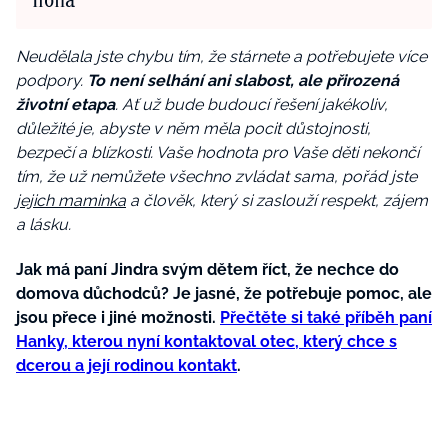
Neudělala jste chybu tím, že stárnete a potřebujete více
podpory.
To není selhání ani slabost, ale přirozená
životní etapa
. Ať už bude budoucí řešení jakékoliv,
důležité je, abyste v něm měla pocit důstojnosti,
bezpečí a blízkosti. Vaše hodnota pro Vaše děti nekončí
tím, že už nemůžete všechno zvládat sama, pořád jste
jejich maminka
a člověk, který si zaslouží respekt, zájem
a lásku.
Jak má paní Jindra svým dětem říct, že nechce do
domova důchodců? Je jasné, že potřebuje pomoc, ale
jsou přece i jiné možnosti.
Přečtěte si také příběh paní
Hanky, kterou nyní kontaktoval otec, který chce s
dcerou a její rodinou kontakt
.