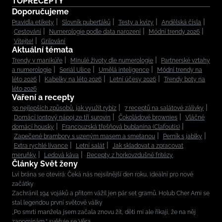
TOPRECEPTY
Doporučujeme
Pravidla etikety
Slovník puberťáků
Testy a kvízy
Andělská čísla
Cestování
Numerologie podle data narození
Módní trendy 2026
Vítejte!
Grilování
Aktuální témata
Trendy v manikúře
Minulé životy dle numerologie
Partnerské vztahy
a numerologie
Seriál Ulice
Umělá inteligence
Módní trendy na
léto 2026
Kabelky na léto 2026
Letní účesy 2026
Trendy boty na
léto 2026
Vaření a recepty
30 nejlepších způsobů, jak využít rybíz
7 receptů na salátové zálivky
Domácí iontový nápoj ze tří surovin
Čokoládové brownies
Vláčné
domácí housky
Francouzská třešňová bublanina (Clafoutis)
Zapečené brambory s uzeným masem a smetanou
Perník s jablky
Extra rychlé lívance
Letní salát
Jak skladovat a zpracovat
meruňky
Ledová káva
Recepty z horkovzdušné fritézy
Články Svět ženy
Lví brána se otevírá: Čeká nás nejsilnější den roku, ideální pro nové
začátky
Zachránil 194 vojáků a přitom vážil jen pár set gramů. Holub Cher Ami se
stal legendou první světové války
„Po smrti manžela jsem začala znovu žít, děti mi ale říkají, že na něj
zapomínám,“ svěřuje se Věra