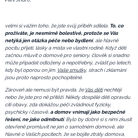
velmi si vážím toho, že jste svůj příběh sdílela.
To, co
prožíváte, je nesmírně bolestivé, protože se Vás
netýká jen otázka péče nebo bydlení
, ale hlavně
pocitu přijetí, lásky a místa ve vlastní rodině. Když děti
začnou mluvit o domově pro seniory, člověk si snadno
může připadat odložený a nepotřebný, zvlášť po letech,
kdy byl oporou on jim.
Vaše smutky
, strach i zklamání
jsou proto naprosto pochopitelné.
Zároveň ale nemusí být pravda, že
Vás děti
nechtějí
nebo že jste pro ně přítěží. Někdy dospělé děti opravdu
cítí obavy, zda dokážou péči zvládnout fyzicky,
psychicky i časově,
a domov vnímají jako bezpečné
řešení, ne jako odmítnutí
. Bylo by dobré si s nimi zkusit
otevřeně promluvit ne jen o samotném domově, ale
hlavně o Vašich pocitech, že se bojíte ztráty domova,