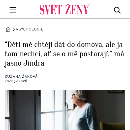
Svetzeny.cz
MÓDA A KRÁSA
PSYCHOLOGIE
DOMŮ
CELEBRITY
“Děti mě chtějí dát do domova, ale já
Všechny kategorie
tam nechci, ať se o mě postarají,” má
RETROHUBKY
jasno Jindra
Rozhovory
PSYCHOLOGIE
ZUZANA ŽÁKOVÁ
Všechny kategorie
20/05/2026
ZDRAVÍ
Seberozvoj
Všechny kategorie
ZÁBAVA
Životní styl
Všechny kategorie
BYDLENÍ
Testy a kvízy
Všechny kategorie