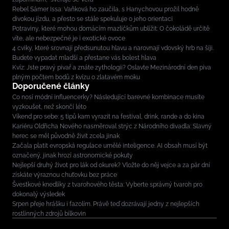
Rebel Sámer Issa: Vaňková ho zaučila, s Hanychovou prožil hodně
divokou jízdu, a přesto se stále spekuluje o jeho orientaci
Potraviny, které mohou domácím mazlíčkům ublížit: O čokoládě určitě
víte, ale nebezpečné je i exotické ovoce
4 cviky, které srovnají předsunutou hlavu a narovnají vdovský hrb na šíji.
Budete vypadat mladší a přestane vás bolest hlava
Kvíz: Jste pravý pivař a znáte zythologii? Oslavte Mezinárodní den piva
plným počtem bodů z kvízu o zlatavém moku
Doporučené články
Co nosí módní influencerky? Následující barevné kombinace musíte
vyzkoušet, než skončí léto
Víkend pro sebe: 5 tipů kam vyrazit na festival, drink, rande a do kina
Kariéru Oldřicha Nového nasměroval strýc z Národního divadla: Slavný
herec se měl původně živit zcela jinak
Začala platit evropská regulace umělé inteligence. AI obsah musí být
označený, jinak hrozí astronomické pokuty
Nejlepší druhý život pro lák od okurek? Vložte do něj vejce a za pár dní
získáte výraznou chuťovku bez práce
Švestkové knedlíky z tvarohového těsta: Vyberte správný tvaroh pro
dokonalý výsledek
Srpen přeje hrášku i fazolím. Právě teď dozrávají jedny z nejlepších
rostlinných zdrojů bílkovin