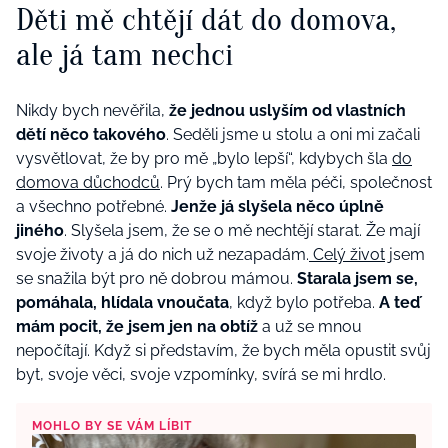
Děti mě chtějí dát do domova,
ale já tam nechci
Nikdy bych nevěřila,
že jednou uslyším od vlastních
dětí něco takového
. Seděli jsme u stolu a oni mi začali
vysvětlovat, že by pro mě „bylo lepší“, kdybych šla
do
domova důchodců
. Prý bych tam měla péči, společnost
a všechno potřebné.
Jenže já slyšela něco úplně
jiného
. Slyšela jsem, že se o mě nechtějí starat. Že mají
svoje životy a já do nich už nezapadám.
Celý život
jsem
se snažila být pro ně dobrou mámou.
Starala jsem se,
pomáhala, hlídala vnoučata
, když bylo potřeba.
A teď
mám pocit, že jsem jen na obtíž
a už se mnou
nepočítají. Když si představím, že bych měla opustit svůj
byt, svoje věci, svoje vzpomínky, svírá se mi hrdlo.
MOHLO BY SE VÁM LÍBIT