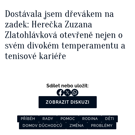
Dostávala jsem dřevákem na
zadek: Herečka Zuzana
Zlatohlávková otevřeně nejen o
svém divokém temperamentu a
tenisové kariéře
Sdílet nebo uložit:
ZOBRAZIT DISKUZI
PŘÍBĚH
RADY
POMOC
RODINA
DĚTI
DOMOV DŮCHODCŮ
ZMĚNA
PROBLÉMY