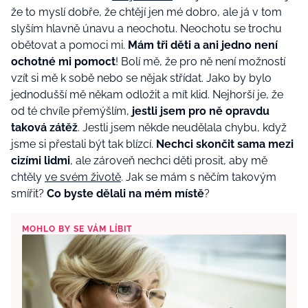
že to myslí dobře, že chtějí jen mé dobro, ale já v tom
slyším hlavně únavu a neochotu. Neochotu se trochu
obětovat a pomoci mi.
Mám tři děti a ani jedno není
ochotné mi pomoct
! Bolí mě, že pro ně není možností
vzít si mě k sobě nebo se nějak střídat. Jako by bylo
jednodušší mě někam odložit a mít klid. Nejhorší je, že
od té chvíle přemýšlím,
jestli jsem pro ně opravdu
taková zátěž
. Jestli jsem někde neudělala chybu, když
jsme si přestali být tak blízcí.
Nechci skončit sama mezi
cizími lidmi
, ale zároveň nechci děti prosit, aby mě
chtěly
ve svém životě
. Jak se mám s něčím takovým
smířit?
Co byste dělali na mém místě
?
MOHLO BY SE VÁM LÍBIT