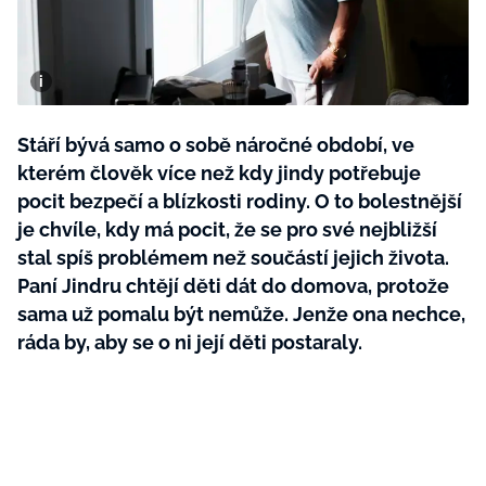
BurdaMedia
Tvoření
Extra
SVĚT ŽENY - 599 KČ
Rady a tipy
ROČNÍ PŘEDPLATNÉ SVĚT ŽENY +
SADA PRODUKTŮ MANA (10 ks)
Stáří bývá samo o sobě náročné období, ve
kterém člověk více než kdy jindy potřebuje
pocit bezpečí a blízkosti rodiny. O to bolestnější
je chvíle, kdy má pocit, že se pro své nejbližší
stal spíš problémem než součástí jejich života.
Paní Jindru chtějí děti dát do domova, protože
sama už pomalu být nemůže. Jenže ona nechce,
ráda by, aby se o ni její děti postaraly.