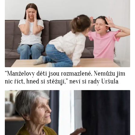
“Manželovy děti jsou rozmazlené. Nemůžu jim
nic říct, hned si stěžují,” neví si rady Uršula