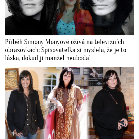
Příběh Simony Monyové ožívá na televizních
obrazovkách: Spisovatelka si myslela, že je to
láska, dokud ji manžel neubodal