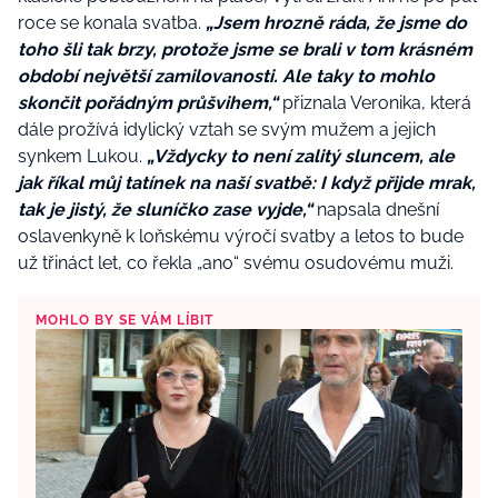
roce se konala svatba.
„Jsem hrozně ráda, že jsme do
toho šli tak brzy, protože jsme se brali v tom krásném
období největší zamilovanosti. Ale taky to mohlo
skončit pořádným průšvihem,“
přiznala Veronika, která
dále prožívá idylický vztah se svým mužem a jejich
synkem Lukou.
„Vždycky to není zalitý sluncem, ale
jak říkal můj tatínek na naší svatbě: I když přijde mrak,
tak je jistý, že sluníčko zase vyjde,“
napsala dnešní
oslavenkyně k loňskému výročí svatby a letos to bude
už třináct let, co řekla „ano“ svému osudovému muži.
MOHLO BY SE VÁM LÍBIT