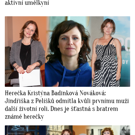
aktivní umělkyní
Herečka Kristýna Badinková Nováková:
Jindřiška z Pelíšků odmítla kvůli prvnímu muži
další životní roli. Dnes je šťastná s bratrem
známé herečky