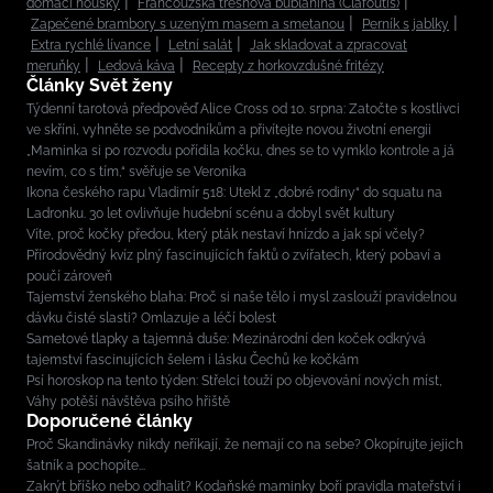
domácí housky
Francouzská třešňová bublanina (Clafoutis)
Zapečené brambory s uzeným masem a smetanou
Perník s jablky
Extra rychlé lívance
Letní salát
Jak skladovat a zpracovat
meruňky
Ledová káva
Recepty z horkovzdušné fritézy
Články Svět ženy
Týdenní tarotová předpověď Alice Cross od 10. srpna: Zatočte s kostlivci
ve skříni, vyhněte se podvodníkům a přivítejte novou životní energii
„Maminka si po rozvodu pořídila kočku, dnes se to vymklo kontrole a já
nevím, co s tím,“ svěřuje se Veronika
Ikona českého rapu Vladimír 518: Utekl z „dobré rodiny“ do squatu na
Ladronku. 30 let ovlivňuje hudební scénu a dobyl svět kultury
Víte, proč kočky předou, který pták nestaví hnízdo a jak spí včely?
Přírodovědný kvíz plný fascinujících faktů o zvířatech, který pobaví a
poučí zároveň
Tajemství ženského blaha: Proč si naše tělo i mysl zaslouží pravidelnou
dávku čisté slasti? Omlazuje a léčí bolest
Sametové tlapky a tajemná duše: Mezinárodní den koček odkrývá
tajemství fascinujících šelem i lásku Čechů ke kočkám
Psí horoskop na tento týden: Střelci touží po objevování nových míst,
Váhy potěší návštěva psího hřiště
Doporučené články
Proč Skandinávky nikdy neříkají, že nemají co na sebe? Okopírujte jejich
šatník a pochopíte...
Zakrýt bříško nebo odhalit? Kodaňské maminky boří pravidla mateřství i