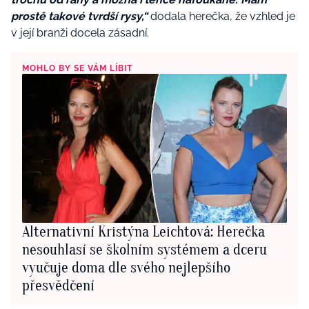
prostě takové tvrdší rysy,“
dodala herečka, že vzhled je
v její branži docela zásadní.
MOHLO BY SE VÁM LÍBIT
Alternativní Kristýna Leichtová: Herečka
nesouhlasí se školním systémem a dceru
vyučuje doma dle svého nejlepšího
přesvědčení