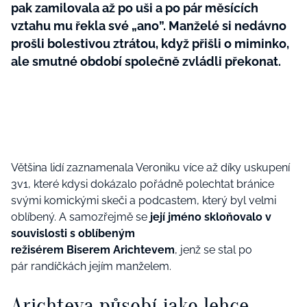
pak zamilovala až po uši a po pár měsících
vztahu mu řekla své „ano”. Manželé si nedávno
prošli bolestivou ztrátou, když přišli o miminko,
ale smutné období společně zvládli překonat.
Většina lidí zaznamenala Veroniku více až díky uskupení
3v1, které kdysi dokázalo pořádně polechtat bránice
svými komickými skeči a podcastem, který byl velmi
oblíbený. A samozřejmě se
její jméno skloňovalo v
souvislosti s oblíbeným
režisérem Biserem Arichtevem
, jenž se stal po
pár randíčkách jejím manželem.
Arichteva působí jako lehce