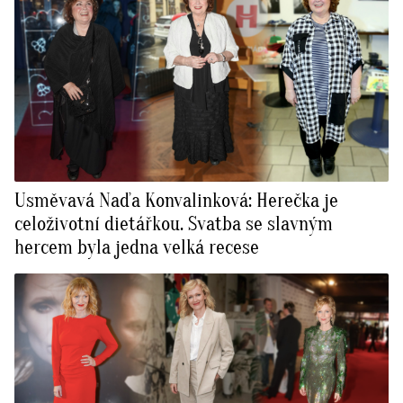
Usměvavá Naďa Konvalinková: Herečka je
celoživotní dietářkou. Svatba se slavným
hercem byla jedna velká recese