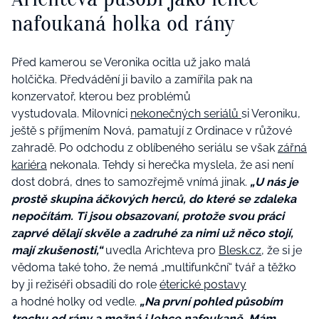
nafoukaná holka od rány
Před kamerou se Veronika ocitla už jako malá
holčička. Předvádění ji bavilo a zamířila pak na
konzervatoř, kterou bez problémů
vystudovala. Milovníci
nekonečných seriálů
si Veroniku,
ještě s příjmením Nová, pamatují z Ordinace v růžové
zahradě. Po odchodu z oblíbeného seriálu se však
zářná
kariéra
nekonala. Tehdy si herečka myslela, že asi není
dost dobrá, dnes to samozřejmě vnímá jinak.
„U nás je
prostě skupina áčkových herců, do které se zdaleka
nepočítám. Ti jsou obsazovaní, protože svou práci
zaprvé dělají skvěle a zadruhé za nimi už něco stojí,
mají zkušenosti,“
uvedla Arichteva pro
Blesk.cz
, že si je
vědoma také toho, že nemá „multifunkční“ tvář a těžko
by ji režiséři obsadili do role
éterické postavy
a hodné holky od vedle.
„Na první pohled působím
trochu od rány a možná i lehce nafoukaně. Mám