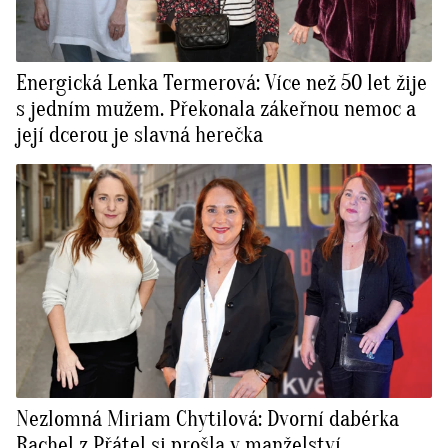
Energická Lenka Termerová: Více než 50 let žije
s jedním mužem. Překonala zákeřnou nemoc a
její dcerou je slavná herečka
Nezlomná Miriam Chytilová: Dvorní dabérka
Rachel z Přátel si prošla v manželství