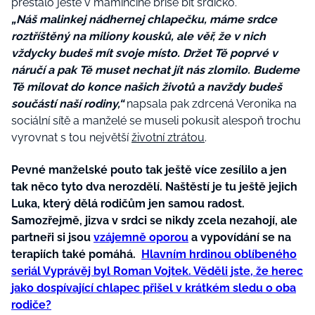
přestalo ještě v maminčině břiše bít srdíčko.
„Náš malinkej nádhernej chlapečku, máme srdce
roztříštěný na miliony kousků, ale věř, že v nich
vždycky budeš mít svoje místo. Držet Tě poprvé v
náručí a pak Tě muset nechat jít nás zlomilo. Budeme
Tě milovat do konce našich životů a navždy budeš
součástí naší rodiny,“
napsala pak zdrcená Veronika na
sociální sítě a manželé se museli pokusit alespoň trochu
vyrovnat s tou největší
životní ztrátou
.
Pevné manželské pouto tak ještě více zesílilo a jen
tak něco tyto dva nerozdělí. Naštěstí je tu ještě jejich
Luka, který dělá rodičům jen samou radost.
Samozřejmě, jizva v srdci se nikdy zcela nezahojí, ale
partneři si jsou
vzájemně oporou
a vypovídání se na
terapiích také pomáhá.
Hlavním hrdinou oblíbeného
seriál Vyprávěj byl Roman Vojtek. Věděli jste, že herec
jako dospívající chlapec přišel v krátkém sledu o oba
rodiče?