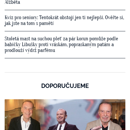
Alžběta
Kvíz pro seniory: Tentokrát obstojí jen ti nejlepší. Ověřte si,
jak jste na tom s pamětí
Stoletá mast na suchou pleť za pár korun pomůže podle
babičky Libušky proti vráskám, popraskaným patám a
prodlouží výdrž parfému
DOPORUČUJEME