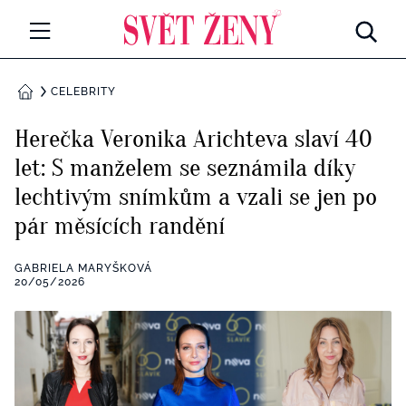
Svetzeny.cz
MÓDA A KRÁSA
CELEBRITY
DOMŮ
CELEBRITY
Herečka Veronika Arichteva slaví 40
Všechny kategorie
let: S manželem se seznámila díky
RETROHUBKY
lechtivým snímkům a vzali se jen po
Rozhovory
PSYCHOLOGIE
pár měsících randění
Všechny kategorie
ZDRAVÍ
GABRIELA MARYŠKOVÁ
20/05/2026
Seberozvoj
Všechny kategorie
ZÁBAVA
Životní styl
Všechny kategorie
BYDLENÍ
Testy a kvízy
Všechny kategorie