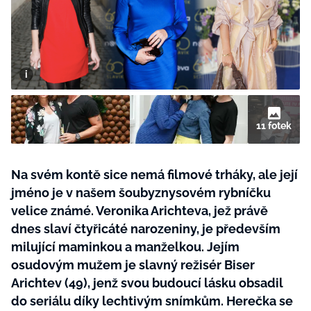
BurdaMedia
Tvoření
Extra
SVĚT ŽENY - 599 KČ
Rady a tipy
ROČNÍ PŘEDPLATNÉ SVĚT ŽENY +
SADA PRODUKTŮ MANA (10 ks)
11 fotek
Na svém kontě sice nemá filmové trháky, ale její
jméno je v našem šoubyznysovém rybníčku
velice známé. Veronika Arichteva, jež právě
dnes slaví čtyřicáté narozeniny, je především
milující maminkou a manželkou. Jejím
osudovým mužem je slavný režisér Biser
Arichtev (49), jenž svou budoucí lásku obsadil
do seriálu díky lechtivým snímkům. Herečka se