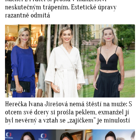
neskutečným trápením. Estetické úpravy
razantně odmítá
Herečka Ivana Jirešová nemá štěstí na muže: S
otcem své dcery si prošla peklem, exmanžel jí
byl nevěrný a vztah se „zajíčkem” je minulostí