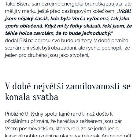
Také Bisera samozřejmě
energická brunetka
zaujala, ale
měl ji v merku ještě před castingovým kolečkem.
„Viděl
jsem nějaký časák, kde byla Verča vyfocená, tak jako
spoře oblečená. Když mi ty fotky ukázali, řekl jsem, že
téhle holce zavolám, že to bude jednoduchý,“
dodal Bisi na adresu své budoucí ženy. V době prvního
seznámení však byli oba zadaní, ale rychle pochopili, že
jeden pro druhého jsou jako stvořeni.
V době největší zamilovanosti se
konala svatba
Přibližně tři týdny spolu
tajně randili
, než došlo k
oficiálnímu přiznání, že herečka s režisérem jsou pár.
Všem posměváčkům, kteří tvrdili, že se jedná jen o
klasické poblouznění na place, vytřeli zrak. Ani ne po půl