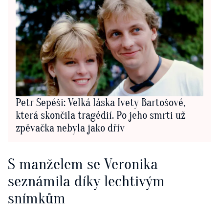
Petr Sepéši: Velká láska Ivety Bartošové,
která skončila tragédií. Po jeho smrti už
zpěvačka nebyla jako dřív
S manželem se Veronika
seznámila díky lechtivým
snímkům