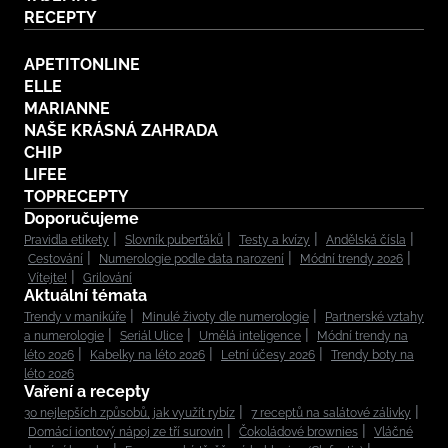
RECEPTY
APETITONLINE
ELLE
MARIANNE
NAŠE KRÁSNÁ ZAHRADA
CHIP
LIFEE
TOPRECEPTY
Doporučujeme
Pravidla etikety
Slovník puberťáků
Testy a kvízy
Andělská čísla
Cestování
Numerologie podle data narození
Módní trendy 2026
Vítejte!
Grilování
Aktuální témata
Trendy v manikúře
Minulé životy dle numerologie
Partnerské vztahy
a numerologie
Seriál Ulice
Umělá inteligence
Módní trendy na
léto 2026
Kabelky na léto 2026
Letní účesy 2026
Trendy boty na
léto 2026
Vaření a recepty
30 nejlepších způsobů, jak využít rybíz
7 receptů na salátové zálivky
Domácí iontový nápoj ze tří surovin
Čokoládové brownies
Vláčné