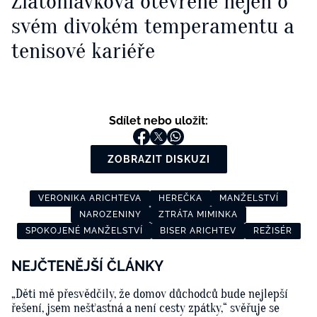
Zlatohlávková otevřeně nejen o
svém divokém temperamentu a
tenisové kariéře
Sdílet nebo uložit:
ZOBRAZIT DISKUZI
VERONIKA ARICHTEVA
HEREČKA
MANŽELSTVÍ
NAROZENINY
ZTRÁTA MIMINKA
SPOKOJENÉ MANŽELSTVÍ
BISER ARICHTEV
REŽISÉR
NEJČTENĚJŠÍ ČLÁNKY
„Děti mě přesvědčily, že domov důchodců bude nejlepší
řešení, jsem nešťastná a není cesty zpátky,“ svěřuje se