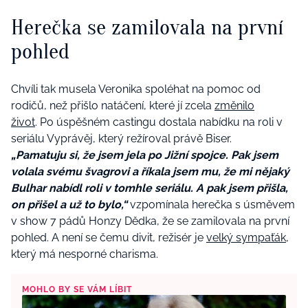
Herečka se zamilovala na první
pohled
Chvíli tak musela Veronika spoléhat na pomoc od
rodičů, než přišlo natáčení, které jí zcela
změnilo
život
. Po úspěšném castingu dostala nabídku na roli v
seriálu Vyprávěj, který režíroval právě Biser.
„Pamatuju si, že jsem jela po Jižní spojce. Pak jsem
volala svému švagrovi a říkala jsem mu, že mi nějaký
Bulhar nabídl roli v tomhle seriálu. A pak jsem přišla,
on přišel a už to bylo,“
vzpomínala herečka s úsměvem
v show 7 pádů Honzy Dědka, že se zamilovala na první
pohled. A není se čemu divit, režisér je
velký sympaťák,
který má nesporné charisma.
MOHLO BY SE VÁM LÍBIT