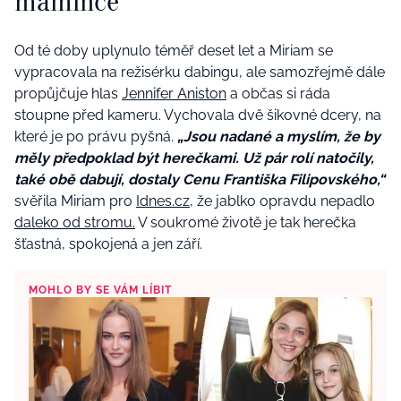
mamince
Od té doby uplynulo téměř deset let a Miriam se
vypracovala na režisérku dabingu, ale samozřejmě dále
propůjčuje hlas
Jennifer Aniston
a občas si ráda
stoupne před kameru. Vychovala dvě šikovné dcery, na
které je po právu pyšná.
„Jsou nadané a myslím, že by
měly předpoklad být herečkami. Už pár rolí natočily,
také obě dabují, dostaly Cenu Františka Filipovského,“
svěřila Miriam pro
Idnes.cz,
že jablko opravdu nepadlo
daleko od stromu.
V soukromé životě je tak herečka
šťastná, spokojená a jen září.
MOHLO BY SE VÁM LÍBIT