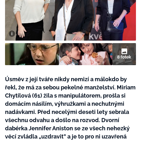
BurdaMedia
Tvoření
Extra
SVĚT ŽENY - 599 KČ
Rady a tipy
ROČNÍ PŘEDPLATNÉ SVĚT ŽENY +
SADA PRODUKTŮ MANA (10 ks)
8 fotek
Úsměv z její tváře nikdy nemizí a málokdo by
řekl, že má za sebou pekelné manželství. Miriam
Chytilová (61) žila s manipulátorem, prošla si
domácím násilím, výhružkami a nechutnými
nadávkami. Před necelými deseti lety sebrala
všechnu odvahu a došlo na rozvod. Dvorní
dabérka Jennifer Aniston se ze všech nehezký
věcí zvládla „uzdravit” a je to pro ni uzavřená