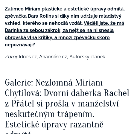
Zatímco Miriam plastické a estetické úpravy odmítá,
zpěvačka Dara Rolins si díky nim udržuje mladistvý
vzhled, kterého se nehodlá vzdát.
Věděli jste, že má
Darinka za sebou zákrok, za nejž se na ni snesla
obrovská vlna kritiky, a mnozí zpěvačku skoro
nepoznávají?
Zdroj:
Idnes.cz, Ahaonline.cz, Autorský článek
Galerie: Nezlomná Miriam
Chytilová: Dvorní dabérka Rachel
z Přátel si prošla v manželství
neskutečným trápením.
Estetické úpravy razantně