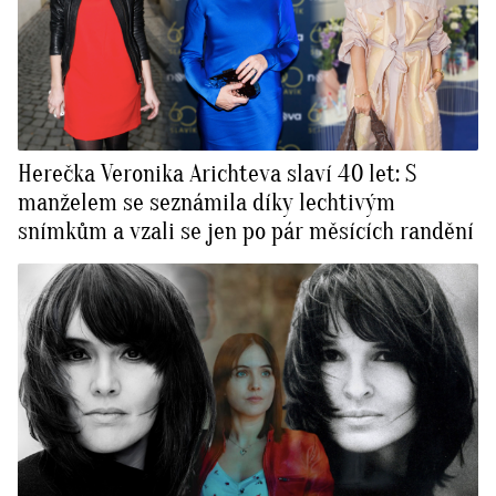
Herečka Veronika Arichteva slaví 40 let: S
manželem se seznámila díky lechtivým
snímkům a vzali se jen po pár měsících randění