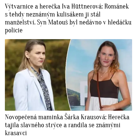
Výtvarnice a herečka Iva Hüttnerová: Románek
s tehdy neznámým kulisákem ji stál
manželství. Syn Matouš byl nedávno v hledáčku
policie
Novopečená maminka Šárka Krausová: Herečka
tajila slavného strýce a randila se známými
krasavci