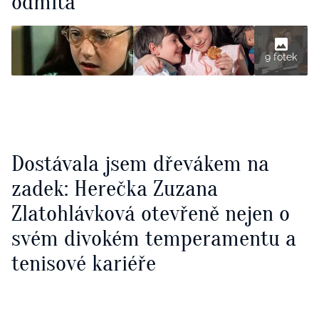
odmítá
9 fotek
Dostávala jsem dřevákem na
zadek: Herečka Zuzana
Zlatohlávková otevřeně nejen o
svém divokém temperamentu a
tenisové kariéře