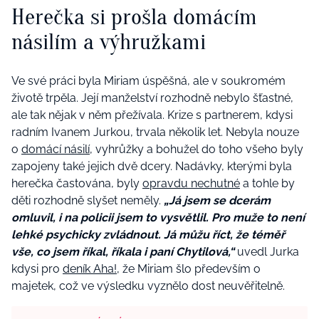
Herečka si prošla domácím
násilím a výhružkami
Ve své práci byla Miriam úspěšná, ale v soukromém
životě trpěla. Její manželství rozhodně nebylo šťastné,
ale tak nějak v něm přežívala. Krize s partnerem, kdysi
radním Ivanem Jurkou, trvala několik let. Nebyla nouze
o
domácí násilí
, vyhrůžky a bohužel do toho všeho byly
zapojeny také jejich dvě dcery. Nadávky, kterými byla
herečka častována, byly
opravdu nechutné
a tohle by
děti rozhodně slyšet neměly.
„Já jsem se dcerám
omluvil, i na policii jsem to vysvětlil. Pro muže to není
lehké psychicky zvládnout. Já můžu říct, že téměř
vše, co jsem říkal, říkala i paní Chytilová,“
uvedl Jurka
kdysi pro
deník Aha!
, že Miriam šlo především o
majetek, což ve výsledku vyznělo dost neuvěřitelně.