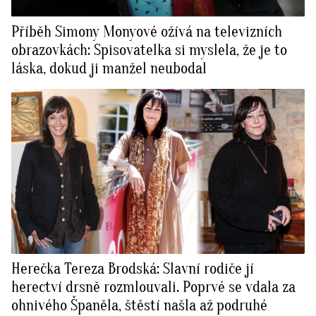
Příběh Simony Monyové ožívá na televizních
obrazovkách: Spisovatelka si myslela, že je to
láska, dokud ji manžel neubodal
Herečka Tereza Brodská: Slavní rodiče jí
herectví drsně rozmlouvali. Poprvé se vdala za
ohnivého Španěla, štěstí našla až podruhé