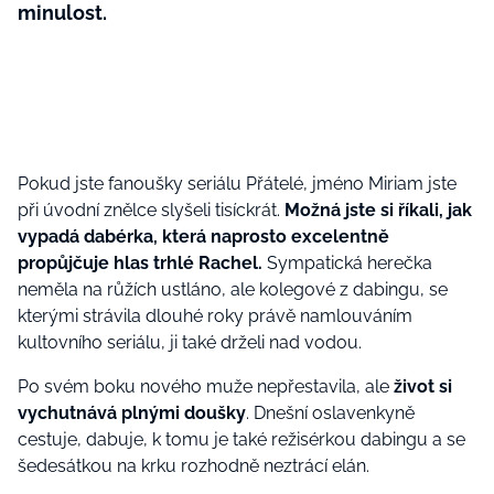
minulost.
Pokud jste fanoušky seriálu Přátelé, jméno Miriam jste
při úvodní znělce slyšeli tisíckrát.
Možná jste si říkali, jak
vypadá dabérka, která naprosto excelentně
propůjčuje hlas trhlé Rachel.
Sympatická herečka
neměla na růžích ustláno, ale kolegové z dabingu, se
kterými strávila dlouhé roky právě namlouváním
kultovního seriálu, ji také drželi nad vodou.
Po svém boku nového muže nepřestavila, ale
život si
vychutnává plnými doušky
. Dnešní oslavenkyně
cestuje, dabuje, k tomu je také režisérkou dabingu a se
šedesátkou na krku rozhodně neztrácí elán.