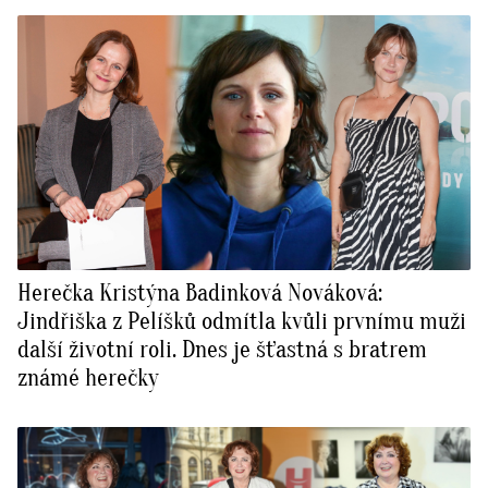
Herečka Kristýna Badinková Nováková:
Jindřiška z Pelíšků odmítla kvůli prvnímu muži
další životní roli. Dnes je šťastná s bratrem
známé herečky