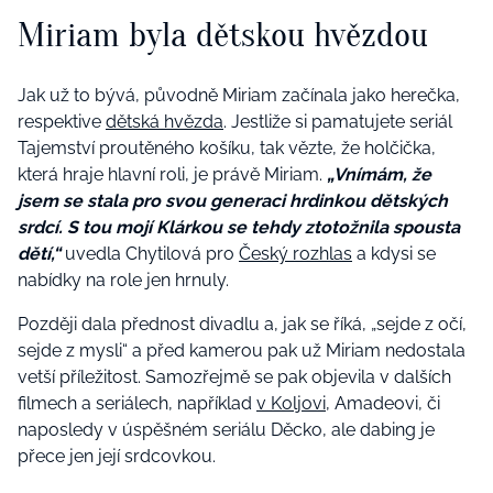
Miriam byla dětskou hvězdou
Jak už to bývá, původně Miriam začínala jako herečka,
respektive
dětská hvězda
. Jestliže si pamatujete seriál
Tajemství proutěného košíku, tak vězte, že holčička,
která hraje hlavní roli, je právě Miriam.
„Vnímám, že
jsem se stala pro svou generaci hrdinkou dětských
srdcí. S tou mojí Klárkou se tehdy ztotožnila spousta
dětí,“
uvedla Chytilová pro
Český rozhlas
a kdysi se
nabídky na role jen hrnuly.
Později dala přednost divadlu a, jak se říká, „sejde z očí,
sejde z mysli“ a před kamerou pak už Miriam nedostala
vetší příležitost. Samozřejmě se pak objevila v dalších
filmech a seriálech, například
v Koljovi,
Amadeovi, či
naposledy v úspěšném seriálu Děcko, ale dabing je
přece jen její srdcovkou.