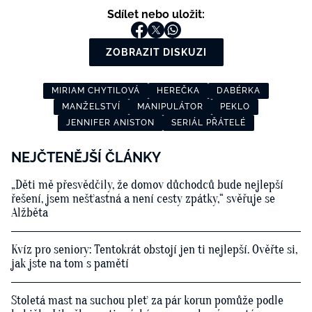
Sdílet nebo uložit:
ZOBRAZIT DISKUZI
MIRIAM CHYTILOVÁ
HEREČKA
DABÉRKA
MANŽELSTVÍ
MANIPULÁTOR
PEKLO
JENNIFER ANISTON
SERIÁL PŘÁTELÉ
NEJČTENĚJŠÍ ČLÁNKY
„Děti mě přesvědčily, že domov důchodců bude nejlepší
řešení, jsem nešťastná a není cesty zpátky,“ svěřuje se
Alžběta
Kvíz pro seniory: Tentokrát obstojí jen ti nejlepší. Ověřte si,
jak jste na tom s pamětí
Stoletá mast na suchou pleť za pár korun pomůže podle