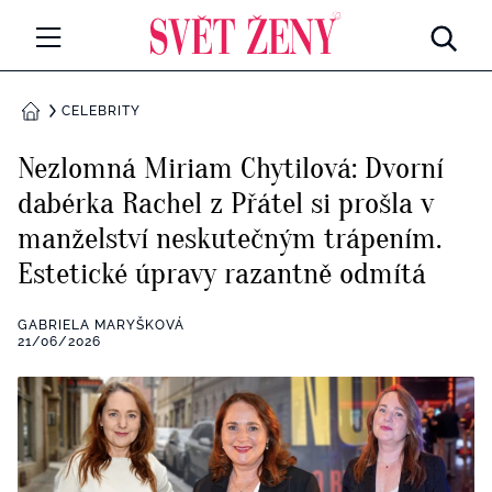
Svetzeny.cz
MÓDA A KRÁSA
CELEBRITY
DOMŮ
CELEBRITY
Nezlomná Miriam Chytilová: Dvorní
Všechny kategorie
dabérka Rachel z Přátel si prošla v
RETROHUBKY
manželství neskutečným trápením.
Rozhovory
PSYCHOLOGIE
Estetické úpravy razantně odmítá
Všechny kategorie
ZDRAVÍ
GABRIELA MARYŠKOVÁ
21/06/2026
Seberozvoj
Všechny kategorie
ZÁBAVA
Životní styl
Všechny kategorie
BYDLENÍ
Testy a kvízy
Všechny kategorie