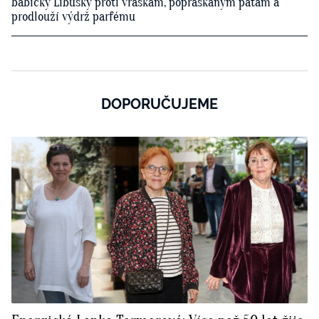
babičky Libušky proti vráskám, popraskaným patám a
prodlouží výdrž parfému
DOPORUČUJEME