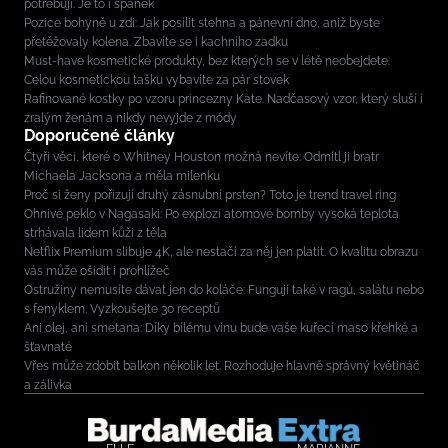
potřebují. Je to i spánek
Pozice bohyně u zdi: Jak posílit stehna a pánevní dno, aniž byste
přetěžovaly kolena. Zbavíte se i kachního zadku
Must-have kosmetické produkty, bez kterých se v létě neobejdete:
Celou kosmetickou tašku vybavíte za pár stovek
Rafinované kostky po vzoru princezny Kate. Nadčasový vzor, který sluší i
zralým ženám a nikdy nevyjde z módy
Doporučené články
Čtyři věci, které o Whitney Houston možná nevíte: Odmítl ji bratr
Michaela Jacksona a měla milenku
Proč si ženy pořizují druhý zásnubní prsten? Toto je trend travel ring
Ohnivé peklo v Nagasaki: Po explozi atomové bomby vysoká teplota
strhávala lidem kůži z těla
Netflix Premium slibuje 4K, ale nestačí za něj jen platit. O kvalitu obrazu
vás může ošidit i prohlížeč
Ostružiny nemusíte dávat jen do koláče: Fungují také v ragú, salátu nebo
s fenyklem. Vyzkoušejte 30 receptů
Ani olej, ani smetana: Díky bílému vínu bude vaše kuřecí maso křehké a
šťavnaté
Vřes může zdobit balkon několik let. Rozhoduje hlavně správný květináč
a zálivka