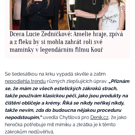
Dcera Lucie Zedníčkové: Amelie hraje, zpívá
a z fleku by si mohla zahrát roli své
maminky v legendárním filmu Kouř
Se šedesátkou na krku vypadá skvěle a zatím
nepodlehla trendu
různých zlepšujících úprav.
„Přiznám
se, že mám ze všech estetických zákroků strach,
takže používám klasickou péči, jako jsou produkty na
čištění obličeje a krémy. Říká se nikdy neříkej nikdy,
takže nevím, zda do budoucna nějakou proceduru
nepodstoupím,“
uvedla Chytilová pro
Denik.cz,
že jako
herečka potřebuje mít mimiku a zkrátka je k těmto
zákrokům nedůvěřivá.