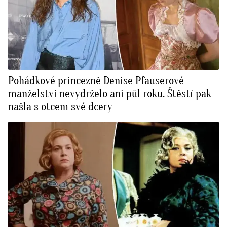
Pohádkové princezně Denise Pfauserové
manželství nevydrželo ani půl roku. Štěstí pak
našla s otcem své dcery