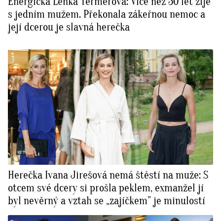
Energická Lenka Termerová: Více než 50 let žije
s jedním mužem. Překonala zákeřnou nemoc a
její dcerou je slavná herečka
Herečka Ivana Jirešová nemá štěstí na muže: S
otcem své dcery si prošla peklem, exmanžel jí
byl nevěrný a vztah se „zajíčkem” je minulostí