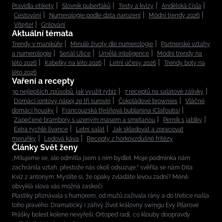
Pravidla etikety
Slovník puberťáků
Testy a kvízy
Andělská čísla
Cestování
Numerologie podle data narození
Módní trendy 2026
Vítejte!
Grilování
Aktuální témata
Trendy v manikúře
Minulé životy dle numerologie
Partnerské vztahy
a numerologie
Seriál Ulice
Umělá inteligence
Módní trendy na
léto 2026
Kabelky na léto 2026
Letní účesy 2026
Trendy boty na
léto 2026
Vaření a recepty
30 nejlepších způsobů, jak využít rybíz
7 receptů na salátové zálivky
Domácí iontový nápoj ze tří surovin
Čokoládové brownies
Vláčné
domácí housky
Francouzská třešňová bublanina (Clafoutis)
Zapečené brambory s uzeným masem a smetanou
Perník s jablky
Extra rychlé lívance
Letní salát
Jak skladovat a zpracovat
meruňky
Ledová káva
Recepty z horkovzdušné fritézy
Články Svět ženy
„Milujeme se, ale odmítla jsem s ním bydlet. Moje podmínka nám
zachránila vztah, přestože nás okolí odsuzuje,“ svěřila se nám Dita
Kvíz z antonym: Myslíte si, že opaky zvládáte levou zadní? Méně
obvyklá slova vás možná zaskočí
Plastiky přiznávala s humorem, od mužů zažívala rány a do třetice našla
toho pravého: Dramatický i zářivý život královny swingu Evy Pilarové
Prášky bolest kolene nevyřeší. Ortoped radí, co klouby doopravdy