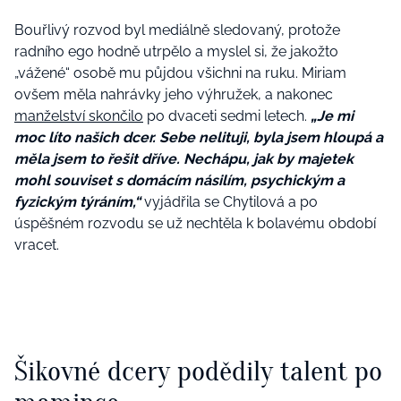
Bouřlivý rozvod byl mediálně sledovaný, protože
radního ego hodně utrpělo a myslel si, že jakožto
„vážené“ osobě mu půjdou všichni na ruku. Miriam
ovšem měla nahrávky jeho výhružek, a nakonec
manželství skončilo
po dvaceti sedmi letech.
„Je mi
moc líto našich dcer. Sebe nelituji, byla jsem hloupá a
měla jsem to řešit dříve. Nechápu, jak by majetek
mohl souviset s domácím násilím, psychickým a
fyzickým týráním,“
vyjádřila se Chytilová a po
úspěšném rozvodu se už nechtěla k bolavému období
vracet.
Šikovné dcery podědily talent po