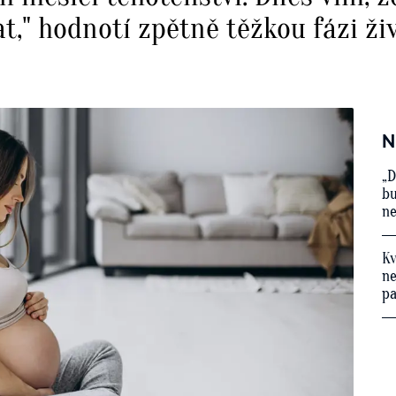
t," hodnotí zpětně těžkou fázi ži
N
„D
bu
ne
Kv
ne
p