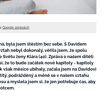
na
Google zprávách
tná, byla jsem štěstím bez sebe. S Davidem
 vztah nebyl dokonalý, věřila jsem, že spolu
 Světu ženy Klára (40). Zpráva o našem dítěti
i, že to bude začátek nové kapitoly - kapitoly
ak však měsíce ubíhaly, začala jsem na Davidovi
žitý, podrážděný a méně se v našem vztahu
esu a myslela jsem si, že jen potřebuje čas, aby
e otcem.