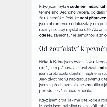
Když jsem byla
v sedmém měsíci těh
temnějšího. Jednoho večera, po další na
že už nemůže. Řekl, že
není připraven
jsem ohromená, nedokázala jsem pochopi
rozmyslel, aby myslel na dítě. Ale on u
odešel
, zanechal mě samotnou a znič
Od zoufalství k pevné
Několik týdnů jsem byla v šoku. Nemoh
nímž jsem plánovala strávit život,
mě o
jsem probrečela dojetím,
naplněná
str
Jaký život
mohu
nabídnout svému dítě
jsem si představovala, se zhroutila a j
porodu se však něco změnilo.
Když jsem cítila, jak mé dítě kope a r
Musela jsem být silná nejen kvůli sobě,