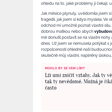
ohledu na to, jaké problémy ji čekají, 
Jak měsíce plynuly, uvědomila jsem s
tragédií, jak jsem si kdysi myslela. Ve 
odchod mi umožnil poznat vlastní sílu,
dobrou matkou nebo abych
vybudova
mě donutil postavit se na vlastní nohy
dnes. Už jsem se nemusela potýkat s 
rozpolceností ohledně naší budoucnosti
skutečně můj vlastní, naplněný láskou, 
MOHLO BY SE VÁM LÍBIT
Lži umí zničit vztahy. Jak ty v
tak ty nevědomé. Možná je říká
často