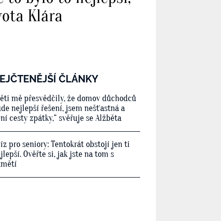
vota Klára
EJČTENĚJŠÍ ČLÁNKY
ěti mě přesvědčily, že domov důchodců
de nejlepší řešení, jsem nešťastná a
ní cesty zpátky,“ svěřuje se Alžběta
íz pro seniory: Tentokrát obstojí jen ti
jlepší. Ověřte si, jak jste na tom s
amětí