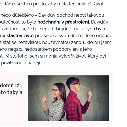
udělám všechno pro to, aby měla ten nejlepší život.
i něco důležitého - Davidův odchod nebyl takovou
skutečnosti to bylo
požehnání v přestrojení
. Davidův
 uvědomit si, že ho nepotřebuji k tomu, abych byla
la šťastný život
pro sebe a svou dceru. Jeho odchod
 a stát se nezávislou, houževnatou ženou, kterou jsem
jeho
negací
, nedostatkem podpory ani s jeho
. Místo toho jsem si mohla vytvořit život, který byl
pozitivitou a nadějí.
ědomé lži,
te taky a