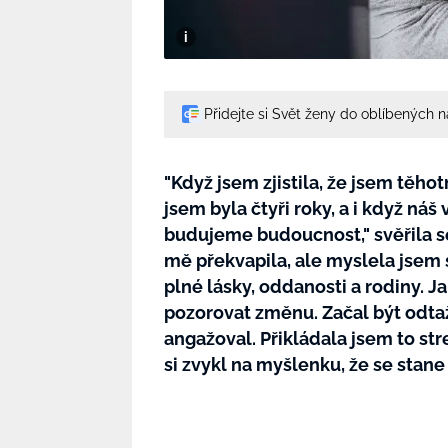
Přidejte si Svět ženy do oblíbených 
"Když jsem zjistila, že jsem těho
jsem byla čtyři roky, a i když náš
budujeme budoucnost," svěřila se
mě překvapila, ale myslela jsem s
plné lásky, oddanosti a rodiny. J
pozorovat změnu. Začal být odta
angažoval. Přikládala jsem to str
si zvykl na myšlenku, že se stan