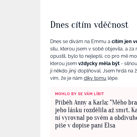
Dnes cítím vděčnost
Dnes se dívám na Emmu a
cítím jen 
sílu, kterou jsem v sobě objevila, a za
opustil, bylo to nejlepší, co pro mě m
kterou jsem
vždycky měla být
- silno
ji někdo jiný doplňoval. Jsem hrdá na
vím, že je nám
díky tomu
lépe.
MOHLO BY SE VÁM LÍBIT
Příběh Anny a Karla: "Mého bra
jeho lásku rozdělila až smrt. Ka
ní vyrovnal po svém a obdivuh
píše v dopise paní Elsa