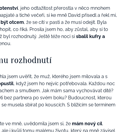
otenství
, jeho odtažitost přerostla v něco mnohem
pjaté a tiché večeři, si ke mně David přisedl a řekl mi,
 být otcem
, že se cítí v pasti a že musí odejít. Byla
t, co říká. Prosila jsem ho, aby zůstal, aby si to
ž byl rozhodnutý. Ještě téže noci si
sbalil kufry a
enou.
mu rozhodnutí
la jsem uvěřit, že muž, kterého jsem milovala a s
pustil
, když jsem ho nejvíc potřebovala. Každou noc
achem a smutkem. Jak
mám
sama vychovávat dítě?
ti bez partnera po svém boku? Budoucnost, kterou
á
se
musela sbírat
po kouscích
.
S blížícím se termínem
oste ve mně, uvědomila jsem si, že
mám nový cíl
.
 ale i kvůli tomu malému životu, který na mně závisel.