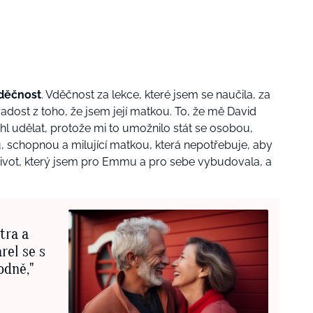
vděčnost
. Vděčnost za lekce, které jsem se naučila, za
 radost z toho, že jsem její matkou. To, že mě David
ohl udělat, protože mi to umožnilo stát se osobou,
u, schopnou a milující matkou, která nepotřebuje, aby
 život, který jsem pro Emmu a pro sebe vybudovala, a
tra a
rel se s
odně,"