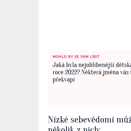
MOHLO BY SE VÁM LÍBIT
Jaká byla nejoblíbenější dětsk
roce 2022? Některá jména vás
překvapí
Nízké sebevědomí může
několik z nich: