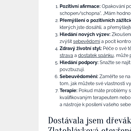
Pozitivní afirmace:
Opakování poz
schopen/schopna“, „Mám hodnot
Přemýšlení o pozitivních zážitc
kterých jste dosáhli, a přemýšlejte
Hledání nových výzev:
Zkoušení
zvýšit
sebevědomí
a pocit kontr
Zdravý životní styl:
Péče o své těl
strava
a
dostatek spánku
, může 
Hledání podpory:
Snažte se najít
povzbuzují.
Sebeuvědomění:
Zaměřte se na s
tom, jak můžete své vlastnosti vy
Terapie:
Pokud máte problémy s
kvalifikovaným terapeutem neb
a nástroje k posílení vašeho seb
Dostávala jsem dřevá
Zlatohlávková otevřen