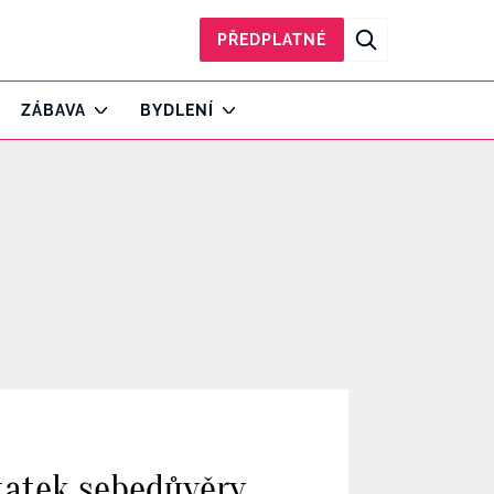
PŘEDPLATNÉ
ZÁBAVA
BYDLENÍ
tatek sebedůvěry