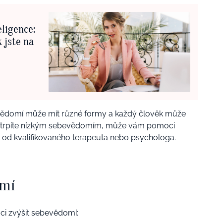
eligence:
 jste na
bevědomí může mít různé formy a každý člověk může
 že trpíte nízkým sebevědomím, může vám pomoci
d kvalifikovaného terapeuta nebo psychologa.
omí
ci zvýšit sebevědomí: