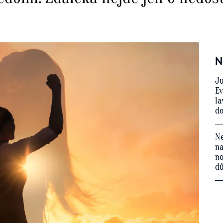
N
Ju
Ev
la
do
Ne
na
no
d