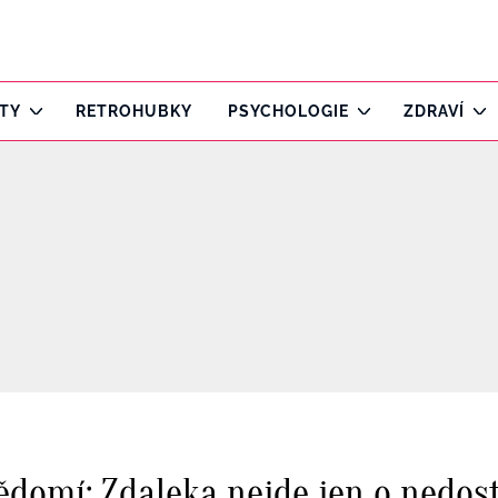
ITY
RETROHUBKY
PSYCHOLOGIE
ZDRAVÍ
ědomí: Zdaleka nejde jen o nedos