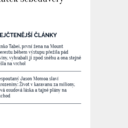
EJČTENĚJŠÍ ČLÁNKY
nko Tabei, první žena na Mount
erestu během výstupu přežila pád
viny, vyhrabali ji zpod sněhu a ona stejně
šla na vrchol
spoutaný Jason Momoa slaví
rozeniny: Život v karavanu za miliony,
vá osudová láska a tajné plány na
ůchod