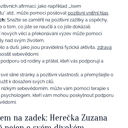
itivních afirmací, jako například „Jsem
u“ atd., může pomoci posilovat
pozitivní vnitřní hlas
.
ích:
Snažte se zaměřit na pozitivní zážitky a úspěchy,
 o tom, co jste se naučili a co jste dokázali.
 nových věcí a překonávání výzev může pomoci
oly nad svým životem.
o a duši, jako jsou pravidelná fyzická aktivita,
zdravá
posílit sebevědomí.
 podporu od rodiny a přátel, kteří vás podporují a
vé silné stránky a pozitivní vlastnosti, a přemýšlejte o
užít k dosažení svých cílů.
 nízkým sebevědomím, může vám pomoci terapie s
o psychologem, kteří vám mohou poskytnout podporu
evědomí.
kem na zadek: Herečka Zuzana
ě nejen o svém divokém