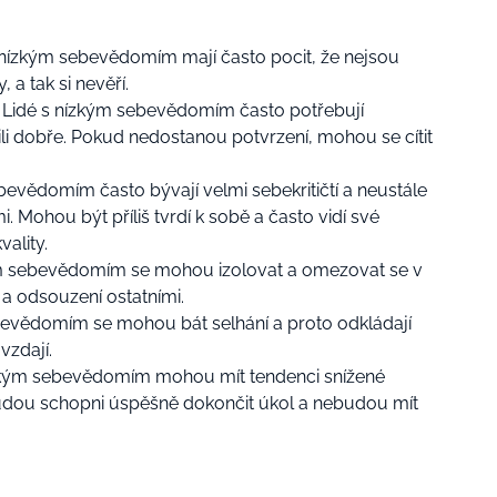
 nízkým sebevědomím mají často pocit, že nejsou
 a tak si nevěří.
Lidé s nízkým sebevědomím často potřebují
tili dobře. Pokud nedostanou potvrzení, mohou se cítit
bevědomím často bývají velmi sebekritičtí a neustále
i. Mohou být příliš tvrdí k sobě a často vidí své
vality.
m sebevědomím se mohou izolovat a omezovat se v
í a odsouzení ostatními.
bevědomím se mohou bát selhání a proto odkládají
vzdají.
zkým sebevědomím mohou mít tendenci snížené
nebudou schopni úspěšně dokončit úkol a nebudou mít