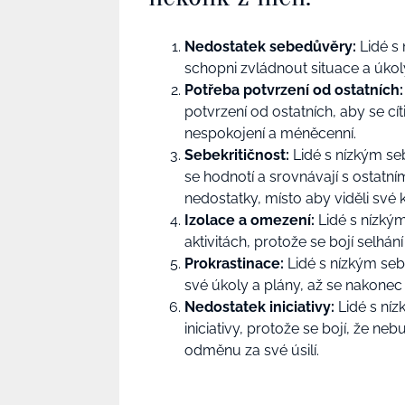
Nedostatek sebedůvěry:
Lidé s
schopni zvládnout situace a úkoly,
Potřeba potvrzení od ostatních:
potvrzení od ostatních, aby se cí
nespokojení a méněcenní.
Sebekritičnost:
Lidé s nízkým se
se hodnotí a srovnávají s ostatním
nedostatky, místo aby viděli své k
Izolace a omezení:
Lidé s nízký
aktivitách, protože se bojí selhán
Prokrastinace:
Lidé s nízkým se
své úkoly a plány, až se nakonec 
Nedostatek iniciativy:
Lidé s ní
iniciativy, protože se bojí, že 
odměnu za své úsilí.