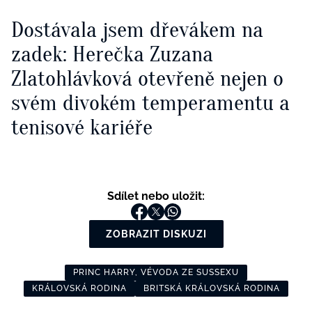
Dostávala jsem dřevákem na
zadek: Herečka Zuzana
Zlatohlávková otevřeně nejen o
svém divokém temperamentu a
tenisové kariéře
Sdílet nebo uložit:
ZOBRAZIT DISKUZI
PRINC HARRY, VÉVODA ZE SUSSEXU
KRÁLOVSKÁ RODINA
BRITSKÁ KRÁLOVSKÁ RODINA