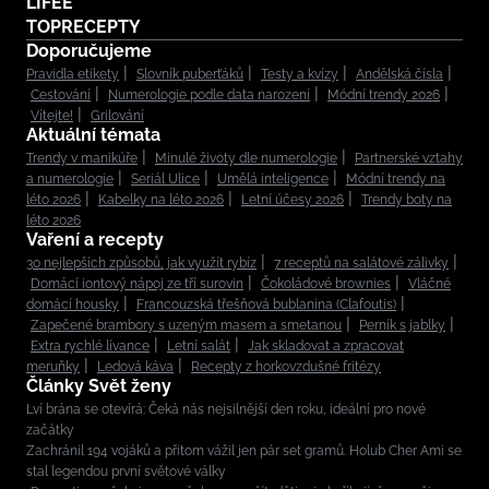
LIFEE
TOPRECEPTY
Doporučujeme
Pravidla etikety
Slovník puberťáků
Testy a kvízy
Andělská čísla
Cestování
Numerologie podle data narození
Módní trendy 2026
Vítejte!
Grilování
Aktuální témata
Trendy v manikúře
Minulé životy dle numerologie
Partnerské vztahy
a numerologie
Seriál Ulice
Umělá inteligence
Módní trendy na
léto 2026
Kabelky na léto 2026
Letní účesy 2026
Trendy boty na
léto 2026
Vaření a recepty
30 nejlepších způsobů, jak využít rybíz
7 receptů na salátové zálivky
Domácí iontový nápoj ze tří surovin
Čokoládové brownies
Vláčné
domácí housky
Francouzská třešňová bublanina (Clafoutis)
Zapečené brambory s uzeným masem a smetanou
Perník s jablky
Extra rychlé lívance
Letní salát
Jak skladovat a zpracovat
meruňky
Ledová káva
Recepty z horkovzdušné fritézy
Články Svět ženy
Lví brána se otevírá: Čeká nás nejsilnější den roku, ideální pro nové
začátky
Zachránil 194 vojáků a přitom vážil jen pár set gramů. Holub Cher Ami se
stal legendou první světové války