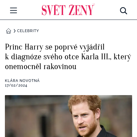
Svetzeny.cz
MÓDA A KRÁSA
CELEBRITY
DOMŮ
CELEBRITY
Princ Harry se poprvé vyjádřil
Všechny kategorie
k diagnóze svého otce Karla III., který
RETROHUBKY
onemocněl rakovinou
Rozhovory
PSYCHOLOGIE
KLÁRA NOVOTNÁ
Všechny kategorie
17/02/2024
ZDRAVÍ
Seberozvoj
Všechny kategorie
ZÁBAVA
Životní styl
Všechny kategorie
BYDLENÍ
Testy a kvízy
Všechny kategorie