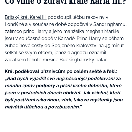
Co víme o zdraví krále Karla III.?
Britský král Karel III.
podstoupil léčbu rakoviny v
Londýně a v současné době odpočívá v Sandringhamu,
zatímco princ Harry a jeho manželka Meghan Markle
jsou v současné době v Kanadě. Princ Harry se během
26hodinové cesty do Spojeného království na 45 minut
setkal se svým otcem, jehož diagnózu oznámil
začátkem tohoto měsíce Buckinghamský palác.
Král poděkoval příznivcům po celém světě a řekl:
„Rád bych vyjádřil své nejsrdečnější poděkování za
mnoho zpráv podpory a přání všeho dobrého, které
jsem v posledních dnech obdržel. Jak všichni, kteří
byli postiženi rakovinou, vědí, takové myšlenky jsou
největší útěchou a povzbuzením.“