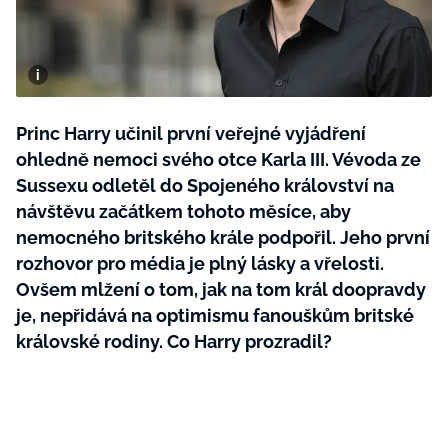
BurdaMedia
Tvoření
Extra
SVĚT ŽENY - 599 KČ
Rady a tipy
ROČNÍ PŘEDPLATNÉ SVĚT ŽENY +
SADA PRODUKTŮ MANA (10 ks)
Princ Harry učinil první veřejné vyjádření
ohledně nemoci svého otce Karla III. Vévoda ze
Sussexu odletěl do Spojeného království na
návštěvu začátkem tohoto měsíce, aby
nemocného britského krále podpořil. Jeho první
rozhovor pro média je plný lásky a vřelosti.
Ovšem mlžení o tom, jak na tom král doopravdy
je, nepřidává na optimismu fanouškům britské
královské rodiny. Co Harry prozradil?