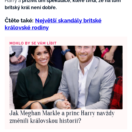
Harry a
přiživil tím spekulace, které tvrdí, že na tom
britský král není dobře.
Čtěte také:
Největší skandály britské
královské rodiny
MOHLO BY SE VÁM LÍBIT
Jak Meghan Markle a princ Harry navždy
změnili královskou historii?