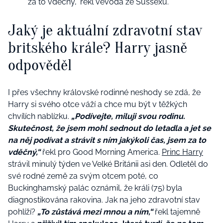
za to vděčný,“ řekl vévoda ze Sussexu.
Jaký je aktuální zdravotní stav
britského krále? Harry jasně
odpověděl
I přes všechny královské rodinné neshody se zdá, že
Harry si svého otce váží a chce mu být v těžkých
chvílích nablízku.
„Podívejte, miluji svou rodinu.
Skutečnost, že jsem mohl sednout do letadla a jet se
na něj podívat a strávit s ním jakýkoli čas, jsem za to
vděčný,“
řekl pro Good Morning America.
Princ Harry
strávil minulý týden ve Velké Británii asi den. Odletěl do
své rodné země za svým otcem poté, co
Buckinghamský palác oznámil, že králi (75) byla
diagnostikována rakovina. Jak na jeho zdravotní stav
pohlíží?
„To zůstává mezi mnou a ním,“
řekl tajemně