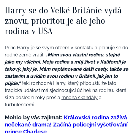
Harry se do Velké Británie vydá
znovu, prioritou je ale jeho
rodina v USA
Princ Harry je se svým otcem v kontaktu a plánuje se do
rodné země vrátit.
„Mám svou vlastní rodinu, stejně
jako my všichni. Moje rodina a můj život v Kalifornii je
takový, jaký je. Mám naplánované další cesty, takže se
zastavím a uvidím svou rodinu v Británii, jak jen to
půjde,“
řekl rozhodně Harry, který připouští, že tato
tragická událost má sjednocující účinek na rodinu, která
si za poslední roky prošla
mnoha skandály
a
turbulencemi.
Mohlo by vás zajímat:
Královská rodina zažívá
nečekané drama! Začíná policejní vyšetřování
prince Charlese