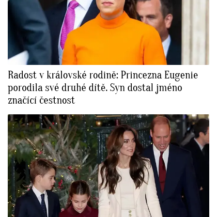
Radost v královské rodině: Princezna Eugenie
porodila své druhé dítě. Syn dostal jméno
značící čestnost