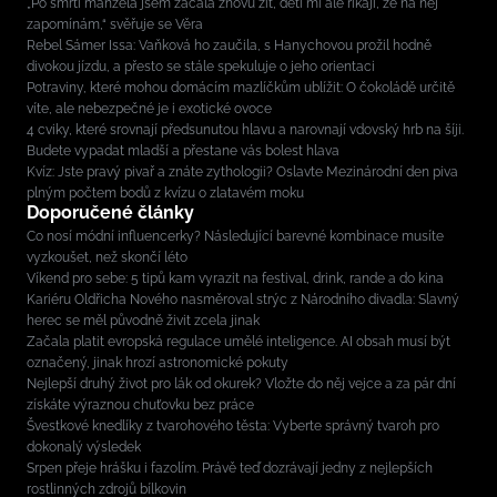
„Po smrti manžela jsem začala znovu žít, děti mi ale říkají, že na něj
zapomínám,“ svěřuje se Věra
Rebel Sámer Issa: Vaňková ho zaučila, s Hanychovou prožil hodně
divokou jízdu, a přesto se stále spekuluje o jeho orientaci
Potraviny, které mohou domácím mazlíčkům ublížit: O čokoládě určitě
víte, ale nebezpečné je i exotické ovoce
4 cviky, které srovnají předsunutou hlavu a narovnají vdovský hrb na šíji.
Budete vypadat mladší a přestane vás bolest hlava
Kvíz: Jste pravý pivař a znáte zythologii? Oslavte Mezinárodní den piva
plným počtem bodů z kvízu o zlatavém moku
Doporučené články
Co nosí módní influencerky? Následující barevné kombinace musíte
vyzkoušet, než skončí léto
Víkend pro sebe: 5 tipů kam vyrazit na festival, drink, rande a do kina
Kariéru Oldřicha Nového nasměroval strýc z Národního divadla: Slavný
herec se měl původně živit zcela jinak
Začala platit evropská regulace umělé inteligence. AI obsah musí být
označený, jinak hrozí astronomické pokuty
Nejlepší druhý život pro lák od okurek? Vložte do něj vejce a za pár dní
získáte výraznou chuťovku bez práce
Švestkové knedlíky z tvarohového těsta: Vyberte správný tvaroh pro
dokonalý výsledek
Srpen přeje hrášku i fazolím. Právě teď dozrávají jedny z nejlepších
rostlinných zdrojů bílkovin