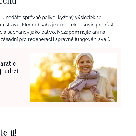
pěchu
ělu nedáte správné palivo, kýžený výsledek se
ou stravu, která obsahuje
dostatek bílkovin pro růst
e a sacharidy jako palivo. Nezapomínejte ani na
e zásadní pro regeneraci i správné fungování svalů.
arat o
i udrží
e ji!