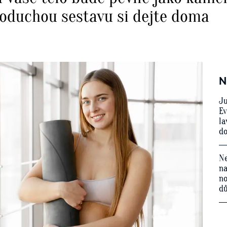
noduchou sestavu si dejte doma
N
Ju
Ev
la
do
Ne
na
no
d