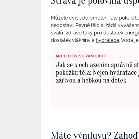
Strava je polovina ús
Můžete cvičit do omdlení, ale pokud t
nedostaví. Pevné tělo si žádá vyvážen
svalů
, zdravé tuky pro dostatek energi
dostatek vlákniny a
hydratace
. Voda j
MOHLO BY SE VÁM LÍBIT
Jak se s ochlazením správně st
pokožku těla: Nejen hydratace j
zářivou a hebkou na dotek
Máte výmluvu? Zahoďt