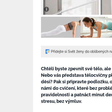
Přidejte si Svět ženy do oblíbených 
Chtěli byste zpevnit své tělo, al
Nebo vás představa tělocvičny p
děsí? Pak si připravte podložku, 
námi do cvičení, které bez probl
pravidelnosti a patnáct minut den
stresu, bez výmluv.