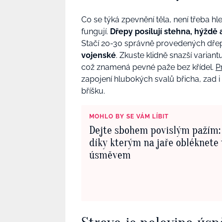
Co se týká zpevnění těla, není třeba hl
fungují.
Dřepy posilují stehna, hýždě a
Stačí 20-30 správně provedených dřepů a
vojenské
. Zkuste klidně snazší varia
což znamená pevné paže bez křídel.
P
zapojení hlubokých svalů břicha, zad i
bříšku.
MOHLO BY SE VÁM LÍBIT
Dejte sbohem povislým pažím: 
díky kterým na jaře obléknete 
úsměvem