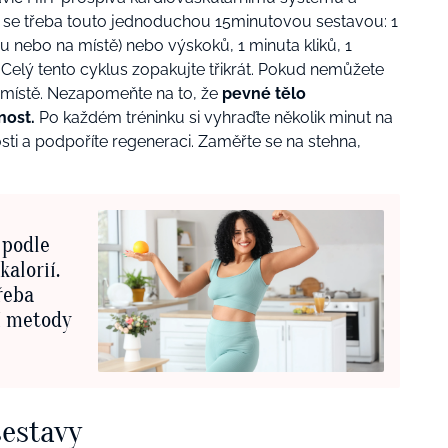
te se třeba touto jednoduchou 15minutovou sestavou: 1
nu nebo na místě) nebo výskoků, 1 minuta kliků, 1
Celý tento cyklus zopakujte třikrát. Pokud nemůžete
a místě. Nezapomeňte na to, že
pevné tělo
nost.
Po každém tréninku si vyhraďte několik minut na
sti a podpoříte regeneraci. Zaměřte se na stehna,
 podle
kalorií.
řeba
í metody
sestavy