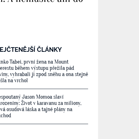
EJČTENĚJŠÍ ČLÁNKY
nko Tabei, první žena na Mount
erestu během výstupu přežila pád
viny, vyhrabali ji zpod sněhu a ona stejně
šla na vrchol
spoutaný Jason Momoa slaví
rozeniny: Život v karavanu za miliony,
vá osudová láska a tajné plány na
ůchod