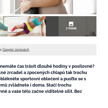
7 fotek
na
Google zprávách
e nemáte čas trávit dlouhé hodiny v posilovně?
lné zrcadel a zpocených chlapů tak trochu
oblékněte sportovní oblečení a pusťte se s
émů zvládnete i doma. Stačí trochu
ně a vaše tělo začne viditelně sílit. Bez