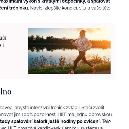
 maximální výkon s krátkými odpočinky, a spalovat
ení tréninku.
Navíc,
zlepšíte kondici
, sílu a vaše tělo
aši
 i
plno
ec, abyste intenzivní trénink zvládli. Stačí zvolit
a věnovat jim 100% pozornost. HIIT má jednu obrovskou
 tedy spalování kalorií ještě hodiny po cvičení.
Tělo
Navíc HIIT prospívá kardiovaskulárnímu systému a