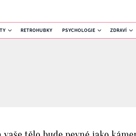
ITY
RETROHUBKY
PSYCHOLOGIE
ZDRAVÍ
 vaše tělo bude pevné jako káme