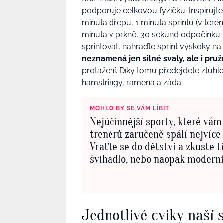
podporuje celkovou fyzičku
. Inspiruj
minuta dřepů, 1 minuta sprintu (v teré
minuta v prkně, 30 sekund odpočinku. 
sprintovat, nahraďte sprint výskoky n
neznamená jen silné svaly, ale i pruž
protažení. Díky tomu předejdete ztuhlo
hamstringy, ramena a záda.
MOHLO BY SE VÁM LÍBIT
Nejúčinnější sporty, které vám
trenérů zaručeně spálí nejvíce 
Vraťte se do dětství a zkuste t
švihadlo, nebo naopak modern
Jednotlivé cviky naší 