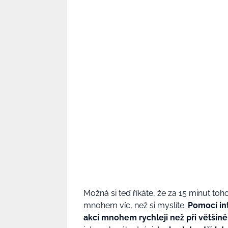
Možná si teď říkáte, že za 15 minut to
mnohem víc, než si myslíte.
Pomocí int
akci mnohem rychleji než při většině