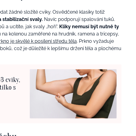
edat žádné složité cviky. Osvědčené klasiky totiž
 stabilizační svaly.
Navíc podporují spalování tuků.
 ucítíte, jak svaly „hoří“.
Kliky nemusí být nutně ty
ntu na kolenou zaměřené na hrudník, ramena a tricepsy,
rkno je skvělé k posílení středu těla
. Prkno vyžaduje
 boků, což je důležité k lepšímu držení těla a plochému
3 cviky,
tílko s