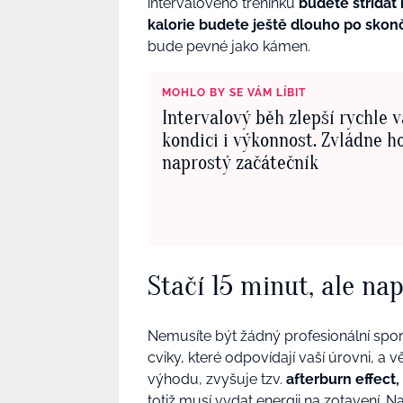
intervalového tréninku
budete střídat
kalorie budete ještě dlouho po skonč
bude pevné jako kámen.
MOHLO BY SE VÁM LÍBIT
Intervalový běh zlepší rychle v
kondici i výkonnost. Zvládne ho
naprostý začátečník
Stačí 15 minut, ale na
Nemusíte být žádný profesionální sportov
cviky, které odpovídají vaší úrovni, 
výhodu, zvyšuje tzv.
afterburn effect,
totiž musí vydat energii na zotavení. 