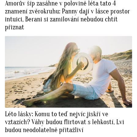
Amorův šíp zasáhne v polovině léta tato 4
znamení zvěrokruhu: Panny dají v lásce prostor
intuici, Berani si zamilování nebudou chtít
přiznat
Léto lásky: Komu to teď nejvíc jiskří ve
vztazích? Váhy budou flirtovat s lehkostí, Lvi
budou neodolatelně přitažliví