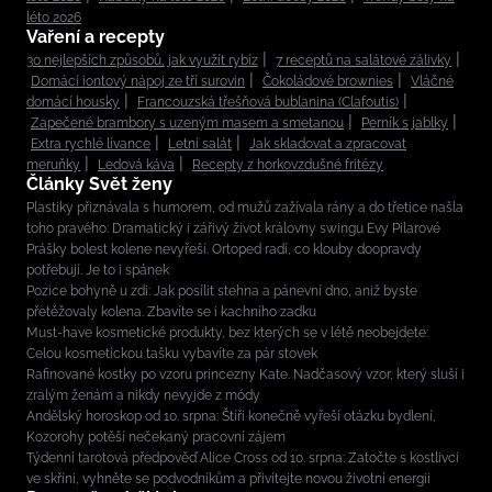
léto 2026
Vaření a recepty
30 nejlepších způsobů, jak využít rybíz
7 receptů na salátové zálivky
Domácí iontový nápoj ze tří surovin
Čokoládové brownies
Vláčné
domácí housky
Francouzská třešňová bublanina (Clafoutis)
Zapečené brambory s uzeným masem a smetanou
Perník s jablky
Extra rychlé lívance
Letní salát
Jak skladovat a zpracovat
meruňky
Ledová káva
Recepty z horkovzdušné fritézy
Články Svět ženy
Plastiky přiznávala s humorem, od mužů zažívala rány a do třetice našla
toho pravého: Dramatický i zářivý život královny swingu Evy Pilarové
Prášky bolest kolene nevyřeší. Ortoped radí, co klouby doopravdy
potřebují. Je to i spánek
Pozice bohyně u zdi: Jak posílit stehna a pánevní dno, aniž byste
přetěžovaly kolena. Zbavíte se i kachního zadku
Must-have kosmetické produkty, bez kterých se v létě neobejdete:
Celou kosmetickou tašku vybavíte za pár stovek
Rafinované kostky po vzoru princezny Kate. Nadčasový vzor, který sluší i
zralým ženám a nikdy nevyjde z módy
Andělský horoskop od 10. srpna: Štíři konečně vyřeší otázku bydlení,
Kozorohy potěší nečekaný pracovní zájem
Týdenní tarotová předpověď Alice Cross od 10. srpna: Zatočte s kostlivci
ve skříni, vyhněte se podvodníkům a přivítejte novou životní energii