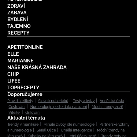
ZDRAVÍ
ZÁBAVA
BYDLENÍ
TAJEMNO
RECEPTY
APETITONLINE
ELLE
MARIANNE
NAŠE KRÁSNÁ ZAHRADA
CHIP
LIFEE
TOPRECEPTY
Doporučujeme
Pravidla etikety
Slovník puberťáků
Testy a kvízy
Andělská čísla
Cestování
Numerologie podle data narození
Módní trendy 2026
Vítejte!
Grilování
Aktuální témata
Trendy v manikúře
Minulé životy dle numerologie
Partnerské vztahy
a numerologie
Seriál Ulice
Umělá inteligence
Módní trendy na
léto 2026
Kabelky na léto 2026
Letní účesy 2026
Trendy boty na