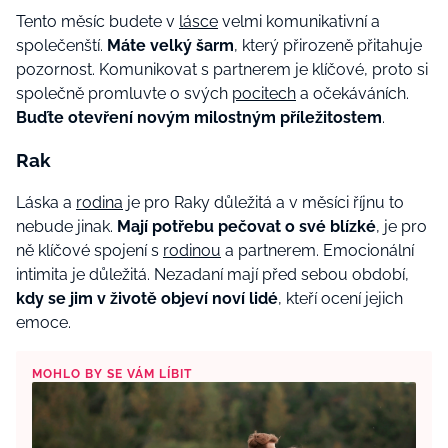
Tento měsíc budete v
lásce
velmi komunikativní a
společenští.
Máte velký šarm
, který přirozeně přitahuje
pozornost. Komunikovat s partnerem je klíčové, proto si
společně promluvte o svých
pocitech
a očekáváních.
Buďte otevření novým milostným příležitostem
.
Rak
Láska a
rodina
je pro Raky důležitá a v měsíci říjnu to
nebude jinak.
Mají potřebu pečovat o své blízké
, je pro
ně klíčové spojení s
rodinou
a partnerem. Emocionální
intimita je důležitá. Nezadaní mají před sebou období,
kdy se jim v životě objeví noví lidé
, kteří ocení jejich
emoce.
MOHLO BY SE VÁM LÍBIT