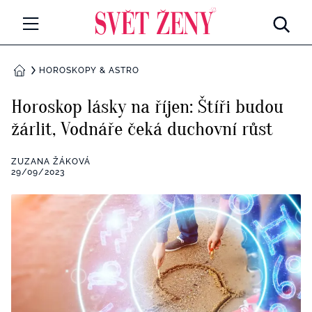
Svetzeny.cz
MÓDA A KRÁSA
HOROSKOPY & ASTRO
DOMŮ
CELEBRITY
Horoskop lásky na říjen: Štíři budou
Všechny kategorie
žárlit, Vodnáře čeká duchovní růst
RETROHUBKY
Rozhovory
ZUZANA ŽÁKOVÁ
PSYCHOLOGIE
29/09/2023
Všechny kategorie
ZDRAVÍ
Seberozvoj
Všechny kategorie
ZÁBAVA
Životní styl
Všechny kategorie
BYDLENÍ
Testy a kvízy
Všechny kategorie