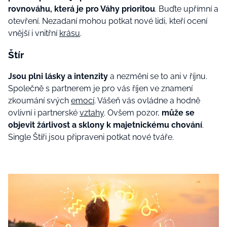
rovnováhu, která je pro Váhy prioritou
. Buďte upřímní a
otevření. Nezadaní mohou potkat nové lidi, kteří ocení
vnější i vnitřní
krásu
.
Štír
Jsou plni lásky a intenzity
a nezmění se to ani v říjnu.
Společně s partnerem je pro vás říjen ve znamení
zkoumání svých
emocí
. Vášeň vás ovládne a hodně
ovlivní i partnerské
vztahy
. Ovšem pozor,
může se
objevit žárlivost a sklony k majetnickému chování
.
Single Štíři jsou připraveni potkat nové tváře.