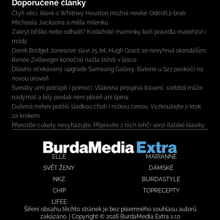
Doporučené články
Čtyři věci, které o Whitney Houston možná nevíte: Odmítl ji bratr
Michaela Jacksona a měla milenku
Zakrýt bříško nebo odhalit? Kodaňské maminky boří pravidla mateřství i
módy
Deník Bridget Jonesové slaví 25 let: Hugh Grant se nevyhnul skandálům,
Renée Zellweger konečně našla štěstí v lásce
Dlouho očekávaný upgrade Samsung Galaxy: Baterie u S27 poskočí na
novou úroveň
Švestky umí potrápit i pomoci. Vláknina prospívá trávení, sorbitol může
nadýmat a bílý povlak není plíseň ani špína
Dušená mrkev potěší sladkou chutí i nízkou cenou. Vyzkoušejte ji krok
za krokem
Přerostlé cukety nevyhazujte. Připravíte z nich lehčí verzi italské klasiky
ELLE
MARIANNE
SVĚT ŽENY
DÁMSKÉ
NKZ
BURDASTYLE
CHIP
TOPRECEPTY
LIFEE
Šíření obsahu těchto stránek je bez písemného souhlasu autorů
zakázáno. | Copyright © 2026 BurdaMedia Extra s.r.o