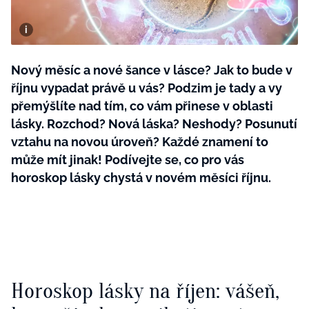
BurdaMedia
Tvoření
Extra
SVĚT ŽENY - 599 KČ
Rady a tipy
ROČNÍ PŘEDPLATNÉ SVĚT ŽENY +
Nový měsíc a nové šance v lásce? Jak to bude v
SADA PRODUKTŮ MANA (10 ks)
říjnu vypadat právě u vás? Podzim je tady a vy
přemýšlíte nad tím, co vám přinese v oblasti
lásky. Rozchod? Nová láska? Neshody? Posunutí
vztahu na novou úroveň? Každé znamení to
může mít jinak! Podívejte se, co pro vás
horoskop lásky chystá v novém měsíci říjnu.
Horoskop lásky na říjen: vášeň,