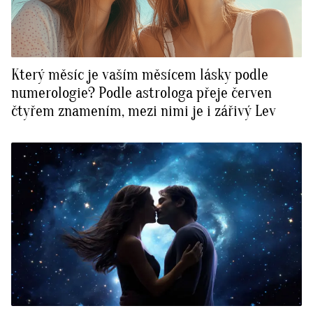
Který měsíc je vaším měsícem lásky podle
numerologie? Podle astrologa přeje červen
čtyřem znamením, mezi nimi je i zářivý Lev