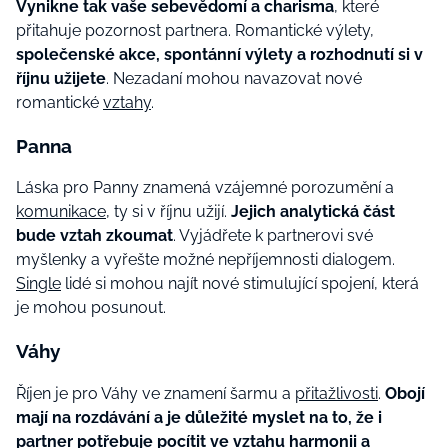
Vynikne tak vaše sebevědomí a charisma
, které
přitahuje pozornost partnera. Romantické výlety,
společenské akce, spontánní výlety a rozhodnutí si v
říjnu užijete
. Nezadaní mohou navazovat nové
romantické
vztahy
.
Panna
Láska pro Panny znamená vzájemné porozumění a
komunikace
, ty si v říjnu užijí.
Jejich analytická část
bude vztah zkoumat
. Vyjádřete k partnerovi své
myšlenky a vyřešte možné nepříjemnosti dialogem.
Single
lidé si mohou najít nové stimulující spojení, která
je mohou posunout.
Váhy
Říjen je pro Váhy ve znamení šarmu a
přitažlivosti
.
Obojí
mají na rozdávání a je důležité myslet na to, že i
partner potřebuje pocítit ve vztahu harmonii a