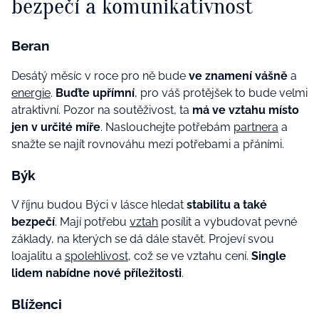
bezpečí a komunikativnost
Beran
Desátý měsíc v roce pro ně bude
ve znamení vášně
a
energie
.
Buďte upřímní
, pro váš protějšek to bude velmi
atraktivní. Pozor na soutěživost, ta
má ve vztahu místo
jen v určité míře
. Naslouchejte potřebám
partnera
a
snažte se najít rovnováhu mezi potřebami a přáními.
Býk
V říjnu budou Býci v lásce hledat
stabilitu a také
bezpečí
. Mají potřebu
vztah
posílit a vybudovat pevné
základy, na kterých se dá dále stavět. Projeví svou
loajalitu a
spolehlivost
, což se ve vztahu cení.
Single
lidem nabídne nové příležitosti
.
Blíženci