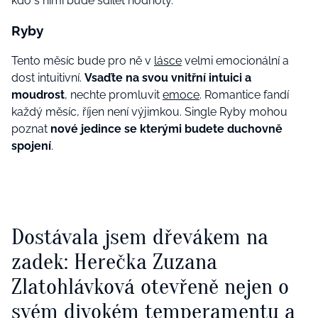
kdo s nimi bude sdílet hodnoty.
Ryby
Tento měsíc bude pro ně v
lásce
velmi emocionální a
dost intuitivní.
Vsaďte na svou vnitřní intuici a
moudrost
, nechte promluvit
emoce
. Romantice fandí
každý měsíc, říjen není výjimkou. Single Ryby mohou
poznat
nové jedince se kterými budete duchovně
spojení
.
Dostávala jsem dřevákem na
zadek: Herečka Zuzana
Zlatohlávková otevřeně nejen o
svém divokém temperamentu a