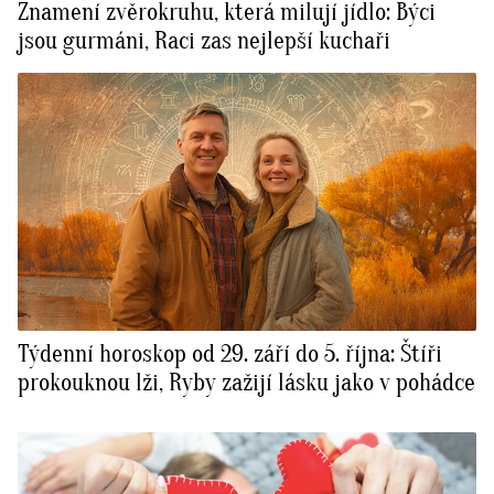
Znamení zvěrokruhu, která milují jídlo: Býci
jsou gurmáni, Raci zas nejlepší kuchaři
Týdenní horoskop od 29. září do 5. října: Štíři
prokouknou lži, Ryby zažijí lásku jako v pohádce