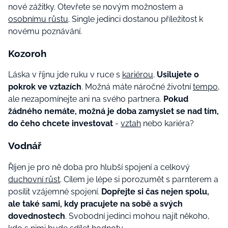
nové zážitky. Otevřete se novým možnostem a
osobnímu růstu
. Single jedinci dostanou příležitost k
novému poznávání.
Kozoroh
Láska v říjnu jde ruku v ruce s
kariérou
.
Usilujete o
pokrok ve vztazích
. Možná máte náročné životní
tempo
,
ale nezapomínejte ani na svého partnera.
Pokud
žádného nemáte, možná je doba zamyslet se nad tím,
do čeho chcete investovat
-
vztah
nebo kariéra?
Vodnář
Říjen je pro ně doba pro hlubší spojení a celkový
duchovní růst
. Cílem je lépe si porozumět s parnterem a
posílit vzájemné spojení.
Dopřejte si čas nejen spolu,
ale také sami, kdy pracujete na sobě a svých
dovednostech
. Svobodní jedinci mohou najít někoho,