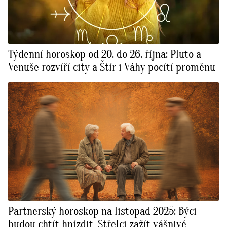
Týdenní horoskop od 20. do 26. října: Pluto a
Venuše rozvíří city a Štír i Váhy pocítí proměnu
Partnerský horoskop na listopad 2025: Býci
budou chtít hnízdit, Střelci zažít vášnivé