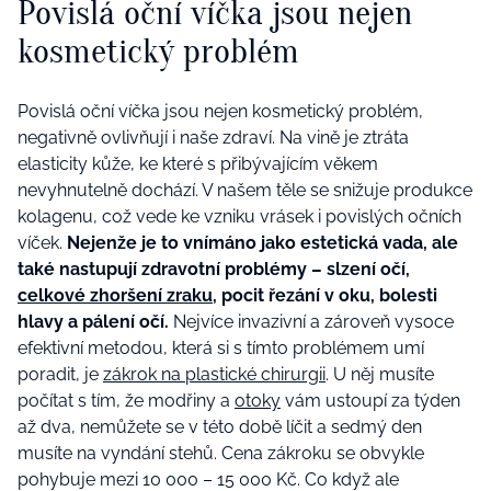
Povislá oční víčka jsou nejen
kosmetický problém
Povislá oční víčka jsou nejen kosmetický problém,
negativně ovlivňují i naše zdraví. Na vině je ztráta
elasticity kůže, ke které s přibývajícím věkem
nevyhnutelně dochází. V našem těle se snižuje produkce
kolagenu, což vede ke vzniku vrásek i povislých očních
víček.
Nejenže je to vnímáno jako estetická vada, ale
také nastupují zdravotní problémy – slzení očí,
celkové zhoršení zraku
, pocit řezání v oku, bolesti
hlavy a pálení očí.
Nejvíce invazivní a zároveň vysoce
efektivní metodou, která si s tímto problémem umí
poradit, je
zákrok na plastické chirurgii
. U něj musíte
počítat s tím, že modřiny a
otoky
vám ustoupí za týden
až dva, nemůžete se v této době líčit a sedmý den
musíte na vyndání stehů. Cena zákroku se obvykle
pohybuje mezi 10 000 – 15 000 Kč. Co když ale