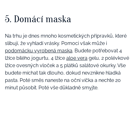
5. Domácí maska
Na trhu je dnes mnoho kosmetických přípravků, které
slibují, že vyhladí vrásky. Pomoci však může i
podomácku vyrobená maska
. Budete potřebovat 4
lžíce bílého jogurtu, 4 lžíce
aloe vera
gelu, 2 polévkové
lžíce ovesných vloček a 5 plátků salátové okurky. Vše
budete míchat tak dlouho, dokud nevznikne hladká
pasta. Poté směs naneste na oční víčka a nechte 20
minut působit. Poté vše důkladně smyjte.