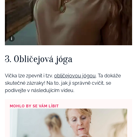
3. Obličejová jóga
Víčka lze zpevnit i tzv.
obličejovou jógou
. Ta dokáže
skutečné zázraky! Na to, jak ji správně cvičit, se
podívejte v následujícím videu.
MOHLO BY SE VÁM LÍBIT