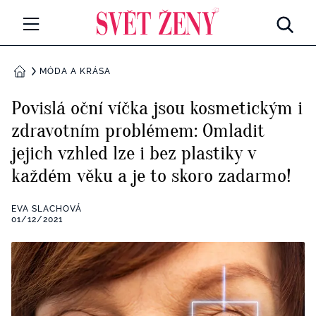
Svetzeny.cz
MÓDA A KRÁSA
MÓDA A KRÁSA
DOMŮ
CELEBRITY
Povislá oční víčka jsou kosmetickým i
Všechny kategorie
zdravotním problémem: Omladit
RETROHUBKY
jejich vzhled lze i bez plastiky v
Rozhovory
PSYCHOLOGIE
každém věku a je to skoro zadarmo!
Všechny kategorie
ZDRAVÍ
EVA SLACHOVÁ
01/12/2021
Seberozvoj
Všechny kategorie
ZÁBAVA
Životní styl
Všechny kategorie
BYDLENÍ
Testy a kvízy
Všechny kategorie