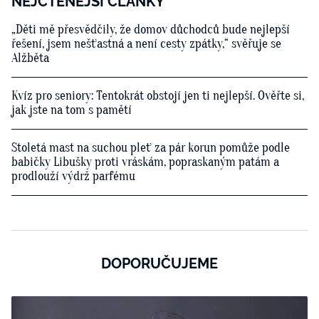
NEJČTENĚJŠÍ ČLÁNKY
„Děti mě přesvědčily, že domov důchodců bude nejlepší
řešení, jsem nešťastná a není cesty zpátky,“ svěřuje se
Alžběta
Kvíz pro seniory: Tentokrát obstojí jen ti nejlepší. Ověřte si,
jak jste na tom s pamětí
Stoletá mast na suchou pleť za pár korun pomůže podle
babičky Libušky proti vráskám, popraskaným patám a
prodlouží výdrž parfému
DOPORUČUJEME