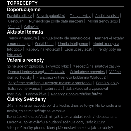
TOPRECEPTY
Doporučujeme
Pravidla etikety
Slovník puberťáků
Testy a kvízy
Andělská čísla
Cestování
Numerologie podle data narození
Módní trendy 2026
Vítejte!
Grilování
Aktuální témata
Trendy v manikúře
Minulé životy dle numerologie
Partnerské vztahy
a numerologie
Seriál Ulice
Umělá inteligence
Módní trendy na
léto 2026
Kabelky na léto 2026
Letní účesy 2026
Trendy boty na
léto 2026
Vaření a recepty
30 nejlepších způsobů, jak využít rybíz
7 receptů na salátové zálivky
Domácí iontový nápoj ze tří surovin
Čokoládové brownies
Vláčné
domácí housky
Francouzská třešňová bublanina (Clafoutis)
Zapečené brambory s uzeným masem a smetanou
Perník s jablky
Extra rychlé lívance
Letní salát
Jak skladovat a zpracovat
meruňky
Ledová káva
Recepty z horkovzdušné fritézy
Články Svět ženy
„Maminka si po rozvodu pořídila kočku, dnes se to vymklo kontrole a já
nevím, co s tím,“ svěřuje se Veronika
Ikona českého rapu Vladimír 518: Utekl z „dobré rodiny“ do squatu na
Ladronku. 30 let ovlivňuje hudební scénu a dobyl svět kultury
Víte, proč kočky předou, který pták nestaví hnízdo a jak spí včely?