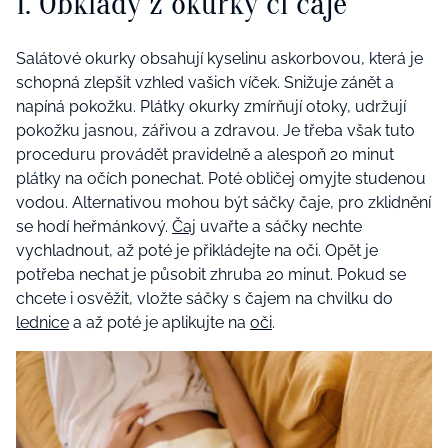
1. Obklady z okurky či čaje
Salátové okurky obsahují kyselinu askorbovou, která je
schopná zlepšit vzhled vašich víček. Snižuje zánět a
napíná pokožku. Plátky okurky zmírňují otoky, udržují
pokožku jasnou, zářivou a zdravou. Je třeba však tuto
proceduru provádět pravidelně a alespoň 20 minut
plátky na očích ponechat. Poté obličej omyjte studenou
vodou. Alternativou mohou být sáčky čaje, pro zklidnění
se hodí heřmánkový.
Čaj
uvařte a sáčky nechte
vychladnout, až poté je přikládejte na oči. Opět je
potřeba nechat je působit zhruba 20 minut. Pokud se
chcete i osvěžit, vložte sáčky s čajem na chvilku do
lednice
a až poté je aplikujte na
oči
.