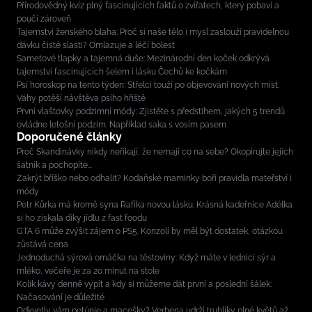
Přírodovědný kvíz plný fascinujících faktů o zvířatech, který pobaví a
poučí zároveň
Tajemství ženského blaha: Proč si naše tělo i mysl zaslouží pravidelnou
dávku čisté slasti? Omlazuje a léčí bolest
Sametové tlapky a tajemná duše: Mezinárodní den koček odkrývá
tajemství fascinujících šelem i lásku Čechů ke kočkám
Psí horoskop na tento týden: Střelci touží po objevování nových míst,
Váhy potěší návštěva psího hřiště
První vlaštovky podzimní módy: Zjistěte s předstihem, jakých 5 trendů
ovládne letošní podzim. Například saka s vosím pasem
Doporučené články
Proč Skandinávky nikdy neříkají, že nemají co na sebe? Okopírujte jejich
šatník a pochopíte...
Zakrýt bříško nebo odhalit? Kodaňské maminky boří pravidla mateřství i
módy
Petr Kůrka má kromě syna Rafíka novou lásku: Krásná kadeřnice Adélka
si ho získala díky jídlu z fast foodu
GTA 6 může zvýšit zájem o PS5. Konzolí by měl být dostatek, otázkou
zůstává cena
Jednoduchá sýrová omáčka na těstoviny: Když máte v lednici sýr a
mléko, večeře je za 20 minut na stole
Kolik kávy denně vypít a kdy si můžeme dát první a poslední šálek:
Načasování je důležité
Odkvetly vám petúnie a macešky? Verbena udrží truhlíky plné květů až