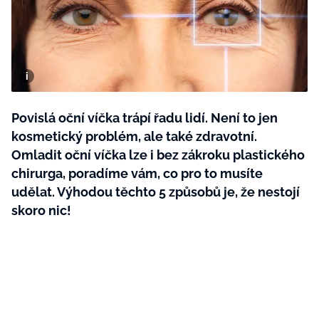
BurdaMedia
Tvoření
Extra
SVĚT ŽENY - 599 KČ
Rady a tipy
ROČNÍ PŘEDPLATNÉ SVĚT ŽENY +
SADA PRODUKTŮ MANA (10 ks)
Povislá oční víčka trápí řadu lidí. Není to jen
kosmetický problém, ale také zdravotní.
Omladit oční víčka lze i bez zákroku plastického
chirurga, poradíme vám, co pro to musíte
udělat. Výhodou těchto 5 způsobů je, že nestojí
skoro nic!