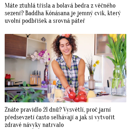
Máte ztuhlá třísla a bolavá bedra z věčného
sezení? Baddha Kónásana je jemný cvik, který
uvolní podbřišek a srovná páteř
Znáte pravidlo 21 dnů? Vysvětlí, proč jarní
předsevzetí často selhávají a jak si vytvořit
zdravé návyky natrvalo