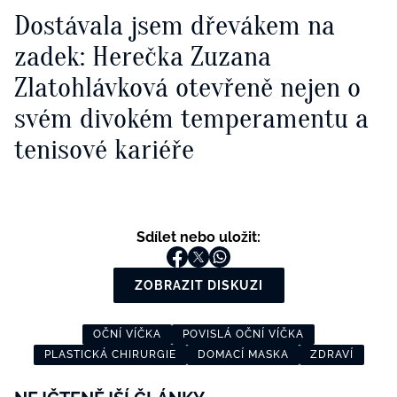
Dostávala jsem dřevákem na
zadek: Herečka Zuzana
Zlatohlávková otevřeně nejen o
svém divokém temperamentu a
tenisové kariéře
Sdílet nebo uložit:
ZOBRAZIT DISKUZI
OČNÍ VÍČKA
POVISLÁ OČNÍ VÍČKA
PLASTICKÁ CHIRURGIE
DOMACÍ MASKA
ZDRAVÍ