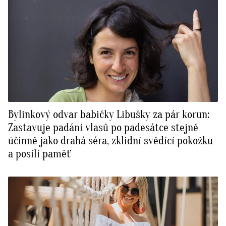
Bylinkový odvar babičky Libušky za pár korun:
Zastavuje padání vlasů po padesátce stejně
účinně jako drahá séra, zklidní svědící pokožku
a posílí paměť