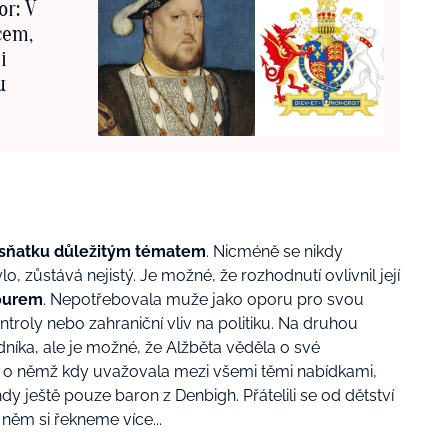
or: V
cem,
i
u
 sňatku důležitým tématem
. Nicméně se nikdy
 zůstává nejistý. Je možné, že rozhodnutí ovlivnil její
ourem
. Nepotřebovala muže jako oporu pro svou
ntroly nebo zahraniční vliv na politiku. Na druhou
ledníka, ale je možné, že Alžběta věděla o své
 o němž kdy uvažovala mezi všemi těmi nabídkami,
hdy ještě pouze baron z Denbigh. Přátelili se od dětství
 něm si řekneme více...