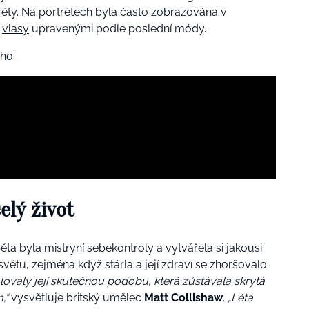
tréty. Na portrétech byla často zobrazována v
s
vlasy
upravenými podle poslední módy.
ého:
elý život
ěta byla mistryní sebekontroly a vytvářela si jakousi
ětu, zejména když stárla a její zdraví se zhoršovalo.
alovaly její skutečnou podobu, která zůstávala skrytá
,“
vysvětluje britský umělec
Matt Collishaw
.
„Léta