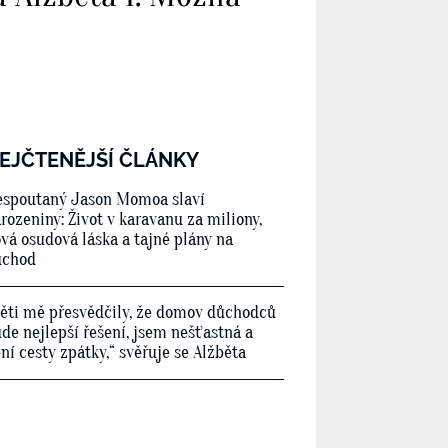
EJČTENĚJŠÍ ČLÁNKY
spoutaný Jason Momoa slaví
rozeniny: Život v karavanu za miliony,
vá osudová láska a tajné plány na
ůchod
ěti mě přesvědčily, že domov důchodců
de nejlepší řešení, jsem nešťastná a
ní cesty zpátky,“ svěřuje se Alžběta