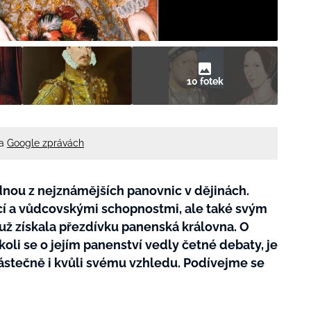
10 fotek
na
Google zprávách
ednou z nejznámějších panovnic v dějinách.
ncí a vůdcovskými schopnostmi, ale také svým
ž získala přezdívku panenská královna. O
koli se o jejím panenství vedly četné debaty, je
ástečně i kvůli svému vzhledu. Podívejme se