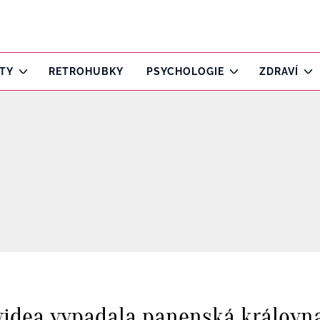
ITY
RETROHUBKY
PSYCHOLOGIE
ZDRAVÍ
e videa vypadala panenská královn