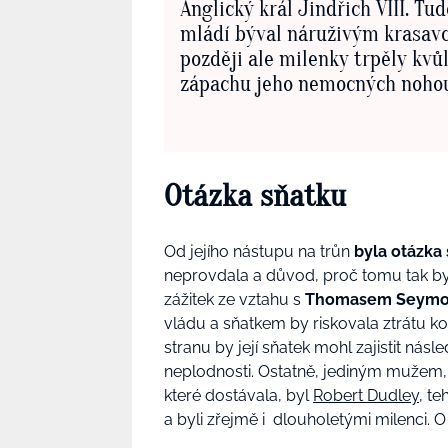
Anglický král Jindřich VIII. Tud
mládí býval náruživým krasav
později ale milenky trpěly kvůl
zápachu jeho nemocných noho
Otázka sňatku
Od jejího nástupu na trůn
byla otázka
neprovdala a důvod, proč tomu tak bylo,
zážitek ze vztahu s
Thomasem Seym
vládu a sňatkem by riskovala ztrátu ko
stranu by její sňatek mohl zajistit nás
neplodnosti. Ostatně, jediným mužem,
které dostávala, byl
Robert Dudley
, te
a byli zřejmě i dlouholetými milenci. O