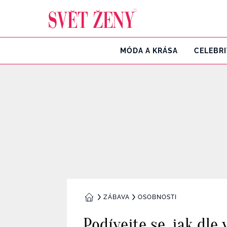
Svetzeny.cz
MÓDA A KRÁSA
CELEBR
ZÁBAVA
OSOBNOSTI
DOMŮ
Podívejte se, jak dl