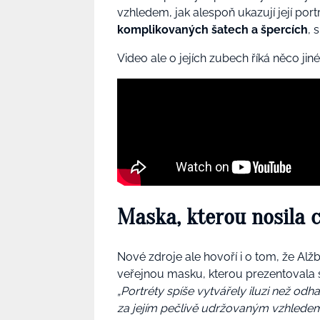
vzhledem, jak alespoň ukazují její por
komplikovaných šatech a špercích
, 
Video ale o jejích zubech říká něco jin
Maska, kterou nosila c
Nové zdroje ale hovoří i o tom, že Alžb
veřejnou masku, kterou prezentovala sv
„Portréty spíše vytvářely iluzi než odh
za jejím pečlivě udržovaným vzhledem