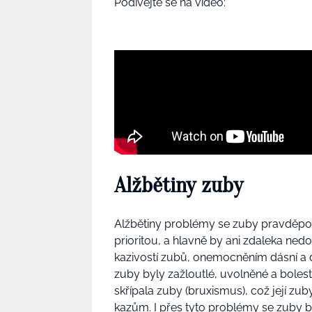
Podívejte se na video:
Alžbětiny zuby
Alžbětiny problémy se zuby pravděpod
prioritou, a hlavně by ani zdaleka ned
kazivostí zubů, onemocněním dásní a d
zuby byly zažloutlé, uvolněné a bolest
skřípala zuby (bruxismus), což její zuby
kazům. I přes tyto problémy se zuby 