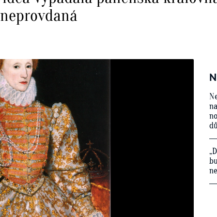
a neprovdaná
N
Ne
na
no
d
„D
bu
ne