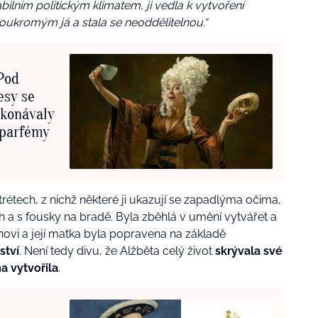
bilním politickým klimatem, ji vedla k vytvoření
soukromým já a stala se neoddělitelnou.“
 Pod
esy se
ykonávaly
y parfémy
étech, z nichž některé ji ukazují se zapadlýma očima,
ch a s fousky na bradě. Byla zběhlá v umění vytvářet a
ynovi a její matka byla popravena na základě
ství
. Není tedy divu, že Alžběta celý život
skrývala své
a vytvořila
.