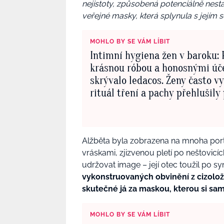
nejistoty, způsobená potenciálně nesta
veřejné masky, která splynula s jejím 
MOHLO BY SE VÁM LÍBIT
Intimní hygiena žen v baroku:
krásnou róbou a honosnými úč
skrývalo ledacos. Ženy často v
rituál tření a pachy přehlušil
Alžběta byla zobrazena na mnoha portr
vráskami, zjizvenou pletí po neštovicí
udržovat image – její otec toužil po s
vykonstruovaných obvinění z cizolož
skutečné já za maskou, kterou si sam
MOHLO BY SE VÁM LÍBIT