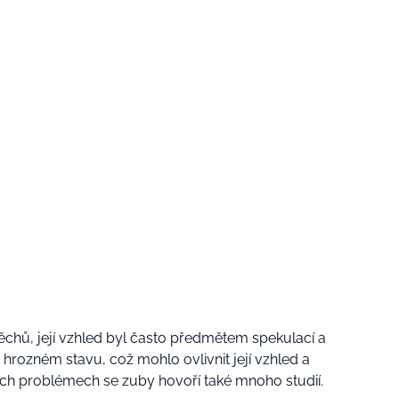
ěchů, její vzhled byl často předmětem spekulací a
 v hrozném stavu, což mohlo ovlivnit její vzhled a
jích problémech se zuby hovoří také mnoho studií.