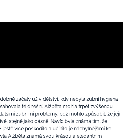
obně začaly už v dětství, kdy nebyla
zubní hygiena
osahovala té dnešní. Alžběta mohla trpět zvýšenou
alšími zubními problémy, což mohlo způsobit, že její
ivé, stejně jako dásně. Navíc byla známá tím, že
 ještě více poškodilo a učinilo je náchylnějšími ke
byla Alžběta známá svou krásou a elegantním