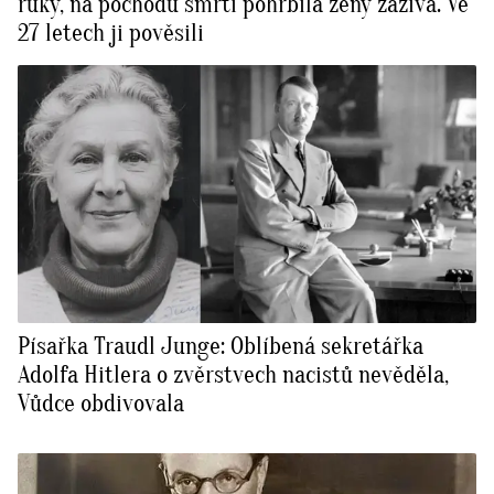
ruky, na pochodu smrti pohřbila ženy zaživa. Ve
27 letech ji pověsili
Písařka Traudl Junge: Oblíbená sekretářka
Adolfa Hitlera o zvěrstvech nacistů nevěděla,
Vůdce obdivovala