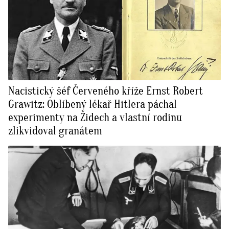
Nacistický šéf Červeného kříže Ernst Robert
Grawitz: Oblíbený lékař Hitlera páchal
experimenty na Židech a vlastní rodinu
zlikvidoval granátem