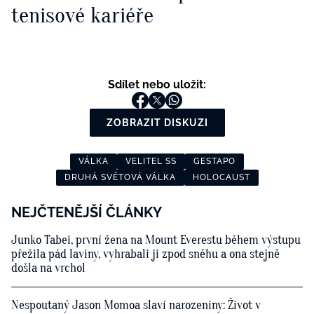
tenisové kariéře
Sdílet nebo uložit:
ZOBRAZIT DISKUZI
VÁLKA
VELITEL SS
GESTAPO
DRUHÁ SVĚTOVÁ VÁLKA
HOLOCAUST
NEJČTENĚJŠÍ ČLÁNKY
Junko Tabei, první žena na Mount Everestu během výstupu
přežila pád laviny, vyhrabali ji zpod sněhu a ona stejně
došla na vrchol
Nespoutaný Jason Momoa slaví narozeniny: Život v