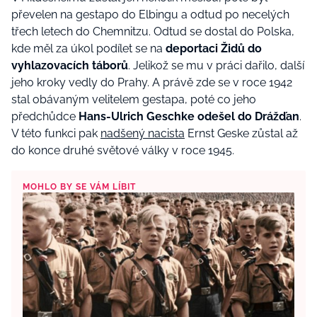
převelen na gestapo do Elbingu a odtud po necelých
třech letech do Chemnitzu. Odtud se dostal do Polska,
kde měl za úkol podílet se na
deportaci Židů do
vyhlazovacích táborů
. Jelikož se mu v práci dařilo, další
jeho kroky vedly do Prahy. A právě zde se v roce 1942
stal obávaným velitelem gestapa, poté co jeho
předchůdce
Hans-Ulrich Geschke odešel do Drážďan
.
V této funkci pak
nadšený nacista
Ernst Geske zůstal až
do konce druhé světové války v roce 1945.
MOHLO BY SE VÁM LÍBIT