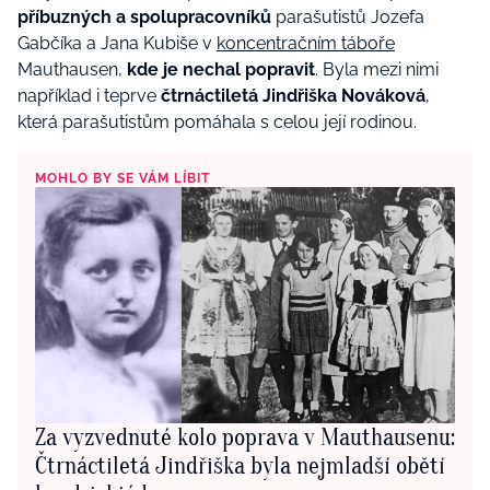
příbuzných a spolupracovníků
parašutistů Jozefa
Gabčíka a Jana Kubiše v
koncentračním táboře
Mauthausen,
kde je nechal popravit
. Byla mezi nimi
například i teprve
čtrnáctiletá Jindřiška Nováková
,
která parašutistům pomáhala s celou její rodinou.
MOHLO BY SE VÁM LÍBIT
Za vyzvednuté kolo poprava v Mauthausenu:
Čtrnáctiletá Jindřiška byla nejmladší obětí