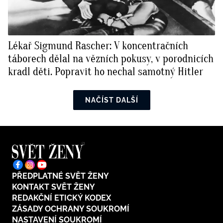
Lékař Sigmund Rascher: V koncentračních
táborech dělal na vězních pokusy, v porodnicích
kradl děti. Popravit ho nechal samotný Hitler
NAČÍST DALŠÍ
PŘEDPLATNÉ SVĚT ŽENY
KONTAKT SVĚT ŽENY
REDAKČNÍ ETICKÝ KODEX
ZÁSADY OCHRANY SOUKROMÍ
NASTAVENÍ SOUKROMÍ