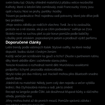
svém boku tají. Otázky ohledně mateřství jí přijdou velice nezdvořilé
Kalhoty, které si letošní léto zamilovaly zralé Francouzky. Vzory jsou
opět v kurzu: Nosí se pruhy, puntíky i kostky
Trávení po padesátce: Proč najednou vadí potraviny, které jste dříve jedli
bez problémů
„Moje sestra zdědila po rodičích všechno. Tvrdí, že si to zasloužila,
protože se o ně starala, ale já se cítím podvedená,“ svěřuje se Zora
Stoletá mast na suchou pleť za pár korun pomůže podle babičky
Libušky proti vráskám, popraskaným patám a prodlouží výdrž parfému
Doporučené články
Letní trendy podle vášnivých Italek. Stylové outfity, na které nedají
dopustit, budou slušet i českým ženám
Každý večer jen scrollování na gauči a ticho? Zkuste s partnerem rutinu,
díky které uklidíte dům i zažehnete starou jiskru
Terezie Kovalová o rozhodnutí nemít děti: Manželovu vasektomii
podpořila i tchyně, prozradila violoncellistka
Skryté riziko pro dva miliony aut: Hackeři mohou přes Bluetooth snadno
otevřít dveře
Jídelníček na mateřské: Někdy jsem celý den nejedla a večer vybílila
lednici, říká čtyřnásobná máma a radí, jak to změnit
Recept na langoše podle ČSN: Jak dosáhnout křupavé kůrky a vláčného
středu, pomůže víno
Jiřiny mohou kvést až do prvních mrazů. Pomůže správná zálivka i