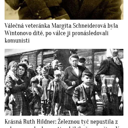
Válečná veteránka Margita Schneiderová byla
Wintonovo dítě, po válce ji pronásledovali
komunisti
Krásná Ruth Hildner: Železnou tyč nepustila z