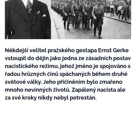
BurdaMedia
Tvoření
Extra
SVĚT ŽENY - 599 KČ
Rady a tipy
ROČNÍ PŘEDPLATNÉ SVĚT ŽENY +
SADA PRODUKTŮ MANA (10 ks)
Někdejší velitel pražského gestapa Ernst Gerke
vstoupil do dějin jako jedna ze zásadních postav
nacistického režimu, jehož jméno je spojováno s
řadou hrůzných činů spáchaných během druhé
světové války. Jeho přičiněním bylo zmařeno
mnoho nevinných životů. Zapálený nacista ale
za své kroky nikdy nebyl potrestán.