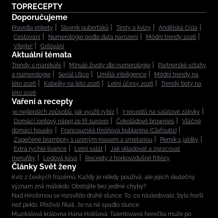
TOPRECEPTY
Doporučujeme
Pravidla etikety
Slovník puberťáků
Testy a kvízy
Andělská čísla
Cestování
Numerologie podle data narození
Módní trendy 2026
Vítejte!
Grilování
Aktuální témata
Trendy v manikúře
Minulé životy dle numerologie
Partnerské vztahy
a numerologie
Seriál Ulice
Umělá inteligence
Módní trendy na
léto 2026
Kabelky na léto 2026
Letní účesy 2026
Trendy boty na
léto 2026
Vaření a recepty
30 nejlepších způsobů, jak využít rybíz
7 receptů na salátové zálivky
Domácí iontový nápoj ze tří surovin
Čokoládové brownies
Vláčné
domácí housky
Francouzská třešňová bublanina (Clafoutis)
Zapečené brambory s uzeným masem a smetanou
Perník s jablky
Extra rychlé lívance
Letní salát
Jak skladovat a zpracovat
meruňky
Ledová káva
Recepty z horkovzdušné fritézy
Články Svět ženy
Kvíz z českých frazémů: Každý je někdy používá, ale jejich skutečný
význam zná málokdo. Obstojíte bez jediné chyby?
Nad Hirošimou se rozsvítilo druhé slunce. To, co následovalo, bylo horší
než peklo. Přeživší říkali, že na ně spadlo slunce
Muzikálová královna Hana Holišová: Talentovaná herečka muže po