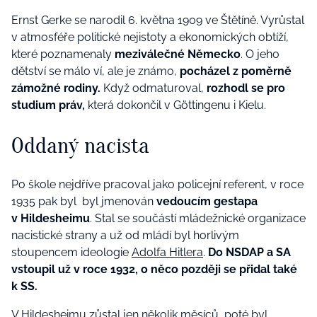
Ernst Gerke se narodil 6. května 1909 ve Štětíně. Vyrůstal
v atmosféře politické nejistoty a ekonomických obtíží,
které poznamenaly
meziválečné Německo
. O jeho
dětství se málo ví, ale je známo,
pocházel z poměrně
zámožné rodiny.
Když odmaturoval,
rozhodl se pro
studium práv,
která dokončil v Göttingenu i Kielu.
Oddaný nacista
Po škole nejdříve pracoval jako policejní referent, v roce
1935 pak byl byl jmenován
vedoucím gestapa
v Hildesheimu
. Stal se součástí mládežnické organizace
nacistické strany a už od mládí byl horlivým
stoupencem ideologie
Adolfa Hitlera
.
Do NSDAP a SA
vstoupil už v roce 1932, o něco později se přidal také
k SS.
V Hildesheimu zůstal jen několik měsíců, poté byl