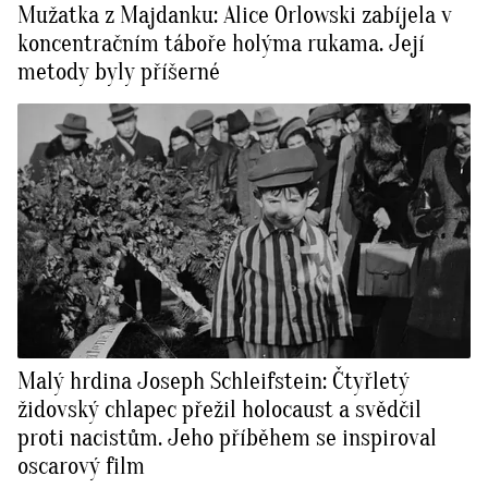
Mužatka z Majdanku: Alice Orlowski zabíjela v
koncentračním táboře holýma rukama. Její
metody byly příšerné
Malý hrdina Joseph Schleifstein: Čtyřletý
židovský chlapec přežil holocaust a svědčil
proti nacistům. Jeho příběhem se inspiroval
oscarový film