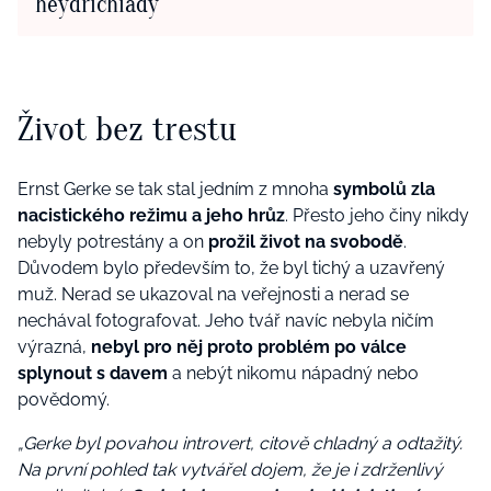
heydrichiády
Život bez trestu
Ernst Gerke se tak stal jedním z mnoha
symbolů zla
nacistického režimu a jeho hrůz
. Přesto jeho činy nikdy
nebyly potrestány a on
prožil život na svobodě
.
Důvodem bylo především to, že byl tichý a uzavřený
muž. Nerad se ukazoval na veřejnosti a nerad se
nechával fotografovat. Jeho tvář navíc nebyla ničím
výrazná,
nebyl pro něj proto problém po válce
splynout s davem
a nebýt nikomu nápadný nebo
povědomý.
„Gerke byl povahou introvert, citově chladný a odtažitý.
Na první pohled tak vytvářel dojem, že je i zdrženlivý