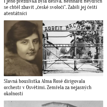
I jeho přezdívka byla děsivá. Reinhard Heydrich
se chtěl zbavit „české svoloči“. Zabili jej čeští
atentátníci
Slavná houslistka Alma Rosé dirigovala
orchestr v Osvětimi. Zemřela za nejasných
okolností