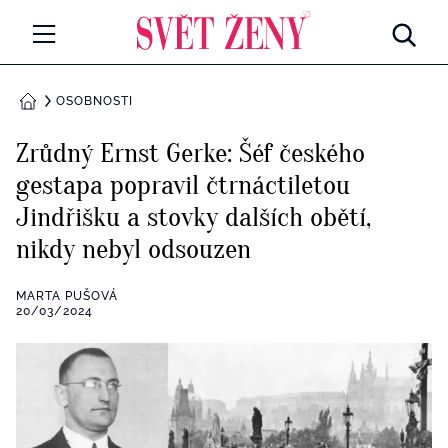
Svetzeny.cz
MÓDA A KRÁSA
OSOBNOSTI
DOMŮ
CELEBRITY
Zrůdný Ernst Gerke: Šéf českého
Všechny kategorie
gestapa popravil čtrnáctiletou
RETROHUBKY
Jindřišku a stovky dalších obětí,
Rozhovory
PSYCHOLOGIE
nikdy nebyl odsouzen
Všechny kategorie
ZDRAVÍ
MARTA PUŠOVÁ
20/03/2024
Seberozvoj
Všechny kategorie
ZÁBAVA
Životní styl
Všechny kategorie
BYDLENÍ
Testy a kvízy
Všechny kategorie