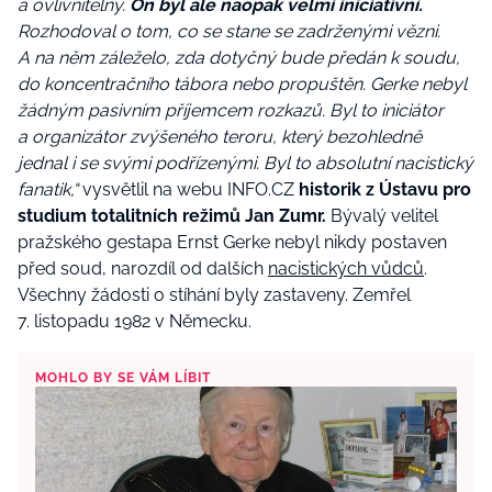
a ovlivnitelný.
On byl ale naopak velmi iniciativní.
Rozhodoval o tom, co se stane se zadrženými vězni.
A na něm záleželo, zda dotyčný bude předán k soudu,
do koncentračního tábora nebo propuštěn. Gerke nebyl
žádným pasivním příjemcem rozkazů. Byl to iniciátor
a organizátor zvýšeného teroru, který bezohledně
jednal i se svými podřízenými. Byl to absolutní nacistický
fanatik,“
vysvětlil na webu INFO.CZ
historik z Ústavu pro
studium totalitních režimů Jan Zumr.
Bývalý velitel
pražského gestapa Ernst Gerke nebyl nikdy postaven
před soud, narozdíl od dalších
nacistických vůdců
.
Všechny žádosti o stíhání byly zastaveny. Zemřel
7. listopadu 1982 v Německu.
MOHLO BY SE VÁM LÍBIT