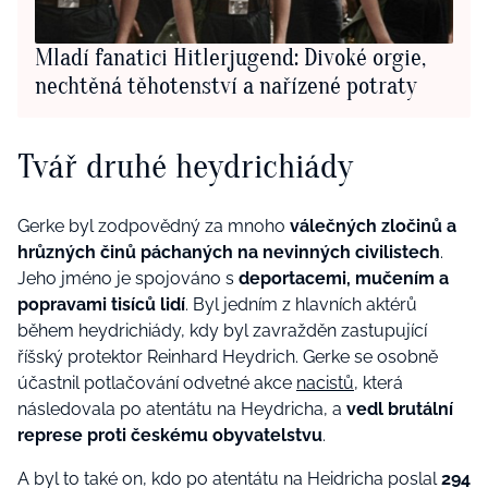
Mladí fanatici Hitlerjugend: Divoké orgie,
nechtěná těhotenství a nařízené potraty
Tvář druhé heydrichiády
Gerke byl zodpovědný za mnoho
válečných zločinů a
hrůzných činů páchaných na nevinných civilistech
.
Jeho jméno je spojováno s
deportacemi, mučením a
popravami tisíců lidí
. Byl jedním z hlavních aktérů
během heydrichiády, kdy byl zavražděn zastupující
říšský protektor Reinhard Heydrich. Gerke se osobně
účastnil potlačování odvetné akce
nacistů
, která
následovala po atentátu na Heydricha, a
vedl brutální
represe proti českému obyvatelstvu
.
A byl to také on, kdo po atentátu na Heidricha poslal
294