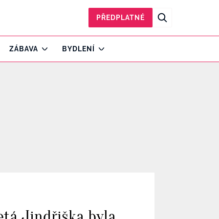
PŘEDPLATNÉ
ZÁBAVA
BYDLENÍ
tá Jindřiška byla