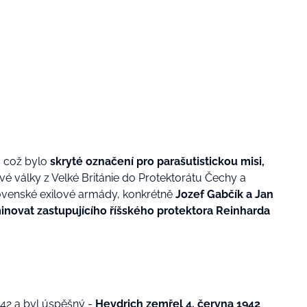
, což bylo
skryté označení pro parašutistickou misi,
é války z Velké Británie do Protektorátu Čechy a
lovenské exilové armády, konkrétně
Jozef Gabčík a Jan
inovat zastupujícího říšského protektora Reinharda
942 a byl úspěšný -
Heydrich zemřel 4. června 1942