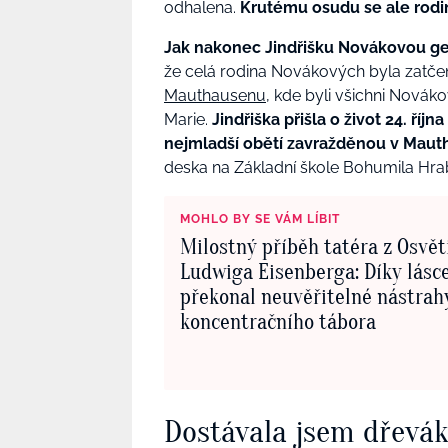
odhalena.
Krutému osudu se ale rod
Jak nakonec Jindřišku Novákovou ges
že celá rodina Novákových byla zatčen
Mauthausenu
, kde byli všichni Novák
Marie.
Jindřiška přišla o život 24. ří
nejmladší obětí zavražděnou v Mau
deska na Základní škole Bohumila Hrab
MOHLO BY SE VÁM LÍBIT
Milostný příběh tatéra z Osvě
Ludwiga Eisenberga: Díky lásc
překonal neuvěřitelné nástrah
koncentračního tábora
Dostávala jsem dřevá