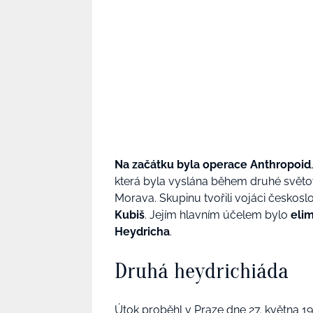
Na začátku byla operace Anthropoid
která byla vyslána během druhé světov
Morava. Skupinu tvořili vojáci českos
Kubiš
. Jejím hlavním účelem bylo
elim
Heydricha
.
Druhá heydrichiáda
Útok proběhl v Praze dne 27. května 1