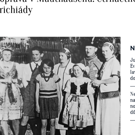
richiády
N
Ju
Ev
la
do
Ne
na
no
d