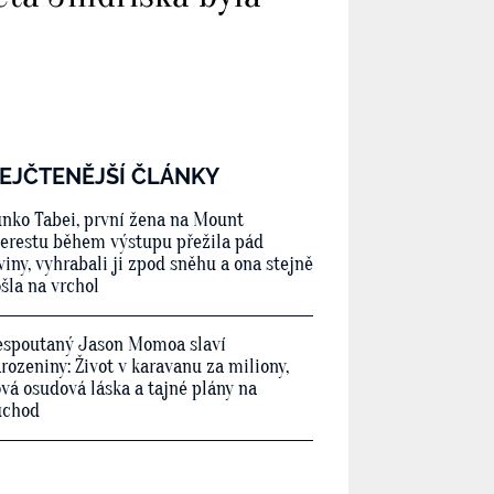
EJČTENĚJŠÍ ČLÁNKY
nko Tabei, první žena na Mount
erestu během výstupu přežila pád
viny, vyhrabali ji zpod sněhu a ona stejně
šla na vrchol
spoutaný Jason Momoa slaví
rozeniny: Život v karavanu za miliony,
vá osudová láska a tajné plány na
ůchod