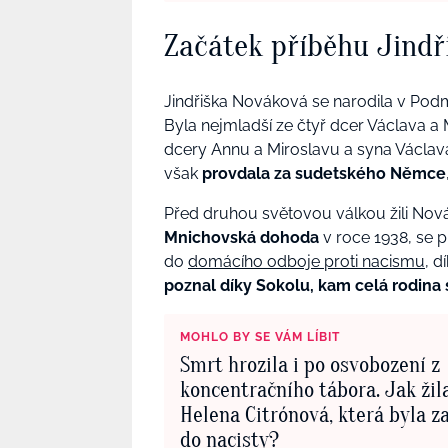
Začátek příběhu Jindř
Jindřiška Nováková se narodila v Podmo
Byla nejmladší ze čtyř dcer Václava a
dcery Annu a Miroslavu a syna Václava.
však
provdala za sudetského Němce
Před druhou světovou válkou žili Nov
Mnichovská dohoda
v roce 1938, se p
do
domácího odboje proti nacismu
, d
poznal díky Sokolu, kam celá rodina
MOHLO BY SE VÁM LÍBIT
Smrt hrozila i po osvobození z
koncentračního tábora. Jak žil
Helena Citrónová, která byla 
do nacisty?