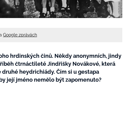
na
Google zprávách
oho hrdinských činů. Někdy anonymních, jindy
říběh čtrnáctileté Jindřišky Novákové, která
é druhé heydrichiády. Čím si u gestapa
č by její jméno nemělo být zapomenuto?