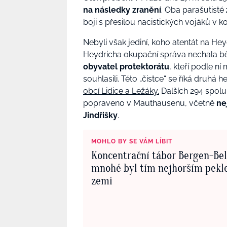
na následky zranění
. Oba parašutisté
boji s přesilou nacistických vojáků v ko
Nebyli však jediní, koho atentát na Hey
Heydricha okupační správa nechala b
obyvatel protektorátu
, kteří podle n
souhlasili. Této „čistce“ se říká druhá
obcí Lidice a Ležáky.
Dalších 294 spolu
popraveno v Mauthausenu, včetně
ne
Jindřišky
.
MOHLO BY SE VÁM LÍBIT
Koncentrační tábor Bergen-Bel
mnohé byl tím nejhorším pekl
zemi