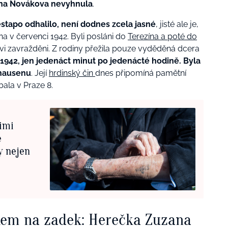
ina Novákova nevyhnula
.
tapo odhalilo, není dodnes zcela jasné
, jisté ale je,
a v červenci 1942. Byli posláni do
Terezína a poté do
ovi zavražděni. Z rodiny přežila pouze vyděděná dcera
jna 1942, jen jedenáct minut po jedenácté hodině. Byla
thausenu
. Její
hrdinský čin
dnes připomíná pamětní
ala v Praze 8.
timi
e
y nejen
kem na zadek: Herečka Zuzana