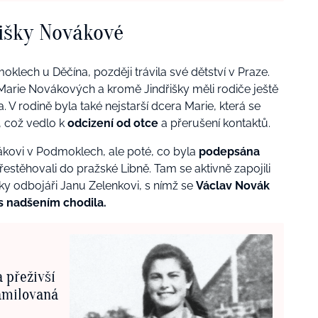
išky Novákové
klech u Děčína, později trávila své dětství v Praze.
 Marie Novákových a kromě Jindřišky měli rodiče ještě
 V rodině byla také nejstarší dcera Marie, která se
, což vedlo k
odcizení od otce
a přerušení kontaktů.
ákovi v Podmoklech, ale poté, co byla
podepsána
řestěhovali do pražské Libně. Tam se aktivně zapojili
íky odbojáři Janu Zelenkovi, s nímž se
Václav Novák
 s nadšením chodila.
a přeživší
zamilovaná