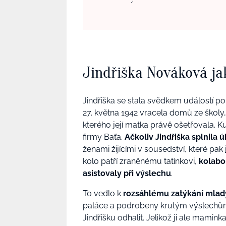
Jindřiška Nováková ja
Jindřiška se stala svědkem událostí p
27. května 1942 vracela domů ze školy
kterého její matka právě ošetřovala. K
firmy Baťa.
Ačkoliv Jindřiška splnila 
ženami žijícími v sousedství, které pak
kolo patří zraněnému tatínkovi,
kolabo
asistovaly při výslechu
.
To vedlo k
rozsáhlému zatýkání mladý
paláce a podrobeny krutým výslechům
Jindřišku odhalit. Jelikož ji ale mamin