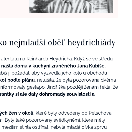
ko nejmladší oběť heydrichiády
o atentátu na Reinharda Heydricha. Když se ve středu
,
našla doma v kuchyni zraněného Jana Kubiše
,
ubiš ji požádal, aby vyzvedla jeho kolo u obchodu
úkol podle plánu
, netušila, že byla pozorována dvěma
informovaly gestapo
. Jindřiška později ženám řekla, že
rantky si ale daly dohromady souvislosti a
ch žen v okolí
, které byly odvedeny do Petschova
. Byly také pozorovány svědkyněmi, které měly
ka mezitím stihla ostříhat, nebyla mladá dívka zprvu