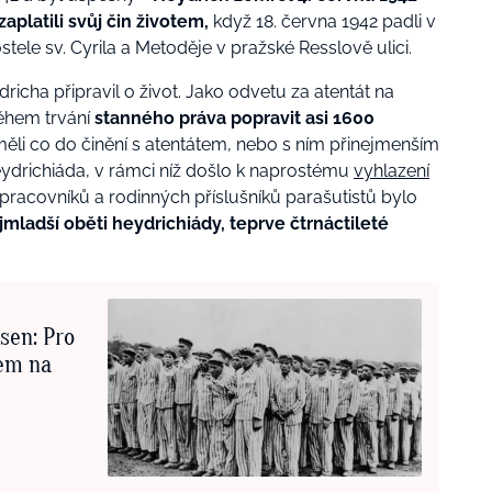
zaplatili svůj čin životem,
když 18. června 1942 padli v
stele sv. Cyrila a Metoděje v pražské Resslově ulici.
dricha připravil o život. Jako odvetu za atentát na
ěhem trvání
stanného práva popravit asi 1600
í měli co do činění s atentátem, nebo s ním přinejmenším
 heydrichiáda, v rámci níž došlo k naprostému
vyhlazení
pracovníků a rodinných příslušníků parašutistů bylo
jmladší oběti heydrichiády, teprve čtrnáctileté
sen: Pro
em na