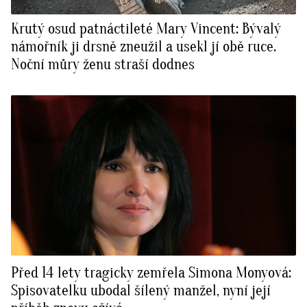
Krutý osud patnáctileté Mary Vincent: Bývalý
námořník ji drsně zneužil a usekl jí obě ruce.
Noční můry ženu straší dodnes
Před 14 lety tragicky zemřela Simona Monyová:
Spisovatelku ubodal šílený manžel, nyní její