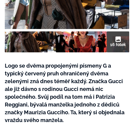
BurdaMedia
Tvoření
Extra
SVĚT ŽENY - 599 KČ
Rady a tipy
ROČNÍ PŘEDPLATNÉ SVĚT ŽENY +
SADA PRODUKTŮ MANA (10 ks)
16 fotek
Logo se dvěma propojenými písmeny G a
typický červený pruh ohraničený dvěma
zelenými zná dnes téměř každý. Značka Gucci
ale již dávno s rodinou Gucci nemá nic
společného. Svůj podíl na tom má i Patrizia
Reggiani, bývalá manželka jednoho z dědiců
značky Maurizia Gucciho. Ta, který si objednala
vraždu svého manžela.