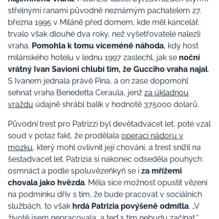
střelnými ranami původně neznámým pachatelem 27.
března 1995 v Miláně před domem, kde měl kancelář,
trvalo však dlouhé dva roky, než vyšetřovatelé nalezli
vraha.
Pomohla k tomu víceméně náhoda
, kdy host
milánského hotelu v lednu 1997 zaslechl, jak se
noční
vrátný Ivan Savioni chlubí tím, že Gucciho vraha najal
.
S Ivanem jednala právě Pina, a on zase dopomohl
sehnat vraha Benedetta Ceraula, jenž
za úkladnou
vraždu
údajně shrábl balík v hodnotě 375000 dolarů.
Původní trest pro Patrizzi byl devětadvacet let, poté vzal
soud v potaz fakt, že prodělala
operaci nádoru v
mozku
, který mohl ovlivnit její chování, a trest snížil na
šestadvacet let. Patrizia si nakonec odseděla pouhých
osmnáct a podle spoluvězeňkyň se i
za mřížemi
chovala jako hvězda
. Měla sice možnost opustit vězení
na podmínku dřív s tím, že bude pracovat v sociálních
službách, to však
hrdá Patrizia povýšeně odmítla
. „V
životě jsem nepracovala, a teď s tím nebudu začínat,“