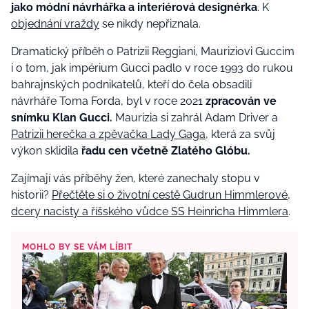
jako módní návrhářka a interiérová designérka
.
K
objednání vraždy
se nikdy nepřiznala.
Dramatický příběh o Patrizii Reggiani, Mauriziovi Guccim
i o tom, jak impérium Gucci padlo v roce 1993 do rukou
bahrajnských podnikatelů, kteří do čela obsadili
návrháře Toma Forda, byl
v roce 2021
zpracován ve
snímku Klan Gucci.
Maurizia si zahrál Adam Driver a
Patrizii herečka a zpěvačka Lady Gaga
, která za svůj
výkon sklidila
řadu cen včetně Zlatého Glóbu.
Zajímají vás příběhy žen, které zanechaly stopu v
historii?
Přečtěte si o životní cestě Gudrun Himmlerové,
dcery nacisty a říšského vůdce SS Heinricha Himmlera
.
MOHLO BY SE VÁM LÍBIT