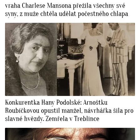
vraha Charlese Mansona přežila všechny své
syny, z muže chtěla udělat počestného chlapa
Konkurentka Hany Podolské: Arnoštku
Roubíčkovou opustil manžel, návrhářka šila pro
slavné hvězdy. Zemřela v Treblince