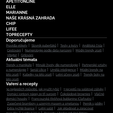
APETITONLINE
ELLE
MARIANNE
NAŠE KRÁSNÁ ZAHRADA
CHIP
LIFEE
TOPRECEPTY
Doporučujeme
Pravidla etikety
Slovník puberťáků
Testy a kvízy
Andělská čísla
Cestování
Numerologie podle data narození
Módní trendy 2026
Vítejte!
Grilování
Aktuální témata
Trendy v manikúře
Minulé životy dle numerologie
Partnerské vztahy
a numerologie
Seriál Ulice
Umělá inteligence
Módní trendy na
léto 2026
Kabelky na léto 2026
Letní účesy 2026
Trendy boty na
léto 2026
Vaření a recepty
30 nejlepších způsobů, jak využít rybíz
7 receptů na salátové zálivky
Domácí iontový nápoj ze tří surovin
Čokoládové brownies
Vláčné
domácí housky
Francouzská třešňová bublanina (Clafoutis)
Zapečené brambory s uzeným masem a smetanou
Perník s jablky
Extra rychlé lívance
Letní salát
Jak skladovat a zpracovat