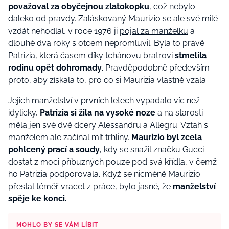
považoval za obyčejnou zlatokopku
, což nebylo
daleko od pravdy. Zaláskovaný Maurizio se ale své milé
vzdát nehodlal, v roce 1976 ji
pojal za manželku
a
dlouhé dva roky s otcem nepromluvil. Byla to právě
Patrizia, která časem díky tchánovu bratrovi
stmelila
rodinu opět dohromady
. Pravděpodobně především
proto, aby získala to, pro co si Maurizia vlastně vzala.
Jejich
manželství v prvních letech
vypadalo víc než
idylicky,
Patrizia si žila na vysoké noze
a na starosti
měla jen své dvě dcery Alessandru a Allegru. Vztah s
manželem ale začínal mít trhliny.
Maurizio byl zcela
pohlcený prací a soudy
, kdy se snažil značku Gucci
dostat z moci příbuzných pouze pod svá křídla, v čemž
ho Patrizia podporovala. Když se nicméně Maurizio
přestal téměř vracet z práce, bylo jasné, že
manželství
spěje ke konci.
MOHLO BY SE VÁM LÍBIT