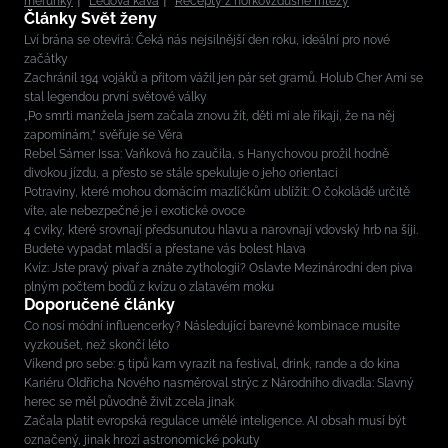
meruňky
Ledová káva
Recepty z horkovzdušné fritézy
Články Svět ženy
Lví brána se otevírá: Čeká nás nejsilnější den roku, ideální pro nové
začátky
Zachránil 194 vojáků a přitom vážil jen pár set gramů. Holub Cher Ami se
stal legendou první světové války
„Po smrti manžela jsem začala znovu žít, děti mi ale říkají, že na něj
zapomínám,“ svěřuje se Věra
Rebel Sámer Issa: Vaňková ho zaučila, s Hanychovou prožil hodně
divokou jízdu, a přesto se stále spekuluje o jeho orientaci
Potraviny, které mohou domácím mazlíčkům ublížit: O čokoládě určitě
víte, ale nebezpečné je i exotické ovoce
4 cviky, které srovnají předsunutou hlavu a narovnají vdovský hrb na šíji.
Budete vypadat mladší a přestane vás bolest hlava
Kvíz: Jste pravý pivař a znáte zythologii? Oslavte Mezinárodní den piva
plným počtem bodů z kvízu o zlatavém moku
Doporučené články
Co nosí módní influencerky? Následující barevné kombinace musíte
vyzkoušet, než skončí léto
Víkend pro sebe: 5 tipů kam vyrazit na festival, drink, rande a do kina
Kariéru Oldřicha Nového nasměroval strýc z Národního divadla: Slavný
herec se měl původně živit zcela jinak
Začala platit evropská regulace umělé inteligence. AI obsah musí být
označený, jinak hrozí astronomické pokuty