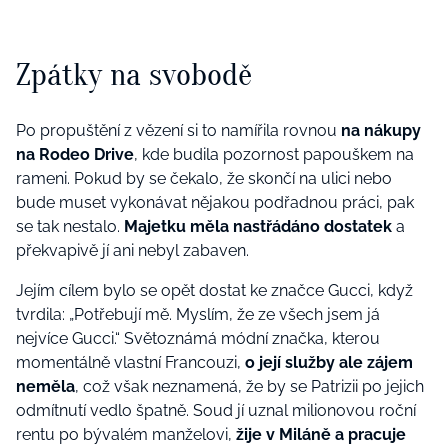
Zpátky na svobodě
Po propuštění z vězení si to namířila rovnou
na nákupy
na Rodeo Drive
, kde budila pozornost papouškem na
rameni. Pokud by se čekalo, že skončí na ulici nebo
bude muset vykonávat nějakou podřadnou práci, pak
se tak nestalo.
Majetku měla nastřádáno dostatek
a
překvapivě jí ani nebyl zabaven.
Jejím cílem bylo se opět dostat ke značce Gucci, když
tvrdila: „
Potřebují mě. Myslím, že ze všech jsem já
nejvíce Gucci.“
Světoznámá módní značka, kterou
momentálně vlastní Francouzi,
o její služby ale zájem
neměla
, což však neznamená, že by se Patrizii po jejich
odmítnutí vedlo špatně. Soud jí uznal milionovou roční
rentu po bývalém manželovi,
žije v Miláně a pracuje