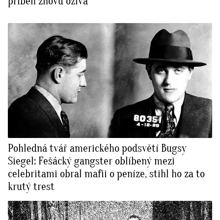
příběh znovu ožívá
Pohledná tvář amerického podsvětí Bugsy
Siegel: Fešácký gangster oblíbený mezi
celebritami obral mafii o peníze, stihl ho za to
krutý trest