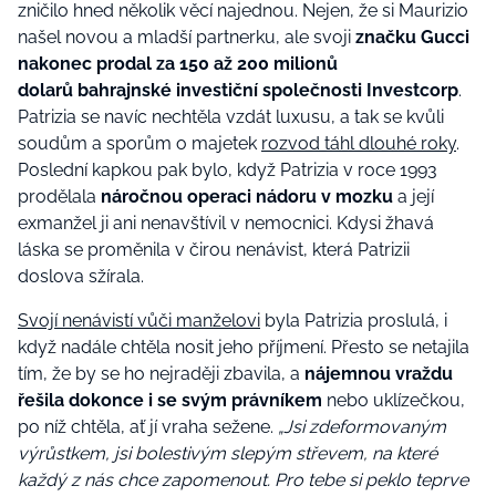
zničilo hned několik věcí najednou. Nejen, že si Maurizio
našel novou a mladší partnerku, ale svoji
značku Gucci
nakonec prodal za 150 až 200 milionů
dolarů bahrajnské investiční společnosti Investcorp
.
Patrizia se navíc nechtěla vzdát luxusu, a tak se kvůli
soudům a sporům o majetek
rozvod táhl dlouhé roky
.
Poslední kapkou pak bylo, když Patrizia v roce 1993
prodělala
náročnou operaci nádoru v mozku
a její
exmanžel ji ani nenavštívil v nemocnici. Kdysi žhavá
láska se proměnila v čirou nenávist, která Patrizii
doslova sžírala.
Svojí nenávistí vůči manželovi
byla Patrizia proslulá, i
když nadále chtěla nosit jeho příjmení. Přesto se netajila
tím, že by se ho nejraději zbavila, a
nájemnou vraždu
řešila dokonce i se svým právníkem
nebo uklízečkou,
po níž chtěla, ať jí vraha sežene.
„Jsi zdeformovaným
výrůstkem, jsi bolestivým slepým střevem, na které
každý z nás chce zapomenout. Pro tebe si peklo teprve