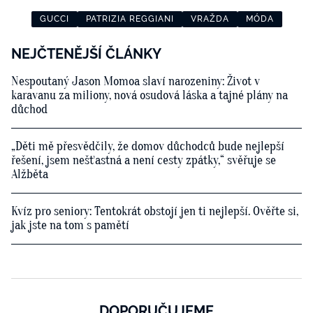
GUCCI
PATRIZIA REGGIANI
VRAŽDA
MÓDA
NEJČTENĚJŠÍ ČLÁNKY
Nespoutaný Jason Momoa slaví narozeniny: Život v
karavanu za miliony, nová osudová láska a tajné plány na
důchod
„Děti mě přesvědčily, že domov důchodců bude nejlepší
řešení, jsem nešťastná a není cesty zpátky,“ svěřuje se
Alžběta
Kvíz pro seniory: Tentokrát obstojí jen ti nejlepší. Ověřte si,
jak jste na tom s pamětí
DOPORUČUJEME