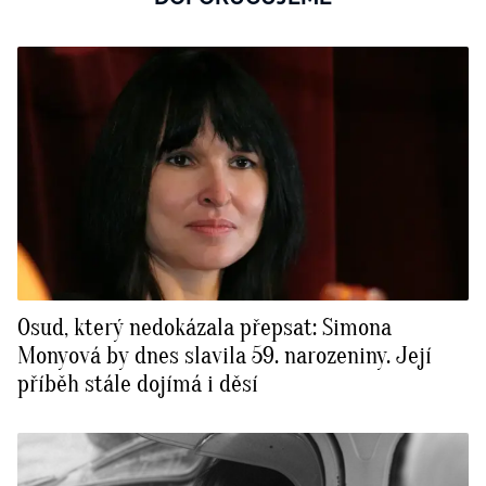
Osud, který nedokázala přepsat: Simona
Monyová by dnes slavila 59. narozeniny. Její
příběh stále dojímá i děsí