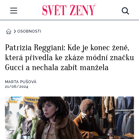
Svetzeny.cz
MÓDA A KRÁSA
OSOBNOSTI
DOMŮ
CELEBRITY
Patrizia Reggiani: Kde je konec ženě,
Všechny kategorie
která přivedla ke zkáze módní značku
RETROHUBKY
Gucci a nechala zabít manžela
Rozhovory
PSYCHOLOGIE
MARTA PUŠOVÁ
Všechny kategorie
21/06/2024
ZDRAVÍ
Seberozvoj
Všechny kategorie
ZÁBAVA
Životní styl
Všechny kategorie
BYDLENÍ
Testy a kvízy
Všechny kategorie