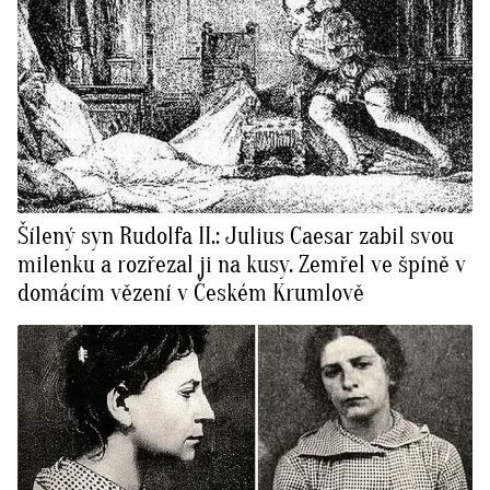
Šílený syn Rudolfa II.: Julius Caesar zabil svou
milenku a rozřezal ji na kusy. Zemřel ve špíně v
domácím vězení v Českém Krumlově