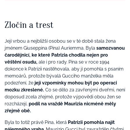
Zločin a trest
Její vrbou a nejbližší osobou se v té době stala žena
jménem Giuseppina (Pina) Auriemma. Byla
samozvanou
čarodějnicí, ke které Patrizia chodila nejen pro
věštění osudu,
ale i pro rady. Pina se v roce 1994
dokonce k Patrizii nastěhovala, aby jí pomohla s psaním
memoárů, protože bývalá Gucciho manželka měla
podezření, že
její vzpomínky mohou být po operaci
mozku zkreslené.
Co se dělo za zavřenými dveřmi, není
doposud zcela zřejmé, protože výpovědi obou žen se
rozcházejí,
podíl na vraždě Maurizia nicméně měly
zřejmě obě.
Byla to totiž právě Pina, která
Patrizii pomohla najít
nájemného vraha
. Maurizio Gucci byl zavražděn čtyřmi