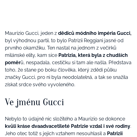
Maurizio Gucci, jeden z
dědiců módního impéria Gucci,
byl výhodnou partií, to bylo Patrizii Reggiani jasné od
prvního okamžiku. Ten nastal na jednom z večírků
milánské elity, kam sice
Patrizia, která byla z chudších
poměr
ů, nespadala, cestičku si tam ale našla. Představa
toho, že stane po boku člověka, který zdědí půlku
značky Gucci, pro ni byla neodolatelná, a tak se snažila
získat srdce svého vyvoleného.
Ve jménu Gucci
Nebylo to údajně nic složitého a Maurizio se dokonce
kvůli kráse dvaadvacetileté Patrizie vzdal i své rodiny
.
Jeho otec totiž s jejich vztahem nesouhlasil a
Patrizii