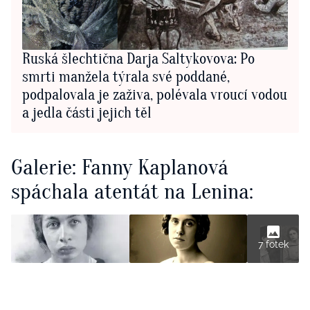
Ruská šlechtična Darja Saltykovova: Po
smrti manžela týrala své poddané,
podpalovala je zaživa, polévala vroucí vodou
a jedla části jejich těl
Galerie: Fanny Kaplanová
spáchala atentát na Lenina:
7 fotek