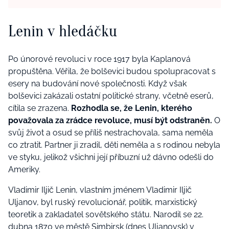
Lenin v hledáčku
Po únorové revoluci v roce 1917 byla Kaplanová
propuštěna. Věřila, že bolševici budou spolupracovat s
esery na budování nové společnosti. Když však
bolševici zakázali ostatní politické strany, včetně eserů,
cítila se zrazena.
Rozhodla se, že Lenin, kterého
považovala za zrádce revoluce, musí být odstraněn.
O
svůj život a osud se příliš nestrachovala, sama neměla
co ztratit. Partner ji zradil, děti neměla a s rodinou nebyla
ve styku, jelikož všichni její příbuzní už dávno odešli do
Ameriky.
Vladimir Iljič Lenin, vlastním jménem Vladimir Iljič
Uljanov, byl ruský revolucionář, politik, marxistický
teoretik a zakladatel sovětského státu. Narodil se 22.
dubna 1870 ve městě Simbirsk (dnes Uljanovsk) v