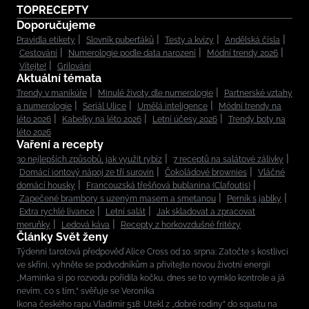
TOPRECEPTY
Doporučujeme
Pravidla etikety
Slovník puberťáků
Testy a kvízy
Andělská čísla
Cestování
Numerologie podle data narození
Módní trendy 2026
Vítejte!
Grilování
Aktuální témata
Trendy v manikúře
Minulé životy dle numerologie
Partnerské vztahy
a numerologie
Seriál Ulice
Umělá inteligence
Módní trendy na
léto 2026
Kabelky na léto 2026
Letní účesy 2026
Trendy boty na
léto 2026
Vaření a recepty
30 nejlepších způsobů, jak využít rybíz
7 receptů na salátové zálivky
Domácí iontový nápoj ze tří surovin
Čokoládové brownies
Vláčné
domácí housky
Francouzská třešňová bublanina (Clafoutis)
Zapečené brambory s uzeným masem a smetanou
Perník s jablky
Extra rychlé lívance
Letní salát
Jak skladovat a zpracovat
meruňky
Ledová káva
Recepty z horkovzdušné fritézy
Články Svět ženy
Týdenní tarotová předpověď Alice Cross od 10. srpna: Zatočte s kostlivci
ve skříni, vyhněte se podvodníkům a přivítejte novou životní energii
„Maminka si po rozvodu pořídila kočku, dnes se to vymklo kontrole a já
nevím, co s tím,“ svěřuje se Veronika
Ikona českého rapu Vladimír 518: Utekl z „dobré rodiny“ do squatu na