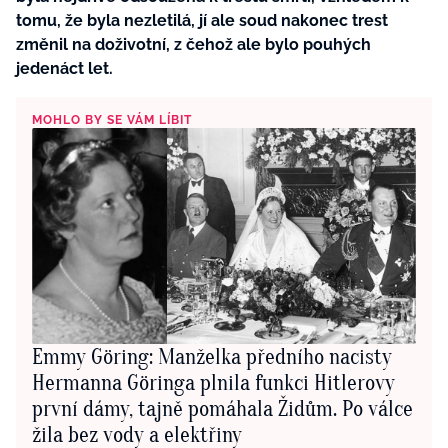
tomu, že byla nezletilá, jí ale soud nakonec trest
změnil na doživotní, z čehož ale bylo pouhých
jedenáct let.
MOHLO BY SE VÁM LÍBIT
Emmy Göring: Manželka předního nacisty
Hermanna Göringa plnila funkci Hitlerovy
první dámy, tajně pomáhala Židům. Po válce
žila bez vody a elektřiny