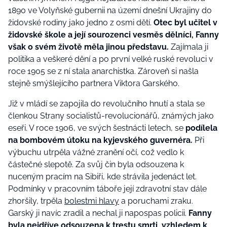
1890 ve Volyňské gubernii na území dnešní Ukrajiny do
židovské rodiny jako jedno z osmi dětí.
Otec byl učitel v
židovské škole a její sourozenci vesměs dělníci, Fanny
však o svém životě měla jinou představu.
Zajímala ji
politika a veškeré dění a po první velké ruské revoluci v
roce 1905 se z ní stala anarchistka. Zároveň si našla
stejně smýšlejícího partnera Viktora Garského.
Již v mládí se zapojila do revolučního hnutí a stala se
členkou Strany socialistů-revolucionářů, známých jako
eseři. V roce 1906, ve svých šestnácti letech, se
podílela
na bombovém útoku na kyjevského guvernéra.
Při
výbuchu utrpěla vážné zranění očí, což vedlo k
částečné slepotě. Za svůj čin byla odsouzena k
nuceným pracím na Sibiři, kde strávila jedenáct let.
Podmínky v pracovním táboře její zdravotní stav dále
zhoršily, trpěla
bolestmi hlavy
a poruchami zraku.
Garský ji navíc zradil a nechal ji napospas policii.
Fanny
byla nejdříve odsouzena k trestu smrti, vzhledem k