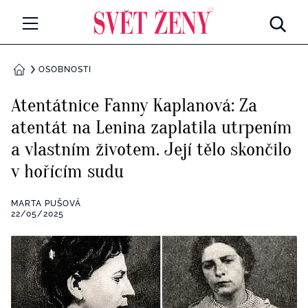
Svetzeny.cz
MÓDA A KRÁSA
OSOBNOSTI
DOMŮ
CELEBRITY
Atentátnice Fanny Kaplanová: Za
Všechny kategorie
atentát na Lenina zaplatila utrpením
RETROHUBKY
a vlastním životem. Její tělo skončilo
Rozhovory
PSYCHOLOGIE
v hořícím sudu
Všechny kategorie
ZDRAVÍ
MARTA PUŠOVÁ
22/05/2025
Seberozvoj
Všechny kategorie
ZÁBAVA
Životní styl
Všechny kategorie
BYDLENÍ
Testy a kvízy
Všechny kategorie