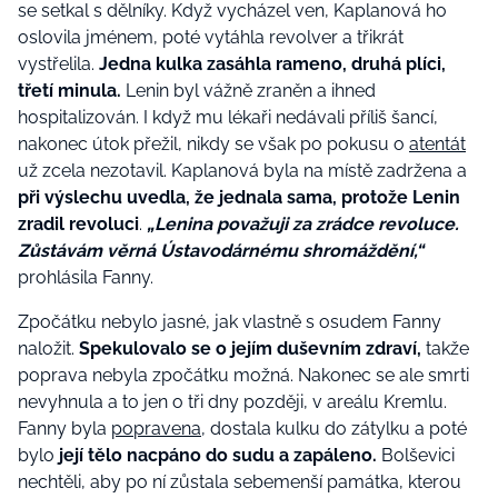
se setkal s dělníky. Když vycházel ven, Kaplanová ho
oslovila jménem, poté vytáhla revolver a třikrát
vystřelila.
Jedna kulka zasáhla rameno, druhá plíci,
třetí minula.
Lenin byl vážně zraněn a ihned
hospitalizován. I když mu lékaři nedávali příliš šancí,
nakonec útok přežil, nikdy se však po pokusu o
atentát
už zcela nezotavil. Kaplanová byla na místě zadržena a
při výslechu uvedla, že jednala sama, protože Lenin
zradil revoluci
.
„Lenina považuji za zrádce revoluce.
Zůstávám věrná Ústavodárnému shromáždění,“
prohlásila Fanny.
Zpočátku nebylo jasné, jak vlastně s osudem Fanny
naložit.
Spekulovalo se o jejím duševním zdraví,
takže
poprava nebyla zpočátku možná. Nakonec se ale smrti
nevyhnula a to jen o tři dny později, v areálu Kremlu.
Fanny byla
popravena
, dostala kulku do zátylku a poté
bylo
její tělo nacpáno do sudu a zapáleno.
Bolševici
nechtěli, aby po ní zůstala sebemenší památka, kterou