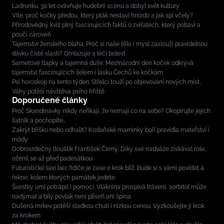
Ladronku. 30 let ovlivňuje hudební scénu a dobyl svět kultury
Víte, proč kočky předou, který pták nestaví hnízdo a jak spí včely?
Přírodovědný kvíz plný fascinujících faktů o zvířatech, který pobaví a
poučí zároveň
Tajemství ženského blaha: Proč si naše tělo i mysl zaslouží pravidelnou
dávku čisté slasti? Omlazuje a léčí bolest
Sametové tlapky a tajemná duše: Mezinárodní den koček odkrývá
tajemství fascinujících šelem i lásku Čechů ke kočkám
Psí horoskop na tento týden: Střelci touží po objevování nových míst,
Váhy potěší návštěva psího hřiště
Doporučené články
Proč Skandinávky nikdy neříkají, že nemají co na sebe? Okopírujte jejich
šatník a pochopíte...
Zakrýt bříško nebo odhalit? Kodaňské maminky boří pravidla mateřství i
módy
Dobrosrdečný tlouštík František Černý: Díky své nadváze získával role,
oženil se až před padesátkou
Futuristické taxi bez řidiče je zase o krok blíž. Bude si s vámi povídat a
řekne, kolem kterých památek jedete
Švestky umí potrápit i pomoci. Vláknina prospívá trávení, sorbitol může
nadýmat a bílý povlak není plíseň ani špína
Dušená mrkev potěší sladkou chutí i nízkou cenou. Vyzkoušejte ji krok
za krokem