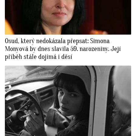
Osud, který nedokázala přepsat: Simona
Monyová by dnes slavila 59. narozeniny. Její
příběh stále dojímá i děsí