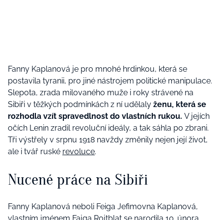
Fanny Kaplanová je pro mnohé hrdinkou, která se
postavila tyranii, pro jiné nástrojem politické manipulace.
Slepota, zrada milovaného muže i roky strávené na
Sibiři v těžkých podmínkách z ní udělaly
ženu, která se
rozhodla vzít spravedlnost do vlastních rukou.
V jejích
očích Lenin zradil revoluční ideály, a tak sáhla po zbrani.
Tři výstřely v srpnu 1918 navždy změnily nejen její život,
ale i tvář ruské
revoluce
.
Nucené práce na Sibiři
Fanny Kaplanová neboli Feiga Jefimovna Kaplanová,
vlastním jménem Fajga Rojtblat se narodila 10. února