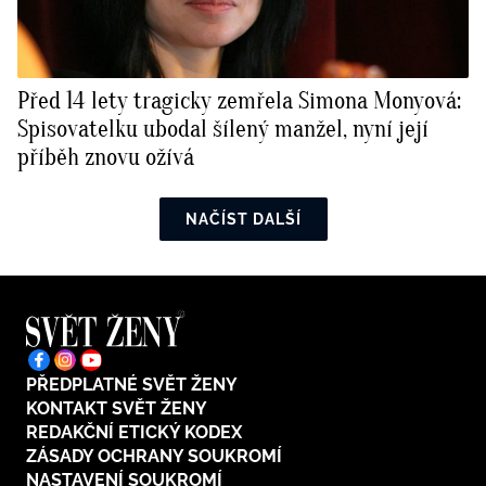
Před 14 lety tragicky zemřela Simona Monyová:
Spisovatelku ubodal šílený manžel, nyní její
příběh znovu ožívá
NAČÍST DALŠÍ
PŘEDPLATNÉ SVĚT ŽENY
KONTAKT SVĚT ŽENY
REDAKČNÍ ETICKÝ KODEX
ZÁSADY OCHRANY SOUKROMÍ
NASTAVENÍ SOUKROMÍ