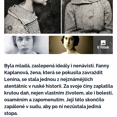
BurdaMedia
Tvoření
Extra
SVĚT ŽENY - 599 KČ
Rady a tipy
ROČNÍ PŘEDPLATNÉ SVĚT ŽENY +
SADA PRODUKTŮ MANA (10 ks)
6 fotek
Byla mladá, zaslepená ideály i nenávistí. Fanny
Kaplanová, žena, která se pokusila zavraždit
Lenina, se stala jednou z nejznámějších
atentátnic v ruské historii. Za svoje činy zaplatila
krutou daň, nejen vlastním životem, ale i bolestí,
osaměním a zapomenutím. Její tělo skončilo
zapálené v sudu, aby po ní nezůstala jediná
stopa.