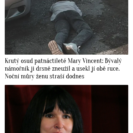
Krutý osud patnáctileté Mary Vincent: Bývalý
námořník ji drsně zneužil a usekl jí obě ruce.
Noční můry ženu straší dodnes