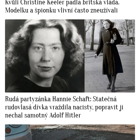
Kvůli Christine Keeler padla britská vláda.
Modelku a špionku vlivní často zneužívali
Rudá partyzánka Hannie Schaft: Statečná
rudovlasá dívka vraždila nacisty, popravit ji
nechal samotný Adolf Hitler