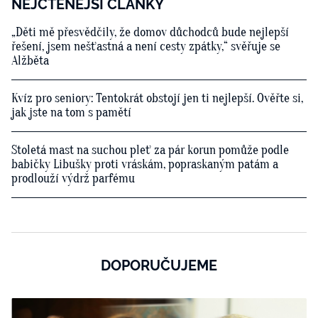
NEJČTENĚJŠÍ ČLÁNKY
„Děti mě přesvědčily, že domov důchodců bude nejlepší
řešení, jsem nešťastná a není cesty zpátky,“ svěřuje se
Alžběta
Kvíz pro seniory: Tentokrát obstojí jen ti nejlepší. Ověřte si,
jak jste na tom s pamětí
Stoletá mast na suchou pleť za pár korun pomůže podle
babičky Libušky proti vráskám, popraskaným patám a
prodlouží výdrž parfému
DOPORUČUJEME