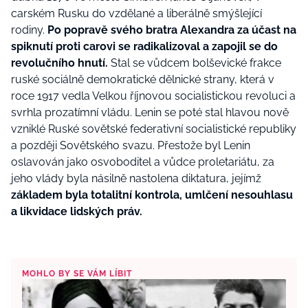
carském Rusku do vzdělané a liberálně smýšlející
rodiny.
Po popravě svého bratra Alexandra za účast na
spiknutí proti carovi se radikalizoval a zapojil se do
revolučního hnutí.
Stal se vůdcem bolševické frakce
ruské sociálně demokratické dělnické strany, která v
roce 1917 vedla Velkou říjnovou socialistickou revoluci a
svrhla prozatímní vládu. Lenin se poté stal hlavou nově
vzniklé Ruské sovětské federativní socialistické republiky
a později Sovětského svazu.
Přestože byl Lenin
oslavován jako osvoboditel a vůdce proletariátu, za
jeho vlády byla násilně nastolena diktatura, jejímž
základem byla totalitní kontrola, umlčení nesouhlasu
a likvidace lidských práv.
MOHLO BY SE VÁM LÍBIT