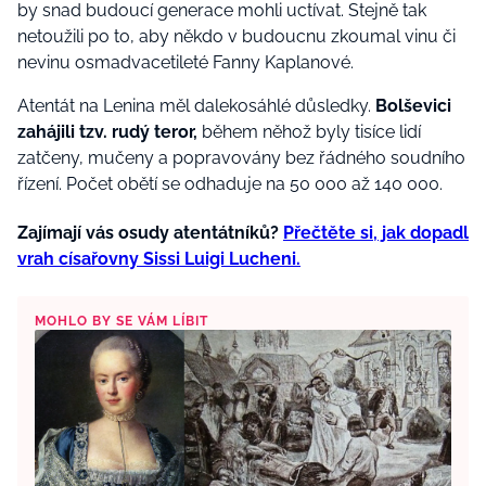
by snad budoucí generace mohli uctívat. Stejně tak
netoužili po to, aby někdo v budoucnu zkoumal vinu či
nevinu osmadvacetileté Fanny Kaplanové.
Atentát na Lenina měl dalekosáhlé důsledky.
Bolševici
zahájili tzv. rudý teror,
během něhož byly tisíce lidí
zatčeny, mučeny a popravovány bez řádného soudního
řízení. Počet obětí se odhaduje na 50 000 až 140 000.
Zajímají vás osudy atentátníků?
Přečtěte si, jak dopadl
vrah císařovny Sissi Luigi Lucheni.
MOHLO BY SE VÁM LÍBIT