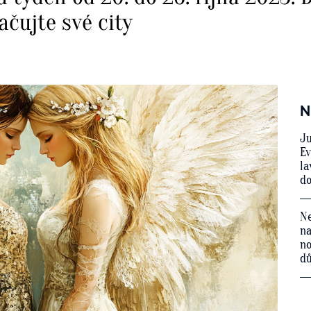
ačujte své city
N
Ju
Ev
la
do
Ne
na
no
d