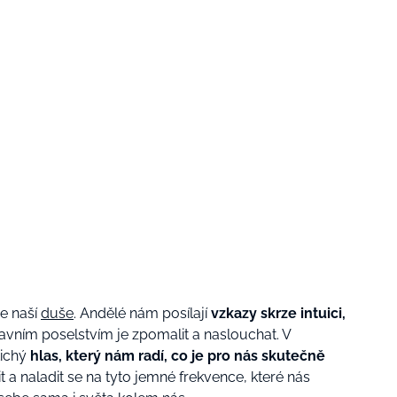
e naší
duše
. Andělé nám posílají
vzkazy skrze intuici,
hlavním poselstvím je zpomalit a naslouchat. V
tichý
hlas, který nám radí, co je pro nás skutečně
 a naladit se na tyto jemné frekvence, které nás