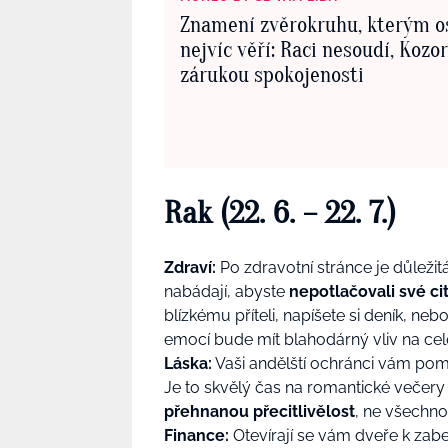
Znamení zvěrokruhu, kterým o
nejvíc věří: Raci nesoudí, Kozor
zárukou spokojenosti
Rak (22. 6. – 22. 7.)
Zdraví:
Po zdravotní stránce je důlež
nabádají, abyste
nepotlačovali své cit
blízkému příteli, napíšete si deník, ne
emocí bude mít blahodárný vliv na cel
Láska:
Vaši andělští ochránci vám po
Je to skvělý čas na romantické večery 
přehnanou přecitlivělost
, ne všechno
Finance:
Otevírají se vám dveře k za