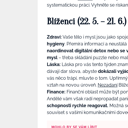
systematickou práci. Vyhněte se riskantn
Blíženci (22. 5. – 21. 6.)
Zdraví:
Vaše tělo i mysl jsou jako spo
hygieny
. Přemíra informací a neustál
naordinovat digitální detox nebo se 
mysl
– třeba skládání puzzle nebo malo
Láska:
Láska pro vás tento týden zna
dávají dar slova, abyste
dokázali vyjád
vás něco trápí, mluvte o tom. Upřímný
vztah na novou úroveň.
Nezadaní
Blíže
Finance:
Finanční oblast může být pon
Andělé vám však radí nepropadat pan
schopnosti rychle reagovat.
Možná se 
souviset s vašimi komunikačními dove
MOHLO BY SE VÁM LÍBIT