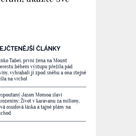
EJČTENĚJŠÍ ČLÁNKY
nko Tabei, první žena na Mount
erestu během výstupu přežila pád
viny, vyhrabali ji zpod sněhu a ona stejně
šla na vrchol
spoutaný Jason Momoa slaví
rozeniny: Život v karavanu za miliony,
vá osudová láska a tajné plány na
ůchod