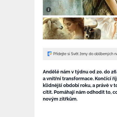
Přidejte si Svět ženy do oblíbených 
Andělé nám v týdnu od 20. do 26. ř
a vnitřní transformace. Končící ř
klidnější období roku, a právě v 
cítit. Pomáhají nám odhodit to, co
novým zítřkům.