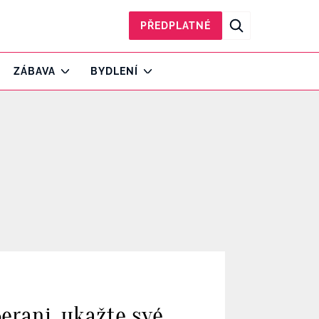
PŘEDPLATNÉ
ZÁBAVA
BYDLENÍ
erani, ukažte své