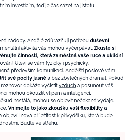
ím investicím, teď je čas sázet na jistotu.
jené nádoby. Andělé zdůrazňují potřebu
duševní
á mentální aktivita vás mohou vyčerpávat.
Zkuste si
věnujte činnosti, která zaměstná vaše ruce a uklidní
vání. Uleví se vám fyzicky i psychicky.
mená především komunikaci. Andělští poslové vám
řit své pocity jasně
a bez zbytečných dramat. Pokud
 rozhovor dokáže vyčistit
vzduch
a posunout váš
nci mohou okouzlit vtipem a inteligencí.
ěkud nestálá, mohou se objevit nečekané výdaje.
ice.
Vnímejte to jako zkoušku vaší flexibility a
objeví i nová příležitost k přivýdělku, která bude
dnostmi. Buďte ve střehu.