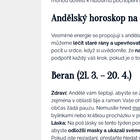
mohou dovést k hlubšímu pochopení s
Andělský horoskop na 
Vesmírné energie se propojují s anděl
můžeme
léčit staré rány a upevňova
pocit u srdce, když si uvědomíte, že
na
podpořit každý váš krok, pokud je o t
Beran (21. 3. – 20. 4.)
Zdraví:
Andělé vám šeptají, abyste se 
zejména v oblasti šíje a ramen. Vaše o
občas žádá pauzu. Nemusíte hned
me
bylinkami nebo krátkou procházku v př
Láska:
Na poli lásky se tento týden p
abyste
odložili masky a ukázali svém
Pokud jste nezadaní, přestaňte hledat 