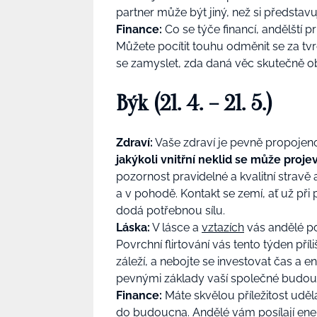
partner může být jiný, než si představu
Finance:
Co se týče financí, andělští 
Můžete pocítit touhu odměnit se za tvr
se zamyslet, zda daná věc skutečně obo
Býk (21. 4. – 21. 5.)
Zdraví:
Vaše zdraví je pevně propojeno
jakýkoli vnitřní neklid se může projev
pozornost pravidelné a kvalitní stravě a
a v pohodě. Kontakt se zemí, ať už při
dodá potřebnou sílu.
Láska:
V lásce a
vztazích
vás andělé p
Povrchní flirtování vás tento týden př
záleží, a nebojte se investovat čas a e
pevnými základy vaší společné budouc
Finance:
Máte skvělou příležitost udě
do budoucna.
Andělé
vám posílají ener