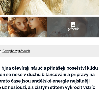
9 fotek
na
Google zprávách
íjna otevírají náruč a přinášejí poselství klidu
íjen se nese v duchu bilancování a přípravy na
tomto čase jsou andělské energie nejsilněji
 už neslouží, a s čistým štítem vykročit vstříc