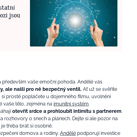
statní
ozi jsou
itá především vaše emoční pohoda. Andělé vás
y, ale našli pro ně bezpečný ventil.
Ať už se svěříte
bo si prostě popláčete u dojemného filmu, uvolnění
é vaše tělo, zejména na
imunitní systém
.
máhají
otevřít srdce a prohloubit intimitu s partnerem
.
a rozhovory o snech a plánech. Dejte si ale pozor na
 je třeba brát si osobně.
bezpečení domova a rodiny.
Andělé
podporují investice