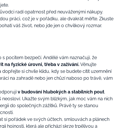
jete.
průvodci radí opatrnost před neuváženými nákupy.
dou práci, což je v pořádku, ale dvakrát měřte. Zkuste
hatí váš život, nebo jde jen o chvilkový rozmar.
 s pocitem bezpečí. Andělé vám naznačují, že
it na fyzické úrovni, třeba v zažívání.
Věnujte
 dopřejte si chvíle klidu, kdy se budete cítit uzemnění
 práci na zahradě nebo jen chůzí naboso po trávě, vám
odporují
v budování hlubokých a stabilních pout
.
íliš neosloví. Ukažte svým blízkým, jak moc vám na nich
nergii do společných zážitků. Právě ty se stanou
nosti.
lat si pořádek ve svých účtech, smlouvách a plánech
gii hojnosti, která ale přichází skrze trpělivou a