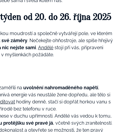
ebe sama i světa kolem nás.
týden od 20. do 26. října 2025
skou moudrostí a společně vytvářejí pole, ve kterém
t své záměry
. Nečekejte ohňostroje, ale spíše hřejivý
 nic nejste sami
.
Andělé
stojí při vás, připraveni
o v myšlenkách požádáte.
zaměřili na
uvolnění nahromaděného napětí
,
hnivá energie vás neustále žene dopředu, ale tělo si
ditovat
hodiny denně, stačí si dopřát horkou vanu s
írodě bez telefonu v ruce.
onese v duchu upřímnosti. Andělé vás vedou k tomu,
u protějšku své pravé já
, včetně svých zranitelností.
dokonalost a otevřete se možnosti, že ten pravý