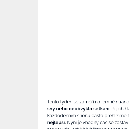
Tento
týden
se zaměří na jemné nuanc
sny nebo neobvyklá setkání
. Jejich 
každodenním shonu často přehlížíme 
nejlepší.
Nyní je vhodný čas se zastavit