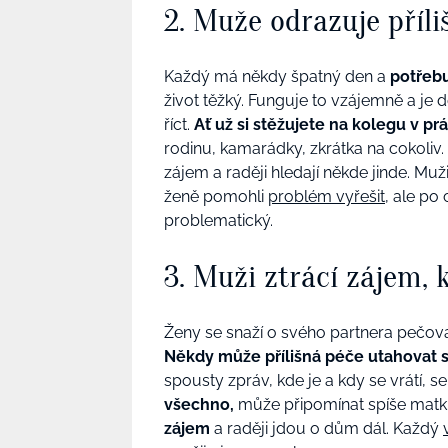
2. Muže odrazuje příli
Každý má někdy špatný den a
potřebu
život těžký. Funguje to vzájemně a je 
říct.
Ať už si stěžujete na kolegu v pr
rodinu, kamarádky, zkrátka na cokoliv.
zájem a raději hledají někde jinde. Muž
ženě pomohli
problém vyřešit
, ale po 
problematický.
3. Muži ztrácí zájem,
Ženy se snaží o svého partnera pečov
Někdy může přílišná péče utahovat
spousty zpráv, kde je a kdy se vrátí, s
všechno,
může připomínat spíše matku
zájem
a raději jdou o dům dál. Každý