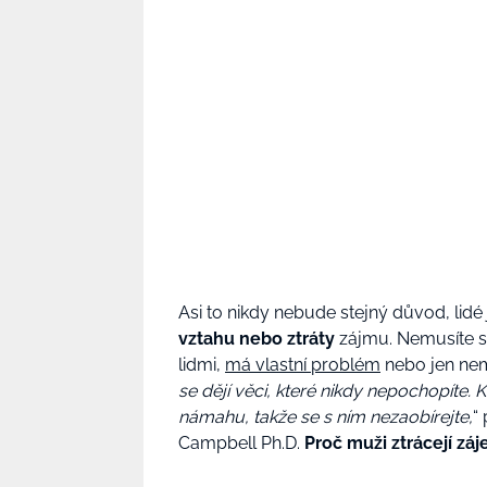
Asi to nikdy nebude stejný důvod, lidé j
vztahu nebo ztráty
zájmu. Nemusíte si 
lidmi,
má vlastní problém
nebo jen nemá
se dějí věci, které nikdy nepochopíte.
námahu, takže se s ním nezaobírejte,
“
Campbell Ph.D.
Proč muži ztrácejí zá