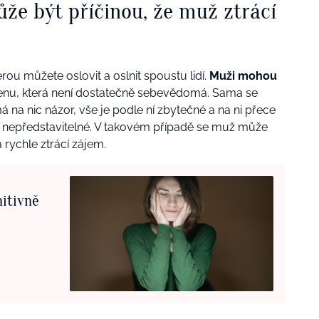
ůže být příčinou, že muž ztrácí
ou můžete oslovit a oslnit spoustu lidí.
Muži mohou
ženu, která není dostatečně sebevědomá. Sama se
á na nic názor, vše je podle ní zbytečné a na ni přece
 ni nepředstavitelné. V takovém případě se muž může
a rychle ztrácí zájem.
nitivně