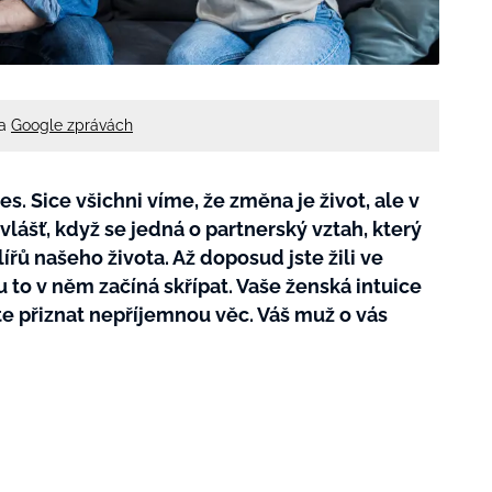
na
Google zprávách
es. Sice všichni víme, že změna je život, ale v
ášť, když se jedná o partnerský vztah, který
ířů našeho života. Až doposud jste žili ve
to v něm začíná skřípat. Vaše ženská intuice
íte přiznat nepříjemnou věc. Váš muž o vás