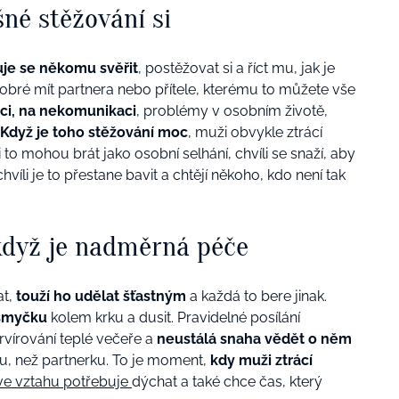
šné stěžování si
je se někomu svěřit
, postěžovat si a říct mu, jak je
dobré mít partnera nebo přítele, kterému to můžete vše
áci, na nekomunikaci
, problémy v osobním životě,
Když je toho stěžování moc
, muži obvykle ztrácí
i to mohou brát jako osobní selhání, chvíli se snaží, aby
chvíli je to přestane bavit a chtějí někoho, kdo není tak
 když je nadměrná péče
at,
touží ho udělat šťastným
a každá to bere jinak.
 smyčku
kolem krku a dusit. Pravidelné posílání
ervírování teplé večeře a
neustálá snaha vědět o něm
, než partnerku. To je moment,
kdy muži ztrácí
ve vztahu potřebuje
dýchat a také chce čas, který