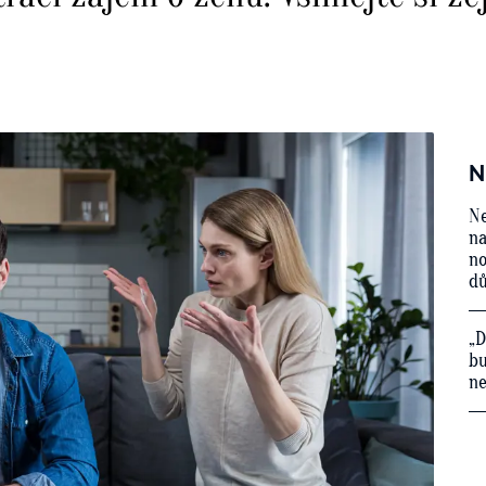
N
Ne
na
no
d
„D
bu
ne