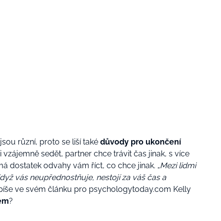
sou různí, proto se liší také
důvody pro ukončení
vzájemně sedět, partner chce trávit čas jinak, s více
 dostatek odvahy vám říct, co chce jinak. „
Mezi lidmi
 Když vás neupřednostňuje, nestojí za váš čas a
 píše ve svém článku pro psychologytoday.com Kelly
jem
?