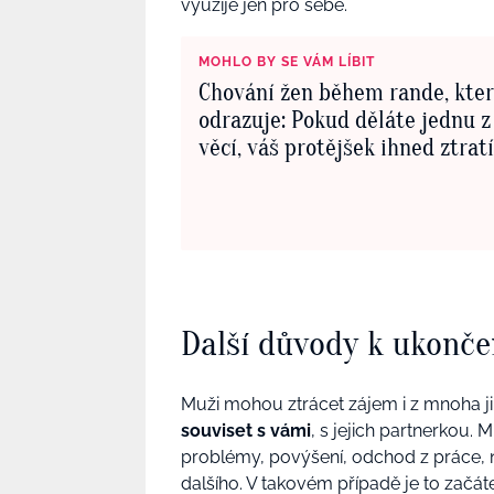
využije jen pro sebe.
MOHLO BY SE VÁM LÍBIT
Chování žen během rande, kte
odrazuje: Pokud děláte jednu z
věcí, váš protějšek ihned ztrat
Další důvody k ukonče
Muži mohou ztrácet zájem i z mnoha 
souviset s vámi
, s jejich partnerkou. 
problémy, povýšení, odchod z práce, n
dalšího. V takovém případě je to začá