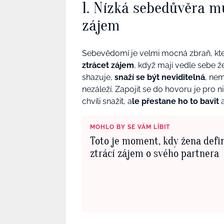
1. Nízká sebedůvěra m
zájem
Sebevědomí je velmi mocná zbraň, kter
ztrácet zájem
, když mají vedle sebe 
shazuje,
snaží se být neviditelná
, nem
nezáleží. Zapojit se do hovoru je pro
chvíli snažit, a
le přestane ho to bavit
MOHLO BY SE VÁM LÍBIT
Toto je moment, kdy žena defi
ztrácí zájem o svého partnera