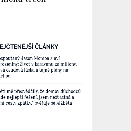
EJČTENĚJŠÍ ČLÁNKY
spoutaný Jason Momoa slaví
rozeniny: Život v karavanu za miliony,
vá osudová láska a tajné plány na
ůchod
ěti mě přesvědčily, že domov důchodců
de nejlepší řešení, jsem nešťastná a
ní cesty zpátky,“ svěřuje se Alžběta