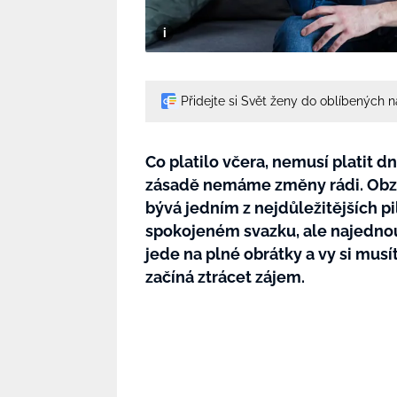
Přidejte si Svět ženy do oblíbených 
Co platilo včera, nemusí platit dn
zásadě nemáme změny rádi. Obzvl
bývá jedním z nejdůležitějších pil
spokojeném svazku, ale najednou 
jede na plné obrátky a vy si mus
začíná ztrácet zájem.