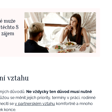
ré muže
 těchto 8
í zájem
ní vztahu
jiných důvodů.
Ne vždycky ten důvod musí nutně
Můžou se měnit jejich priority, termíny v práci, rodinné
ecítí se
v partnerském vztahu
komfortně a mnoho
tek konce.