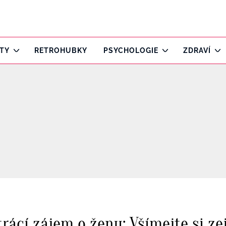
ITY
RETROHUBKY
PSYCHOLOGIE
ZDRAVÍ
ácí zájem o ženu: Všímejte si z