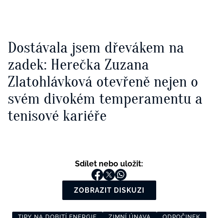
Dostávala jsem dřevákem na
zadek: Herečka Zuzana
Zlatohlávková otevřeně nejen o
svém divokém temperamentu a
tenisové kariéře
Sdílet nebo uložit:
ZOBRAZIT DISKUZI
TIPY NA DOBITÍ ENERGIE
ZIMNÍ ÚNAVA
ODPOČINEK