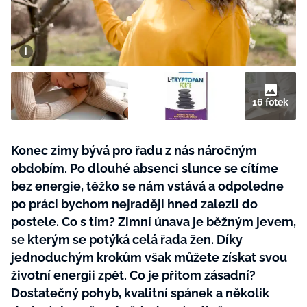
BurdaMedia
Tvoření
Extra
SVĚT ŽENY - 599 KČ
Rady a tipy
ROČNÍ PŘEDPLATNÉ SVĚT ŽENY +
SADA PRODUKTŮ MANA (10 ks)
16 fotek
Konec zimy bývá pro řadu z nás náročným
obdobím. Po dlouhé absenci slunce se cítíme
bez energie, těžko se nám vstává a odpoledne
po práci bychom nejraději hned zalezli do
postele. Co s tím? Zimní únava je běžným jevem,
se kterým se potýká celá řada žen. Díky
jednoduchým krokům však můžete získat svou
životní energii zpět. Co je přitom zásadní?
Dostatečný pohyb, kvalitní spánek a několik