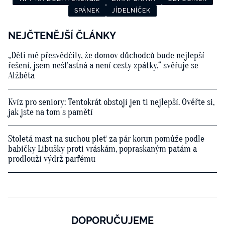
SPÁNEK
JÍDELNÍČEK
NEJČTENĚJŠÍ ČLÁNKY
„Děti mě přesvědčily, že domov důchodců bude nejlepší
řešení, jsem nešťastná a není cesty zpátky,“ svěřuje se
Alžběta
Kvíz pro seniory: Tentokrát obstojí jen ti nejlepší. Ověřte si,
jak jste na tom s pamětí
Stoletá mast na suchou pleť za pár korun pomůže podle
babičky Libušky proti vráskám, popraskaným patám a
prodlouží výdrž parfému
DOPORUČUJEME