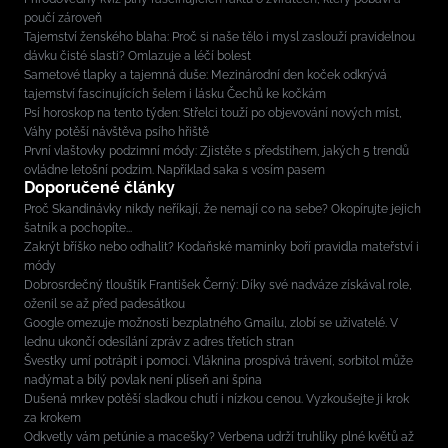
poučí zároveň
Tajemství ženského blaha: Proč si naše tělo i mysl zaslouží pravidelnou
dávku čisté slasti? Omlazuje a léčí bolest
Sametové tlapky a tajemná duše: Mezinárodní den koček odkrývá
tajemství fascinujících šelem i lásku Čechů ke kočkám
Psí horoskop na tento týden: Střelci touží po objevování nových míst,
Váhy potěší návštěva psího hřiště
První vlaštovky podzimní módy: Zjistěte s předstihem, jakých 5 trendů
ovládne letošní podzim. Například saka s vosím pasem
Doporučené články
Proč Skandinávky nikdy neříkají, že nemají co na sebe? Okopírujte jejich
šatník a pochopíte...
Zakrýt bříško nebo odhalit? Kodaňské maminky boří pravidla mateřství i
módy
Dobrosrdečný tlouštík František Černý: Díky své nadváze získával role,
oženil se až před padesátkou
Google omezuje možnosti bezplatného Gmailu, zlobí se uživatelé. V
lednu ukončí odesílání zpráv z adres třetích stran
Švestky umí potrápit i pomoci. Vláknina prospívá trávení, sorbitol může
nadýmat a bílý povlak není plíseň ani špína
Dušená mrkev potěší sladkou chutí i nízkou cenou. Vyzkoušejte ji krok
za krokem
Odkvetly vám petúnie a macešky? Verbena udrží truhlíky plné květů až