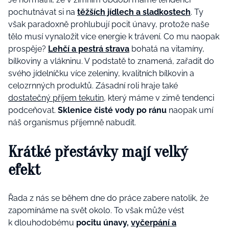
pochutnávat si na
těžších jídlech a sladkostech
. Ty
však paradoxně prohlubují pocit únavy, protože naše
tělo musí vynaložit více energie k trávení. Co mu naopak
prospěje?
Lehčí a pestrá strava
bohatá na vitamíny,
bílkoviny a vlákninu. V podstatě to znamená, zařadit do
svého jídelníčku více zeleniny, kvalitních bílkovin a
celozrnných produktů. Zásadní roli hraje také
dostatečný příjem tekutin
, který máme v zimě tendenci
podceňovat.
Sklenice čisté vody po ránu
naopak umí
náš organismus příjemně nabudit.
Krátké přestávky mají velký
efekt
Řada z nás se během dne do práce zabere natolik, že
zapomínáme na svět okolo. To však může vést
k dlouhodobému
pocitu únavy,
vyčerpání a