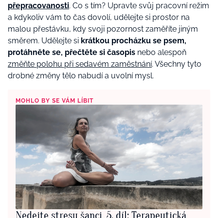
přepracovanosti
. Co s tím? Upravte svůj pracovní režim
a kdykoliv vám to čas dovolí, udělejte si prostor na
malou přestávku, kdy svoji pozornost zaměříte jiným
směrem. Udělejte si
krá
t
kou procházku se psem,
protáhněte se, přečtěte si časopis
nebo alespoň
změňte polohu při sedavém zaměstnání
. Všechny tyto
drobné změny tělo nabudí a uvolní mysl.
MOHLO BY SE VÁM LÍBIT
Nedejte stresu šanci, 5. díl: Terapeutická