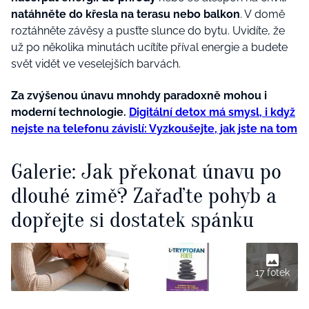
natáhněte do křesla na terasu nebo balkon
. V domě
roztáhněte závěsy a pusťte slunce do bytu. Uvidíte, že
už po několika minutách ucítíte příval energie a budete
svět vidět ve veselejších barvách.
Za zvýšenou únavu mnohdy paradoxně mohou i
moderní technologie.
Digitální detox má smysl, i když
nejste na telefonu závislí: Vyzkoušejte, jak jste na tom
Galerie: Jak překonat únavu po
dlouhé zimě? Zařaďte pohyb a
dopřejte si dostatek spánku
17 fotek