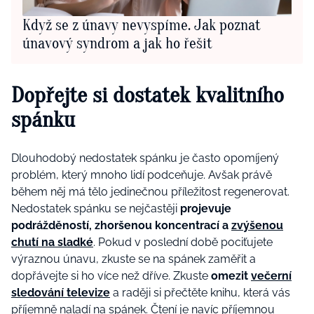
Když se z únavy nevyspíme. Jak poznat
únavový syndrom a jak ho řešit
Dopřejte si dostatek kvalitního
spánku
Dlouhodobý nedostatek spánku je často opomíjený
problém, který mnoho lidí podceňuje. Avšak právě
během něj má tělo jedinečnou příležitost regenerovat.
Nedostatek spánku se nejčastěji
projevuje
podrážděností, zhoršenou koncentrací a
zvýšenou
chutí na sladké
. Pokud v poslední době pociťujete
výraznou únavu, zkuste se na spánek zaměřit a
dopřávejte si ho více než dříve. Zkuste
omezit
večerní
sledování televize
a raději si přečtěte knihu, která vás
příjemně naladí na spánek. Čtení je navíc příjemnou