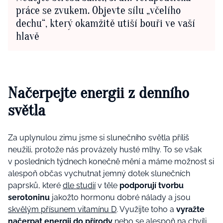
práce se zvukem. Objevte sílu „včelího
dechu“, který okamžitě utiší bouři ve vaší
hlavě
Načerpejte energii z denního
světla
Za uplynulou zimu jsme si slunečního světla příliš
neužili, protože nás provázely husté mlhy. To se však
v posledních týdnech konečně mění a máme možnost si
alespoň občas vychutnat jemný dotek slunečních
paprsků, které
dle studií
v těle
podporují tvorbu
serotoninu
jakožto hormonu dobré nálady a jsou
skvělým přísunem vitamínu D
. Využijte toho a
vyražte
načerpat energii do přírody
nebo se alespoň na chvíli