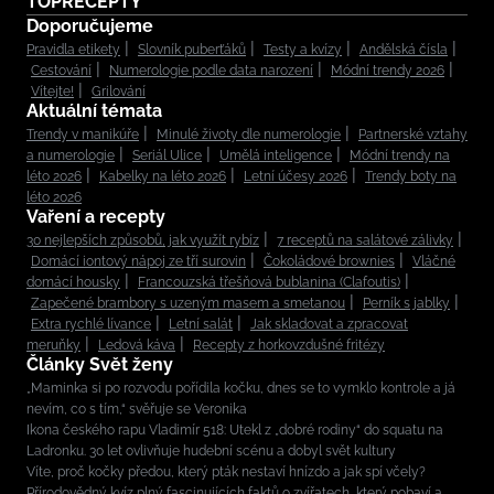
TOPRECEPTY
Doporučujeme
Pravidla etikety
Slovník puberťáků
Testy a kvízy
Andělská čísla
Cestování
Numerologie podle data narození
Módní trendy 2026
Vítejte!
Grilování
Aktuální témata
Trendy v manikúře
Minulé životy dle numerologie
Partnerské vztahy
a numerologie
Seriál Ulice
Umělá inteligence
Módní trendy na
léto 2026
Kabelky na léto 2026
Letní účesy 2026
Trendy boty na
léto 2026
Vaření a recepty
30 nejlepších způsobů, jak využít rybíz
7 receptů na salátové zálivky
Domácí iontový nápoj ze tří surovin
Čokoládové brownies
Vláčné
domácí housky
Francouzská třešňová bublanina (Clafoutis)
Zapečené brambory s uzeným masem a smetanou
Perník s jablky
Extra rychlé lívance
Letní salát
Jak skladovat a zpracovat
meruňky
Ledová káva
Recepty z horkovzdušné fritézy
Články Svět ženy
„Maminka si po rozvodu pořídila kočku, dnes se to vymklo kontrole a já
nevím, co s tím,“ svěřuje se Veronika
Ikona českého rapu Vladimír 518: Utekl z „dobré rodiny“ do squatu na
Ladronku. 30 let ovlivňuje hudební scénu a dobyl svět kultury
Víte, proč kočky předou, který pták nestaví hnízdo a jak spí včely?
Přírodovědný kvíz plný fascinujících faktů o zvířatech, který pobaví a