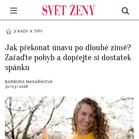
Svetzeny.cz
MÓDA A KRÁSA
RADY A TIPY
DOMŮ
CELEBRITY
Jak překonat únavu po dlouhé zimě?
Všechny kategorie
Zařaďte pohyb a dopřejte si dostatek
RETROHUBKY
spánku
Rozhovory
PSYCHOLOGIE
BARBORA MASAŘÍKOVÁ
Všechny kategorie
31/03/2026
ZDRAVÍ
Seberozvoj
Všechny kategorie
ZÁBAVA
Životní styl
Všechny kategorie
BYDLENÍ
Testy a kvízy
Všechny kategorie