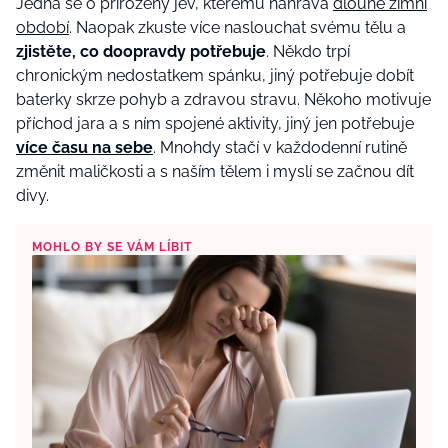
Jedná se o přirozený jev, kterému nahrává
dlouhé zimní
období
. Naopak zkuste více naslouchat svému tělu a
zjistěte, co doopravdy potřebuje
. Někdo trpí
chronickým nedostatkem spánku, jiný potřebuje dobít
baterky skrze pohyb a zdravou stravu. Někoho motivuje
příchod jara a s ním spojené aktivity, jiný jen potřebuje
více času na sebe
. Mnohdy stačí v každodenní rutině
změnit maličkosti a s naším tělem i myslí se začnou dít
divy.
MOHLO BY SE VÁM LÍBIT