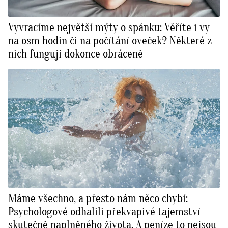
Vyvracíme největší mýty o spánku: Věříte i vy
na osm hodin či na počítání oveček? Některé z
nich fungují dokonce obráceně
Máme všechno, a přesto nám něco chybí:
Psychologové odhalili překvapivé tajemství
skutečně naplněného života. A peníze to nejsou