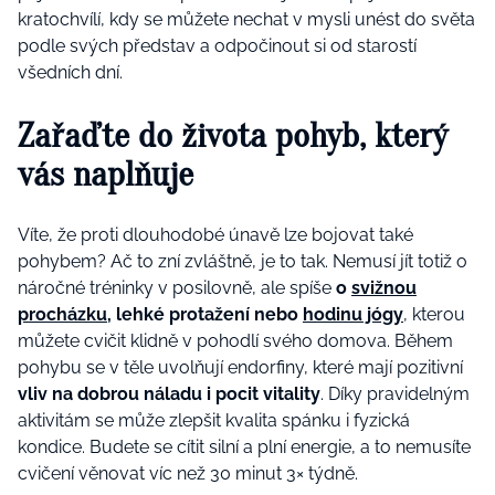
kratochvílí, kdy se můžete nechat v mysli unést do světa
podle svých představ a odpočinout si od starostí
všedních dní.
Zařaďte do života pohyb, který
vás naplňuje
Víte, že proti dlouhodobé únavě lze bojovat také
pohybem? Ač to zní zvláštně, je to tak. Nemusí jít totiž o
náročné tréninky v posilovně, ale spíše
o
svižnou
procházku
, lehké protažení nebo
hodinu jógy
, kterou
můžete cvičit klidně v pohodlí svého domova. Během
pohybu se v těle uvolňují endorfiny, které mají pozitivní
vliv na dobrou náladu i pocit vitality
. Díky pravidelným
aktivitám se může zlepšit kvalita spánku i fyzická
kondice. Budete se cítit silní a plní energie, a to nemusíte
cvičení věnovat víc než 30 minut 3× týdně.