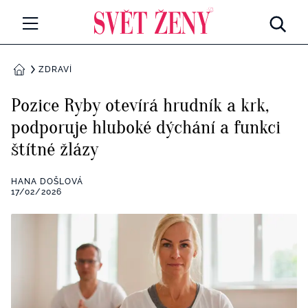
Svetzeny.cz
MÓDA A KRÁSA
ZDRAVÍ
DOMŮ
CELEBRITY
Pozice Ryby otevírá hrudník a krk,
Všechny kategorie
podporuje hluboké dýchání a funkci
RETROHUBKY
štítné žlázy
Rozhovory
PSYCHOLOGIE
HANA DOŠLOVÁ
Všechny kategorie
17/02/2026
ZDRAVÍ
Seberozvoj
Všechny kategorie
ZÁBAVA
Životní styl
Všechny kategorie
BYDLENÍ
Testy a kvízy
Všechny kategorie