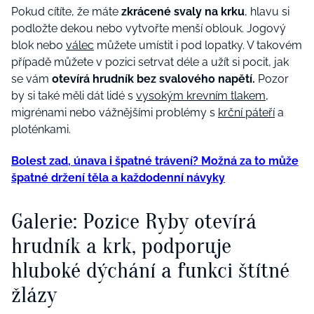
Pokud cítíte, že máte
zkrácené svaly na krku
, hlavu si
podložte dekou nebo vytvořte menší oblouk. Jogový
blok nebo
válec
můžete umístit i pod lopatky. V takovém
případě můžete v pozici setrvat déle a užít si pocit, jak
se vám
otevírá hrudník bez svalového napětí.
Pozor
by si také měli dát lidé s
vysokým krevním tlakem
,
migrénami nebo vážnějšími problémy s
krční páteří
a
ploténkami.
Bolest zad, únava i špatné trávení? Možná za to může
špatné držení těla a každodenní návyky
Galerie: Pozice Ryby otevírá
hrudník a krk, podporuje
hluboké dýchání a funkci štítné
žlázy