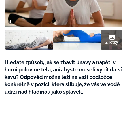
BurdaMedia
Tvoření
Extra
SVĚT ŽENY - 599 KČ
Rady a tipy
ROČNÍ PŘEDPLATNÉ SVĚT ŽENY +
SADA PRODUKTŮ MANA (10 ks)
4 fotky
Hledáte způsob, jak se zbavit únavy a napětí v
horní polovině těla, aniž byste museli vypít další
kávu? Odpověď možná leží na vaší podložce,
konkrétně v pozici, která slibuje, že vás ve vodě
udrží nad hladinou jako splávek.