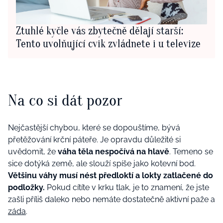
Ztuhlé kyčle vás zbytečně dělají starší:
Tento uvolňující cvik zvládnete i u televize
Na co si dát pozor
Nejčastější chybou, které se dopouštíme, bývá
přetěžování krční páteře. Je opravdu důležité si
uvědomit, že
váha těla nespočívá na hlavě
. Temeno se
sice dotýká země, ale slouží spíše jako kotevní bod.
Většinu váhy musí nést předloktí a lokty zatlačené do
podložky.
Pokud cítíte v krku tlak, je to znamení, že jste
zašli příliš daleko nebo nemáte dostatečně aktivní paže a
záda
.