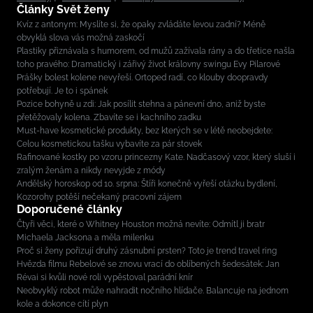
Články Svět ženy
Kvíz z antonym: Myslíte si, že opaky zvládáte levou zadní? Méně
obvyklá slova vás možná zaskočí
Plastiky přiznávala s humorem, od mužů zažívala rány a do třetice našla
toho pravého: Dramatický i zářivý život královny swingu Evy Pilarové
Prášky bolest kolene nevyřeší. Ortoped radí, co klouby doopravdy
potřebují. Je to i spánek
Pozice bohyně u zdi: Jak posílit stehna a pánevní dno, aniž byste
přetěžovaly kolena. Zbavíte se i kachního zadku
Must-have kosmetické produkty, bez kterých se v létě neobejdete:
Celou kosmetickou tašku vybavíte za pár stovek
Rafinované kostky po vzoru princezny Kate. Nadčasový vzor, který sluší i
zralým ženám a nikdy nevyjde z módy
Andělský horoskop od 10. srpna: Štíři konečně vyřeší otázku bydlení,
Kozorohy potěší nečekaný pracovní zájem
Doporučené články
Čtyři věci, které o Whitney Houston možná nevíte: Odmítl ji bratr
Michaela Jacksona a měla milenku
Proč si ženy pořizují druhý zásnubní prsten? Toto je trend travel ring
Hvězda filmu Rebelové se znovu vrací do oblíbených šedesátek: Jan
Révai si kvůli nové roli vypěstoval parádní knír
Neobvyklý robot může nahradit nočního hlídače. Balancuje na jednom
kole a dokonce cítí plyn