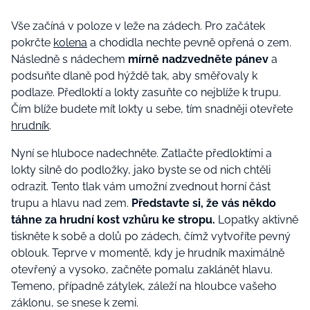
Vše začíná v poloze v leže na zádech. Pro začátek
pokrčte
kolena
a chodidla nechte pevně opřená o zem.
Následně s nádechem
mírně nadzvedněte pánev
a
podsuňte dlaně pod hýždě tak, aby směřovaly k
podlaze. Předloktí a lokty zasuňte co nejblíže k trupu.
Čím blíže budete mít lokty u sebe, tím snadněji otevřete
hrudník
.
Nyní se hluboce nadechněte. Zatlačte předloktími a
lokty silně do podložky, jako byste se od nich chtěli
odrazit. Tento tlak vám umožní zvednout horní část
trupu a hlavu nad zem.
Představte si, že vás někdo
táhne za hrudní kost vzhůru ke stropu.
Lopatky aktivně
tiskněte k sobě a dolů po zádech, čímž vytvoříte pevný
oblouk. Teprve v momentě, kdy je hrudník maximálně
otevřený a vysoko, začněte pomalu zaklánět hlavu.
Temeno, případně zátylek, záleží na hloubce vašeho
záklonu, se snese k zemi.