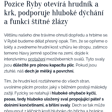
Pozice Ryby otevírá hrudník a
krk, podporuje hluboké dýchání
a funkci štítné žlázy
Většinu našeho dne trávíme ohnutí dopředu a hrbíme se.
V Rybě budeme dělat přesný opak. Tím, že se opřeme o
lokty a zvedneme hrudní kost vzhůru ke stropu, zatímco
temeno hlavy jemně spočine na zemi, dojde k
intenzivnímu
protažení
mezižeberních svalů. Tyto svaly
jsou
důležité pro plnou kapacitu plic
. Pokud jsou
ztuhlé, náš
dech je mělký a povrchní.
Tím, že hrudní koš roztáhneme do všech stran,
uvolníme plicím prostor, jaký v běžném postoji málokdy
zažijí. Fyzicky se natahují i
hluboké ohybače kyčlí,
psoas, tedy hluboko uložený sval propojující páteř s
dolními končetinami, a břišní svaly
. Dech se tak může
přesunout z klíčních kostí hluboko do břicha a bránice.