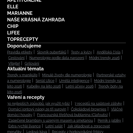
APETITONLINE
ELLE
MARIANNE
NAŠE KRÁSNÁ ZAHRADA
CHIP
LIFEE
TOPRECEPTY
Doporučujeme
Pravidla etikety
Slovník puberťáků
Testy a kvízy
Andělská čísla
Cestování
Numerologie podle data narození
Módní trendy 2026
Vítejte!
Grilování
Aktuální témata
Trendy v manikúře
Minulé životy dle numerologie
Partnerské vztahy
a numerologie
Seriál Ulice
Umělá inteligence
Módní trendy na
léto 2026
Kabelky na léto 2026
Letní účesy 2026
Trendy boty na
léto 2026
Vaření a recepty
30 nejlepších způsobů, jak využít rybíz
7 receptů na salátové zálivky
Domácí iontový nápoj ze tří surovin
Čokoládové brownies
Vláčné
domácí housky
Francouzská třešňová bublanina (Clafoutis)
Zapečené brambory s uzeným masem a smetanou
Perník s jablky
Extra rychlé lívance
Letní salát
Jak skladovat a zpracovat
meruňky
Ledová káva
Recepty z horkovzdušné fritézy