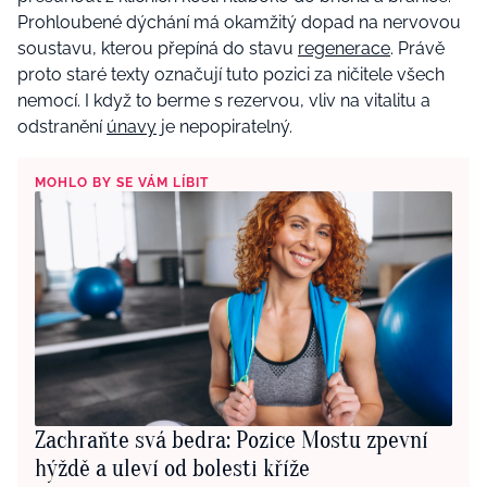
Prohloubené dýchání má okamžitý dopad na nervovou
soustavu, kterou přepíná do stavu
regenerace
. Právě
proto staré texty označují tuto pozici za ničitele všech
nemocí. I když to berme s rezervou, vliv na vitalitu a
odstranění
únavy
je nepopiratelný.
MOHLO BY SE VÁM LÍBIT
Zachraňte svá bedra: Pozice Mostu zpevní
hýždě a uleví od bolesti kříže