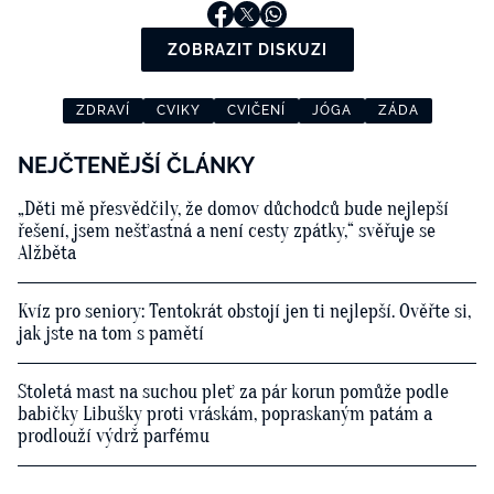
ZOBRAZIT DISKUZI
ZDRAVÍ
CVIKY
CVIČENÍ
JÓGA
ZÁDA
NEJČTENĚJŠÍ ČLÁNKY
„Děti mě přesvědčily, že domov důchodců bude nejlepší
řešení, jsem nešťastná a není cesty zpátky,“ svěřuje se
Alžběta
Kvíz pro seniory: Tentokrát obstojí jen ti nejlepší. Ověřte si,
jak jste na tom s pamětí
Stoletá mast na suchou pleť za pár korun pomůže podle
babičky Libušky proti vráskám, popraskaným patám a
prodlouží výdrž parfému