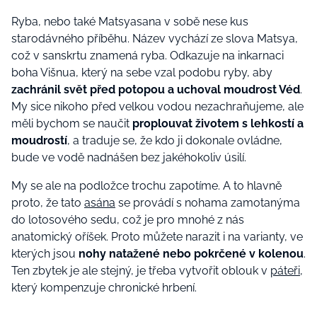
Ryba, nebo také Matsyasana v sobě nese kus
starodávného příběhu. Název vychází ze slova Matsya,
což v sanskrtu znamená ryba. Odkazuje na inkarnaci
boha Višnua, který na sebe vzal podobu ryby, aby
zachránil svět před potopou a uchoval moudrost Véd
.
My sice nikoho před velkou vodou nezachraňujeme, ale
měli bychom se naučit
proplouvat životem s lehkostí a
moudrostí
, a traduje se, že kdo ji dokonale ovládne,
bude ve vodě nadnášen bez jakéhokoliv úsilí.
My se ale na podložce trochu zapotíme. A to hlavně
proto, že tato
asána
se provádí s nohama zamotanýma
do lotosového sedu, což je pro mnohé z nás
anatomický oříšek. Proto můžete narazit i na varianty, ve
kterých jsou
nohy natažené nebo pokrčené v kolenou
.
Ten zbytek je ale stejný, je třeba vytvořit oblouk v
páteři
,
který kompenzuje chronické hrbení.