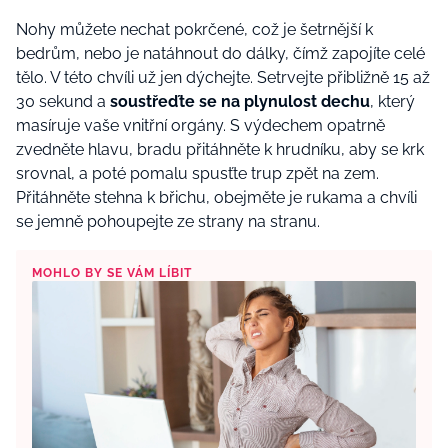
Nohy můžete nechat pokrčené, což je šetrnější k
bedrům, nebo je natáhnout do dálky, čímž zapojíte celé
tělo. V této chvíli už jen dýchejte. Setrvejte přibližně 15 až
30 sekund a
soustřeďte se na plynulost dechu
, který
masíruje vaše vnitřní orgány. S výdechem opatrně
zvedněte hlavu, bradu přitáhněte k hrudníku, aby se krk
srovnal, a poté pomalu spusťte trup zpět na zem.
Přitáhněte stehna k břichu, obejměte je rukama a chvíli
se jemně pohoupejte ze strany na stranu.
MOHLO BY SE VÁM LÍBIT