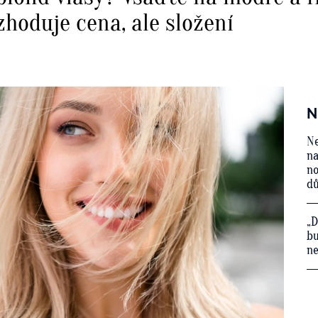
zhoduje cena, ale složení
N
Ne
na
no
d
„D
bu
ne