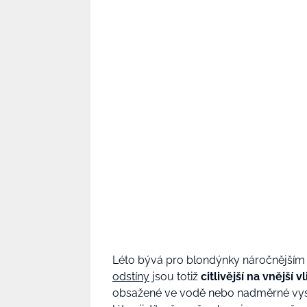
Léto bývá pro blondýnky náročnějším
odstíny
jsou totiž
citlivější na vnější
obsažené ve vodě nebo nadměrné vysuš