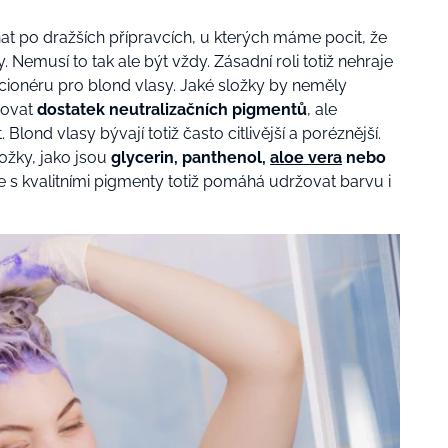
t po dražších přípravcích, u kterých máme pocit, že
y. Nemusí to tak ale být vždy. Zásadní roli totiž nehraje
cionéru pro blond vlasy. Jaké složky by neměly
hovat
dostatek neutralizačních pigmentů
, ale
ond vlasy bývají totiž často citlivější a poréznější.
ožky, jako jsou
glycerin, panthenol,
aloe vera
nebo
e s kvalitními pigmenty totiž pomáhá udržovat barvu i