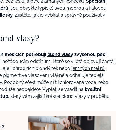
šené, bez lesku a plné zlámaných konečků.
Speciální
nérů
jsou obvykle typické svou modrou a fialovou
dlesky
. Zjistěte, jak je vybírat a správně používat v
lond vlasy?
ch měsících potřebují
blond vlasy
zvýšenou péči
.
i nežádoucím odstínům, které se v létě objevují častěji
ů, ale i přírodních blondýnek nebo
jemných melírů
.
je pigment ve vlasovém vlákně a odhaluje teplejší
y. Podobný efekt může mít i chlorovaná voda nebo
ednoduše neobejdete. Vyplatí se vsadit na
kvalitní
stup
, který vám zajistí krásné blond vlasy v průběhu
vě