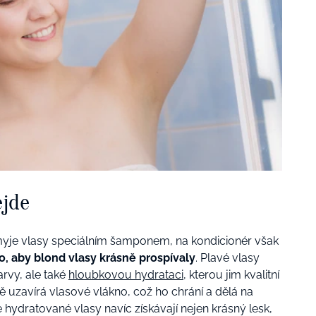
ejde
myje vlasy speciálním šamponem, na kondicionér však
o, aby blond vlasy krásně prospívaly
. Plavé vlasy
barvy, ale také
hloubkovou hydrataci
, kterou jim kvalitní
uzavírá vlasové vlákno, což ho chrání a dělá na
e hydratované vlasy navíc získávají nejen krásný lesk,