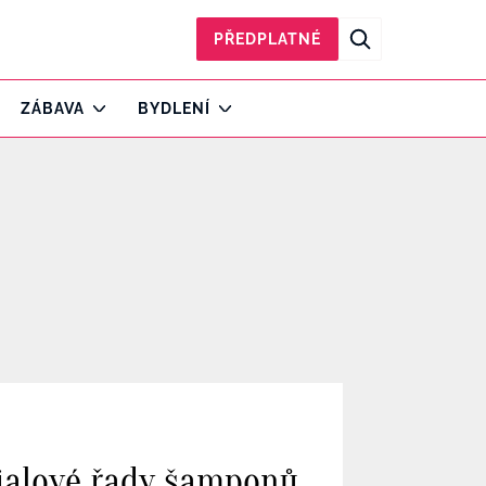
PŘEDPLATNÉ
ZÁBAVA
BYDLENÍ
fialové řady šamponů