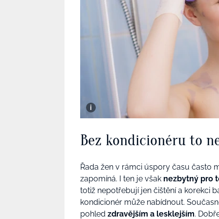
Bez kondicionéru to n
Řada žen v rámci úspory času často 
zapomíná. I ten je však
nezbytný pro t
totiž nepotřebují jen čištění a korekci 
kondicionér může nabídnout. Současně 
pohled
zdravějším a lesklejším
. Dobř