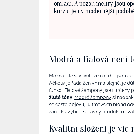
omladí. A pozor, melíry jsou op
kurzu, jen v modernější podob
Modrá a fialová není t
Možná jste si všimli, že na trhu jsou 
Ačkoliv je řada žen vnímá stejně, je dů
funkci.
Fialové šampony
jsou určeny p
žluté tóny
.
Modré šampony
si naopa
se často objevují u tmavších blond ods
začátku vybrat správný produkt na zák
Kvalitní složení je víc