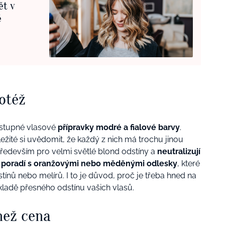
ět v
ě
otéž
dostupné vlasové
přípravky modré a fialové barvy
.
ležité si uvědomit, že každý z nich má trochu jinou
ředevším pro velmi světlé blond odstíny a
neutralizují
k
poradí s oranžovými nebo měděnými odlesky
, které
tínů nebo melírů. I to je důvod, proč je třeba hned na
ladě přesného odstínu vašich vlasů.
 než cena