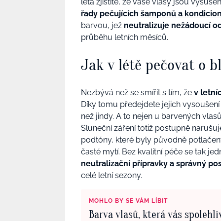
léta zjistíte, že vaše vlasy jsou vysu
řady pečujících
šamponů a kondicio
barvou, jež
neutralizuje nežádoucí o
průběhu letních měsíců.
Jak v létě pečovat o b
Nezbývá než se smířit s tím, že
v letní
Díky tomu předejdete jejich vysoušení 
než jindy. A to nejen u barvených vlas
Sluneční záření totiž postupně narušu
podtóny, které byly původně potlačen
časté mytí. Bez kvalitní péče se tak j
neutralizační přípravky a správný po
celé letní sezony.
MOHLO BY SE VÁM LÍBIT
Barva vlasů, která vás spolehli