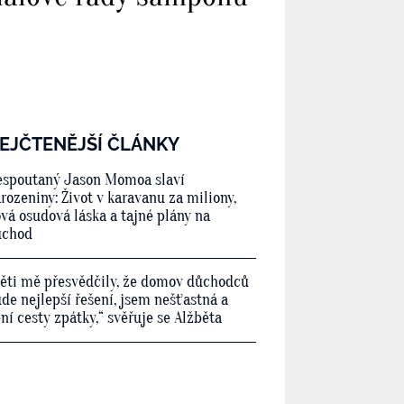
EJČTENĚJŠÍ ČLÁNKY
spoutaný Jason Momoa slaví
rozeniny: Život v karavanu za miliony,
vá osudová láska a tajné plány na
ůchod
ěti mě přesvědčily, že domov důchodců
de nejlepší řešení, jsem nešťastná a
ní cesty zpátky,“ svěřuje se Alžběta