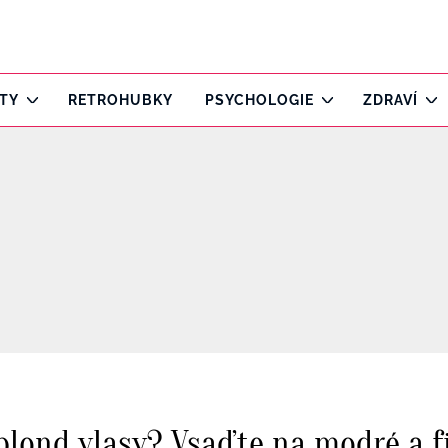
ITY
RETROHUBKY
PSYCHOLOGIE
ZDRAVÍ
 blond vlasy? Vsaďte na modré a 