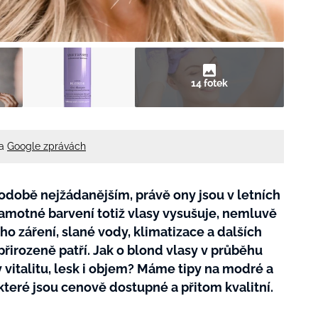
14 fotek
na
Google zprávách
hodobě nejžádanějším, právě ony jsou v letních
 samotné barvení totiž vlasy vysušuje, nemluvě
o záření, slané vody, klimatizace a dalších
řirozeně patří. Jak o blond vlasy v průběhu
y vitalitu, lesk i objem? Máme tipy na modré a
které jsou cenově dostupné a přitom kvalitní.