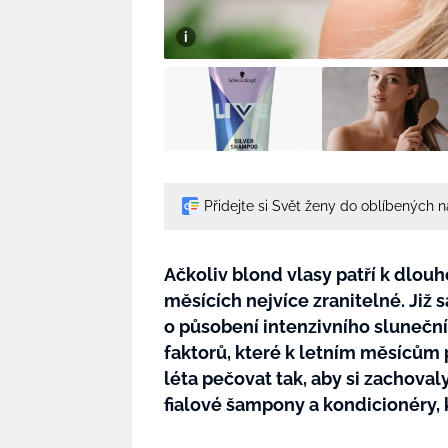
Přidejte si Svět ženy do oblíbených 
Ačkoliv blond vlasy patří k dlou
měsících nejvíce zranitelné. Již
o působení intenzivního slunečníh
faktorů, které k letním měsícům p
léta pečovat tak, aby si zachoval
fialové šampony a kondicionéry, 