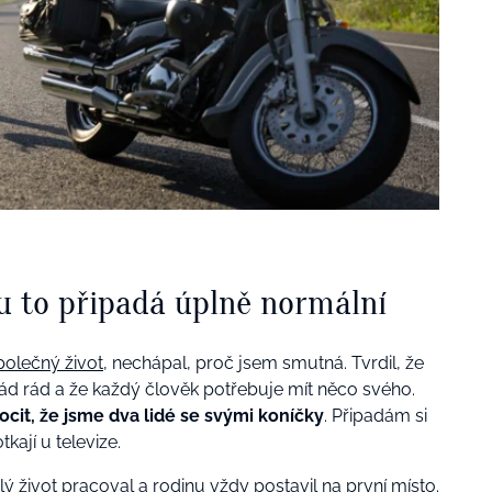
mu to připadá úplně normální
polečný život
, nechápal, proč jsem smutná. Tvrdil, že
d rád a že každý člověk potřebuje mít něco svého.
cit, že jsme dva lidé se svými koníčky
. Připadám si
tkají u televize.
ý život pracoval a rodinu vždy postavil na první místo.