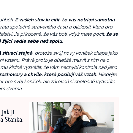
příběh.
Z vašich slov je cítit, že vás netrápí samotná
ztráta společně stráveného času a blízkosti, která pro
elství
. Je přirozené, že vás bolí, když máte pocit,
že se
 žijící vedle sebe než spolu
.
situaci stejně
, protože svůj nový koníček chápe jako
í vztahu. Právě proto je důležité mluvit s ním ne o
 mu klidně vysvětlit, že vám nechybí kontrola nad jeho
rozhovory a chvíle, které posilují váš vztah
. Hledejte
 pro svůj koníček, ale zároveň si společně vytvoříte
 vám dvěma.
jak ji
lá Stanka.