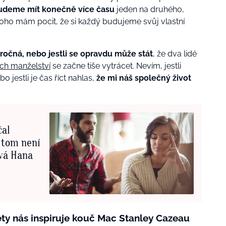
budeme mít konečně více času
jeden na druhého,
toho mám pocit, že si každý budujeme svůj vlastní
áročná, nebo jestli se opravdu může stát
, že dva lidé
jich manželství
se začne tiše vytrácet. Nevím, jestli
 jestli je čas říct nahlas,
že mi náš společný život
čal
v tom není
ává Hana
vety nás inspiruje kouč Mac Stanley Cazeau