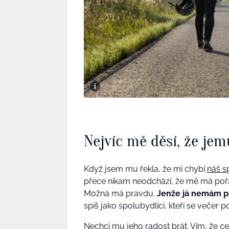
Nejvíc mě děsí, že je
Když jsem mu řekla, že mi chybí
náš s
přece nikam neodchází, že mě má pořá
Možná má pravdu.
Jenže já nemám po
spíš jako spolubydlící, kteří se večer po
Nechci mu jeho radost brát. Vím, že cel