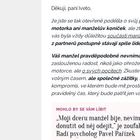
Děkuji, paní Iveto,
že jste se tak otevřeně podělila o svůj 
motorka ani manželův koníček
, ale 
vás byla vždy důležitou
součástí manž
z partnerů postupně stávají spíše lidé
Váš manžel pravděpodobně nevnímá 
zaslouženou radost, nikoli jako ohrožen
motorce, ale
o svých pocitech
. Zkuste
volným časem,
ale společné zážitky, 
kompromis, ve kterém bude mít prostor
pravidelný čas, který bude patřit jen
MOHLO BY SE VÁM LÍBIT
„Moji dceru manžel bije, nevím 
donutit od něj odejít,” je zoufa
Radí psycholog Pavel Pařízek