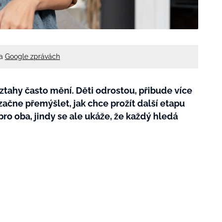
na
Google zprávách
tahy často mění. Děti odrostou, přibude více
začne přemýšlet, jak chce prožít další etapu
pro oba, jindy se ale ukáže, že každý hledá