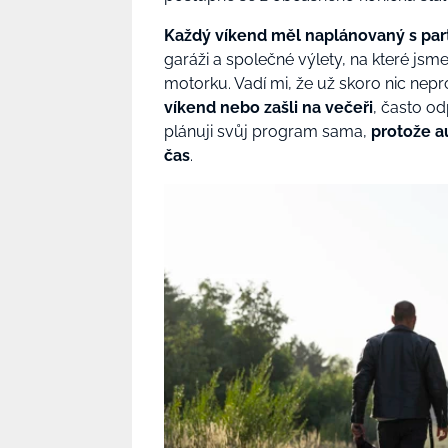
K
aždý víkend měl naplánovaný s pa
garáži a společné výlety, na které jsme
motorku. Vadí mi, že už skoro nic nep
víkend nebo zašli na večeři
, často od
plánuji svůj program sama,
protože a
čas
.