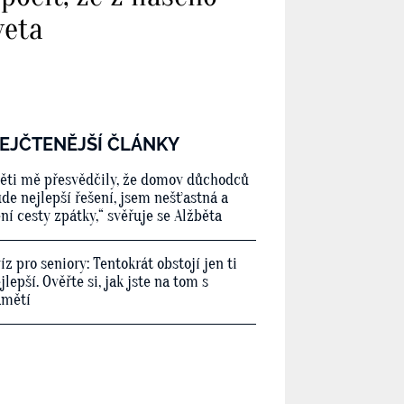
veta
EJČTENĚJŠÍ ČLÁNKY
ěti mě přesvědčily, že domov důchodců
de nejlepší řešení, jsem nešťastná a
ní cesty zpátky,“ svěřuje se Alžběta
íz pro seniory: Tentokrát obstojí jen ti
jlepší. Ověřte si, jak jste na tom s
amětí