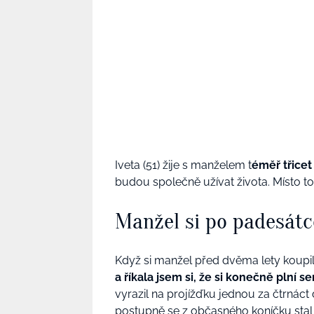
Iveta (51) žije s manželem t
éměř třicet 
budou společně užívat života. Místo toh
Manžel si po padesátc
Když si manžel před dvěma lety koupil
a říkala jsem si, že si konečně plní se
vyrazil na projížďku jednou za čtrnáct
postupně se z občasného koníčku stal s