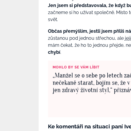
Jen jsem si představovala, že když 
začneme si ho užívat společně. Místo 
svět.
Občas přemýšlím, jestli jsem příliš n
zůstanou pod jednou střechou, ale
je
mám čekat, že ho to jednou přejde, nebo
chybí
.
MOHLO BY SE VÁM LÍBIT
„Manžel se o sebe po letech za
nečekaně starat, bojím se, že 
jen zdravý životní styl,“ přizn
Ke komentáři na situaci paní I