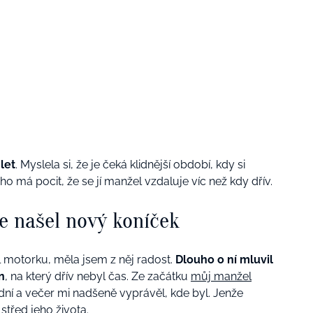
let
. Myslela si, že je čeká klidnější období, kdy si
o má pocit, že se jí manžel vzdaluje víc než kdy dřív.
e našel nový koníček
 motorku, měla jsem z něj radost.
Dlouho o ní mluvil
n
, na který dřív nebyl čas. Ze začátku
můj manžel
 dní a večer mi nadšeně vyprávěl, kde byl. Jenže
třed jeho života.