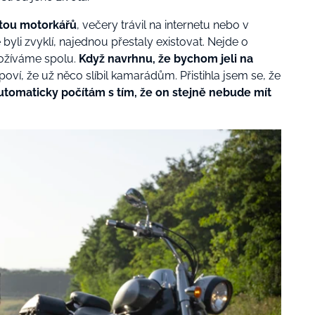
rtou motorkářů
, večery trávil na internetu nebo v
 byli zvyklí, najednou přestaly existovat. Nejde o
rožíváme spolu.
Když navrhnu, že bychom jeli na
poví, že už něco slíbil kamarádům. Přistihla jsem se, že
utomaticky počítám s tím, že on stejně nebude mít