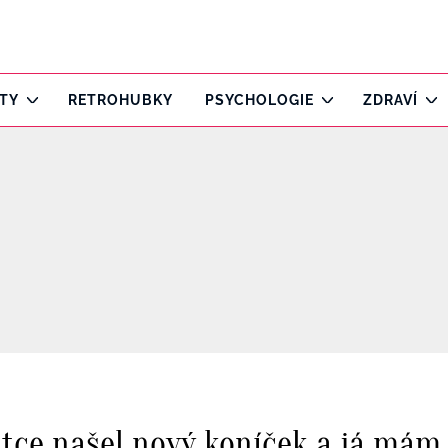
ITY
RETROHUBKY
PSYCHOLOGIE
ZDRAVÍ
tce našel nový koníček a já mám 