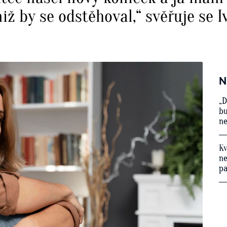
iž by se odstěhoval,“ svěřuje se I
N
„D
bu
ne
Kv
ne
p