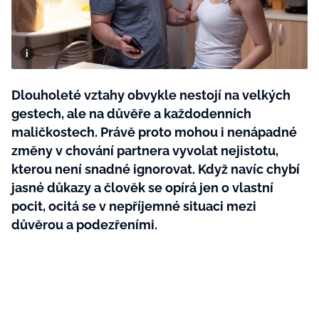
BurdaMedia
Tvoření
Extra
SVĚT ŽENY - 599 KČ
Rady a tipy
ROČNÍ PŘEDPLATNÉ SVĚT ŽENY +
SADA PRODUKTŮ MANA (10 ks)
Dlouholeté vztahy obvykle nestojí na velkých
gestech, ale na důvěře a každodenních
maličkostech. Právě proto mohou i nenápadné
změny v chování partnera vyvolat nejistotu,
kterou není snadné ignorovat. Když navíc chybí
jasné důkazy a člověk se opírá jen o vlastní
pocit, ocitá se v nepříjemné situaci mezi
důvěrou a podezřeními.