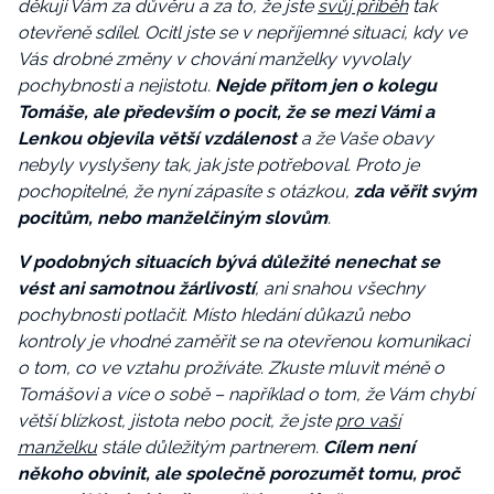
děkuji Vám za důvěru a za to, že jste
svůj příběh
tak
otevřeně sdílel. Ocitl jste se v nepříjemné situaci, kdy ve
Vás drobné změny v chování manželky vyvolaly
pochybnosti a nejistotu.
Nejde přitom jen o kolegu
Tomáše, ale především o pocit, že se mezi Vámi a
Lenkou objevila větší vzdálenost
a že Vaše obavy
nebyly vyslyšeny tak, jak jste potřeboval. Proto je
pochopitelné, že nyní zápasíte s otázkou,
zda věřit svým
pocitům, nebo manželčiným slovům
.
V podobných situacích bývá důležité nenechat se
vést ani samotnou žárlivostí
, ani snahou všechny
pochybnosti potlačit. Místo hledání důkazů nebo
kontroly je vhodné zaměřit se na otevřenou komunikaci
o tom, co ve vztahu prožíváte. Zkuste mluvit méně o
Tomášovi a více o sobě – například o tom, že Vám chybí
větší blízkost, jistota nebo pocit, že jste
pro vaší
manželku
stále důležitým partnerem.
Cílem není
někoho obvinit, ale společně porozumět tomu, proč