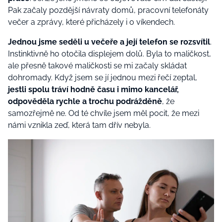
Pak začaly pozdější návraty domů, pracovní telefonáty
večer a zprávy, které přicházely i o víkendech.
J
ednou jsme seděli u večeře a její telefon se rozsvítil
.
Instinktivně ho otočila displejem dolů. Byla to maličkost,
ale přesně takové maličkosti se mi začaly skládat
dohromady. Když jsem se jí jednou mezi řečí zeptal,
jestli spolu tráví hodně času i mimo kancelář,
odpověděla rychle a trochu podrážděně
, že
samozřejmě ne. Od té chvíle jsem měl pocit, že mezi
námi vznikla zeď, která tam dřív nebyla.