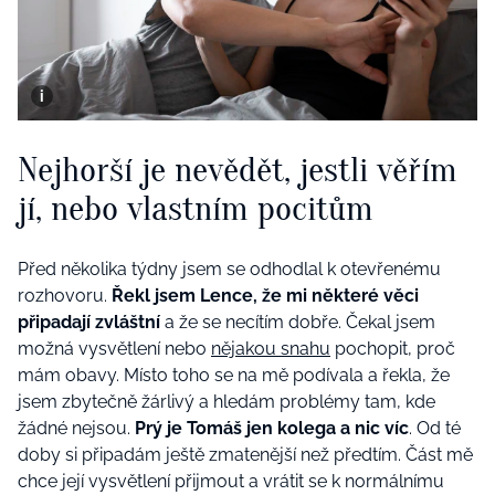
Nejhorší je nevědět, jestli věřím
jí, nebo vlastním pocitům
Před několika týdny jsem se odhodlal k otevřenému
rozhovoru.
Řekl jsem Lence, že mi některé věci
připadají zvláštní
a že se necítím dobře. Čekal jsem
možná vysvětlení nebo
nějakou snahu
pochopit, proč
mám obavy. Místo toho se na mě podívala a řekla, že
jsem zbytečně žárlivý a hledám problémy tam, kde
žádné nejsou.
Prý je Tomáš jen kolega a nic víc
. Od té
doby si připadám ještě zmatenější než předtím. Část mě
chce její vysvětlení přijmout a vrátit se k normálnímu