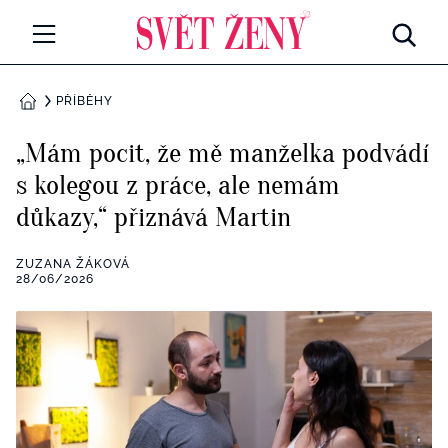
Svetzeny.cz
MÓDA A KRÁSA
PŘÍBĚHY
DOMŮ
CELEBRITY
„Mám pocit, že mě manželka podvádí
Všechny kategorie
s kolegou z práce, ale nemám
RETROHUBKY
důkazy,“ přiznává Martin
Rozhovory
PSYCHOLOGIE
ZUZANA ŽÁKOVÁ
Všechny kategorie
28/06/2026
ZDRAVÍ
Seberozvoj
Všechny kategorie
ZÁBAVA
Životní styl
Všechny kategorie
BYDLENÍ
Testy a kvízy
Všechny kategorie