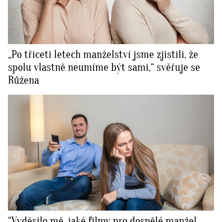
„Po třiceti letech manželství jsme zjistili, že
spolu vlastně neumíme být sami,“ svěřuje se
Růžena
“Vyděsilo mě, jaké filmy pro dospělé manžel