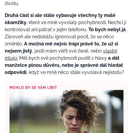
životu.
Druhá část si ale stále vybavuje všechny ty malé
okamžiky
, které ve mně vyvolaly pochybnosti. Nechci ji
kontrolovat ani pátrat v jejím telefonu.
To bych nebyl já
.
Zároveň ale nedokážu ignorovat pocit, že se něco
změnilo.
A možná mě nejvíc trápí právě to, že už si
nejsem jistý
, jestli mám věřit své ženě, nebo
vlastní
intuici
. Měl bych své pochybnosti pustit z hlavy
a dát
manželce plnou důvěru, nebo je správné dál hledat
odpovědi
, když ve mně něco stále vyvolává nejistotu?
MOHLO BY SE VÁM LÍBIT