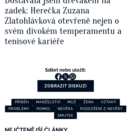
Dostávala jsem dřevákem na
zadek: Herečka Zuzana
Zlatohlávková otevřeně nejen o
svém divokém temperamentu a
tenisové kariéře
Sdílet nebo uložit:
ZOBRAZIT DISKUZI
PŘÍBĚH
MANŽELSTVÍ
MUŽ
ŽENA
VZTAHY
PROBLÉMY
POMOC
NEVĚRA
PODEZŘENÍ Z NEVĚRY
SMUTEK
NEJČTENĚJŠÍ ČLÁNKY