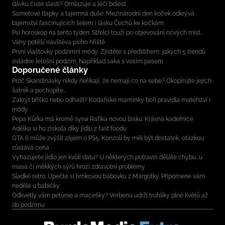
dávku čisté slasti? Omlazuje a léčí bolest
Sametové tlapky a tajemná duše: Mezinárodní den koček odkrývá
tajemství fascinujících šelem i lásku Čechů ke kočkám
Psí horoskop na tento týden: Střelci touží po objevování nových míst,
Váhy potěší návštěva psího hřiště
První vlaštovky podzimní módy: Zjistěte s předstihem, jakých 5 trendů
ovládne letošní podzim. Například saka s vosím pasem
Doporučené články
Proč Skandinávky nikdy neříkají, že nemají co na sebe? Okopírujte jejich
šatník a pochopíte...
Zakrýt bříško nebo odhalit? Kodaňské maminky boří pravidla mateřství i
módy
Pepa Kůrka má kromě syna Rafíka novou lásku: Krásná kadeřnice
Adélka si ho získala díky jídlu z fast foodu
GTA 6 může zvýšit zájem o PS5. Konzolí by měl být dostatek, otázkou
zůstává cena
Vyhazujete jídlo jen kvůli datu? U některých potravin děláte chybu, u
masa či měkkých sýrů hrozí zdravotní problémy
Sladké retro: Upečte si hrnkovou bábovku z Margotky. Připomene vám
neděle u babičky
Odkvetly vám petúnie a macešky? Verbena udrží truhlíky plné květů až
do podzimu