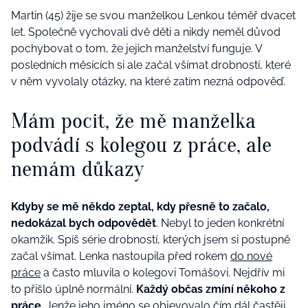
Martin (45) žije se svou manželkou Lenkou téměř dvacet
let. Společně vychovali dvě děti a nikdy neměl důvod
pochybovat o tom, že jejich manželství funguje. V
posledních měsících si ale začal všímat drobností, které
v něm vyvolaly otázky, na které zatím nezná odpověď.
Mám pocit, že mě manželka
podvádí s kolegou z práce, ale
nemám důkazy
Kdyby se mě někdo zeptal, kdy přesně to začalo,
nedokázal bych odpovědět
. Nebyl to jeden konkrétní
okamžik. Spíš série drobností, kterých jsem si postupně
začal všímat. Lenka nastoupila před rokem
do nové
práce
a často mluvila o kolegovi Tomášovi. Nejdřív mi
to přišlo úplně normální.
Každý občas zmíní někoho z
práce
. Jenže jeho jméno se objevovalo čím dál častěji.