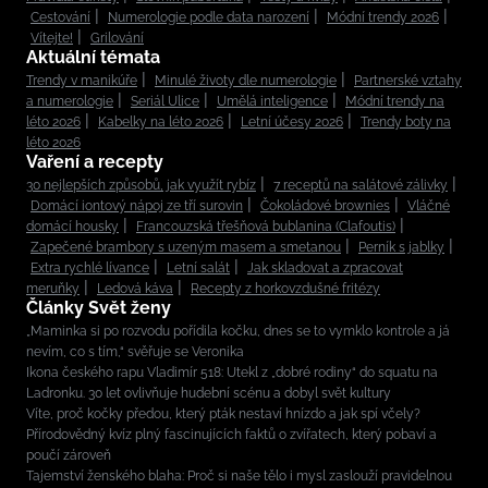
Cestování
Numerologie podle data narození
Módní trendy 2026
Vítejte!
Grilování
Aktuální témata
Trendy v manikúře
Minulé životy dle numerologie
Partnerské vztahy
a numerologie
Seriál Ulice
Umělá inteligence
Módní trendy na
léto 2026
Kabelky na léto 2026
Letní účesy 2026
Trendy boty na
léto 2026
Vaření a recepty
30 nejlepších způsobů, jak využít rybíz
7 receptů na salátové zálivky
Domácí iontový nápoj ze tří surovin
Čokoládové brownies
Vláčné
domácí housky
Francouzská třešňová bublanina (Clafoutis)
Zapečené brambory s uzeným masem a smetanou
Perník s jablky
Extra rychlé lívance
Letní salát
Jak skladovat a zpracovat
meruňky
Ledová káva
Recepty z horkovzdušné fritézy
Články Svět ženy
„Maminka si po rozvodu pořídila kočku, dnes se to vymklo kontrole a já
nevím, co s tím,“ svěřuje se Veronika
Ikona českého rapu Vladimír 518: Utekl z „dobré rodiny“ do squatu na
Ladronku. 30 let ovlivňuje hudební scénu a dobyl svět kultury
Víte, proč kočky předou, který pták nestaví hnízdo a jak spí včely?
Přírodovědný kvíz plný fascinujících faktů o zvířatech, který pobaví a
poučí zároveň
Tajemství ženského blaha: Proč si naše tělo i mysl zaslouží pravidelnou