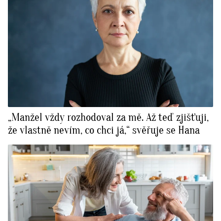
„Manžel vždy rozhodoval za mě. Až teď zjišťuji,
že vlastně nevím, co chci já,“ svěřuje se Hana