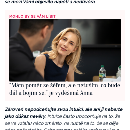
se mezi Vámi objevilo napětí a nedůvěra
.
MOHLO BY SE VÁM LÍBIT
“Mám poměr se šéfem, ale netuším, co bude
dál a bojím se,” je vyděšená Anna
Zároveň nepodceňujte svou intuici, ale ani ji neberte
jako důkaz nevěry
. Intuice často upozorňuje na to, že
se ve vztahu něco změnilo, ne nutně na to, že se děje