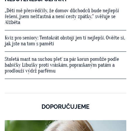
„Děti mě přesvědčily, že domov důchodců bude nejlepší
řešení, jsem nešťastná a není cesty zpátky,“ svěřuje se
Alžběta
Kvíz pro seniory: Tentokrát obstojí jen ti nejlepší. Ověřte si,
jak jste na tom s pamětí
Stoletá mast na suchou pleť za pár korun pomůže podle
babičky Libušky proti vráskám, popraskaným patám a
prodlouží výdrž parfému
DOPORUČUJEME