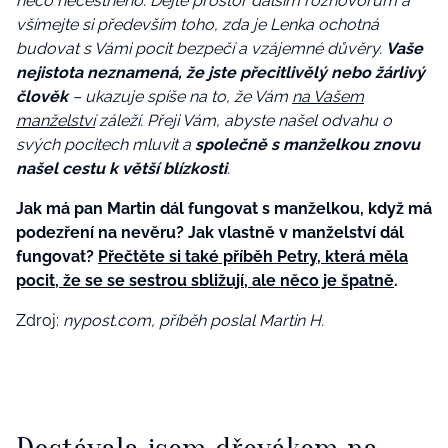
něco nečestného. Dejte prostor dalším rozhovorům a
všímejte si především toho, zda je Lenka ochotná
budovat s Vámi pocit bezpečí a vzájemné důvěry.
Vaše
nejistota neznamená, že jste přecitlivělý nebo žárlivý
člověk
– ukazuje spíše na to, že Vám
na Vašem
manželství
záleží. Přeji Vám, abyste našel odvahu o
svých pocitech mluvit a
společně s manželkou znovu
našel cestu k větší blízkosti
.
Jak má pan Martin dál fungovat s manželkou, když má
podezření na nevěru? Jak vlastně v manželství dál
fungovat?
Přečtěte si také příběh Petry, která měla
pocit, že se se sestrou sbližují, ale něco je špatně
.
Zdroj:
nypost.com, příběh poslal Martin H.