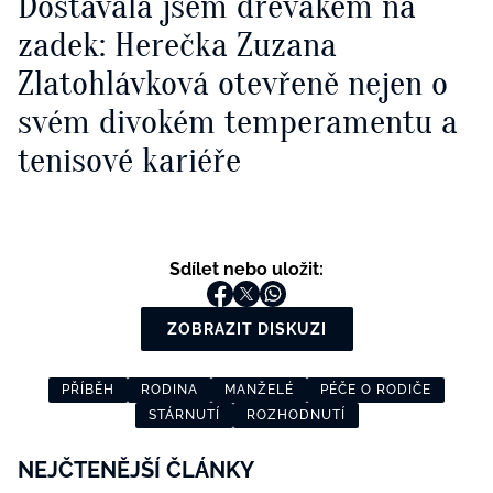
Dostávala jsem dřevákem na
zadek: Herečka Zuzana
Zlatohlávková otevřeně nejen o
svém divokém temperamentu a
tenisové kariéře
Sdílet nebo uložit:
ZOBRAZIT DISKUZI
PŘÍBĚH
RODINA
MANŽELÉ
PÉČE O RODIČE
STÁRNUTÍ
ROZHODNUTÍ
NEJČTENĚJŠÍ ČLÁNKY