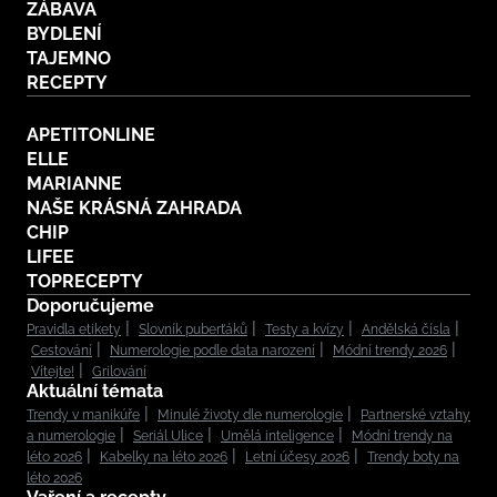
ZÁBAVA
BYDLENÍ
TAJEMNO
RECEPTY
APETITONLINE
ELLE
MARIANNE
NAŠE KRÁSNÁ ZAHRADA
CHIP
LIFEE
TOPRECEPTY
Doporučujeme
Pravidla etikety
Slovník puberťáků
Testy a kvízy
Andělská čísla
Cestování
Numerologie podle data narození
Módní trendy 2026
Vítejte!
Grilování
Aktuální témata
Trendy v manikúře
Minulé životy dle numerologie
Partnerské vztahy
a numerologie
Seriál Ulice
Umělá inteligence
Módní trendy na
léto 2026
Kabelky na léto 2026
Letní účesy 2026
Trendy boty na
léto 2026