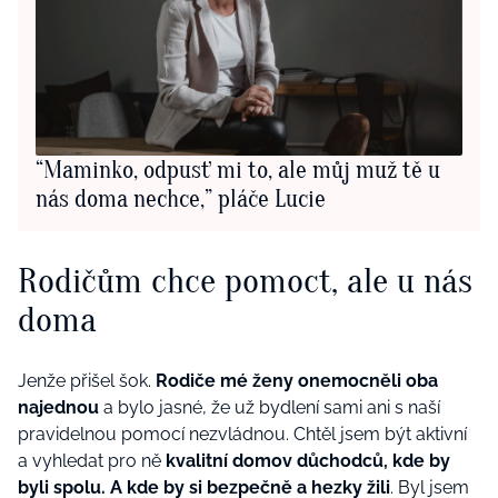
“Maminko, odpusť mi to, ale můj muž tě u
nás doma nechce,” pláče Lucie
Rodičům chce pomoct, ale u nás
doma
Jenže přišel šok.
Rodiče mé ženy onemocněli oba
najednou
a bylo jasné, že už bydlení sami ani s naší
pravidelnou pomocí nezvládnou. Chtěl jsem být aktivní
a vyhledat pro ně
kvalitní domov důchodců, kde by
byli spolu. A kde by si bezpečně a hezky žili
. Byl jsem