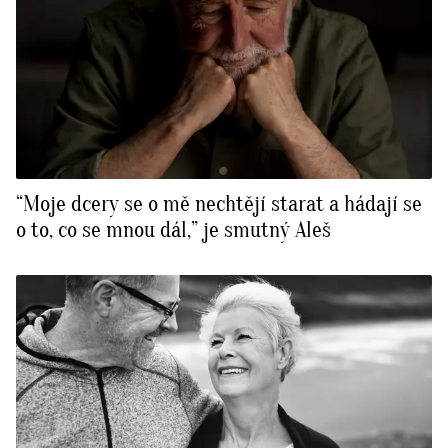
“Moje dcery se o mě nechtějí starat a hádají se
o to, co se mnou dál,” je smutný Aleš