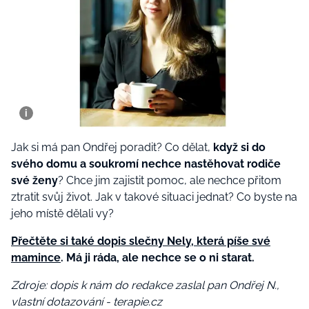
Jak si má pan Ondřej poradit? Co dělat,
když si do
svého domu a soukromí nechce nastěhovat rodiče
své ženy
? Chce jim zajistit pomoc, ale nechce přitom
ztratit svůj život. Jak v takové situaci jednat? Co byste na
jeho místě dělali vy?
Přečtěte si také dopis slečny Nely, která píše své
mamince
. Má ji ráda, ale nechce se o ni starat.
Zdroje: dopis k nám do redakce zaslal pan Ondřej N.,
vlastní dotazování - terapie.cz