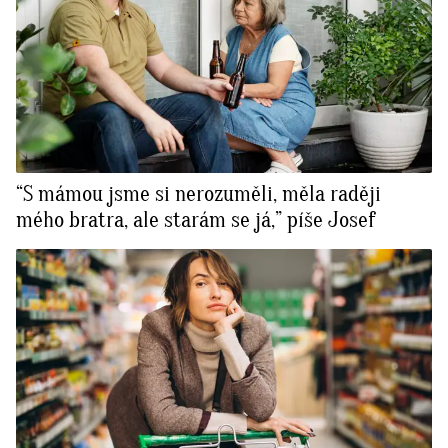
“S mámou jsme si nerozuměli, měla raději
mého bratra, ale starám se já,” píše Josef