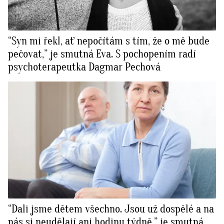
“Syn mi řekl, ať nepočítám s tím, že o mě bude
pečovat,” je smutná Eva. S pochopením radí
psychoterapeutka Dagmar Pechová
“Dali jsme dětem všechno. Jsou už dospělé a na
nás si neudělají ani hodinu týdně,” je smutná