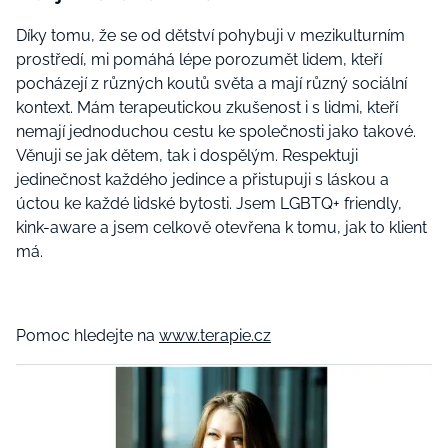
Díky tomu, že se od dětství pohybuji v mezikulturním
prostředí, mi pomáhá lépe porozumět lidem, kteří
pocházejí z různých koutů světa a mají různý sociální
kontext. Mám terapeutickou zkušenost i s lidmi, kteří
nemají jednoduchou cestu ke společnosti jako takové.
Věnuji se jak dětem, tak i dospělým. Respektuji
jedinečnost každého jedince a přistupuji s láskou a
úctou ke každé lidské bytosti. Jsem LGBTQ+ friendly,
kink-aware a jsem celkově otevřena k tomu, jak to klient
má.
Pomoc hledejte na
www.terapie.cz