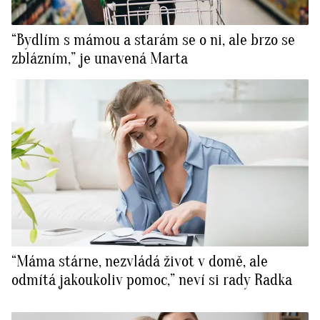
“Bydlím s mámou a starám se o ni, ale brzo se
zblázním,” je unavená Marta
“Máma stárne, nezvládá život v domě, ale
odmítá jakoukoliv pomoc,” neví si rady Radka