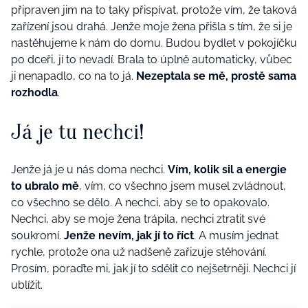
připraven jim na to taky přispívat, protože vím, že taková
zařízení jsou drahá. Jenže moje žena přišla s tím, že si je
nastěhujeme k nám do domu. Budou bydlet v pokojíčku
po dceři, jí to nevadí. Brala to úplně automaticky, vůbec
ji nenapadlo, co na to já.
Nezeptala se mě, prostě sama
rozhodla
.
Já je tu nechci!
Jenže já je u nás doma nechci.
Vím, kolik sil a energie
to ubralo mě
, vím, co všechno jsem musel zvládnout,
co všechno se dělo. A nechci, aby se to opakovalo.
Nechci, aby se moje žena trápila, nechci ztratit své
soukromí.
Jenže nevím, jak jí to říct
. A musím jednat
rychle, protože ona už nadšeně zařizuje stěhování.
Prosím, poraďte mi, jak jí to sdělit co nejšetrněji. Nechci jí
ublížit.