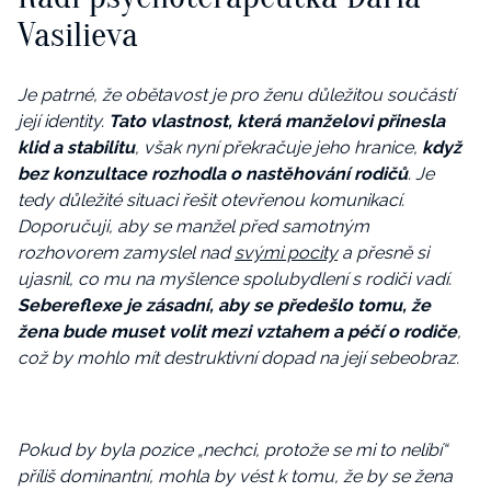
Vasilieva
Je patrné, že obětavost je pro ženu důležitou součástí
její identity.
Tato vlastnost, která manželovi přinesla
klid a stabilitu
, však nyní překračuje jeho hranice,
když
bez konzultace rozhodla o nastěhování rodičů
. Je
tedy důležité situaci řešit otevřenou komunikací.
Doporučuji, aby se manžel před samotným
rozhovorem zamyslel nad
svými pocity
a přesně si
ujasnil, co mu na myšlence spolubydlení s rodiči vadí.
Sebereflexe je zásadní, aby se předešlo tomu, že
žena bude muset volit mezi vztahem a péčí o rodiče
,
což by mohlo mít destruktivní dopad na její sebeobraz.
Pokud by byla pozice „nechci, protože se mi to nelíbí“
příliš dominantní, mohla by vést k tomu, že by se žena