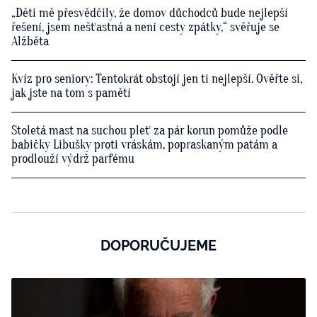
„Děti mě přesvědčily, že domov důchodců bude nejlepší
řešení, jsem nešťastná a není cesty zpátky,“ svěřuje se
Alžběta
Kvíz pro seniory: Tentokrát obstojí jen ti nejlepší. Ověřte si,
jak jste na tom s pamětí
Stoletá mast na suchou pleť za pár korun pomůže podle
babičky Libušky proti vráskám, popraskaným patám a
prodlouží výdrž parfému
DOPORUČUJEME