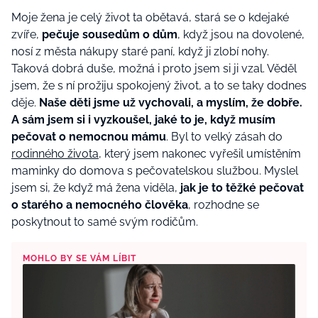
Moje žena je celý život ta obětavá, stará se o kdejaké
zvíře,
pečuje sousedům o dům
, když jsou na dovolené,
nosí z města nákupy staré paní, když ji zlobí nohy.
Taková dobrá duše, možná i proto jsem si ji vzal. Věděl
jsem, že s ní prožiju spokojený život, a to se taky dodnes
děje.
Naše děti jsme už vychovali, a myslím, že dobře.
A sám jsem si i vyzkoušel, jaké to je, když musím
pečovat o nemocnou mámu
. Byl to velký zásah do
rodinného života
, který jsem nakonec vyřešil umístěním
maminky do domova s pečovatelskou službou. Myslel
jsem si, že když má žena viděla,
jak je to těžké pečovat
o starého a nemocného člověka
, rozhodne se
poskytnout to samé svým rodičům.
MOHLO BY SE VÁM LÍBIT