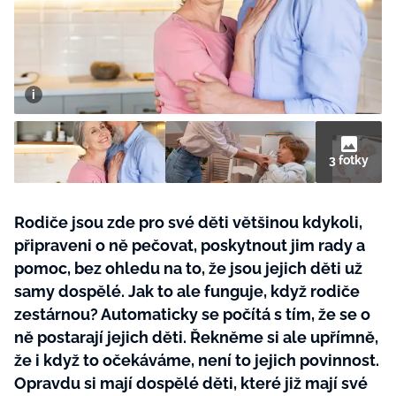
BurdaMedia
Tvoření
Extra
SVĚT ŽENY - 599 KČ
Rady a tipy
ROČNÍ PŘEDPLATNÉ SVĚT ŽENY +
SADA PRODUKTŮ MANA (10 ks)
3 fotky
Rodiče jsou zde pro své děti většinou kdykoli,
připraveni o ně pečovat, poskytnout jim rady a
pomoc, bez ohledu na to, že jsou jejich děti už
samy dospělé. Jak to ale funguje, když rodiče
zestárnou? Automaticky se počítá s tím, že se o
ně postarají jejich děti. Řekněme si ale upřímně,
že i když to očekáváme, není to jejich povinnost.
Opravdu si mají dospělé děti, které již mají své