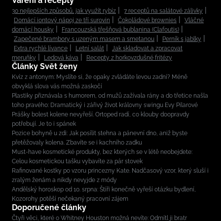
Vaření a recepty
30 nejlepších způsobů, jak využít rybíz
7 receptů na salátové zálivky
Domácí iontový nápoj ze tří surovin
Čokoládové brownies
Vláčné
domácí housky
Francouzská třešňová bublanina (Clafoutis)
Zapečené brambory s uzeným masem a smetanou
Perník s jablky
Extra rychlé lívance
Letní salát
Jak skladovat a zpracovat
meruňky
Ledová káva
Recepty z horkovzdušné fritézy
Články Svět ženy
Kvíz z antonym: Myslíte si, že opaky zvládáte levou zadní? Méně
obvyklá slova vás možná zaskočí
Plastiky přiznávala s humorem, od mužů zažívala rány a do třetice našla
toho pravého: Dramatický i zářivý život královny swingu Evy Pilarové
Prášky bolest kolene nevyřeší. Ortoped radí, co klouby doopravdy
potřebují. Je to i spánek
Pozice bohyně u zdi: Jak posílit stehna a pánevní dno, aniž byste
přetěžovaly kolena. Zbavíte se i kachního zadku
Must-have kosmetické produkty, bez kterých se v létě neobejdete:
Celou kosmetickou tašku vybavíte za pár stovek
Rafinované kostky po vzoru princezny Kate. Nadčasový vzor, který sluší i
zralým ženám a nikdy nevyjde z módy
Andělský horoskop od 10. srpna: Štíři konečně vyřeší otázku bydlení,
Kozorohy potěší nečekaný pracovní zájem
Doporučené články
Čtyři věci, které o Whitney Houston možná nevíte: Odmítl ji bratr