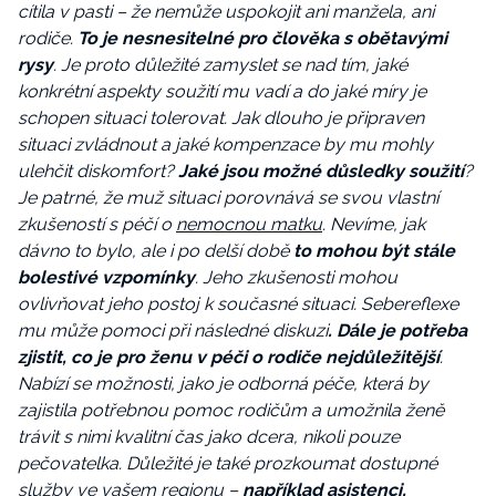
cítila v pasti – že nemůže uspokojit ani manžela, ani
rodiče.
To je nesnesitelné pro člověka s obětavými
rysy
. Je proto důležité zamyslet se nad tím, jaké
konkrétní aspekty soužití mu vadí a do jaké míry je
schopen situaci tolerovat. Jak dlouho je připraven
situaci zvládnout a jaké kompenzace by mu mohly
ulehčit diskomfort?
Jaké jsou možné důsledky soužití
?
Je patrné, že muž situaci porovnává se svou vlastní
zkušeností s péčí o
nemocnou matku
. Nevíme, jak
dávno to bylo, ale i po delší době
to mohou být stále
bolestivé vzpomínky
. Jeho zkušenosti mohou
ovlivňovat jeho postoj k současné situaci. Sebereflexe
mu může pomoci při následné diskuzi
. Dále je potřeba
zjistit, co je pro ženu v péči o rodiče nejdůležitější
.
Nabízí se možnosti, jako je odborná péče, která by
zajistila potřebnou pomoc rodičům a umožnila ženě
trávit s nimi kvalitní čas jako dcera, nikoli pouze
pečovatelka. Důležité je také prozkoumat dostupné
služby ve vašem regionu –
například asistenci,