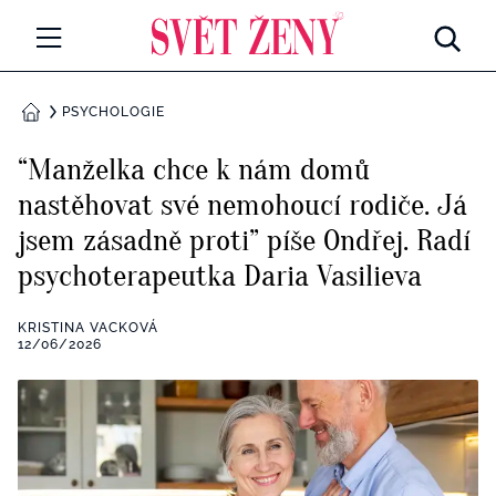
Svetzeny.cz
MÓDA A KRÁSA
PSYCHOLOGIE
DOMŮ
CELEBRITY
“Manželka chce k nám domů
Všechny kategorie
nastěhovat své nemohoucí rodiče. Já
RETROHUBKY
jsem zásadně proti” píše Ondřej. Radí
Rozhovory
PSYCHOLOGIE
psychoterapeutka Daria Vasilieva
Všechny kategorie
ZDRAVÍ
KRISTINA VACKOVÁ
12/06/2026
Seberozvoj
Všechny kategorie
ZÁBAVA
Životní styl
Všechny kategorie
BYDLENÍ
Testy a kvízy
Všechny kategorie