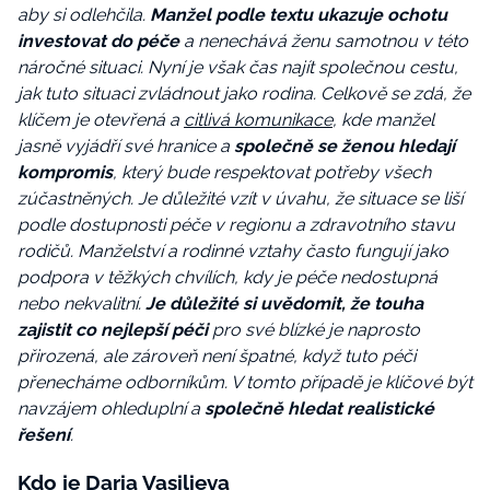
aby si odlehčila.
Manžel podle textu ukazuje ochotu
investovat do péče
a nenechává ženu samotnou v této
náročné situaci. Nyní je však čas najít společnou cestu,
jak tuto situaci zvládnout jako rodina. Celkově se zdá, že
klíčem je otevřená a
citlivá komunikace
, kde manžel
jasně vyjádří své hranice a
společně se ženou hledají
kompromis
, který bude respektovat potřeby všech
zúčastněných. Je důležité vzít v úvahu, že situace se liší
podle dostupnosti péče v regionu a zdravotního stavu
rodičů. Manželství a rodinné vztahy často fungují jako
podpora v těžkých chvílích, kdy je péče nedostupná
nebo nekvalitní.
Je důležité si uvědomit, že touha
zajistit co nejlepší péči
pro své blízké je naprosto
přirozená, ale zároveň není špatné, když tuto péči
přenecháme odborníkům. V tomto případě je klíčové být
navzájem ohleduplní a
společně hledat realistické
řešení
.
Kdo je Daria Vasilieva