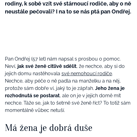
rodiny, k sobě vzít své stárnoucí rodiče, aby o ně
neustále pečovali? I na to se nás ptá pan Ondřej.
Pan Ondřej (57 let) nám napsal s prosbou o pomoc.
Neví,
jak své ženě citlivě sdělit
, že nechce, aby si do
jejich domu nastěhovala
své nemohoucí rodiče
.
Nechce, aby péče o ně padla na manželku a na něj,
protože sám dobře ví, jaký to je zápřah.
Jeho žena je
rozhodnutá se postarat
, ale on je v jejich domě mít
nechce. Táže se, jak to šetrně své ženě říct? To totiž sám
momentálně vůbec netuší.
Má žena je dobrá duše