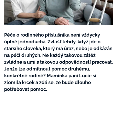
BurdaMedia
Tvoření
Extra
SVĚT ŽENY - 599 KČ
Rady a tipy
ROČNÍ PŘEDPLATNÉ SVĚT ŽENY +
SADA PRODUKTŮ MANA (10 ks)
Péče o rodinného příslušníka není vždycky
úplně jednoduchá. Zvlášť tehdy, když jde o
staršího člověka, který má úraz, nebo je odkázán
na péči druhých. Ne každý takovou zátěž
zvládne a umí s takovou odpovědností pracovat.
Jenže lze odmítnout pomoc druhému,
konkrétně rodině? Maminka paní Lucie si
zlomila krček a zdá se, že bude dlouho
potřebovat pomoc.