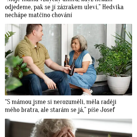
odjedeme, pak se jí zázrakem uleví,” Hedvika
nechápe matčino chování
“S mámou jsme si nerozuměli, měla raději
mého bratra, ale starám se já,” píše Josef