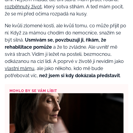
rozběhnutý život
, který sotva stíhám. A teď mám pocit,
že se mi před očima rozpadá na kusy.
Ne kvůli zlomené kosti, ale kvůli tomu, co může přijít po
ní. Když za mámou chodím do nemocnice, snažím se
být silná.
Usmívám se, povzbuzuji ji, říkám, že
rehabilitace pomůže
a že to zvládne. Ale uvnitř mě
svírá strach. Vidím ji ležet na posteli, bezmocnou,
odkázanou na cizí lidi. A poprvé v životě ji nevidím jako
vlastní mámu
, ale jako někoho, kdo mě bude
potřebovat víc,
než jsem si kdy dokázala představit
.
MOHLO BY SE VÁM LÍBIT