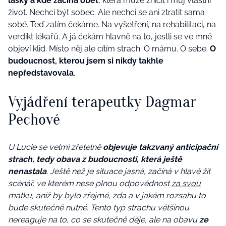
lásky a kde začíná oběť
, která může zničit i můj vlastní
život. Nechci být sobec. Ale nechci se ani ztratit sama
sobě. Teď zatím čekáme. Na vyšetření, na rehabilitaci, na
verdikt lékařů. A já čekám hlavně na to, jestli se ve mně
objeví klid. Místo něj ale cítím strach. O mámu. O sebe.
O
budoucnost, kterou jsem si nikdy takhle
nepředstavovala
.
Vyjádření terapeutky Dagmar
Pechové
U Lucie se velmi zřetelně
objevuje takzvaný anticipační
strach, tedy obava z budoucnosti, která ještě
nenastala
. Ještě než je situace jasná, začíná v hlavě žít
scénář, ve kterém nese plnou odpovědnost
za svou
matku
, aniž by bylo zřejmé, zda a v jakém rozsahu to
bude skutečně nutné. Tento typ strachu většinou
nereaguje na to, co se skutečně děje, ale na obavu
ze