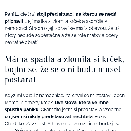
Paní Lucie (48)
stojí před situací, na kterou se nedá
připravit
. Její matka si zlomila krček a skončila v
nemocnici. Strach o
její zdraví
se mísí s obavou, že už
nikdy nebude soběstačná a že se role matky a dcery
nevratně obrátí.
Máma spadla a zlomila si krček,
bojím se, že se o ni budu muset
postarat
Když mi volali z nemocnice, na chvíli se mi zastavil dech.
Máma. Zlomený krček.
Dvě slova, která ve mně
spustila paniku
. Okamžitě jsem si představila všechno,
co jsem si nikdy představovat nechtěla
. Vozík.
Chodítko. Závislost. A hlavně to, že už nic nebude jako
dřív. Nejsem mladá, ale ani stará. Mám práci, rodinu,