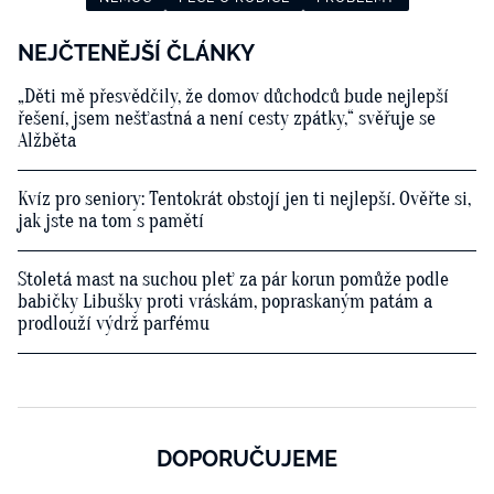
NEJČTENĚJŠÍ ČLÁNKY
„Děti mě přesvědčily, že domov důchodců bude nejlepší
řešení, jsem nešťastná a není cesty zpátky,“ svěřuje se
Alžběta
Kvíz pro seniory: Tentokrát obstojí jen ti nejlepší. Ověřte si,
jak jste na tom s pamětí
Stoletá mast na suchou pleť za pár korun pomůže podle
babičky Libušky proti vráskám, popraskaným patám a
prodlouží výdrž parfému
DOPORUČUJEME