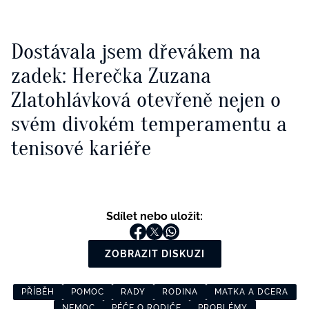
Dostávala jsem dřevákem na
zadek: Herečka Zuzana
Zlatohlávková otevřeně nejen o
svém divokém temperamentu a
tenisové kariéře
Sdílet nebo uložit:
ZOBRAZIT DISKUZI
PŘÍBĚH
POMOC
RADY
RODINA
MATKA A DCERA
NEMOC
PÉČE O RODIČE
PROBLÉMY