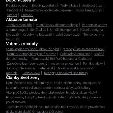
Doporučujeme
Pravidla etikety
Slovník puberťáků
Testy a kvízy
Andělská čísla
Cestování
Numerologie podle data narození
Módní trendy 2026
Vítejte!
Grilování
Aktuální témata
Trendy v manikúře
Minulé životy dle numerologie
Partnerské vztahy
a numerologie
Seriál Ulice
Umělá inteligence
Módní trendy na
léto 2026
Kabelky na léto 2026
Letní účesy 2026
Trendy boty na
léto 2026
Vaření a recepty
30 nejlepších způsobů, jak využít rybíz
7 receptů na salátové zálivky
Domácí iontový nápoj ze tří surovin
Čokoládové brownies
Vláčné
domácí housky
Francouzská třešňová bublanina (Clafoutis)
Zapečené brambory s uzeným masem a smetanou
Perník s jablky
Extra rychlé lívance
Letní salát
Jak skladovat a zpracovat
meruňky
Ledová káva
Recepty z horkovzdušné fritézy
Články Svět ženy
Ikona českého rapu Vladimír 518: Utekl z „dobré rodiny“ do squatu na
Ladronku. 30 let ovlivňuje hudební scénu a dobyl svět kultury
Víte, proč kočky předou, který pták nestaví hnízdo a jak spí včely?
Přírodovědný kvíz plný fascinujících faktů o zvířatech, který pobaví a
poučí zároveň
Tajemství ženského blaha: Proč si naše tělo i mysl zaslouží pravidelnou
dávku čisté slasti? Omlazuje a léčí bolest