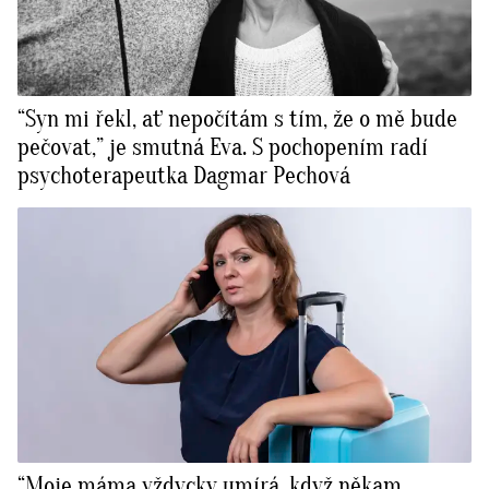
“Syn mi řekl, ať nepočítám s tím, že o mě bude
pečovat,” je smutná Eva. S pochopením radí
psychoterapeutka Dagmar Pechová
“Moje máma vždycky umírá, když někam