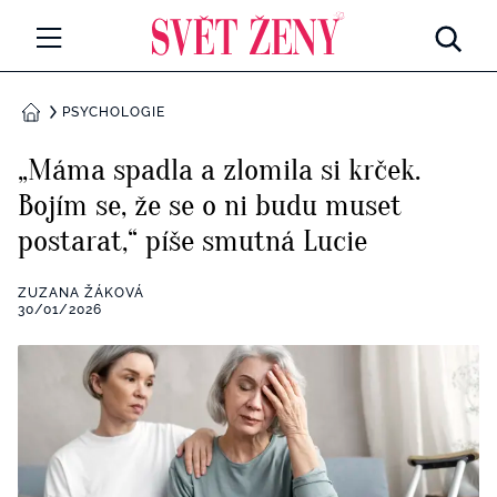
Svetzeny.cz
MÓDA A KRÁSA
PSYCHOLOGIE
DOMŮ
CELEBRITY
„Máma spadla a zlomila si krček.
Všechny kategorie
Bojím se, že se o ni budu muset
RETROHUBKY
postarat,“ píše smutná Lucie
Rozhovory
PSYCHOLOGIE
ZUZANA ŽÁKOVÁ
Všechny kategorie
30/01/2026
ZDRAVÍ
Seberozvoj
Všechny kategorie
ZÁBAVA
Životní styl
Všechny kategorie
BYDLENÍ
Testy a kvízy
Všechny kategorie