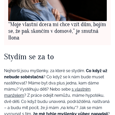
“Moje vlastní dcera mi chce vzít dům, bojím
se, že pak skončím v domově,” je smutná
Ilona
Stydím se za to
Nejhorší jsou myšlenky, za které se stydím.
Co když už
nebude soběstačná
? Co když se k nám bude muset
nastěhovat? Máme byt dva plus jedna, kam dáme
mámu? Vystěhuju děti? Nebo sebe
s vlastním
manželem
? Z práce odejít nemůžu, máme hypotéku,
dvě děti. Co když budu unavená, podrážděná, naštvaná
– a budu mít pocit, že ji mám „na krku“? Jak se mám
vyrovnat s tím,
že mě tyhle myšlenky vůbec napadají
?