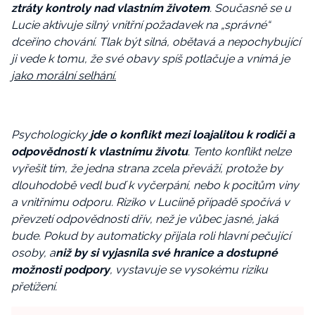
ztráty kontroly nad vlastním životem
. Současně se u
Lucie aktivuje silný vnitřní požadavek na „správné“
dceřino chování. Tlak být silná, obětavá a nepochybující
ji vede k tomu, že své obavy spíš potlačuje a vnímá je
jako morální selhání.
Psychologicky
jde o konflikt mezi loajalitou k rodiči a
odpovědností k vlastnímu životu
. Tento konflikt nelze
vyřešit tím, že jedna strana zcela převáží, protože by
dlouhodobě vedl buď k vyčerpání, nebo k pocitům viny
a vnitřnímu odporu. Riziko v Luciině případě spočívá v
převzetí odpovědnosti dřív, než je vůbec jasné, jaká
bude. Pokud by automaticky přijala roli hlavní pečující
osoby, a
niž by si vyjasnila své hranice a dostupné
možnosti podpory
, vystavuje se vysokému riziku
přetížení.