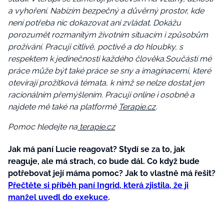
a vyhoření. Nabízím bezpečný a důvěrný prostor, kde
není potřeba nic dokazovat ani zvládat. Dokážu
porozumět rozmanitým životním situacím i způsobům
prožívání. Pracuji citlivě, poctivě a do hloubky, s
respektem k jedinečnosti každého člověka.Součástí mé
práce může být také práce se sny a imaginacemi, které
otevírají prožitková témata, k nimž se nelze dostat jen
racionálním přemýšlením. Pracuji online i osobně a
najdete mě také na platformě
Terapie.cz
.
Pomoc hledejte na
terapie.cz
Jak má paní Lucie reagovat? Stydí se za to, jak
reaguje, ale má strach, co bude dál. Co když bude
potřebovat její máma pomoc? Jak to vlastně má řešit?
Přečtěte si příběh paní Ingrid, která zjistila, že ji
manžel uvedl do exekuce
.