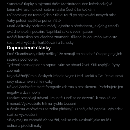
Sametové tlapky a tajemná duše: Mezinárodní den koček odkrývá
tajemství fascinujících šelem i lásku Čechů ke kočkám
Psí horoskop na tento týden: Střelci touží po objevování nových míst,
Váhy potěší návštěva psího hřiště
První vlaštovky podzimní módy: Zjistěte s předstihem, jakých 5 trendů
ovládne letošní podzim. Například saka s vosím pasem
Kočičí horoskop pro všechna znamení: Blíženci budou mňoukat o sto
šest, Lvi si vyžádají kartáčování a lichotky
Doporučené články
Proč Skandinávky nikdy neříkají, že nemají co na sebe? Okopírujte jejich
šatník a pochopíte...
Týdenní horoskop od 10. srpna: Lvům se obrací život, Štíři uspějí a Ryby
zpomalí
Nejodvážnější mini českých krásek: Nejen Heidi Janků a Eva Perkausová
rády ukazují své štíhlé nožky
Návod: Zachraňte staré fotografie zdarma a bez skeneru. Potřebujete jen
negativ a dva mobily
Broskve prospívají trávení i imunitě: Hodí se do dezertů, k masu či do
limonád. Vyzkoušejte trik na rychlé loupání
K českému vepřovému se zelím přidávají Bulhaři ještě papriku. Výsledek
stojí za vyzkoušení
Šišky mají na zahradě víc využití, než se zdá. Poslouží jako mulč i
ochrana před slimáky