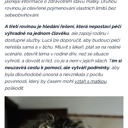
jasnější informace o zdravotním stavu matky. Druhou
rovinou je otevřené pojmenování vlastních limitů bez
sebeobviňování.
A třetí rovinou je hledání řešení, která nepostaví péči
výhradně na jednom člověku
, ale zapojí rodinu i
dostupné služby. Lucii lze doporučit, aby budoucí péči
neřešila sama a v tichu. Mluvit s lékaři, ptát se na reálné
scénáře, otevřít téma v rodině dřív, než se situace
vyhrotí, a dovolit si říct, co je a není v jejích silách. T
ím si
neuzavírá cestu k pomoci, ale vytváří podmínky
, aby
byla dlouhodobě únosná a nevznikala z pocitu
povinnosti, který by časem mohl
vztah s matkou
poškodit.