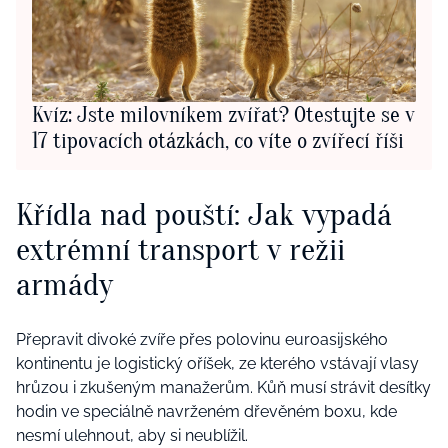
Kvíz: Jste milovníkem zvířat? Otestujte se v
17 tipovacích otázkách, co víte o zvířecí říši
Křídla nad pouští: Jak vypadá
extrémní transport v režii
armády
Přepravit divoké zvíře přes polovinu euroasijského
kontinentu je logistický oříšek, ze kterého vstávají vlasy
hrůzou i zkušeným manažerům. Kůň musí strávit desítky
hodin ve speciálně navrženém dřevěném boxu, kde
nesmí ulehnout, aby si neublížil.