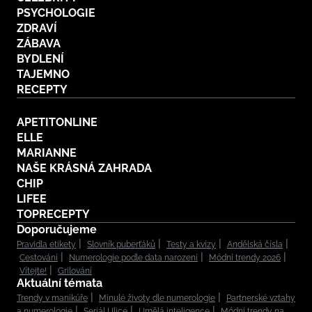
PSYCHOLOGIE
ZDRAVÍ
ZÁBAVA
BYDLENÍ
TAJEMNO
RECEPTY
APETITONLINE
ELLE
MARIANNE
NAŠE KRÁSNÁ ZAHRADA
CHIP
LIFEE
TOPRECEPTY
Doporučujeme
Pravidla etikety
Slovník puberťáků
Testy a kvízy
Andělská čísla
Cestování
Numerologie podle data narození
Módní trendy 2026
Vítejte!
Grilování
Aktuální témata
Trendy v manikúře
Minulé životy dle numerologie
Partnerské vztahy
a numerologie
Seriál Ulice
Umělá inteligence
Módní trendy na