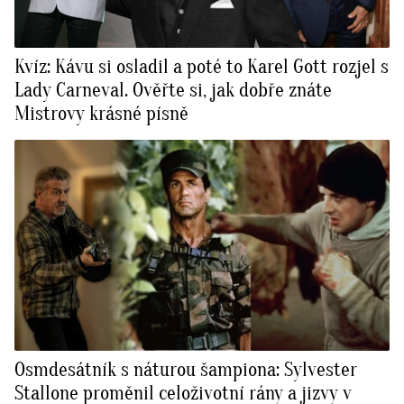
Kvíz: Kávu si osladil a poté to Karel Gott rozjel s
Lady Carneval. Ověřte si, jak dobře znáte
Mistrovy krásné písně
Osmdesátník s náturou šampiona: Sylvester
Stallone proměnil celoživotní rány a jizvy v