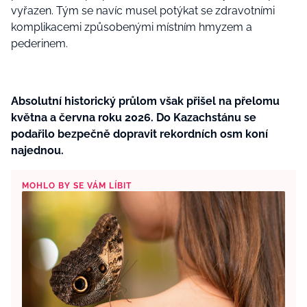
vyřazen. Tým se navíc musel potýkat se zdravotními
komplikacemi způsobenými místním hmyzem a
pederinem.
Absolutní historický průlom však přišel na přelomu
května a června roku 2026. Do Kazachstánu se
podařilo bezpečně dopravit rekordních osm koní
najednou.
MOHLO BY SE VÁM LÍBIT