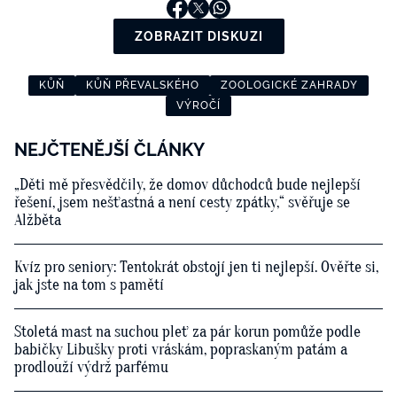
ZOBRAZIT DISKUZI
KŮŇ
KŮŇ PŘEVALSKÉHO
ZOOLOGICKÉ ZAHRADY
VÝROČÍ
NEJČTENĚJŠÍ ČLÁNKY
„Děti mě přesvědčily, že domov důchodců bude nejlepší
řešení, jsem nešťastná a není cesty zpátky,“ svěřuje se
Alžběta
Kvíz pro seniory: Tentokrát obstojí jen ti nejlepší. Ověřte si,
jak jste na tom s pamětí
Stoletá mast na suchou pleť za pár korun pomůže podle
babičky Libušky proti vráskám, popraskaným patám a
prodlouží výdrž parfému