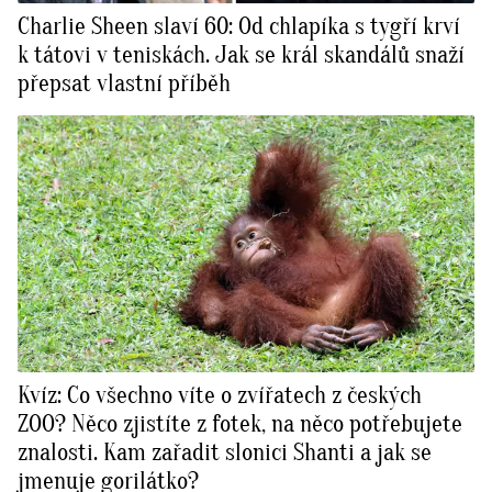
Charlie Sheen slaví 60: Od chlapíka s tygří krví
k tátovi v teniskách. Jak se král skandálů snaží
přepsat vlastní příběh
Kvíz: Co všechno víte o zvířatech z českých
ZOO? Něco zjistíte z fotek, na něco potřebujete
znalosti. Kam zařadit slonici Shanti a jak se
jmenuje gorilátko?