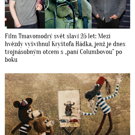
Film Tmavomodrý svět slaví 25 let: Mezi
hvězdy vyšvihnul Kryštofa Hádka, jenž je dnes
trojnásobným otcem s „paní Columbovou” po
boku