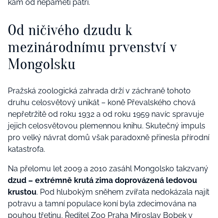
kam od nepaměti patří.
Od ničivého dzudu k
mezinárodnímu prvenství v
Mongolsku
Pražská zoologická zahrada drží v záchraně tohoto
druhu celosvětový unikát – koně Převalského chová
nepřetržitě od roku 1932 a od roku 1959 navíc spravuje
jejich celosvětovou plemennou knihu. Skutečný impuls
pro velký návrat domů však paradoxně přinesla přírodní
katastrofa.
Na přelomu let 2009 a 2010 zasáhl Mongolsko takzvaný
dzud – extrémně krutá zima doprovázená ledovou
krustou
. Pod hlubokým sněhem zvířata nedokázala najít
potravu a tamní populace koní byla zdecimována na
pouhou třetinu. Ředitel Zoo Praha Miroslav Bobek v