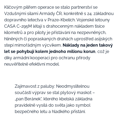
Klíčovým pilířem operace se stalo partnerství se
Vzdušnými silami Armády ČR, konkrétně s 24. základnou
dopravního letectva v Praze-Kbelích. Vojenské letouny
CASA C-295M létají s drahocenným nákladem tisíce
kilometrů a pro piloty je přistávání na nezpevněných,
hliněných či popraskaných drahách uprostřed asijských
stepí mimořádným výcvikem.
Náklady na jeden takový
let se pohybují kolem jednoho milionu korun
, což je
díky armádní kooperaci pro ochranu přírody
neuvěřitelně efektivní model.
Zajímavost z paluby: Neodmyslitelnou
součástí výprav se stal plyšový maskot –
„pan Beránek“, kterého kbelská základna
pravidelně vysílá do světa jako symbol
bezpečného letu a hladkého přistání.