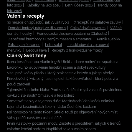
léto 2026
Kabelky na léto 2026
Letní účesy 2026
Trendy boty na
léto 2026
Vaření a recepty
30 nejlepších způsobů, jak využít rybíz
7 receptů na salátové zálivky
Domácí iontový nápoj ze tří surovin
Čokoládové brownies
Vláčné
domácí housky
Francouzská třešňová bublanina (Clafoutis)
Zapečené brambory s uzeným masem a smetanou
Perník s jablky
Extra rychlé lívance
Letní salát
Jak skladovat a zpracovat
meruňky
Ledová káva
Recepty z horkovzdušné fritézy
Články Svět ženy
Ikona českého rapu Vladimír 518: Utekl z „dobré rodiny“ do squatu na
Ladronku. 30 let ovlivňuje hudební scénu a dobyl svět kultury
Víte, proč kočky předou, který pták nestaví hnízdo a jak spí včely?
Přírodovědný kvíz plný fascinujících faktů o zvířatech, který pobaví a
poučí zároveň
Tajemství ženského blaha: Proč si naše tělo i mysl zaslouží pravidelnou
dávku čisté slasti? Omlazuje a léčí bolest
Sametové tlapky a tajemná duše: Mezinárodní den koček odkrývá
tajemství fascinujících šelem i lásku Čechů ke kočkám
Psí horoskop na tento týden: Střelci touží po objevování nových míst,
Váhy potěší návštěva psího hřiště
První vlaštovky podzimní módy: Zjistěte s předstihem, jakých 5 trendů
ovládne letošní podzim. Například saka s vosím pasem