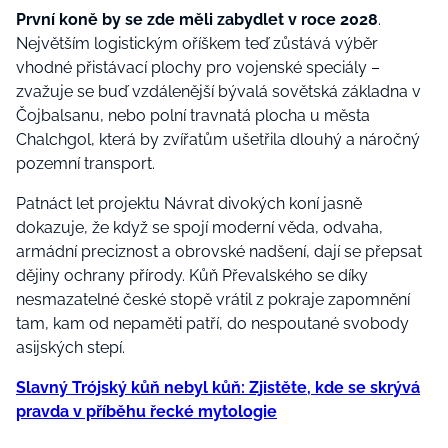
První koně by se zde měli zabydlet v roce 2028
.
Největším logistickým oříškem teď zůstává výběr
vhodné přistávací plochy pro vojenské speciály –
zvažuje se buď vzdálenější bývalá sovětská základna v
Čojbalsanu, nebo polní travnatá plocha u města
Chalchgol, která by zvířatům ušetřila dlouhý a náročný
pozemní transport.
Patnáct let projektu Návrat divokých koní jasně
dokazuje, že když se spojí moderní věda, odvaha,
armádní preciznost a obrovské nadšení, dají se přepsat
dějiny ochrany přírody. Kůň Převalského se díky
nesmazatelné české stopě vrátil z pokraje zapomnění
tam, kam od nepaměti patří, do nespoutané svobody
asijských stepí.
Slavný Trójský kůň nebyl kůň: Zjistěte, kde se skrývá
pravda v příběhu řecké mytologie