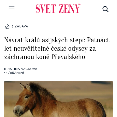
Svetzeny.cz
MÓDA A KRÁSA
ZÁBAVA
DOMŮ
CELEBRITY
Návrat králů asijských stepí: Patnáct
Všechny kategorie
let neuvěřitelné české odysey za
RETROHUBKY
záchranou koně Převalského
Rozhovory
PSYCHOLOGIE
KRISTINA VACKOVÁ
Všechny kategorie
14/06/2026
ZDRAVÍ
Seberozvoj
Všechny kategorie
ZÁBAVA
Životní styl
Všechny kategorie
BYDLENÍ
Testy a kvízy
Všechny kategorie