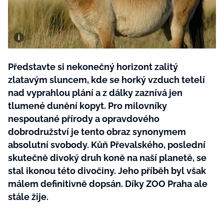
BurdaMedia
Tvoření
Extra
SVĚT ŽENY - 599 KČ
Rady a tipy
ROČNÍ PŘEDPLATNÉ SVĚT ŽENY +
SADA PRODUKTŮ MANA (10 ks)
Představte si nekonečný horizont zalitý
zlatavým sluncem, kde se horký vzduch tetelí
nad vyprahlou plání a z dálky zaznívá jen
tlumené dunění kopyt. Pro milovníky
nespoutané přírody a opravdového
dobrodružství je tento obraz synonymem
absolutní svobody. Kůň Převalského, poslední
skutečně divoký druh koně na naší planetě, se
stal ikonou této divočiny. Jeho příběh byl však
málem definitivně dopsán. Díky ZOO Praha ale
stále žije.