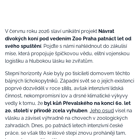
V červnu roku 2026 slaví unikátní projekt
Návrat
divokých koní pod vedením Zoo Praha patnáct let od
svého spuštění
. Pojďte s námi nahlédnout do zákulisí
mise, která propojuje špičkovou vědu, elitní vojenskou
logistiku a hlubokou lásku ke zvířatům.
Stepní horizonty Asie byly po tisíciletí domovem těchto
bájných lichokopytníků. Západní svět se o jejich existenci
poprvé dozvěděl v roce 1881, avšak intenzivní lidská
činnost, nekompromisní lov a drsné klimatické výkyvy
vedly k tomu, že
byl kůň Převalského na konci 60. let
20. století v přírodě zcela vyhuben
.
Jeho osud
visel na
vlásku a závisel výhradně na chovech v zoologických
zahradách. Dnes, po patnácti letech intenzivní české
práce, se však tito králové stepi znovu prohánějí tam,