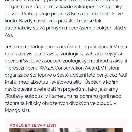
elegantním způsobem. Z každé zakoupené vstupenky
do Zoo Praha putuje přesně 8 Kč na speciální sbírkové
konto. Každý návštěvník pražské Troje se tak
automaticky stává přímým mecenášem divokých stád v
Asii.
Tento mimořádný přínos nezůstal bez povšimnutí. V říjnu
roku 2021 získala pražská zoologická zahrada nejvyšší
ocenění Světové asociace zoologických zahrad a akvárií
– prestižní cenu WAZA Conservation Award. V historii
organizace šlo teprve o šesté udělení této ceny, což řadí
Prahu mezi absolutní světovou elitu. Úspěch s koňmi
navíc otevírá dveře dalším projektům, jako je známý
„Toulavý autobus“ v Kamerunu na ochranu goril nebo
záchrana kriticky ohrožených divokých velbloudů v
Mongolsku.
MOHLO BY SE VÁM LÍBIT