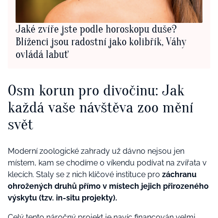
Jaké zvíře jste podle horoskopu duše?
Blíženci jsou radostní jako kolibřík, Váhy
ovládá labuť
Osm korun pro divočinu: Jak
každá vaše návštěva zoo mění
svět
Moderní zoologické zahrady už dávno nejsou jen
místem, kam se chodíme o víkendu podívat na zvířata v
klecích. Staly se z nich klíčové instituce pro
záchranu
ohrožených druhů přímo v místech jejich přirozeného
výskytu (tzv. in-situ projekty).
Celý tento náročný projekt je navíc financován velmi