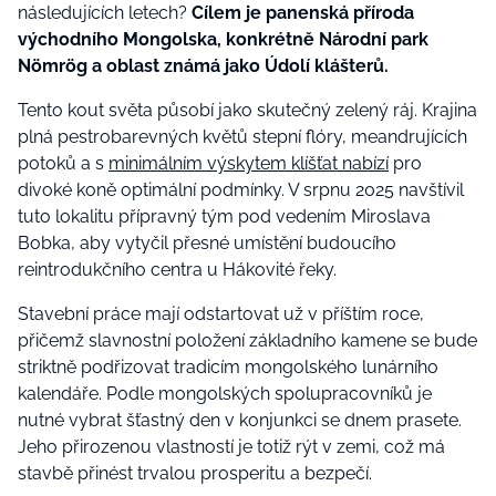
následujících letech?
Cílem je panenská příroda
východního Mongolska, konkrétně Národní park
Nömrög a oblast známá jako Údolí klášterů.
Tento kout světa působí jako skutečný zelený ráj. Krajina
plná pestrobarevných květů stepní flóry, meandrujících
potoků a s
minimálním výskytem klíšťat nabízí
pro
divoké koně optimální podmínky. V srpnu 2025 navštívil
tuto lokalitu přípravný tým pod vedením Miroslava
Bobka, aby vytyčil přesné umístění budoucího
reintrodukčního centra u Hákovité řeky.
Stavební práce mají odstartovat už v příštím roce,
přičemž slavnostní položení základního kamene se bude
striktně podřizovat tradicím mongolského lunárního
kalendáře. Podle mongolských spolupracovníků je
nutné vybrat šťastný den v konjunkci se dnem prasete.
Jeho přirozenou vlastností je totiž rýt v zemi, což má
stavbě přinést trvalou prosperitu a bezpečí.