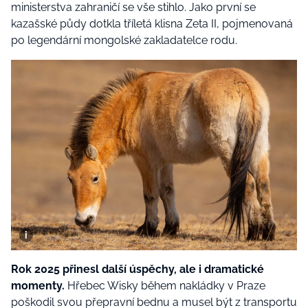
ministerstva zahraničí se vše stihlo. Jako první se
kazašské půdy dotkla tříletá klisna Zeta II, pojmenovaná
po legendární mongolské zakladatelce rodu.
Rok 2025 přinesl další úspěchy, ale i dramatické
momenty.
Hřebec Wisky během nakládky v Praze
poškodil svou přepravní bednu a musel být z transportu