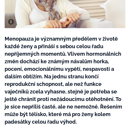
BurdaMedia
Tvoření
Extra
SVĚT ŽENY - 599 KČ
Rady a tipy
ROČNÍ PŘEDPLATNÉ SVĚT ŽENY +
SADA PRODUKTŮ MANA (10 ks)
Menopauza je významným předělem v životě
každé ženy a přináší s sebou celou řadu
nepříjemných momentů. Vlivem hormonálních
změn dochází ke známým návalům horka,
pocení, emocionálnímu vypětí, nespavosti a
dalším obtížím. Na jednu stranu končí
reprodukční schopnost, ale než funkce
vaječníků zcela vyhasne, stejně je potřeba se
ještě chránit proti nežádoucímu otěhotnění. To
je sice nepříliš časté, ale ne nemožné. Řešením
může být tělísko, které má pro ženy kolem
padesátky celou řadu výhod.