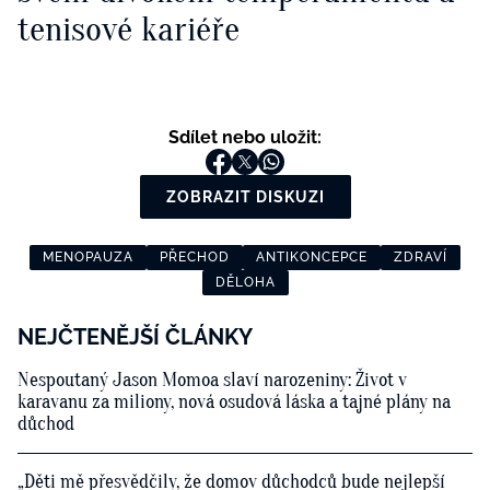
tenisové kariéře
Sdílet nebo uložit:
ZOBRAZIT DISKUZI
MENOPAUZA
PŘECHOD
ANTIKONCEPCE
ZDRAVÍ
DĚLOHA
NEJČTENĚJŠÍ ČLÁNKY
Nespoutaný Jason Momoa slaví narozeniny: Život v
karavanu za miliony, nová osudová láska a tajné plány na
důchod
„Děti mě přesvědčily, že domov důchodců bude nejlepší