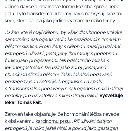
účinné dávce a ideálně ve formě kožního spreje nebo
gelu. Tyto transdermální formy navíc nezvyšují srážení
krve, které se jeví jako jediné významné riziko léčby.
„
U žen, které mají dělohu, by však dlouhodobé užívání
samotného estrogenu vedlo ke nežádoucím změnám
děložní sliznice. Proto ženy s dělohou musí při užívání
estrogenů užívat i gestageny (hormony s podobnou
funkcí jako progesteron). N
itroděložního tělíska s
levonorgestrelem
lze užít jako zdroj gestagenů
chránících sliznici děložní. Takto lokálně podávané
gestageny jsou šetrnější k organismu a spolu
s transdermálně podávaným estrogenem maximalizují
benefity pro uživatelky a minimalizují riziko,
“
vysvětluje
lékař Tomáš Fait.
Zároveň také objasňuje, že hormonální léčba nevede
k obávanému
karcinomu prsu
. „
Při užívání čistých
estrogenů je riziko ještě nižší, a pokud jako gestagen