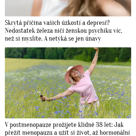
Skrytá příčina vašich úzkostí a depresí?
Nedostatek železa ničí ženskou psychiku víc,
než si myslíte. A netýká se jen únavy
V postmenopauze prožijete klidně 38 let: Jak
přežít menopauzu a užít si život, až hormonální