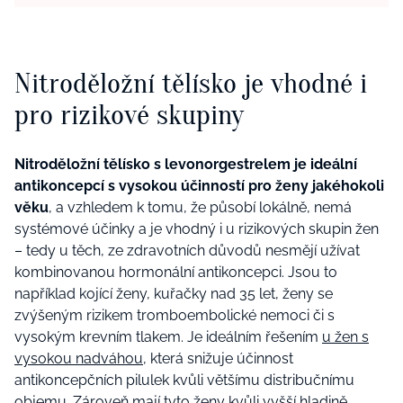
Nitroděložní tělísko je vhodné i
pro rizikové skupiny
Nitroděložní tělísko s levonorgestrelem je ideální
antikoncepcí s vysokou účinností pro ženy jakéhokoli
věku
, a vzhledem k tomu, že působí lokálně, nemá
systémové účinky a je vhodný i u rizikových skupin žen
– tedy u těch, ze zdravotních důvodů nesmějí užívat
kombinovanou hormonální antikoncepci. Jsou to
například kojící ženy, kuřačky nad 35 let, ženy se
zvýšeným rizikem tromboembolické nemoci či s
vysokým krevním tlakem. Je ideálním řešením
u žen s
vysokou nadváhou
, která snižuje účinnost
antikoncepčních pilulek kvůli většímu distribučnímu
objemu. Zároveň mají tyto ženy kvůli vyšší hladině