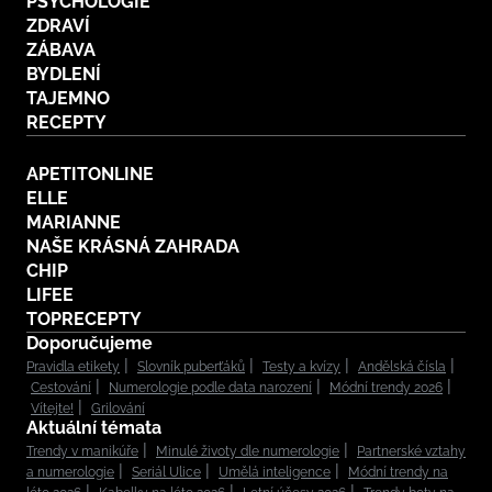
PSYCHOLOGIE
ZDRAVÍ
ZÁBAVA
BYDLENÍ
TAJEMNO
RECEPTY
APETITONLINE
ELLE
MARIANNE
NAŠE KRÁSNÁ ZAHRADA
CHIP
LIFEE
TOPRECEPTY
Doporučujeme
Pravidla etikety
Slovník puberťáků
Testy a kvízy
Andělská čísla
Cestování
Numerologie podle data narození
Módní trendy 2026
Vítejte!
Grilování
Aktuální témata
Trendy v manikúře
Minulé životy dle numerologie
Partnerské vztahy
a numerologie
Seriál Ulice
Umělá inteligence
Módní trendy na