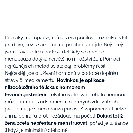
Příznaky menopauzy může žena pociťovat už několik let
před tím, než k samotnému přechodu dojde. Nejsilnější
jsou právě kolem padesáti let, kdy se obecně
menopauza dotýká největšího množství žen. Pomocí
nejrůznějších metod se ale dají problémy řešit.
Nejčastěji jde o užívání hormonů v podobě doplňků
stravy či medikamentů.
Novinkou je aplikace
nitroděložního tělíska s hormonem
levonorgestrelem
. Lokální uvolňování tohoto hormonu
může pomoci s odstraněním některých zdravotních
problémů, jež menopauza přináší. A zapomenout nelze
ani na ochranu proti nežádoucímu početí.
Dokud totiž
žena zcela nepřestane menstruovat
, pořád je tu šance
(i když je minimální) otěhotnět.