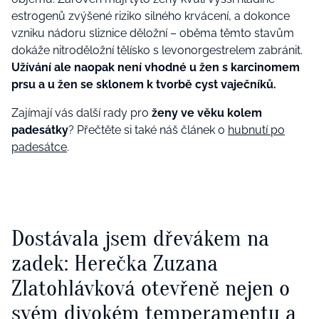
estrogenů zvýšené riziko silného krvácení, a dokonce
vzniku nádoru sliznice děložní – oběma těmto stavům
dokáže nitroděložní tělísko s levonorgestrelem zabránit.
Užívání ale naopak není vhodné u žen s karcinomem
prsu a u žen se sklonem k tvorbě cyst vaječníků.
Zajímají vás další rady pro
ženy ve věku kolem
padesátky
? Přečtěte si také náš článek o
hubnutí po
padesátce
.
Dostávala jsem dřevákem na
zadek: Herečka Zuzana
Zlatohlávková otevřeně nejen o
svém divokém temperamentu a