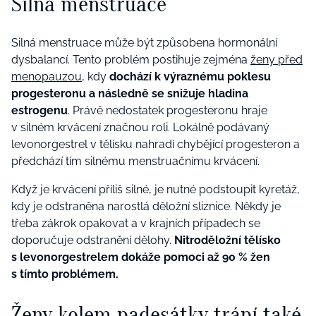
Silná menstruace
Silná menstruace může být způsobena hormonální
dysbalancí. Tento problém postihuje zejména
ženy před
menopauzou
, kdy
dochází k výraznému poklesu
progesteronu a následně se snižuje hladina
estrogenu
. Právě nedostatek progesteronu hraje
v silném krvácení značnou roli. Lokálně podávaný
levonorgestrel v tělísku nahradí chybějící progesteron a
předchází tím silnému menstruačnímu krvácení.
Když je krvácení příliš silné, je nutné podstoupit kyretáž,
kdy je odstraněna narostlá děložní sliznice. Někdy je
třeba zákrok opakovat a v krajních případech se
doporučuje odstranění dělohy.
Nitroděložní tělísko
s levonorgestrelem dokáže pomoci až 90 % žen
s tímto problémem.
Ženy kolem padesátky trápí také