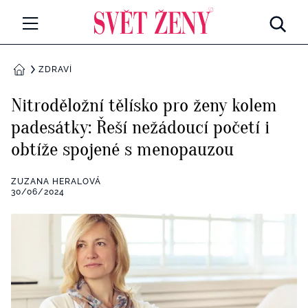
Svetzeny.cz
MÓDA A KRÁSA
ZDRAVÍ
DOMŮ
CELEBRITY
Nitroděložní tělísko pro ženy kolem
Všechny kategorie
padesátky: Řeší nežádoucí početí i
RETROHUBKY
obtíže spojené s menopauzou
Rozhovory
PSYCHOLOGIE
ZUZANA HERALOVÁ
Všechny kategorie
30/06/2024
ZDRAVÍ
Seberozvoj
Všechny kategorie
ZÁBAVA
Životní styl
Všechny kategorie
BYDLENÍ
Testy a kvízy
Všechny kategorie