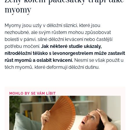
myomy
Myomy jsou uzly v děložní sliznici, které jsou
nezhoubné, ale svým růstem mohou způsobovat
bolesti v pánvi, silné děložní krvácení nebo častější
potřebu močení.
Jak některé studie ukázaly,
nitroděložní tělísko s levonorgestrelem může zastavit
růst myomů a oslabit krvácení.
Nesmí se však použít u
těch myomů, které deformují děložní dutinu.
MOHLO BY SE VÁM LÍBIT