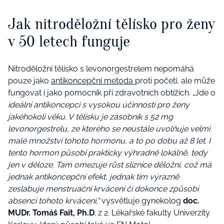
Jak nitroděložní tělísko pro ženy
v 50 letech funguje
Nitroděložní tělísko s levonorgestrelem nepomáhá
pouze jako
antikoncepční metoda
proti početí, ale může
fungovat i jako pomocník při zdravotních obtížích. „Jde o
ideální antikoncepci s vysokou účinností pro ženy
jakéhokoli věku. V tělísku je zásobník s 52 mg
levonorgestrelu, ze kterého se neustále uvolňuje velmi
malé množství tohoto hormonu, a to po dobu až 8 let. I
tento hormon působí prakticky výhradně lokálně, tedy
jen v děloze. Tam omezuje růst sliznice děložní, což má
jednak antikoncepční efekt, jednak tím výrazně
zeslabuje menstruační krvácení či dokonce způsobí
absenci tohoto krvácení,“
vysvětluje gynekolog
doc.
MUDr. Tomáš Fait, Ph.D
. z
2. Lékařské fakulty Univerzity