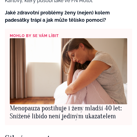
Karlovy, který působí také ve FN Motol.
Jaké zdravotní problémy ženy (nejen) kolem
padesátky trápí a jak může tělísko pomoci?
MOHLO BY SE VÁM LÍBIT
Menopauza postihuje i ženy mladší 40 let:
Snížené libido není jediným ukazatelem