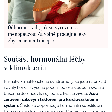
Odborníci radí, jak se vyrovnat s
menopauzou: Za volně prodejné léky
zbytečně neutrácejte
Součást hormonální léčby
v klimakteriu
Příznaky klimakterického syndromu, jako jsou například
návaly horka, zvýšené pocení, bolesti kloubů a svalů a
bušení srdce, neovlivňují pouze kvalitu života.
Jsou
zároveň rizikovým faktorem pro kardiovaskulární
systém.
Často se doporučuje hormonální substituční
léčba prostřednictvím estrogenu. Podávají se v nejnižší