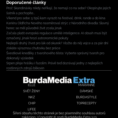
Doporučené články
Proč Skandinávky nikdy neříkají, že nemají co na sebe? Okopírujte jejich
šatník a pochopíte...
Víkend pro sebe: 5 tipů kam vyrazit na festival, drink, rande a do kina
Kariéru Oldřicha Nového nasměroval strýc z Národního divadla: Slavný
herec se měl původně živit zcela jinak
Začala platit evropská regulace umělé inteligence. AI obsah musí být
označený, jinak hrozí astronomické pokuty
Nejlepší druhý život pro lák od okurek? Vložte do něj vejce a za pár dní
získáte výraznou chuťovku bez práce
Švestkové knedlíky z tvarohového těsta: Vyberte správný tvaroh pro
dokonalý výsledek
Srpen přeje hrášku i fazolím. Právě teď dozrávají jedny z nejlepších
rostlinných zdrojů bílkovin
ELLE
MARIANNE
SVĚT ŽENY
DÁMSKÉ
NKZ
BURDASTYLE
CHIP
TOPRECEPTY
LIFEE
Šíření obsahu těchto stránek je bez písemného souhlasu autorů
zakázáno. | Copyright © 2026 BurdaMedia Extra s.r.o