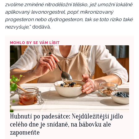
zvolíme zmíněné nitroděložní tělísko, jež umožní lokálně
aplikovaný levonorgestrel, popř. mikronizovaný
progesteron nebo dydrogesteron, tak se toto riziko také
nezvyšuje,
“ dodává.
MOHLO BY SE VÁM LÍBIT
Hubnutí po padesátce: Nejdůležitější jídlo
celého dne je snídaně, na bábovku ale
zapomeňte