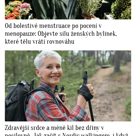
Od bolestivé menstruace po pocení v
menopauze: Objevte sílu ženských bylinek,
které tělu vrátí rovnováhu
Zdravější srdce a méně kil bez dřiny v
posilovně. Jak začít s Nordic walkingem, i když