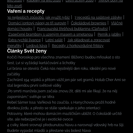
léto 2026
Kabelky na léto 2026
Letní účesy 2026
Trendy boty na
léto 2026
Vaření a recepty
30 nejlepších způsobů, jak využít rybíz
7 receptů na salátové zálivky
Domácí iontový nápoj ze tří surovin
Čokoládové brownies
Vláčné
domácí housky
Francouzská třešňová bublanina (Clafoutis)
Zapečené brambory s uzeným masem a smetanou
Perník s jablky
Extra rychlé lívance
Letní salát
Jak skladovat a zpracovat
meruňky
Ledová káva
Recepty z horkovzdušné fritézy
Články Svět ženy
Kočičí horoskop pro všechna znamení: Blíženci budou mňoukat o sto
šest, Lvi si vyžádají kartáčování a lichotky
Lví brána se otevírá: Čeká nás nejsilnější den roku, ideální pro nové
začátky
Zachránil 194 vojáků a přitom vážil jen pár set gramů. Holub Cher Ami se
stal legendou první světové války
„Po smrti manžela jsem začala znovu žít, děti mi ale říkají, že na něj
zapomínám,“ svěřuje se Věra
Rebel Sámer Issa: Vaňková ho zaučila, s Hanychovou prožil hodně
divokou jízdu, a přesto se stále spekuluje o jeho orientaci
Potraviny, které mohou domácím mazlíčkům ublížit: O čokoládě určitě
víte, ale nebezpečné je i exotické ovoce
4 cviky, které srovnají předsunutou hlavu a narovnají vdovský hrb na šíji.
Budete vypadat mladší a přestane vás bolest hlava