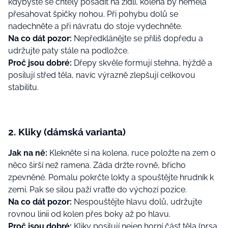
kdybyste se chtěly posadit na židli, kolena by neměla
přesahovat špičky nohou. Při pohybu dolů se
nadechněte a při návratu do stoje vydechněte.
Na co dát pozor:
Nepředklánějte se příliš dopředu a
udržujte paty stále na podložce.
Proč jsou dobré:
Dřepy skvěle formují stehna, hýždě a
posilují střed těla, navíc výrazně zlepšují celkovou
stabilitu.
2. Kliky (dámská varianta)
Jak na ně:
Klekněte si na kolena, ruce položte na zem o
něco širší než ramena. Záda držte rovně, břicho
zpevněné. Pomalu pokrčte lokty a spouštějte hrudník k
zemi. Pak se silou paží vraťte do výchozí pozice.
Na co dát pozor:
Nespouštějte hlavu dolů, udržujte
rovnou linii od kolen přes boky až po hlavu.
Proč jsou dobré:
Kliky posilují nejen horní část těla (prsa,