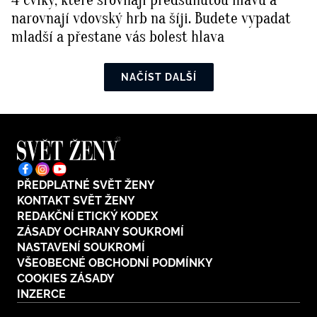
4 cviky, které srovnají předsunutou hlavu a
narovnají vdovský hrb na šíji. Budete vypadat
mladší a přestane vás bolest hlava
NAČÍST DALŠÍ
PŘEDPLATNÉ SVĚT ŽENY
KONTAKT SVĚT ŽENY
REDAKČNÍ ETICKÝ KODEX
ZÁSADY OCHRANY SOUKROMÍ
NASTAVENÍ SOUKROMÍ
VŠEOBECNÉ OBCHODNÍ PODMÍNKY
COOKIES ZÁSADY
INZERCE