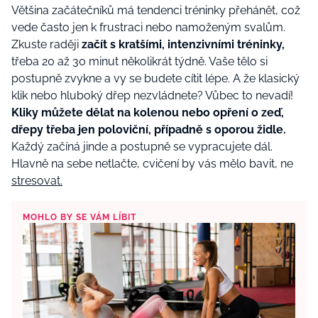
Většina začátečníků má tendenci tréninky přehánět, což
vede často jen k frustraci nebo namoženým svalům.
Zkuste raději
začít s kratšími, intenzivními tréninky,
třeba 20 až 30 minut několikrát týdně. Vaše tělo si
postupně zvykne a vy se budete cítit lépe. A že klasický
klik nebo hluboký dřep nezvládnete? Vůbec to nevadí!
Kliky můžete dělat na kolenou nebo opření o zeď,
dřepy třeba jen poloviční, případně s oporou židle.
Každý začíná jinde a postupně se vypracujete dál.
Hlavně na sebe netlačte, cvičení by vás mělo bavit, ne
stresovat.
MOHLO BY SE VÁM LÍBIT