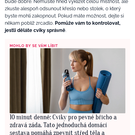
bude dobře. Nemusíte hned vyklízet celou místnost, ale
zkuste alespoň odsunout křeslo nebo stolek, o který
byste mohli zakopnout. Pokud máte možnost, dejte si
někam poblíž zrcadlo.
Pomůže vám to kontrolovat,
jestli děláte cviky správně
.
MOHLO BY SE VÁM LÍBIT
10 minut denně: Cviky pro pevné břicho a
zdravá záda. Tato jednoduchá domácí
sestava pomáhá zpevnit střed těla a