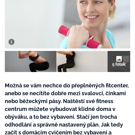
BurdaMedia
Tvoření
Extra
SVĚT ŽENY - 599 KČ
Rady a tipy
ROČNÍ PŘEDPLATNÉ SVĚT ŽENY +
SADA PRODUKTŮ MANA (10 ks)
5 fotek
Možná se vám nechce do přeplněných fitcenter,
anebo se necítíte dobře mezi svalovci, činkami
nebo běžeckými pásy. Naštěstí své fitness
centrum můžete vybudovat klidně doma v
obýváku, a to bez vybavení. Stačí jen trocha
odhodlání a správně nastavený plán. Jak tedy
začít s domácím cvičením bez vybavení a