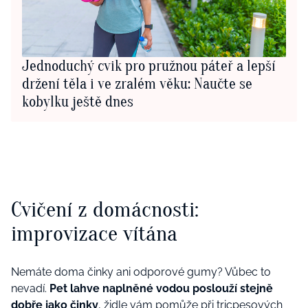
Jednoduchý cvik pro pružnou páteř a lepší
držení těla i ve zralém věku: Naučte se
kobylku ještě dnes
Cvičení z domácnosti:
improvizace vítána
Nemáte doma činky ani odporové gumy? Vůbec to
nevadí.
Pet lahve naplněné vodou poslouží stejně
dobře jako činky
, židle vám pomůže při tricpesových