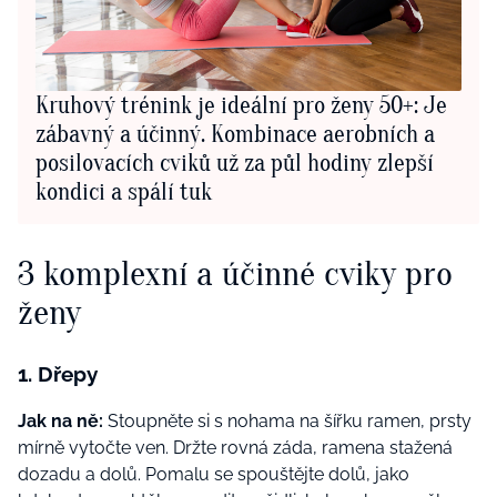
Kruhový trénink je ideální pro ženy 50+: Je
zábavný a účinný. Kombinace aerobních a
posilovacích cviků už za půl hodiny zlepší
kondici a spálí tuk
3 komplexní a účinné cviky pro
ženy
1. Dřepy
Jak na ně:
Stoupněte si s nohama na šířku ramen, prsty
mírně vytočte ven. Držte rovná záda, ramena stažená
dozadu a dolů. Pomalu se spouštějte dolů, jako