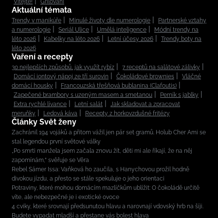
Vítejte!
Grilování
Aktuální témata
Trendy v manikúře
Minulé životy dle numerologie
Partnerské vztahy
a numerologie
Seriál Ulice
Umělá inteligence
Módní trendy na
léto 2026
Kabelky na léto 2026
Letní účesy 2026
Trendy boty na
léto 2026
Vaření a recepty
30 nejlepších způsobů, jak využít rybíz
7 receptů na salátové zálivky
Domácí iontový nápoj ze tří surovin
Čokoládové brownies
Vláčné
domácí housky
Francouzská třešňová bublanina (Clafoutis)
Zapečené brambory s uzeným masem a smetanou
Perník s jablky
Extra rychlé lívance
Letní salát
Jak skladovat a zpracovat
meruňky
Ledová káva
Recepty z horkovzdušné fritézy
Články Svět ženy
Zachránil 194 vojáků a přitom vážil jen pár set gramů. Holub Cher Ami se
stal legendou první světové války
„Po smrti manžela jsem začala znovu žít, děti mi ale říkají, že na něj
zapomínám,“ svěřuje se Věra
Rebel Sámer Issa: Vaňková ho zaučila, s Hanychovou prožil hodně
divokou jízdu, a přesto se stále spekuluje o jeho orientaci
Potraviny, které mohou domácím mazlíčkům ublížit: O čokoládě určitě
víte, ale nebezpečné je i exotické ovoce
4 cviky, které srovnají předsunutou hlavu a narovnají vdovský hrb na šíji.
Budete vypadat mladší a přestane vás bolest hlava