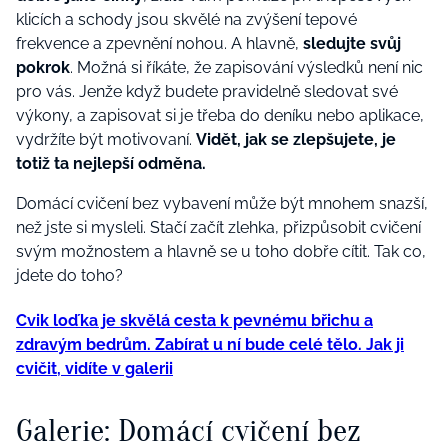
klicích a schody jsou skvělé na zvýšení tepové
frekvence a zpevnění nohou. A hlavně,
sledujte svůj
pokrok
. Možná si říkáte, že zapisování výsledků není nic
pro vás. Jenže když budete pravidelně sledovat své
výkony, a zapisovat si je třeba do deníku nebo aplikace,
vydržíte být motivovaní.
Vidět, jak se zlepšujete, je
totiž ta nejlepší odměna.
Domácí cvičení bez vybavení může být mnohem snazší,
než jste si mysleli. Stačí začít zlehka, přizpůsobit cvičení
svým možnostem a hlavně se u toho dobře cítit. Tak co,
jdete do toho?
Cvik loďka je skvělá cesta k pevnému břichu a
zdravým bedrům. Zabírat u ní bude celé tělo. Jak ji
cvičit, vidíte v galerii
Galerie: Domácí cvičení bez