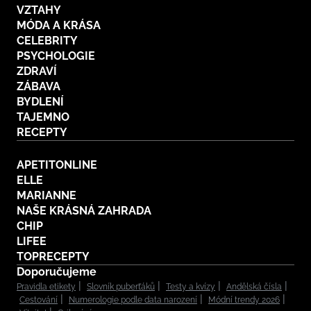
VZTAHY
MÓDA A KRÁSA
CELEBRITY
PSYCHOLOGIE
ZDRAVÍ
ZÁBAVA
BYDLENÍ
TAJEMNO
RECEPTY
APETITONLINE
ELLE
MARIANNE
NAŠE KRÁSNÁ ZAHRADA
CHIP
LIFEE
TOPRECEPTY
Doporučujeme
Pravidla etikety
Slovník puberťáků
Testy a kvízy
Andělská čísla
Cestování
Numerologie podle data narození
Módní trendy 2026