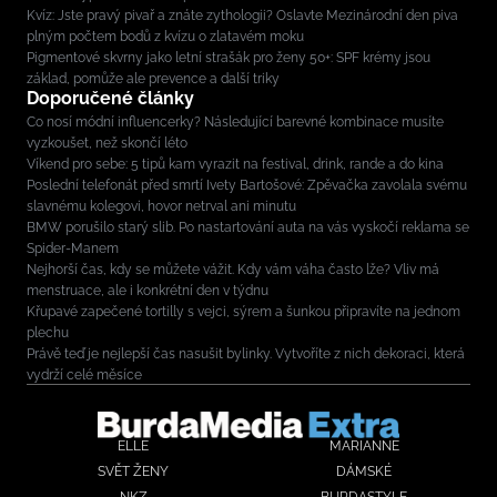
Kvíz: Jste pravý pivař a znáte zythologii? Oslavte Mezinárodní den piva
plným počtem bodů z kvízu o zlatavém moku
Pigmentové skvrny jako letní strašák pro ženy 50+: SPF krémy jsou
základ, pomůže ale prevence a další triky
Doporučené články
Co nosí módní influencerky? Následující barevné kombinace musíte
vyzkoušet, než skončí léto
Víkend pro sebe: 5 tipů kam vyrazit na festival, drink, rande a do kina
Poslední telefonát před smrtí Ivety Bartošové: Zpěvačka zavolala svému
slavnému kolegovi, hovor netrval ani minutu
BMW porušilo starý slib. Po nastartování auta na vás vyskočí reklama se
Spider-Manem
Nejhorší čas, kdy se můžete vážit. Kdy vám váha často lže? Vliv má
menstruace, ale i konkrétní den v týdnu
Křupavé zapečené tortilly s vejci, sýrem a šunkou připravíte na jednom
plechu
Právě teď je nejlepší čas nasušit bylinky. Vytvoříte z nich dekoraci, která
vydrží celé měsíce
ELLE
MARIANNE
SVĚT ŽENY
DÁMSKÉ