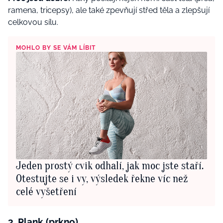
ramena, tricepsy), ale také zpevňují střed těla a zlepšují
celkovou sílu.
MOHLO BY SE VÁM LÍBIT
Jeden prostý cvik odhalí, jak moc jste staří.
Otestujte se i vy, výsledek řekne víc než
celé vyšetření
3. Plank (prkno)