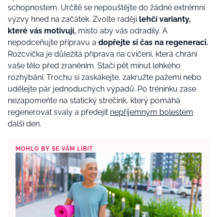
schopnostem. Určitě se nepouštějte do žádné extrémní
výzvy hned na začátek. Zvolte raději
lehčí varianty,
které vás motivují,
místo aby vás odradily. A
nepodceňujte přípravu a
dopřejte si čas na regeneraci.
Rozcvička je důležitá příprava na cvičení, která chrání
vaše tělo před zraněním. Stačí pět minut lehkého
rozhýbání. Trochu si zaskákejte, zakružte pažemi nebo
udělejte pár jednoduchých výpadů. Po tréninku zase
nezapomeňte na statický strečink, který pomáhá
regenerovat svaly a předejít
nepříjemným bolestem
další den.
MOHLO BY SE VÁM LÍBIT