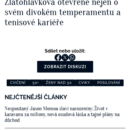
Zlatohlávková otevřeně nejen o
svém divokém temperamentu a
tenisové kariéře
Sdílet nebo uložit:
ZOBRAZIT DISKUZI
CVIČENÍ
50+
ŽENY NAD 50
CVIKY
POSILOVÁNÍ
NEJČTENĚJŠÍ ČLÁNKY
Nespoutaný Jason Momoa slaví narozeniny: Život v
karavanu za miliony, nová osudová láska a tajné plány na
důchod