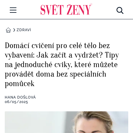
Svetzeny.cz
MÓDA A KRÁSA
ZDRAVÍ
DOMŮ
CELEBRITY
Domácí cvičení pro celé tělo bez
Všechny kategorie
vybavení: Jak začít a vydržet? Tipy
RETROHUBKY
na jednoduché cviky, které můžete
Rozhovory
PSYCHOLOGIE
provádět doma bez speciálních
pomůcek
Všechny kategorie
ZDRAVÍ
Seberozvoj
HANA DOŠLOVÁ
Všechny kategorie
06/05/2025
ZÁBAVA
Životní styl
Všechny kategorie
BYDLENÍ
Testy a kvízy
Všechny kategorie