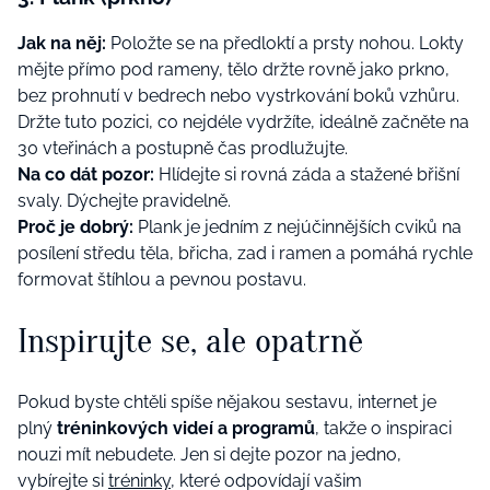
Jak na něj:
Položte se na předloktí a prsty nohou. Lokty
mějte přímo pod rameny, tělo držte rovně jako prkno,
bez prohnutí v bedrech nebo vystrkování boků vzhůru.
Držte tuto pozici, co nejdéle vydržíte, ideálně začněte na
30 vteřinách a postupně čas prodlužujte.
Na co dát pozor:
Hlídejte si rovná záda a stažené břišní
svaly. Dýchejte pravidelně.
Proč je dobrý:
Plank je jedním z nejúčinnějších cviků na
posílení středu těla, břicha, zad i ramen a pomáhá rychle
formovat štíhlou a pevnou postavu.
Inspirujte se, ale opatrně
Pokud byste chtěli spíše nějakou sestavu, internet je
plný
tréninkových videí a programů
, takže o inspiraci
nouzi mít nebudete. Jen si dejte pozor na jedno,
vybírejte si
tréninky,
které odpovídají vašim