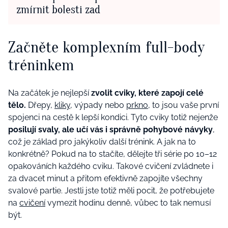
zmírnit bolesti zad
Začněte komplexním full-body
tréninkem
Na začátek je nejlepší
zvolit cviky, které zapojí celé
tělo.
Dřepy,
kliky
, výpady nebo
prkno
, to jsou vaše první
spojenci na cestě k lepší kondici. Tyto cviky totiž nejenže
posilují svaly, ale učí vás i správně pohybové návyky
,
což je základ pro jakýkoliv další trénink. A jak na to
konkrétně? Pokud na to stačíte, dělejte tři série po 10–12
opakováních každého cviku. Takové cvičení zvládnete i
za dvacet minut a přitom efektivně zapojíte všechny
svalové partie. Jestli jste totiž měli pocit, že potřebujete
na
cvičení
vymezit hodinu denně, vůbec to tak nemusí
být.