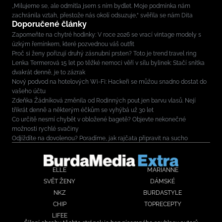
„Milujeme se, ale odmítla jsem s ním bydlet. Moje podmínka nám
zachránila vztah, přestože nás okolí odsuzuje,“ svěřila se nám Dita
Doporučené články
Zapomeňte na chytré hodinky: V roce 2026 se vrací vintage modely s
úzkým řemínkem, které pozvednou váš outfit
Proč si ženy pořizují druhý zásnubní prsten? Toto je trend travel ring
Lenka Termerová 15 let po těžké nemoci věří v sílu bylinek: Stačí snítka
dvakrát denně, je to zázrak
Nový podvod na hotelových Wi-Fi: Hackeři se můžou snadno dostat do
vašeho účtu
Zdeňka Žádníková změnila od Rodinných pout jen barvu vlasů. Nejí
třikrát denně a některým éčkům se vyhýbá už 30 let
Co určitě nesmí chybět v obložené bagetě? Objevte nekonečné
možnosti rychlé svačiny
Odjíždíte na dovolenou? Poradíme, jak rajčata připravit na sucho
ELLE
MARIANNE
SVĚT ŽENY
DÁMSKÉ
NKZ
BURDASTYLE
CHIP
TOPRECEPTY
LIFEE