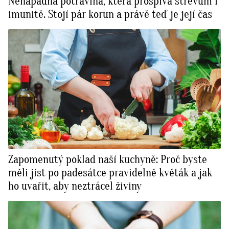
Nenápadná potravina, která prospívá střevům i
imunitě. Stojí pár korun a právě teď je její čas
Zapomenutý poklad naší kuchyně: Proč byste
měli jíst po padesátce pravidelně květák a jak
ho uvařit, aby neztrácel živiny