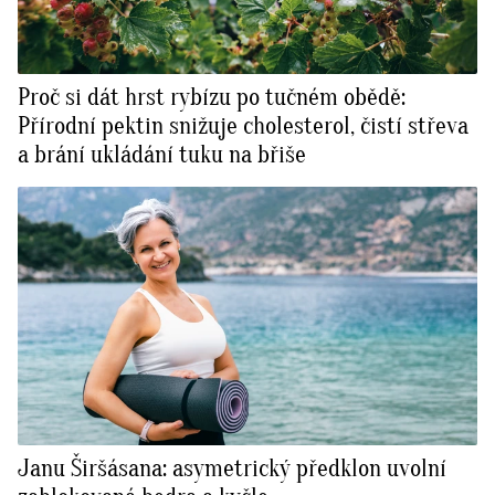
Proč si dát hrst rybízu po tučném obědě:
Přírodní pektin snižuje cholesterol, čistí střeva
a brání ukládání tuku na břiše
Janu Širšásana: asymetrický předklon uvolní