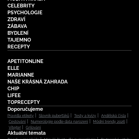
CELEBRITY
PSYCHOLOGIE
ZDRAVÍ
ZÁBAVA
BYDLENÍ
TAJEMNO
RECEPTY
APETITONLINE
ELLE
MARIANNE
NAŠE KRÁSNÁ ZAHRADA
CHIP
LIFEE
TOPRECEPTY
Doporučujeme
Pravidla etikety
Slovník puberťáků
Testy a kvízy
Andělská čísla
Cestování
Numerologie podle data narození
Módní trendy 2026
Vítejte!
Grilování
Aktuální témata