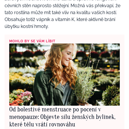
cévních stěn naprosto stěžejní. Možná vás překvapí, že
tato rostlina může mít také vliv na kvalitu vašich kostí.
Obsahuje totiž vápník a vitamín K, které aktivně brání
úbytku kostní hmoty.
MOHLO BY SE VÁM LÍBIT
Od bolestivé menstruace po pocení v
menopauze: Objevte sílu ženských bylinek,
které tělu vrátí rovnováhu