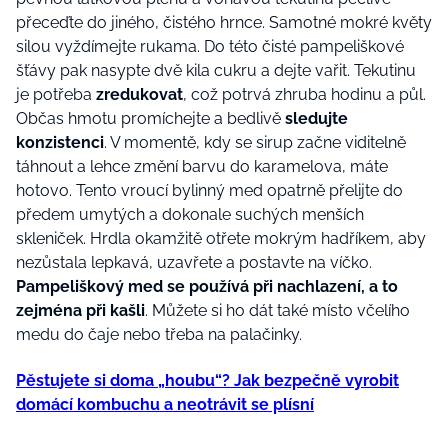
přeceďte do jiného, čistého hrnce. Samotné mokré květy
silou vyždímejte rukama. Do této čisté pampeliškové
šťávy pak nasypte dvě kila cukru a dejte vařit. Tekutinu
je potřeba
zredukovat
, což potrvá zhruba hodinu a půl.
Občas hmotu promíchejte a bedlivě
sledujte
konzistenci
. V momentě, kdy se sirup začne viditelně
táhnout a lehce změní barvu do karamelova, máte
hotovo. Tento vroucí bylinný med opatrně přelijte do
předem umytých a dokonale suchých menších
skleniček. Hrdla okamžitě otřete mokrým hadříkem, aby
nezůstala lepkavá, uzavřete a postavte na víčko.
Pampeliškový med se používá při nachlazení, a to
zejména při kašli
. Můžete si ho dát také místo včelího
medu do čaje nebo třeba na palačinky.
Pěstujete si doma „houbu“? Jak bezpečně vyrobit
domácí kombuchu a neotrávit se plísní