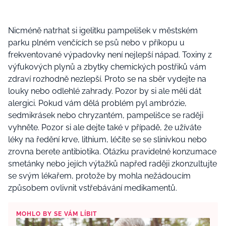
Nicméně natrhat si igelitku pampelišek v městském
parku plném venčících se psů nebo v příkopu u
frekventované výpadovky není nejlepší nápad. Toxiny z
výfukových plynů a zbytky chemických postřiků vám
zdraví rozhodně nezlepší. Proto se na sběr vydejte na
louky nebo odlehlé zahrady. Pozor by si ale měli dát
alergici. Pokud vám dělá problém pyl ambrózie,
sedmikrásek nebo chryzantém, pampelišce se raději
vyhněte. Pozor si ale dejte také v případě, že užíváte
léky na ředění krve, lithium, léčíte se se slinivkou nebo
zrovna berete antibiotika. Otázku pravidelné konzumace
smetánky nebo jejích výtažků napřed raději zkonzultujte
se svým lékařem, protože by mohla nežádoucím
způsobem ovlivnit vstřebávání medikamentů.
MOHLO BY SE VÁM LÍBIT