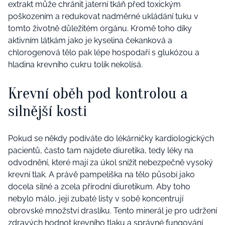
extrakt může chránit jaterní tkáň před toxickým
poškozením a redukovat nadměrné ukládání tuku v
tomto životně důležitém orgánu. Kromě toho díky
aktivním látkám jako je kyselina čekanková a
chlorogenová tělo pak lépe hospodaří s glukózou a
hladina krevního cukru tolik nekolísá.
Krevní oběh pod kontrolou a
silnější kosti
Pokud se někdy podíváte do lékárničky kardiologických
pacientů, často tam najdete diuretika, tedy léky na
odvodnění, které mají za úkol snížit nebezpečně vysoký
krevní tlak. A právě pampeliška na tělo působí jako
docela silné a zcela přírodní diuretikum. Aby toho
nebylo málo, její zubaté listy v sobě koncentrují
obrovské množství draslíku. Tento minerál je pro udržení
zdravých hodnot krevního tlaku a správné fungování