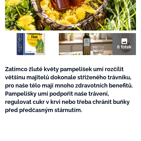
BurdaMedia
Tvoření
Extra
SVĚT ŽENY - 599 KČ
Rady a tipy
ROČNÍ PŘEDPLATNÉ SVĚT ŽENY +
SADA PRODUKTŮ MANA (10 ks)
6 fotek
Zatímco žluté květy pampelišek umí rozčílit
většinu majitelů dokonale střiženého trávníku,
pro naše tělo mají mnoho zdravotních benefitů.
Pampelišky umí podpořit naše trávení,
regulovat cukr v krvi nebo třeba chránit buňky
před předčasným stárnutím.