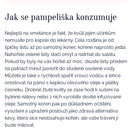
Jak se pampeliška konzumuje
Nejlepší na smetánce je fakt, že kvůli jejím účinkům
nemusíte pro kapsle do lékárny. Celá rostlina je od
špičky listu až po samotný konec kořene naprosto jedlá.
Nahořklé zelené listy stačí omýt a natrhat do salátu.
Pokud by byly na vás hořké až moc, zkuste listy předem
na patnáct minut ponořit do studené osolené vody.
Můžete je také v rychlosti spařit vroucí vodou a lehce
orestovat na pánvi s kapkou olivového oleje a plátky
česneku. Drobné žluté květy se zase hodí k sušení na
bylinné nálevy nebo z nich vyrobíte skvělé infuzované
oleje. Samotný kořen pak po důkladném očištění,
vysušení a upražení poslouží jako zdravá alternativa
kávy, která sice neobsahuje kofein, ale vaše trávení ji
bude milovat.