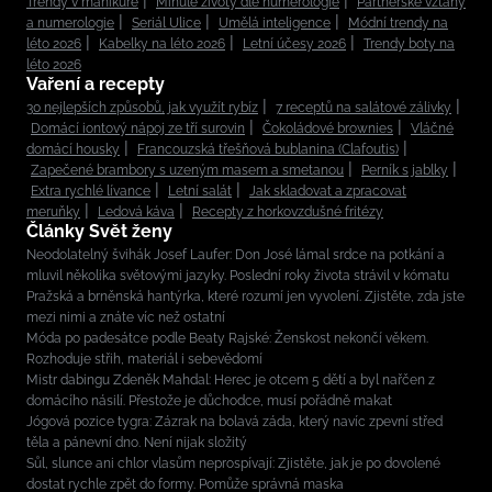
Trendy v manikúře
Minulé životy dle numerologie
Partnerské vztahy
a numerologie
Seriál Ulice
Umělá inteligence
Módní trendy na
léto 2026
Kabelky na léto 2026
Letní účesy 2026
Trendy boty na
léto 2026
Vaření a recepty
30 nejlepších způsobů, jak využít rybíz
7 receptů na salátové zálivky
Domácí iontový nápoj ze tří surovin
Čokoládové brownies
Vláčné
domácí housky
Francouzská třešňová bublanina (Clafoutis)
Zapečené brambory s uzeným masem a smetanou
Perník s jablky
Extra rychlé lívance
Letní salát
Jak skladovat a zpracovat
meruňky
Ledová káva
Recepty z horkovzdušné fritézy
Články Svět ženy
Neodolatelný švihák Josef Laufer: Don José lámal srdce na potkání a
mluvil několika světovými jazyky. Poslední roky života strávil v kómatu
Pražská a brněnská hantýrka, které rozumí jen vyvolení. Zjistěte, zda jste
mezi nimi a znáte víc než ostatní
Móda po padesátce podle Beaty Rajské: Ženskost nekončí věkem.
Rozhoduje střih, materiál i sebevědomí
Mistr dabingu Zdeněk Mahdal: Herec je otcem 5 dětí a byl nařčen z
domácího násilí. Přestože je důchodce, musí pořádně makat
Jógová pozice tygra: Zázrak na bolavá záda, který navíc zpevní střed
těla a pánevní dno. Není nijak složitý
Sůl, slunce ani chlor vlasům neprospívají: Zjistěte, jak je po dovolené
dostat rychle zpět do formy. Pomůže správná maska