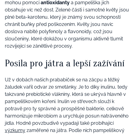
mohou pomoci
antioxidanty
a pampeliška jich
obsahuje víc než dost. Zelené části i samotné květy jsou
plné beta-karotenu, který je známý svou schopností
chránit buňky před poškozením. Květy jsou navíc
doslova nabité polyfenoly a flavonoidy, což jsou
sloučeniny, které dokážou v organismu aktivně tlumit
rozvíjející se zánětlivé procesy.
Posila pro játra a lepší zažívání
Už v dobách našich prababiček se na zácpu a těžký
žaludek vařil odvar ze smetánky. Je to díky inulinu, tedy
takzvané prebiotické vlákniny, která se ukrývá hlavně v
pampeliškovém kořeni. Inulin ve střevech slouží k
potravě pro ty správné a prospěšné bakterie, celkově
harmonizuje mikrobiom a urychluje posun natráveného
jídla. Hodně povzbudivě vypadají také probíhající
výzkumy
zaměřené na játra. Podle nich pampeliškový