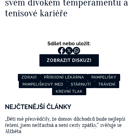
svém divokém temperamentu a
tenisové kariéře
Sdílet nebo uložit:
ZOBRAZIT DISKUZI
ZDRAVÍ
PŘÍRODNÍ LÉKÁRNA
PAMPELIŠKY
PAMPELIŠKOVÝ MED
STÁRNUTÍ
TRÁVENÍ
KREVNÍ TLAK
NEJČTENĚJŠÍ ČLÁNKY
„Děti mě přesvědčily, že domov důchodců bude nejlepší
řešení, jsem nešťastná a není cesty zpátky,“ svěřuje se
Alžběta