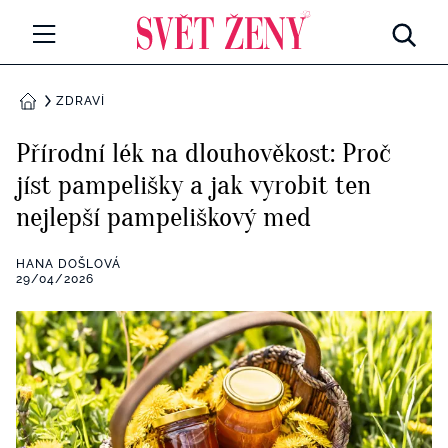
Svetzeny.cz
MÓDA A KRÁSA
ZDRAVÍ
DOMŮ
CELEBRITY
Přírodní lék na dlouhověkost: Proč
Všechny kategorie
jíst pampelišky a jak vyrobit ten
RETROHUBKY
nejlepší pampeliškový med
Rozhovory
PSYCHOLOGIE
HANA DOŠLOVÁ
Všechny kategorie
29/04/2026
ZDRAVÍ
Seberozvoj
Všechny kategorie
ZÁBAVA
Životní styl
Všechny kategorie
BYDLENÍ
Testy a kvízy
Všechny kategorie