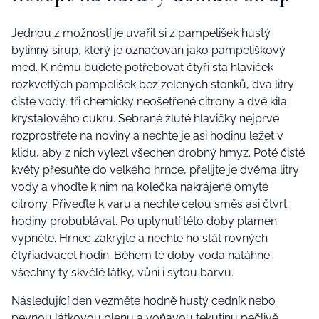
Jednou z možností je uvařit si z pampelišek hustý
bylinný sirup, který je označován jako pampeliškový
med. K němu budete potřebovat čtyři sta hlaviček
rozkvetlých pampelišek bez zelených stonků, dva litry
čisté vody, tři chemicky neošetřené citrony a dvě kila
krystalového cukru. Sebrané žluté hlavičky nejprve
rozprostřete na noviny a nechte je asi hodinu ležet v
klidu, aby z nich vylezl všechen drobný hmyz. Poté čisté
květy přesuňte do velkého hrnce, přelijte je dvěma litry
vody a vhoďte k nim na kolečka nakrájené omyté
citrony. Přiveďte k varu a nechte celou směs asi čtvrt
hodiny probublávat. Po uplynutí této doby plamen
vypněte. Hrnec zakryjte a nechte ho stát rovných
čtyřiadvacet hodin. Během té doby voda natáhne
všechny ty skvělé látky, vůni i sytou barvu.
Následující den vezměte hodně hustý cedník nebo
pevnou látkovou plenu a voňavou tekutinu pečlivě