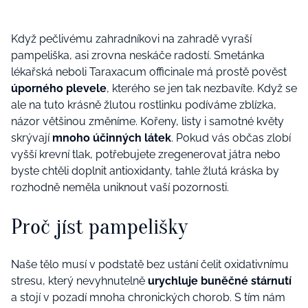
Když pečlivému zahradníkovi na zahradě vyraší
pampeliška, asi zrovna neskáče radostí. Smetánka
lékařská neboli Taraxacum officinale má prostě pověst
úporného plevele
, kterého se jen tak nezbavíte. Když se
ale na tuto krásně žlutou rostlinku podíváme zblízka,
názor většinou změníme. Kořeny, listy i samotné květy
skrývají
mnoho účinných látek
. Pokud vás občas zlobí
vyšší krevní tlak, potřebujete zregenerovat játra nebo
byste chtěli doplnit antioxidanty, tahle žlutá kráska by
rozhodně neměla uniknout vaší pozornosti.
Proč jíst pampelišky
Naše tělo musí v podstatě bez ustání čelit oxidativnímu
stresu, který nevyhnutelně
urychluje buněčné stárnutí
a stojí v pozadí mnoha chronických chorob. S tím nám