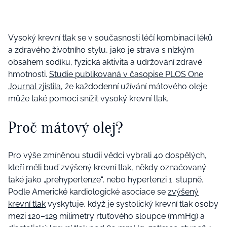
Vysoký krevní tlak se v současnosti léčí kombinací léků
a zdravého životního stylu, jako je strava s nízkým
obsahem sodíku, fyzická aktivita a udržování zdravé
hmotnosti.
Studie publikovaná v časopise PLOS One
Journal zjistila
, že každodenní užívání mátového oleje
může také pomoci snížit vysoký krevní tlak.
Proč mátový olej?
Pro výše zmíněnou studii vědci vybrali 40 dospělých,
kteří měli buď zvýšený krevní tlak, někdy označovaný
také jako „prehypertenze“, nebo hypertenzi 1. stupně.
Podle Americké kardiologické asociace se
zvýšený
krevní tlak
vyskytuje, když je systolický krevní tlak osoby
mezi 120–129 milimetry rtuťového sloupce (mmHg) a