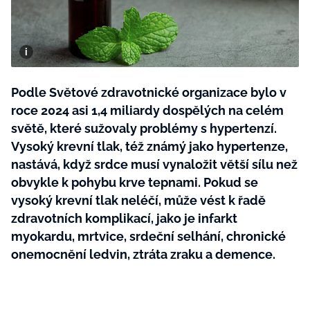
BurdaMedia
Tvoření
Extra
SVĚT ŽENY - 599 KČ
Rady a tipy
ROČNÍ PŘEDPLATNÉ SVĚT ŽENY +
SADA PRODUKTŮ MANA (10 ks)
Podle Světové zdravotnické organizace bylo v
roce 2024 asi 1,4 miliardy dospělých na celém
světě, které sužovaly problémy s hypertenzí.
Vysoký krevní tlak, též známý jako hypertenze,
nastává, když srdce musí vynaložit větší sílu než
obvykle k pohybu krve tepnami. Pokud se
vysoký krevní tlak neléčí, může vést k řadě
zdravotních komplikací, jako je infarkt
myokardu, mrtvice, srdeční selhání, chronické
onemocnění ledvin, ztráta zraku a demence.