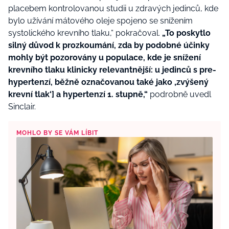
placebem kontrolovanou studii u zdravých jedinců, kde
bylo užívání mátového oleje spojeno se snížením
systolického krevního tlaku,“ pokračoval.
„To poskytlo
silný důvod k prozkoumání, zda by podobné účinky
mohly být pozorovány u populace, kde je snížení
krevního tlaku klinicky relevantnější: u jedinců s pre-
hypertenzí, běžně označovanou také jako ‚zvýšený
krevní tlak‘] a hypertenzí 1. stupně,“
podrobně uvedl
Sinclair.
MOHLO BY SE VÁM LÍBIT