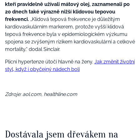
kteří pravidelně užívali mátový olej, zaznamenali po
20 dnech také výrazně nižší klidovou tepovou
frekvenci.
„Klidová tepová frekvence je důležitým
kardiovaskulárním markerem, protože vyšší klidová
tepová frekvence byla v epidemiologickém výzkumu
spojena se zvýšeným rizikem kardiovaskulární a celkové
mortality,“ dodal Sinclair.
Plicní hypertenze útočí hlavně na ženy.
Jak změnit životní
styl, když i obyčejný nádech bolí
Zdroje: aol.com, healthline.com
Dostávala jsem dřevákem na