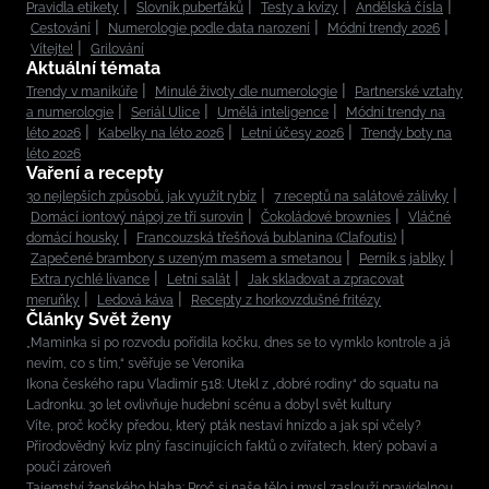
Pravidla etikety
Slovník puberťáků
Testy a kvízy
Andělská čísla
Cestování
Numerologie podle data narození
Módní trendy 2026
Vítejte!
Grilování
Aktuální témata
Trendy v manikúře
Minulé životy dle numerologie
Partnerské vztahy
a numerologie
Seriál Ulice
Umělá inteligence
Módní trendy na
léto 2026
Kabelky na léto 2026
Letní účesy 2026
Trendy boty na
léto 2026
Vaření a recepty
30 nejlepších způsobů, jak využít rybíz
7 receptů na salátové zálivky
Domácí iontový nápoj ze tří surovin
Čokoládové brownies
Vláčné
domácí housky
Francouzská třešňová bublanina (Clafoutis)
Zapečené brambory s uzeným masem a smetanou
Perník s jablky
Extra rychlé lívance
Letní salát
Jak skladovat a zpracovat
meruňky
Ledová káva
Recepty z horkovzdušné fritézy
Články Svět ženy
„Maminka si po rozvodu pořídila kočku, dnes se to vymklo kontrole a já
nevím, co s tím,“ svěřuje se Veronika
Ikona českého rapu Vladimír 518: Utekl z „dobré rodiny“ do squatu na
Ladronku. 30 let ovlivňuje hudební scénu a dobyl svět kultury
Víte, proč kočky předou, který pták nestaví hnízdo a jak spí včely?
Přírodovědný kvíz plný fascinujících faktů o zvířatech, který pobaví a
poučí zároveň
Tajemství ženského blaha: Proč si naše tělo i mysl zaslouží pravidelnou