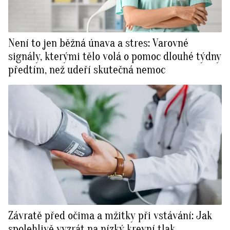
Není to jen běžná únava a stres: Varovné
signály, kterými tělo volá o pomoc dlouhé týdny
předtím, než udeří skutečná nemoc
Závratě před očima a mžitky při vstávání: Jak
spolehlivě vyzrát na nízký krevní tlak