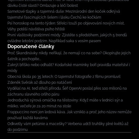
dávku čisté slasti? Omlazuje a léčí bolest
Sametové tlapky a tajemná duše: Mezinárodní den koček odkrývá
tajemství fascinujících šelem i lásku Čechů ke kočkám
Psí horoskop na tento týden: Střelci touží po objevování nových míst,
Váhy potěší návštěva psího hřiště
První vlaštovky podzimní módy: Zjistěte s předstihem, jakých 5 trendů
ovládne letošní podzim. Například saka s vosím pasem
Doporučené články
Proč Skandinávky nikdy neříkají, že nemají co na sebe? Okopírujte jejich
šatník a pochopíte...
Zakrýt bříško nebo odhalit? Kodaňské maminky boří pravidla mateřství i
módy
Obecná škola po 35 letech: O tajemství fotografie z filmu promluvil
Zdeněk Svěrák až dlouho po natáčení
Vydělal na AI, teď střeží přírodu. Šéf OpenAI poslal přes 100 milionů na
záchranu slavného orlího páru
Jednoduchá sýrová omáčka na těstoviny: Když máte v lednici sýr a
mléko, večeře je za 20 minut na stole
Frappuccino není jen ledová káva. Jak vzniklo a proč jeho název nemůže
používat každá kavárna
Odkvetly vám petúnie a macešky? Verbena udrží truhlíky plné květů až
do podzimu