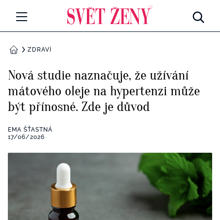
Svetzeny.cz
MÓDA A KRÁSA
ZDRAVÍ
DOMŮ
CELEBRITY
Nová studie naznačuje, že užívání
Všechny kategorie
mátového oleje na hypertenzi může
RETROHUBKY
být přínosné. Zde je důvod
Rozhovory
PSYCHOLOGIE
EMA ŠŤASTNÁ
Všechny kategorie
17/06/2026
ZDRAVÍ
Seberozvoj
Všechny kategorie
ZÁBAVA
Životní styl
Všechny kategorie
BYDLENÍ
Testy a kvízy
Všechny kategorie