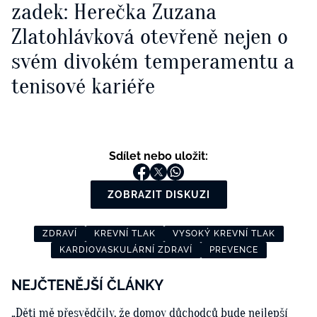
zadek: Herečka Zuzana
Zlatohlávková otevřeně nejen o
svém divokém temperamentu a
tenisové kariéře
Sdílet nebo uložit:
ZOBRAZIT DISKUZI
ZDRAVÍ
KREVNÍ TLAK
VYSOKÝ KREVNÍ TLAK
KARDIOVASKULÁRNÍ ZDRAVÍ
PREVENCE
NEJČTENĚJŠÍ ČLÁNKY
„Děti mě přesvědčily, že domov důchodců bude nejlepší