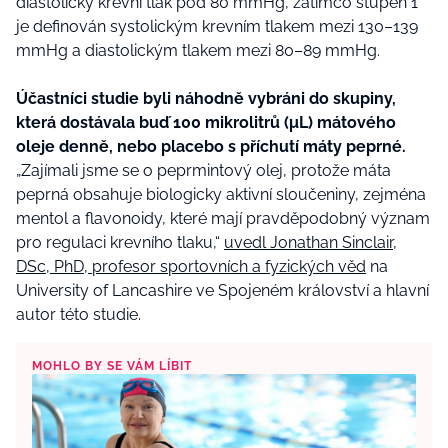
diastolický krevní tlak pod 80 mmHg, zatímco stupeň 1
je definován systolickým krevním tlakem mezi 130–139
mmHg a diastolickým tlakem mezi 80–89 mmHg.
Účastníci studie byli náhodně vybráni do skupiny,
která dostávala buď 100 mikrolitrů (μL) mátového
oleje denně, nebo placebo s příchutí máty peprné.
„Zajímali jsme se o peprmintový olej, protože máta
peprná obsahuje biologicky aktivní sloučeniny, zejména
mentol a flavonoidy, které mají pravděpodobný význam
pro regulaci krevního tlaku,“
uvedl Jonathan Sinclair,
DSc, PhD, profesor sportovních a fyzických věd
na
University of Lancashire ve Spojeném království a hlavní
autor této studie.
MOHLO BY SE VÁM LÍBIT