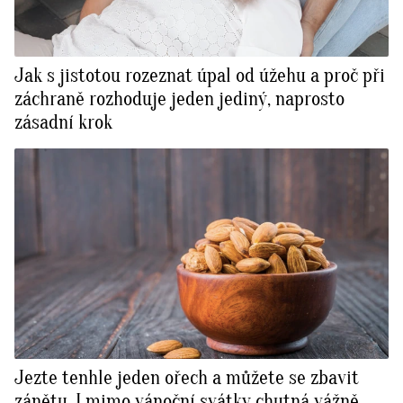
Jak s jistotou rozeznat úpal od úžehu a proč při
záchraně rozhoduje jeden jediný, naprosto
zásadní krok
Jezte tenhle jeden ořech a můžete se zbavit
zánětu. I mimo vánoční svátky chutná vážně