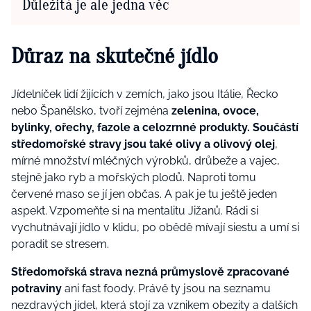
Důležitá je ale jedna věc
Důraz na skutečné jídlo
Jídelníček lidí žijících v zemích, jako jsou Itálie, Řecko
nebo Španělsko, tvoří zejména
zelenina, ovoce,
bylinky, ořechy, fazole a celozrnné produkty. Součástí
středomořské stravy jsou také olivy a olivový olej
,
mírné množství mléčných výrobků, drůbeže a vajec,
stejně jako ryb a mořských plodů. Naproti tomu
červené maso se jí jen občas. A pak je tu ještě jeden
aspekt. Vzpomeňte si na mentalitu Jižanů. Rádi si
vychutnávají jídlo v klidu, po obědě mívají siestu a umí si
poradit se stresem.
Středomořská strava nezná průmyslově zpracované
potraviny
ani fast foody. Právě ty jsou na seznamu
nezdravých jídel, která stojí za vznikem obezity a dalších