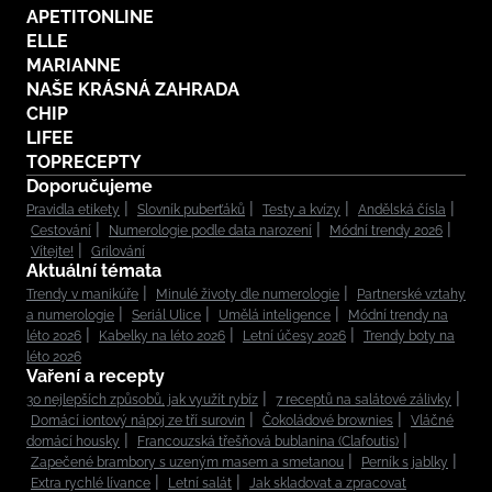
APETITONLINE
ELLE
MARIANNE
NAŠE KRÁSNÁ ZAHRADA
CHIP
LIFEE
TOPRECEPTY
Doporučujeme
Pravidla etikety
Slovník puberťáků
Testy a kvízy
Andělská čísla
Cestování
Numerologie podle data narození
Módní trendy 2026
Vítejte!
Grilování
Aktuální témata
Trendy v manikúře
Minulé životy dle numerologie
Partnerské vztahy
a numerologie
Seriál Ulice
Umělá inteligence
Módní trendy na
léto 2026
Kabelky na léto 2026
Letní účesy 2026
Trendy boty na
léto 2026
Vaření a recepty
30 nejlepších způsobů, jak využít rybíz
7 receptů na salátové zálivky
Domácí iontový nápoj ze tří surovin
Čokoládové brownies
Vláčné
domácí housky
Francouzská třešňová bublanina (Clafoutis)
Zapečené brambory s uzeným masem a smetanou
Perník s jablky
Extra rychlé lívance
Letní salát
Jak skladovat a zpracovat