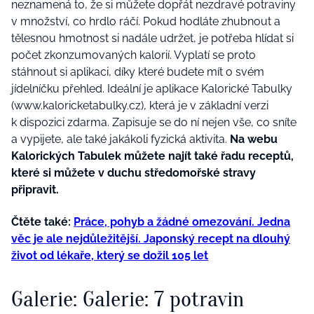
neznamená to, že si můžete dopřát nezdravé potraviny
v množství, co hrdlo ráčí. Pokud hodláte zhubnout a
tělesnou hmotnost si nadále udržet, je potřeba hlídat si
počet zkonzumovaných kalorií. Vyplatí se proto
stáhnout si aplikaci, díky které budete mít o svém
jídelníčku přehled.
Ideální je aplikace Kalorické Tabulky
(www.kaloricketabulky.cz), která je v základní verzi
k dispozici zdarma. Zapisuje se do ní nejen vše, co sníte
a vypijete, ale také jakákoli fyzická aktivita.
Na webu
Kalorických Tabulek můžete najít také řadu receptů,
které si můžete v duchu středomořské stravy
připravit.
Čtěte také:
Práce, pohyb a žádné omezování. Jedna
věc je ale nejdůležitější. Japonský recept na dlouhý
život od lékaře, který se dožil 105 let
Galerie: Galerie: 7 potravin