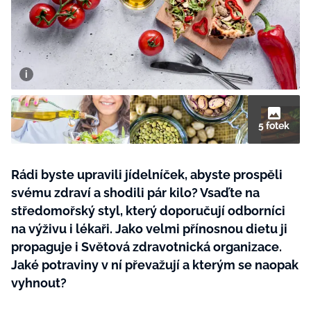
BurdaMedia
Tvoření
Extra
SVĚT ŽENY - 599 KČ
Rady a tipy
ROČNÍ PŘEDPLATNÉ SVĚT ŽENY +
SADA PRODUKTŮ MANA (10 ks)
5 fotek
Rádi byste upravili jídelníček, abyste prospěli
svému zdraví a shodili pár kilo? Vsaďte na
středomořský styl, který doporučují odborníci
na výživu i lékaři. Jako velmi přínosnou dietu ji
propaguje i Světová zdravotnická organizace.
Jaké potraviny v ní převažují a kterým se naopak
vyhnout?