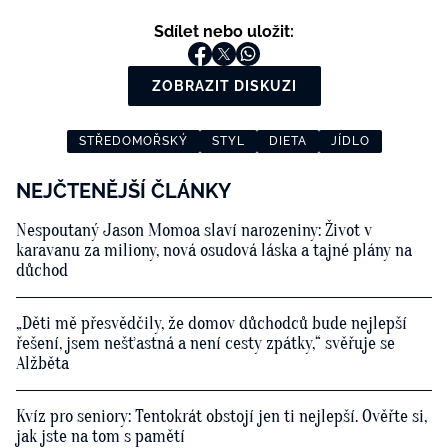
Sdílet nebo uložit:
ZOBRAZIT DISKUZI
STŘEDOMOŘSKÝ
STYL
DIETA
JÍDLO
NEJČTENĚJŠÍ ČLÁNKY
Nespoutaný Jason Momoa slaví narozeniny: Život v
karavanu za miliony, nová osudová láska a tajné plány na
důchod
„Děti mě přesvědčily, že domov důchodců bude nejlepší
řešení, jsem nešťastná a není cesty zpátky,“ svěřuje se
Alžběta
Kvíz pro seniory: Tentokrát obstojí jen ti nejlepší. Ověřte si,
jak jste na tom s pamětí