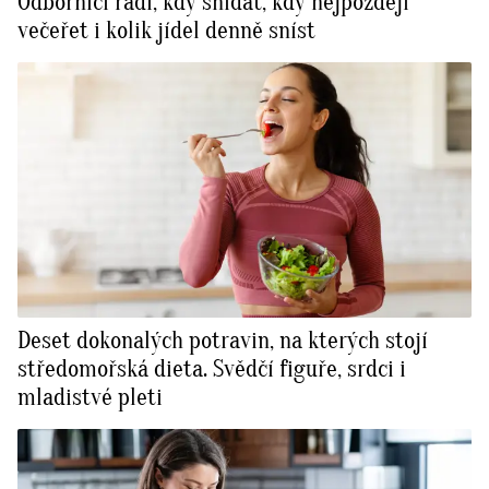
Odborníci radí, kdy snídat, kdy nejpozději
večeřet i kolik jídel denně sníst
Deset dokonalých potravin, na kterých stojí
středomořská dieta. Svědčí figuře, srdci i
mladistvé pleti