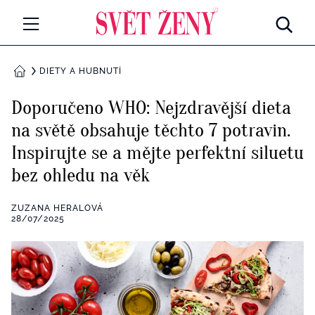
Svetzeny.cz
MÓDA A KRÁSA
DIETY A HUBNUTÍ
DOMŮ
CELEBRITY
Doporučeno WHO: Nejzdravější dieta
Všechny kategorie
na světě obsahuje těchto 7 potravin.
RETROHUBKY
Inspirujte se a mějte perfektní siluetu
Rozhovory
PSYCHOLOGIE
bez ohledu na věk
Všechny kategorie
ZDRAVÍ
ZUZANA HERALOVÁ
28/07/2025
Seberozvoj
Všechny kategorie
ZÁBAVA
Životní styl
Všechny kategorie
BYDLENÍ
Testy a kvízy
Všechny kategorie