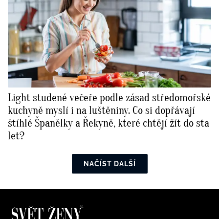
Light studené večeře podle zásad středomořské
kuchyně myslí i na luštěniny. Co si dopřávají
štíhlé Španělky a Řekyně, které chtějí žít do sta
let?
NAČÍST DALŠÍ