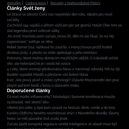
meruňky
Ledová káva
Recepty z horkovzdušné fritézy
Články Svět ženy
Lví brána se otevírá: Čeká nás nejsilnější den roku, ideální pro nové
začátky
Zachránil 194 vojáků a přitom vážil jen pár set gramů. Holub Cher Ami se
stal legendou první světové války
„Po smrti manžela jsem začala znovu žít, děti mi ale říkají, že na něj
zapomínám,“ svěřuje se Věra
Rebel Sámer Issa: Vaňková ho zaučila, s Hanychovou prožil hodně
divokou jízdu, a přesto se stále spekuluje o jeho orientaci
Potraviny, které mohou domácím mazlíčkům ublížit: O čokoládě určitě
víte, ale nebezpečné je i exotické ovoce
4 cviky, které srovnají předsunutou hlavu a narovnají vdovský hrb na šíji.
Budete vypadat mladší a přestane vás bolest hlava
Kvíz: Jste pravý pivař a znáte zythologii? Oslavte Mezinárodní den piva
plným počtem bodů z kvízu o zlatavém moku
Doporučené články
Co nosí módní influencerky? Následující barevné kombinace musíte
vyzkoušet, než skončí léto
Víkend pro sebe: 5 tipů kam vyrazit na festival, drink, rande a do kina
Kariéru Oldřicha Nového nasměroval strýc z Národního divadla: Slavný
herec se měl původně živit zcela jinak
Začala platit evropská regulace umělé inteligence. AI obsah musí být