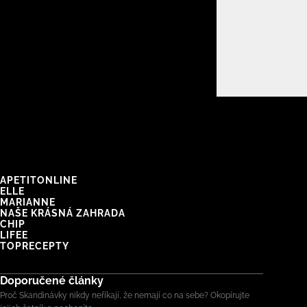
APETITONLINE
ELLE
MARIANNE
NAŠE KRÁSNÁ ZAHRADA
CHIP
LIFEE
TOPRECEPTY
Doporučené články
Proč Skandinávky nikdy neříkají, že nemají co na sebe? Okopírujte