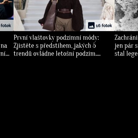
 fotek
16 fotek
První vlaštovky podzimní módy:
Zachráni
 na
Zjistěte s předstihem, jakých 5
jen pár 
bní
trendů ovládne letošní podzim.
stal leg
Například saka s vosím pasem