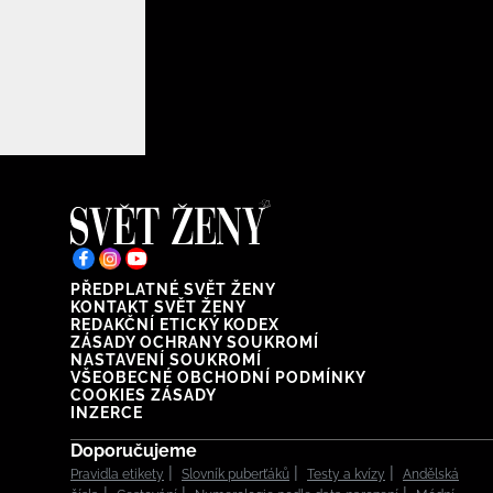
PŘEDPLATNÉ SVĚT ŽENY
KONTAKT SVĚT ŽENY
REDAKČNÍ ETICKÝ KODEX
ZÁSADY OCHRANY SOUKROMÍ
NASTAVENÍ SOUKROMÍ
VŠEOBECNÉ OBCHODNÍ PODMÍNKY
COOKIES ZÁSADY
INZERCE
Doporučujeme
Pravidla etikety
Slovník puberťáků
Testy a kvízy
Andělská