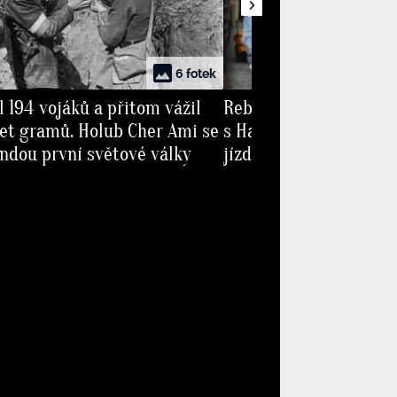
6 fotek
l 194 vojáků a přitom vážil
Rebel Sámer Issa: Vaňk
set gramů. Holub Cher Ami se
s Hanychovou prožil h
endou první světové války
jízdu, a přesto se stál
jeho orientaci