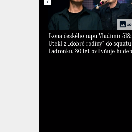
10
Ikona českého rapu Vladimír 518:
Utekl z „dobré rodiny“ do squatu
Ladronku. 30 let ovlivňuje hude
scénu a dobyl svět kultury