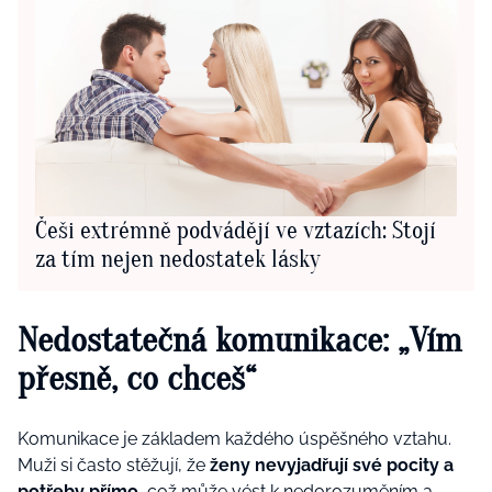
Češi extrémně podvádějí ve vztazích: Stojí
za tím nejen nedostatek lásky
Nedostatečná komunikace: „
Vím
přesně, co chceš“
Komunikace je základem každého úspěšného vztahu.
Muži si často stěžují, že
ženy nevyjadřují své pocity a
potřeby přímo
, což může vést k nedorozuměním a