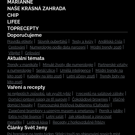
MARIANNE
NAŠE KRÁSNÁ ZAHRADA
CHIP
LIFEE
TOPRECEPTY
Doporučujeme
Pravidla etikety
Slovník puberťáků
Testy a kvízy
Andělská čísla
Cestování
Numerologie podle data narození
Módní trendy 2026
Vítejte!
Grilování
Aktuální témata
Trendy v manikúře
Minulé životy dle numerologie
Partnerské vztahy
a numerologie
Seriál Ulice
Umělá inteligence
Módní trendy na
léto 2026
Kabelky na léto 2026
Letní účesy 2026
Trendy boty na
léto 2026
Vaření a recepty
30 nejlepších způsobů, jak využít rybíz
7 receptů na salátové zálivky
Domácí iontový nápoj ze tří surovin
Čokoládové brownies
Vláčné
domácí housky
Francouzská třešňová bublanina (Clafoutis)
Zapečené brambory s uzeným masem a smetanou
Perník s jablky
Extra rychlé lívance
Letní salát
Jak skladovat a zpracovat
meruňky
Ledová káva
Recepty z horkovzdušné fritézy
Články Svět ženy
Psí horoskop na tento týden: Střelci touží po objevování nových míst,