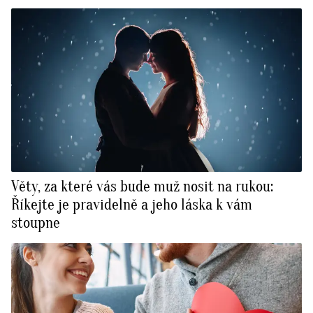
Věty, za které vás bude muž nosit na rukou:
Říkejte je pravidelně a jeho láska k vám
stoupne