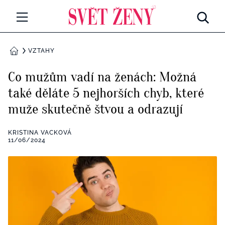
Svetzeny.cz
MÓDA A KRÁSA
VZTAHY
DOMŮ
CELEBRITY
Co mužům vadí na ženách: Možná
Všechny kategorie
také děláte 5 nejhorších chyb, které
RETROHUBKY
muže skutečně štvou a odrazují
Rozhovory
PSYCHOLOGIE
KRISTINA VACKOVÁ
Všechny kategorie
11/06/2024
ZDRAVÍ
Seberozvoj
Všechny kategorie
ZÁBAVA
Životní styl
Všechny kategorie
BYDLENÍ
Testy a kvízy
Všechny kategorie