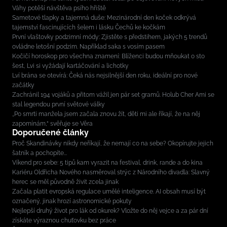
Váhy potěší návštěva psího hřiště
Sametové tlapky a tajemná duše: Mezinárodní den koček odkrývá
tajemství fascinujících šelem i lásku Čechů ke kočkám
První vlaštovky podzimní módy: Zjistěte s předstihem, jakých 5 trendů
ovládne letošní podzim. Například saka s vosím pasem
Kočičí horoskop pro všechna znamení: Blíženci budou mňoukat o sto
šest, Lvi si vyžádají kartáčování a lichotky
Lví brána se otevírá: Čeká nás nejsilnější den roku, ideální pro nové
začátky
Zachránil 194 vojáků a přitom vážil jen pár set gramů. Holub Cher Ami se
stal legendou první světové války
„Po smrti manžela jsem začala znovu žít, děti mi ale říkají, že na něj
zapomínám,“ svěřuje se Věra
Doporučené články
Proč Skandinávky nikdy neříkají, že nemají co na sebe? Okopírujte jejich
šatník a pochopíte...
Víkend pro sebe: 5 tipů kam vyrazit na festival, drink, rande a do kina
Kariéru Oldřicha Nového nasměroval strýc z Národního divadla: Slavný
herec se měl původně živit zcela jinak
Začala platit evropská regulace umělé inteligence. AI obsah musí být
označený, jinak hrozí astronomické pokuty
Nejlepší druhý život pro lák od okurek? Vložte do něj vejce a za pár dní
získáte výraznou chuťovku bez práce