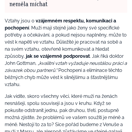
neměla míchat
Vztahy jsou o
vzájemném respektu, komunikaci a
pochopení
. Muži mají stejně jako ženy své specifické
potřeby a očekávání, a pokud nejsou naplněny, může to
vést k napětí ve vztahu. Důležité je pracovat na sobě a
na svém vztahu, otevřeně komunikovat a hledat
způsoby,
jak se vzájemně podporovat
. Jak říká doktor
John Gottman,
„kvalitní vztah vyžaduje neustálou práci a
závazek obou partnerů.“
Pochopení a eliminace těchto
běžných chyb může vést k silnějšímu a šťastnějšímu
vztahu.
Jak vidíte, skoro všechny věci, které muži na ženách
nesnášejí, spolu souvisejí a jsou v kruhu. Když se
pokusíte odstranit jednu, pak druhou, třetí, postupně
možná zjistíte, že problémů ve vašem soužití je méně a
méně. Nestojí to za to? Sice pořád budeme z Venuše a
muži z Marsu, ale alespoň zůstáváme ve stejné galaxii.