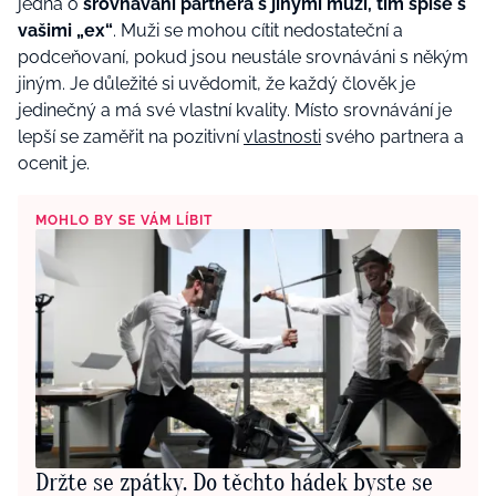
jedná o
srovnávání partnera s jinými muži, tím spíše s
vašimi „ex“
. Muži se mohou cítit nedostateční a
podceňovaní, pokud jsou neustále srovnáváni s někým
jiným. Je důležité si uvědomit, že každý člověk je
jedinečný a má své vlastní kvality. Místo srovnávání je
lepší se zaměřit na pozitivní
vlastnosti
svého partnera a
ocenit je.
MOHLO BY SE VÁM LÍBIT
Držte se zpátky. Do těchto hádek byste se