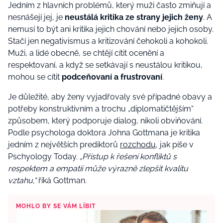
Jedním z hlavních problémů, který muži často zmiňují a
nesnášejí jej, je
neustálá kritika ze strany jejich ženy
. A
nemusí to být ani kritika jejich chování nebo jejich osoby.
Stačí jen negativismus a kritizování čehokoli a kohokoli.
Muži, a lidé obecně, se chtějí cítit ocenění a
respektovaní, a když se setkávají s neustálou kritikou,
mohou se cítit
podceňovaní a frustrovaní
.
Je důležité, aby ženy vyjadřovaly své případné obavy a
potřeby konstruktivním a trochu „diplomatičtějším“
způsobem, který podporuje dialog, nikoli obviňování.
Podle psychologa doktora Johna Gottmana je kritika
jedním z největších prediktorů
rozchodu
, jak píše v
Pschyology Today.
„Přístup k řešení konfliktů s
respektem a empatií může výrazně zlepšit kvalitu
vztahu,“
říká Gottman​​.
MOHLO BY SE VÁM LÍBIT