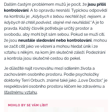
Dalším častým problémem mužů je pocit, že
jsou příliš
kontrolováni
. A to opravdu nesnáší. Typickou odpovědí
na kontrolu je:
„Kdybych s tebou nechtěl být, nejsem, a
kdybych tě chtěl podvést, stejně mě neuhlídáš.“
A je to
pravda. Každý člověk potřebuje určitý prostor a
svobodu, aby mohl být sám sebou. Pokud se muži cítí,
že jsou
neustále sledováni nebo kontrolováni
, mohou
se začít cítit jako ve vězení a mohou hledat únik i ze
vztahu s někým, na kom jim skutečně záleží. Podezírání
a kontrola jsou skutečně cestou do pekel.
Je důležité najít rovnováhu mezi sdílením života a
zachováním osobního prostoru. Podle psycholožky
doktorky Terri Orbuch, známé také jako „Love Doctor,“ je
respektování osobního prostoru klíčem ke zdravému a
šťastnému vztahu
​.
MOHLO BY SE VÁM LÍBIT