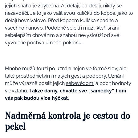
jejich snaha je zbytečná. Ať dělají, co dělají, nikdy se
nezavděčí. Je to jako valit svou kuličku do kopce, jako to
dělají hovniválové. Před kopcem kulička spadne a
všechno nanovo. Podobně se cítí i muži, kteří si ani
sebelepším chováním a snahou nevyslouží od své
vyvolené pochvalu nebo poklonu.
Mnoho mužů touží po uznání nejen ve formě slov, ale
také prostřednictvím malých gest a podpory. Uznání
může výrazně posílit jejich
sebevědomí
a pocit hodnoty
ve vztahu.
Takže dámy, chvalte své „samečky“. I oni
vás pak budou více hýčkat.
Nadměrná kontrola
je cestou do
pekel