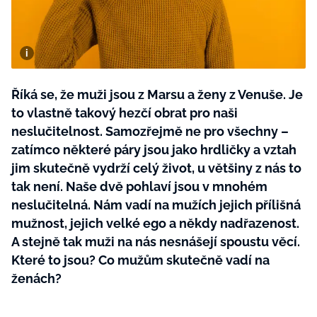
BurdaMedia
Tvoření
Extra
SVĚT ŽENY - 599 KČ
Rady a tipy
ROČNÍ PŘEDPLATNÉ SVĚT ŽENY +
SADA PRODUKTŮ MANA (10 ks)
Říká se, že muži jsou z Marsu a ženy z Venuše. Je
to vlastně takový hezčí obrat pro naši
neslučitelnost. Samozřejmě ne pro všechny –
zatímco některé páry jsou jako hrdličky a vztah
jim skutečně vydrží celý život, u většiny z nás to
tak není. Naše dvě pohlaví jsou v mnohém
neslučitelná. Nám vadí na mužích jejich přílišná
mužnost, jejich velké ego a někdy nadřazenost.
A stejně tak muži na nás nesnášejí spoustu věcí.
Které to jsou? Co mužům skutečně vadí na
ženách?