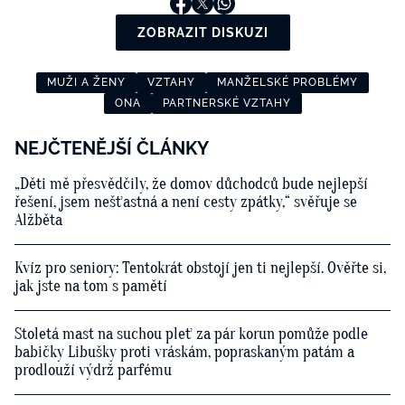
ZOBRAZIT DISKUZI
MUŽI A ŽENY
VZTAHY
MANŽELSKÉ PROBLÉMY
ONA
PARTNERSKÉ VZTAHY
NEJČTENĚJŠÍ ČLÁNKY
„Děti mě přesvědčily, že domov důchodců bude nejlepší
řešení, jsem nešťastná a není cesty zpátky,“ svěřuje se
Alžběta
Kvíz pro seniory: Tentokrát obstojí jen ti nejlepší. Ověřte si,
jak jste na tom s pamětí
Stoletá mast na suchou pleť za pár korun pomůže podle
babičky Libušky proti vráskám, popraskaným patám a
prodlouží výdrž parfému