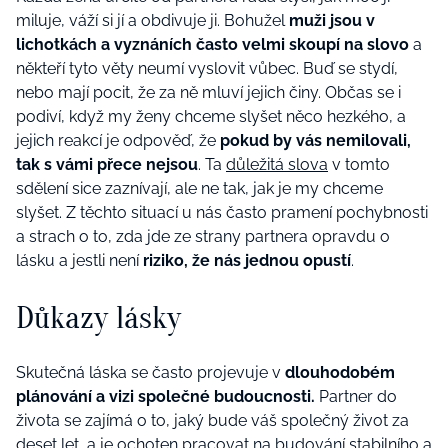
miluje, váží si jí a obdivuje ji. Bohužel
muži jsou v
lichotkách a vyznáních často velmi skoupí na slovo
a
někteří tyto věty neumí vyslovit vůbec. Buď se stydí,
nebo mají pocit, že za ně mluví jejich činy. Občas se i
podiví, když my ženy chceme slyšet něco hezkého, a
jejich reakcí je odpověď, že
pokud by vás nemilovali,
tak s vámi přece nejsou
. Ta
důležitá slova
v tomto
sdělení sice zaznívají, ale ne tak, jak je my chceme
slyšet. Z těchto situací u nás často pramení pochybnosti
a strach o to, zda jde ze strany partnera opravdu o
lásku a jestli není
riziko, že nás jednou opustí
.
Důkazy lásky
Skutečná láska se často projevuje v
dlouhodobém
plánování a vizi společné budoucnosti.
Partner do
života se zajímá o to, jaký bude váš společný život za
deset let, a je ochoten pracovat na budování stabilního a