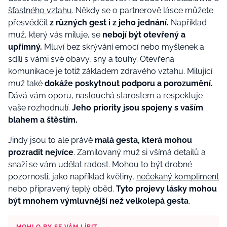
šťastného vztahu
. Někdy se o partnerově lásce můžete
přesvědčit
z různých gest i z jeho jednání.
Například
muž, který vás miluje, se
nebojí být otevřený a
upřímný.
Mluví bez skrývání emocí nebo myšlenek a
sdílí s vámi své obavy, sny a touhy. Otevřená
komunikace je totiž základem zdravého vztahu. Milující
muž také
dokáže poskytnout podporu a porozumění.
Dává vám oporu, naslouchá starostem a respektuje
vaše rozhodnutí.
Jeho priority jsou spojeny s vaším
blahem a štěstím.
Jindy jsou to ale právě
malá gesta, která mohou
prozradit nejvíce
. Zamilovaný muž si všímá detailů a
snaží se vám udělat radost. Mohou to být drobné
pozornosti, jako například květiny,
nečekaný kompliment
nebo připravený teplý oběd.
Tyto projevy lásky mohou
být mnohem výmluvnější než velkolepá gesta
.