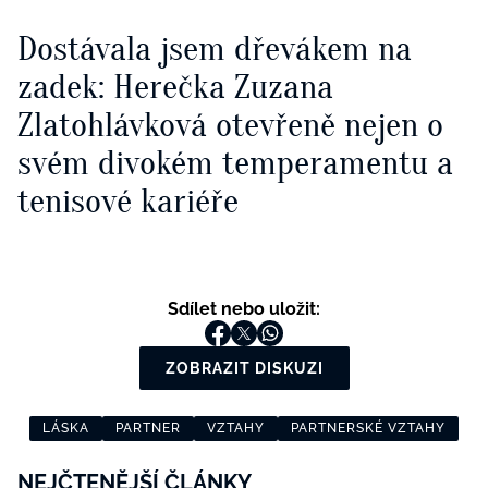
Dostávala jsem dřevákem na
zadek: Herečka Zuzana
Zlatohlávková otevřeně nejen o
svém divokém temperamentu a
tenisové kariéře
Sdílet nebo uložit:
ZOBRAZIT DISKUZI
LÁSKA
PARTNER
VZTAHY
PARTNERSKÉ VZTAHY
NEJČTENĚJŠÍ ČLÁNKY