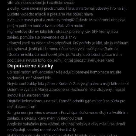
víte, ale nebezpečné je i exotické ovoce
4 cviky, které srovnají předsunutou hlavu a narovnají vdovský hrb na šíji.
Budete vypadat mladší a přestane vás bolest hlava
Kvíz: Jste pravý pivař a znáte zythologii? Oslavte Mezinárodní den piva
plným počtem bodů z kvízu o zlatavém moku
Pigmentové skvrny jako letní strašák pro ženy 50+: SPF krémy jsou
základ, pomůže ale prevence a další triky
„Manžel jezdí na týden sám odpočívat. Prý potřebuje klid, ale já začínám
pochybovat, jestli přede mnou něco neskrývá,“ svěřuje se Radmila
„Dcera mi řekla, že nechce žít jako já. Po čtyřiceti letech práce mám
pocit, že si neváží toho, co jsem jí chtěl předat,“ svěřuje se Karel
Doporučené články
Co nosí módní influencerky? Následující barevné kombinace musíte
vyzkoušet, než skončí léto
Nejvíc cool žabky léta přímo z Kodaně. Zakrývají palec a mají kitten heel
Dojemné vyznání Marka Ztraceného: Rozhodně nejsi ztracený, napsal
synovi k 15. narozeninám
Digitální kolonialismus narazil. Farmáři odmítli 546 milionů za půdu pro
obří datacentrum
Sangria není jen víno s ovocem. Pravá španělská verze stojí na kvalitním
základu a detailu, který mění výslednou chuť
Anglické palačinky jsou vláčné, chutnají božsky a díky máslu se téměř
nepřipalují, snadný recept zvládne každý
Nahlédněte do zahrad českých celebrit. Najdete mezi nimi jedlou