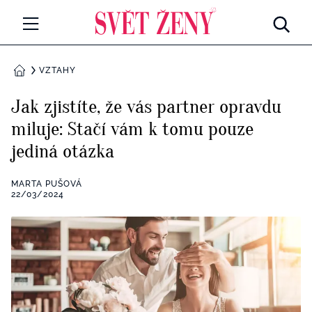
Svetzeny.cz
MÓDA A KRÁSA
VZTAHY
DOMŮ
CELEBRITY
Jak zjistíte, že vás partner opravdu
Všechny kategorie
miluje: Stačí vám k tomu pouze
RETROHUBKY
jediná otázka
Rozhovory
PSYCHOLOGIE
MARTA PUŠOVÁ
Všechny kategorie
22/03/2024
ZDRAVÍ
Seberozvoj
Všechny kategorie
ZÁBAVA
Životní styl
Všechny kategorie
BYDLENÍ
Testy a kvízy
Všechny kategorie