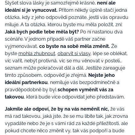
Slyšet slova lásky je samozřejmě krásné,
není ale
ideální si je vynucovat.
Přitom někdy úplně stačí jedna
otázka, kdy z jeho odpovědi poznáte, jestli vás opravdu
miluje. A ta otázka, kterou byste mu měla položit, zní:
Jaká bych podle tebe měla být?
Po ní nastanou dva
scénáře. V jednom případě váš partner začne
vyjmenovávat,
co byste na sobě měla změnit.
Že
byste
mohla zhubnout
,
obarvit si vlasy
, lépe se oblékat,
víc vařit, nebýt protivná, víc se mu věnovat v posteli…
seznam může pokračovat dál a dál. Jestliže zareaguje
tímto způsobem, odpověď je zřejmá.
Nejste jeho
ideální partnerkou
, nemiluje vás bezpodmínečně a
pravděpodobně by byl
schopen vyměnit vás za
takovou
, která bude více odpovídat jeho představám.
Jakmile ale odpoví, že by na vás neměnil nic,
že vás
má rad takovou, jaká jste, že se mu líbíte tak, jak zrovna
vypadáte nebo že je s vámi rád za každé příležitosti, ale
pokud chcete něco změnit vy, tak vás podpoří a bude