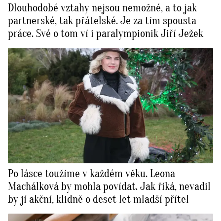
Dlouhodobé vztahy nejsou nemožné, a to jak
partnerské, tak přátelské. Je za tím spousta
práce. Své o tom ví i paralympionik Jiří Ježek
Po lásce toužíme v každém věku. Leona
Machálková by mohla povídat. Jak říká, nevadil
by jí akční, klidně o deset let mladší přítel