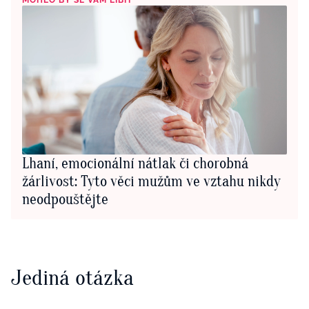
MOHLO BY SE VÁM LÍBIT
Lhaní, emocionální nátlak či chorobná
žárlivost: Tyto věci mužům ve vztahu nikdy
neodpouštějte
Jediná otázka