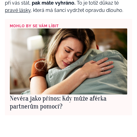
při vás stát,
pak máte vyhráno.
To je totiž důkaz té
pravé lásky
, která má šanci vydržet opravdu dlouho.
MOHLO BY SE VÁM LÍBIT
Nevěra jako přínos: Kdy může aférka
partnerům pomoci?