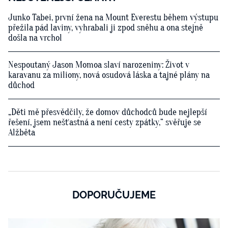
Junko Tabei, první žena na Mount Everestu během výstupu
přežila pád laviny, vyhrabali ji zpod sněhu a ona stejně
došla na vrchol
Nespoutaný Jason Momoa slaví narozeniny: Život v
karavanu za miliony, nová osudová láska a tajné plány na
důchod
„Děti mě přesvědčily, že domov důchodců bude nejlepší
řešení, jsem nešťastná a není cesty zpátky,“ svěřuje se
Alžběta
DOPORUČUJEME