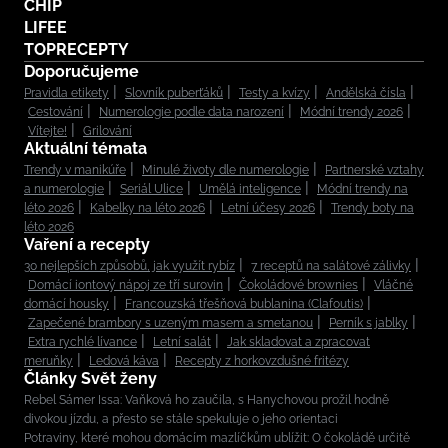
CHIP
LIFEE
TOPRECEPTY
Doporučujeme
Pravidla etikety
Slovník puberťáků
Testy a kvízy
Andělská čísla
Cestování
Numerologie podle data narození
Módní trendy 2026
Vítejte!
Grilování
Aktuální témata
Trendy v manikúře
Minulé životy dle numerologie
Partnerské vztahy
a numerologie
Seriál Ulice
Umělá inteligence
Módní trendy na
léto 2026
Kabelky na léto 2026
Letní účesy 2026
Trendy boty na
léto 2026
Vaření a recepty
30 nejlepších způsobů, jak využít rybíz
7 receptů na salátové zálivky
Domácí iontový nápoj ze tří surovin
Čokoládové brownies
Vláčné
domácí housky
Francouzská třešňová bublanina (Clafoutis)
Zapečené brambory s uzeným masem a smetanou
Perník s jablky
Extra rychlé lívance
Letní salát
Jak skladovat a zpracovat
meruňky
Ledová káva
Recepty z horkovzdušné fritézy
Články Svět ženy
Rebel Sámer Issa: Vaňková ho zaučila, s Hanychovou prožil hodně
divokou jízdu, a přesto se stále spekuluje o jeho orientaci
Potraviny, které mohou domácím mazlíčkům ublížit: O čokoládě určitě