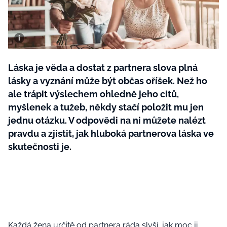
BurdaMedia
Tvoření
Extra
SVĚT ŽENY - 599 KČ
Rady a tipy
ROČNÍ PŘEDPLATNÉ SVĚT ŽENY +
SADA PRODUKTŮ MANA (10 ks)
Láska je věda a dostat z partnera slova plná
lásky a vyznání může být občas oříšek. Než ho
ale trápit výslechem ohledně jeho citů,
myšlenek a tužeb, někdy stačí položit mu jen
jednu otázku. V odpovědi na ni můžete nalézt
pravdu a zjistit, jak hluboká partnerova láska ve
skutečnosti je.
Každá žena určitě od partnera ráda slyší, jak moc ji